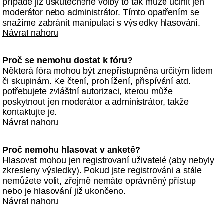
případě již uskutečněné volby to tak může učinit jen
moderátor nebo administrátor. Tímto opatřením se
snažíme zabránit manipulaci s výsledky hlasování.
Návrat nahoru
Proč se nemohu dostat k fóru?
Některá fóra mohou být znepřístupněna určitým lidem
či skupinám. Ke čtení, prohlížení, přispívání atd.
potřebujete zvláštní autorizaci, kterou může
poskytnout jen moderátor a administrátor, takže
kontaktujte je.
Návrat nahoru
Proč nemohu hlasovat v anketě?
Hlasovat mohou jen registrovaní uživatelé (aby nebyly
zkresleny výsledky). Pokud jste registrováni a stále
nemůžete volit, zřejmě nemáte oprávněný přístup
nebo je hlasování již ukončeno.
Návrat nahoru