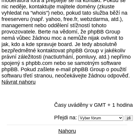
moderátora fóra a přeptejte se na kontakt. Pokud se
nic neděje, kontaktujte majitele domény (zkuste
vyhledat na "whois") nebo, pokud tato služba běží na
freeserveru (např. yahoo, free.fr, webzdarma, atd.),
management nebo oddělení stížností tohoto
provozovatele. Berte na vědomí, že phpBB Group
nemá vůbec žádnou moc a nemůže nijak ovlivnit to
jak, kdo a kde spravuje board. Je tedy absolutně
bezpředmětné kontaktovat phpBB Group v jakékoliv
právní záležitosti (nactiutrhání, pomluvy, atd.) nepřímo
spojený s phpbb.com nebo se samotným software
phpBB. Pokud zašlete e-mail phpBB Group o použití
softwaru třetí stranou, neočekávejte žádnou odpověď.
Návrat nahoru
Časy uváděny v GMT + 1 hodina
Přejdi na:
Nahoru