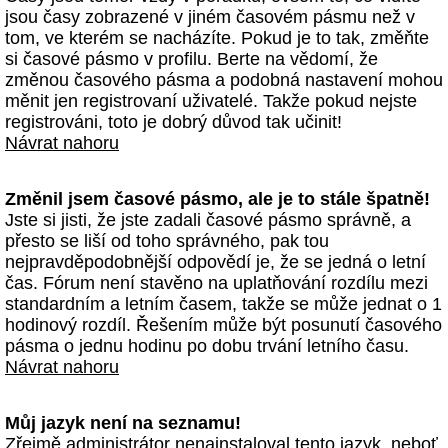
jsou časy zobrazené v jiném časovém pásmu než v
tom, ve kterém se nacházíte. Pokud je to tak, změňte
si časové pásmo v profilu. Berte na vědomí, že
změnou časového pásma a podobná nastavení mohou
měnit jen registrovaní uživatelé. Takže pokud nejste
registrováni, toto je dobrý důvod tak učinit!
Návrat nahoru
Změnil jsem časové pásmo, ale je to stále špatně!
Jste si jisti, že jste zadali časové pásmo správně, a
přesto se liší od toho správného, pak tou
nejpravděpodobnější odpovědí je, že se jedná o letní
čas. Fórum není stavěno na uplatňování rozdílu mezi
standardním a letním časem, takže se může jednat o 1
hodinový rozdíl. Řešením může být posunutí časového
pásma o jednu hodinu po dobu trvání letního času.
Návrat nahoru
Můj jazyk není na seznamu!
Zřejmě administrátor nenainstaloval tento jazyk, neboť