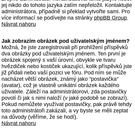
jej nikdo do tohoto jazyka zatím nepřeložil. Kontaktujte
administrátora, případně si překlad vytvořte sami. Pro
více informací se podívejte na stránky
phpBB Group
.
Návrat nahoru
Jak zobrazím obrázek pod uživatelským jménem?
Možná, že jste zaregistrovali při prohlížení příspěvků
dva obrázky pod uživatelským jménem. Ten první je
obrázek spojený s vaší úrovní, obvykle ve tvaru
hvězdiček nebo kostiček ukazující, kolik příspěvků jste
již přidali nebo vaší pozici ve fóru. Pod ním se může
nacházet větší obrázek, známý jako "postavička"
(avatar), což je vlastně unikátní obrázek každého
uživatele. Záleží na administrátorovi, zda postavičky
povolí či jak s nimi naloží (v jaké podobě se zobrazí).
Pokud nemůžete využívat postavičky, pak právě tehdy
toto administrátoři zakázali, a vy byste se měli zeptat
na důvody (věříme, že se hodí).
Návrat nahoru