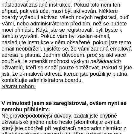
následovat zaslané instrukce. Pokud toto není ten
případ, pak váš účet musí být aktivován. Některé
boardy vyžadují aktivaci všech nových registrací, buď
Vámi, nebo administrátorem před tím, než se budete
moci přihlásit. Když jste se registrovali, byli byste k
tomuto vyzváni. Pokud vám byl zaslán e-mail,
následujte instrukce v něm obsažené, pokud jste tento
email neobdrželi, ujistěte se, že vámi zadaná emailová
adresa je platná. Jedním důvodem, proč se aktivace
používá, je zmenšit možnost výskytu
nežádoucích
uživatelů, kteří se snaží pouze obtěžovat. Pokud si jste
jisti, že e-mailová adresa, kterou jste použili je platná,
kontaktujte administrátora boardu.
Návrat nahoru
V minulosti jsem se zaregistroval, ovšem nyní se
nemohu přihlásit?!
Nejpravděpodobnější důvody: zadali jste chybné
uživatelské jméno nebo heslo (zkontrolujte e-mail,
který jste obdrželi při registraci) nebo administrátor z