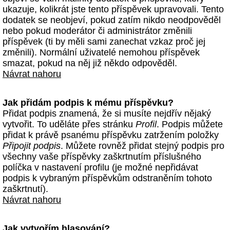
ukazuje, kolikrát jste tento příspěvek upravovali. Tento
dodatek se neobjeví, pokud zatím nikdo neodpověděl
nebo pokud moderátor či administrátor změnili
příspěvek (ti by měli sami zanechat vzkaz proč jej
změnili). Normální uživatelé nemohou příspěvek
smazat, pokud na něj již někdo odpověděl.
Návrat nahoru
Jak přidám podpis k mému příspěvku?
Přidat podpis znamená, že si musíte nejdřív nějaký
vytvořit. To uděláte přes stránku
Profil
. Podpis můžete
přidat k právě psanému příspěvku zatržením položky
Připojit podpis
. Můžete rovněž přidat stejný podpis pro
všechny vaše příspěvky zaškrtnutím příslušného
políčka v nastavení profilu (je možné nepřidávat
podpis k vybraným příspěvkům odstraněním tohoto
zaškrtnutí).
Návrat nahoru
Jak vytvořím hlasování?