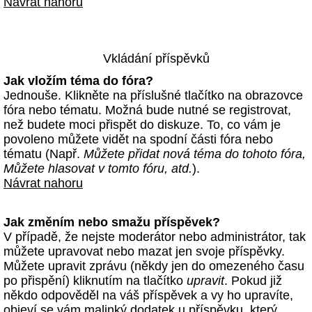
Návrat nahoru
Vkládání příspěvků
Jak vložím téma do fóra?
Jednouše. Klikněte na příslušné tlačítko na obrazovce
fóra nebo tématu. Možná bude nutné se registrovat,
než budete moci přispět do diskuze. To, co vám je
povoleno můžete vidět na spodní části fóra nebo
tématu (Např.
Můžete přidat nová téma do tohoto fóra,
Můžete hlasovat v tomto fóru, atd.
).
Návrat nahoru
Jak změním nebo smažu příspěvek?
V případě, že nejste moderátor nebo administrátor, tak
můžete upravovat nebo mazat jen svoje příspěvky.
Můžete upravit zprávu (někdy jen do omezeného času
po přispění) kliknutím na tlačítko
upravit
. Pokud již
někdo odpověděl na váš příspěvek a vy ho upravíte,
objeví se vám malinký dodatek u příspěvku, který