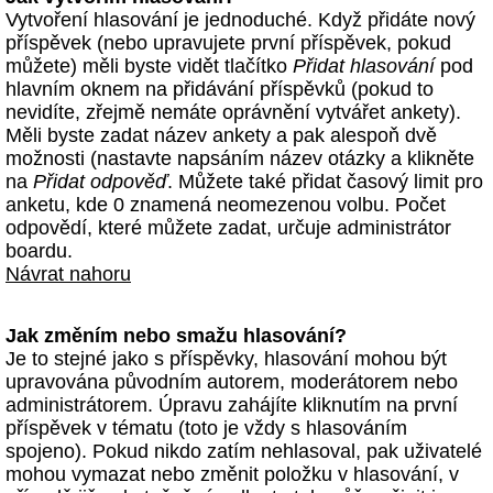
Vytvoření hlasování je jednoduché. Když přidáte nový
příspěvek (nebo upravujete první příspěvek, pokud
můžete) měli byste vidět tlačítko
Přidat hlasování
pod
hlavním oknem na přidávání příspěvků (pokud to
nevidíte, zřejmě nemáte oprávnění vytvářet ankety).
Měli byste zadat název ankety a pak alespoň dvě
možnosti (nastavte napsáním název otázky a klikněte
na
Přidat odpověď
. Můžete také přidat časový limit pro
anketu, kde 0 znamená neomezenou volbu. Počet
odpovědí, které můžete zadat, určuje administrátor
boardu.
Návrat nahoru
Jak změním nebo smažu hlasování?
Je to stejné jako s příspěvky, hlasování mohou být
upravována původním autorem, moderátorem nebo
administrátorem. Úpravu zahájíte kliknutím na první
příspěvek v tématu (toto je vždy s hlasováním
spojeno). Pokud nikdo zatím nehlasoval, pak uživatelé
mohou vymazat nebo změnit položku v hlasování, v