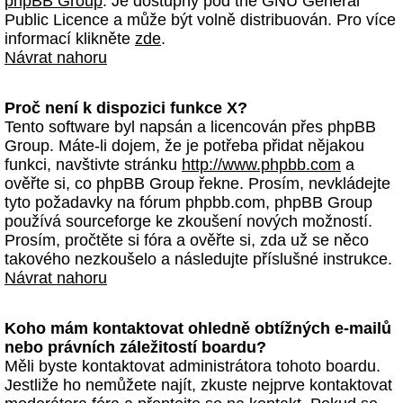
phpBB Group
. Je dostupný pod the GNU General
Public Licence a může být volně distribuován. Pro více
informací klikněte
zde
.
Návrat nahoru
Proč není k dispozici funkce X?
Tento software byl napsán a licencován přes phpBB
Group. Máte-li dojem, že je potřeba přidat nějakou
funkci, navštivte stránku
http://www.phpbb.com
a
ověřte si, co phpBB Group řekne. Prosím, nevkládejte
tyto požadavky na fórum phpbb.com, phpBB Group
používá sourceforge ke zkoušení nových možností.
Prosím, pročtěte si fóra a ověřte si, zda už se něco
takového nezkoušelo a následujte příslušné instrukce.
Návrat nahoru
Koho mám kontaktovat ohledně obtížných e-mailů
nebo právních záležitostí boardu?
Měli byste kontaktovat administrátora tohoto boardu.
Jestliže ho nemůžete najít, zkuste nejprve kontaktovat