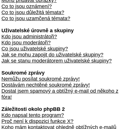
Mohu přidávat obrázky?
Co to jsou oznámení?
Co to jsou důležitá témata?
Co to jsou uzamčená témata?
Uživatelské úrovně a skupiny
Kdo jsou administrátoři?
Kdo jsou moderátoři?
Co jsou uživatelské skupiny?
Jak se mohu zapojit do uživatelské skupiny?
Jak se stanu moderátorem uživatelské skupiny?
Soukromé zprávy
Nemůžu posílat soukromé zprávy!
Dostávám nechtěné soukromé zprávy!
Dostal jsem spamový a obtížný e-mail od někoho z
fóra!
Záležitosti okolo phpBB 2
Kdo napsal tento program?
Proč není k dispozici funkce X?
Koho mám kontaktovat ohledně obtížných e-mailů