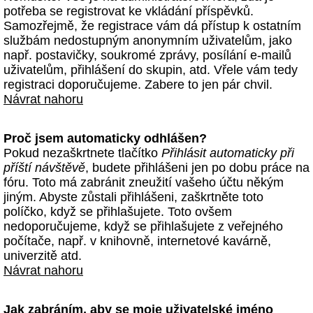
potřeba se registrovat ke vkládání příspěvků.
Samozřejmě, že registrace vám dá přístup k ostatním
službám nedostupným anonymním uživatelům, jako
např. postavičky, soukromé zprávy, posílání e-mailů
uživatelům, přihlášení do skupin, atd. Vřele vám tedy
registraci doporučujeme. Zabere to jen pár chvil.
Návrat nahoru
Proč jsem automaticky odhlášen?
Pokud nezaškrtnete tlačítko
Přihlásit automaticky při
příští návštěvě
, budete přihlášeni jen po dobu práce na
fóru. Toto má zabránit zneužití vašeho účtu někým
jiným. Abyste zůstali přihlášeni, zaškrtněte toto
políčko, když se přihlašujete. Toto ovšem
nedoporučujeme, když se přihlašujete z veřejného
počítače, např. v knihovně, internetové kavárně,
univerzitě atd.
Návrat nahoru
Jak zabráním, aby se moje uživatelské jméno