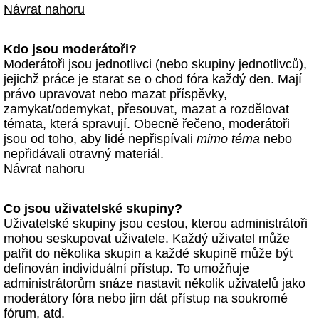
Návrat nahoru
Kdo jsou moderátoři?
Moderátoři jsou jednotlivci (nebo skupiny jednotlivců),
jejichž práce je starat se o chod fóra každý den. Mají
právo upravovat nebo mazat příspěvky,
zamykat/odemykat, přesouvat, mazat a rozdělovat
témata, která spravují. Obecně řečeno, moderátoři
jsou od toho, aby lidé nepřispívali
mimo téma
nebo
nepřidávali otravný materiál.
Návrat nahoru
Co jsou uživatelské skupiny?
Uživatelské skupiny jsou cestou, kterou administrátoři
mohou seskupovat uživatele. Každý uživatel může
patřit do několika skupin a každé skupině může být
definován individuální přístup. To umožňuje
administrátorům snáze nastavit několik uživatelů jako
moderátory fóra nebo jim dát přístup na soukromé
fórum, atd.