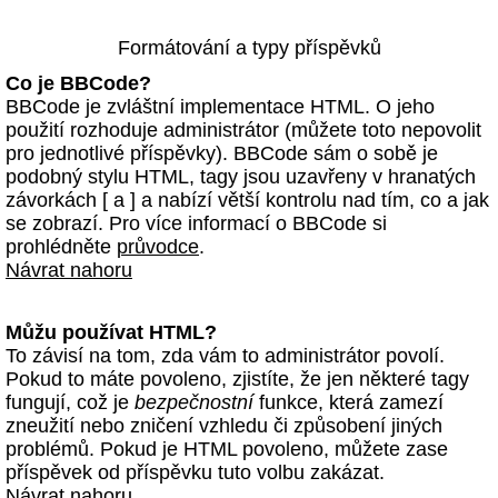
Formátování a typy příspěvků
Co je BBCode?
BBCode je zvláštní implementace HTML. O jeho
použití rozhoduje administrátor (můžete toto nepovolit
pro jednotlivé příspěvky). BBCode sám o sobě je
podobný stylu HTML, tagy jsou uzavřeny v hranatých
závorkách [ a ] a nabízí větší kontrolu nad tím, co a jak
se zobrazí. Pro více informací o BBCode si
prohlédněte
průvodce
.
Návrat nahoru
Můžu používat HTML?
To závisí na tom, zda vám to administrátor povolí.
Pokud to máte povoleno, zjistíte, že jen některé tagy
fungují, což je
bezpečnostní
funkce, která zamezí
zneužití nebo zničení vzhledu či způsobení jiných
problémů. Pokud je HTML povoleno, můžete zase
příspěvek od příspěvku tuto volbu zakázat.
Návrat nahoru