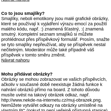
Co to jsou smajlíky?
Smajlíky, neboli emotikony jsou malé grafické obrázky,
které se používají k vyjádření výrazu emocí za použití
malého kódu, např. :) znamená šťastný, :( znamená
smutný. Kompletní seznam smajlíků si můžete
prohlédnout přes příspěvkový formulář. Prosím, snažte
se tyto smajlíky nepřeužívat, aby se příspěvek nestal
nečitelným. Moderátor může také případně váš
příspěvek v tomto směru změnit.
Návrat nahoru
Mohu přidávat obrázky?
Obrázky se mohou zobrazovat ve vašich příspěvcích,
ačkoliv v současné době neexistuje žádná funkce k
nahrání obrázků přímo na board. Z tohoto důvodu
musíte uvést na takový obrázek odkaz, např.
http://www.nekde-na-internetu.cz/muj-obrazek.png.
Nemůžete vytvářet odkazy na obrázky umístěné na
vlastním PC (pokud to není veřejně přístupná stanice)