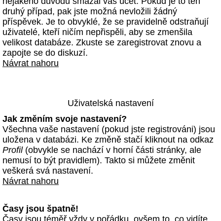
nějakého důvodu smazal váš účet. Pokud je to ten
druhý případ, pak jste možná nevložili žádný
příspěvek. Je to obvyklé, že se pravidelně odstraňují
uživatelé, kteří ničím nepřispěli, aby se zmenšila
velikost databáze. Zkuste se zaregistrovat znovu a
zapojte se do diskuzí.
Návrat nahoru
Uživatelská nastavení
Jak změním svoje nastavení?
Všechna vaše nastavení (pokud jste registrováni) jsou
uložena v databázi. Ke změně stačí kliknout na odkaz
Profil
(obvykle se nachází v horní části stránky, ale
nemusí to být pravidlem). Takto si můžete změnit
veškerá svá nastavení.
Návrat nahoru
Časy jsou špatně!
Časy jsou téměř vždy v pořádku, ovšem to, co vidíte