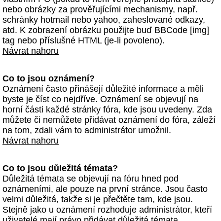
nebo obrázky za prověřujícími mechanismy, např.
schránky hotmail nebo yahoo, zaheslované odkazy,
atd. K zobrazení obrázku použijte buď BBCode [img]
tag nebo příslušné HTML (je-li povoleno).
Návrat nahoru
Co to jsou oznámení?
Oznámení často přinášejí důležité informace a měli
byste je číst co nejdříve. Oznámení se objevují na
horní části každé stránky fóra, kde jsou uvedeny. Zda
můžete či nemůžete přidávat oznámení do fóra, záleží
na tom, zdali vám to administrátor umožnil.
Návrat nahoru
Co to jsou důležitá témata?
Důležitá témata se objevují na fóru hned pod
oznámeními, ale pouze na první stránce. Jsou často
velmi důležitá, takže si je přečtěte tam, kde jsou.
Stejně jako u oznámení rozhoduje administrátor, kteří
uživatelé mají právo přidávat důležitá témata.