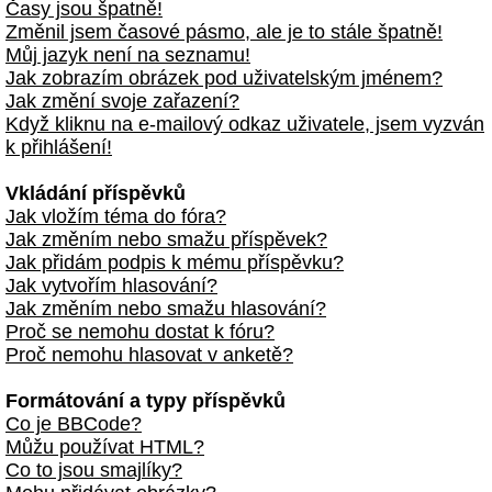
Časy jsou špatně!
Změnil jsem časové pásmo, ale je to stále špatně!
Můj jazyk není na seznamu!
Jak zobrazím obrázek pod uživatelským jménem?
Jak změní svoje zařazení?
Když kliknu na e-mailový odkaz uživatele, jsem vyzván
k přihlášení!
Vkládání příspěvků
Jak vložím téma do fóra?
Jak změním nebo smažu příspěvek?
Jak přidám podpis k mému příspěvku?
Jak vytvořím hlasování?
Jak změním nebo smažu hlasování?
Proč se nemohu dostat k fóru?
Proč nemohu hlasovat v anketě?
Formátování a typy příspěvků
Co je BBCode?
Můžu používat HTML?
Co to jsou smajlíky?