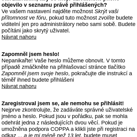
objevilo v seznamu právě přihlášených?
Ve vašem nastavení najděte možnost
Skrýt vaši
přítomnost ve fóru
, pokud tuto možnost
zvolíte
budete
viditelní jen pro administrátory nebo sami sobě. Budete
počítáni jako skrytý uživatel.
Návrat nahoru
Zapomněl jsem heslo!
Nepanikařte! Vaše heslo můžeme obnovit. V tomto
případě zmáčkněte na přihlašovací stránce tlačítko
Zapomněl jsem svoje heslo
, pokračujte dle instrukcí a
téměř ihned budete přihlášeni
Návrat nahoru
Zaregistroval jsem se, ale nemohu se přihlásit!
Nejprve zkontrolujte, že zadáváte správné uživatelské
jméno a heslo. Pokud jsou v pořádku, pak se mohla
odehrát jedna z následujících dvou věcí. Pokud je
umožněna podpora COPPA a klikli jste při registraci na
odkaz
... a je mi méně než 13 let
, budete muset