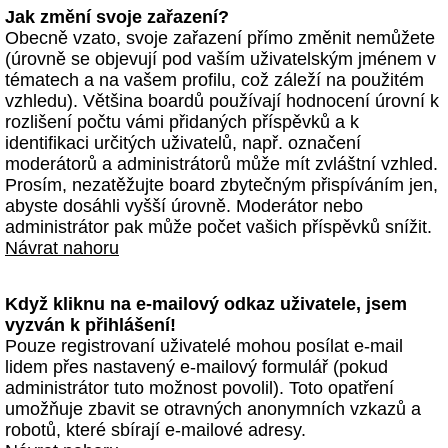
Jak změní svoje zařazení?
Obecně vzato, svoje zařazení přímo změnit nemůžete
(úrovně se objevují pod vaším uživatelským jménem v
tématech a na vašem profilu, což záleží na použitém
vzhledu). Většina boardů používají hodnocení úrovní k
rozlišení počtu vámi přidaných příspěvků a k
identifikaci určitých uživatelů, např. označení
moderátorů a administrátorů může mít zvláštní vzhled.
Prosím, nezatěžujte board zbytečným přispíváním jen,
abyste dosáhli vyšší úrovně. Moderátor nebo
administrátor pak může počet vašich příspěvků snížit.
Návrat nahoru
Když kliknu na e-mailový odkaz uživatele, jsem
vyzván k přihlášení!
Pouze registrovaní uživatelé mohou posílat e-mail
lidem přes nastavený e-mailový formulář (pokud
administrátor tuto možnost povolil). Toto opatření
umožňuje zbavit se otravných anonymních vzkazů a
robotů, které sbírají e-mailové adresy.