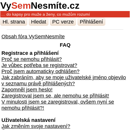
Vy
Sem
Nesmíte.cz
… do kapsy pro muže a ženy, co mužům rozumí
Hl. strana
Hledat
PC verze
Přihlášení
Obsah fóra VySemNesmíte
FAQ
Registrace a přihlášení
Proč se nemohu přihlásit?
Je vůbec potřeba se registrovat?
Proč jsem automaticky odhlášen?
Jak zabráním, aby se moje uživatelské jméno objevilo
v seznamu právě přihlášených?
Zapomněl jsem heslo!
Zaregistroval jsem se, ale nemohu se přihlásit!
V minulosti jsem se zaregistroval, ovšem nyní se
nemohu přihlásit?!
Uživatelská nastavení
Jak změním svoje nastavení?