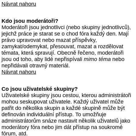
Návrat nahoru
Kdo jsou moderátoři?
Moderátoři jsou jednotlivci (nebo skupiny jednotlivců),
jejichž práce je starat se o chod fóra každý den. Mají
právo upravovat nebo mazat příspěvky,
zamykat/odemykat, přesouvat, mazat a rozdělovat
témata, která spravují. Obecně řečeno, moderátoři
jsou od toho, aby lidé nepřispívali
mimo téma
nebo
nepřidávali otravný materiál.
Návrat nahoru
Co jsou uživatelské skupiny?
Uživatelské skupiny jsou cestou, kterou administrátoři
mohou seskupovat uživatele. Každý uživatel může
patřit do několika skupin a každé skupině může být
definován individuální přístup. To umožňuje
administrátorům snáze nastavit několik uživatelů jako
moderátory fóra nebo jim dát přístup na soukromé
fórum, atd.