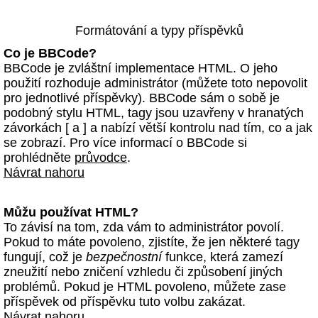
Formátování a typy příspěvků
Co je BBCode?
BBCode je zvláštní implementace HTML. O jeho
použití rozhoduje administrátor (můžete toto nepovolit
pro jednotlivé příspěvky). BBCode sám o sobě je
podobný stylu HTML, tagy jsou uzavřeny v hranatých
závorkách [ a ] a nabízí větší kontrolu nad tím, co a jak
se zobrazí. Pro více informací o BBCode si
prohlédněte
průvodce
.
Návrat nahoru
Můžu používat HTML?
To závisí na tom, zda vám to administrátor povolí.
Pokud to máte povoleno, zjistíte, že jen některé tagy
fungují, což je
bezpečnostní
funkce, která zamezí
zneužití nebo zničení vzhledu či způsobení jiných
problémů. Pokud je HTML povoleno, můžete zase
příspěvek od příspěvku tuto volbu zakázat.
Návrat nahoru