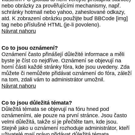
nebo obrázky za prověřujícími mechanismy, např.
schránky hotmail nebo yahoo, zaheslované odkazy,
atd. K zobrazení obrázku použijte buď BBCode [img]
tag nebo příslušné HTML (je-li povoleno).
Návrat nahoru
Co to jsou oznámení?
Oznámení často přinášejí důležité informace a měli
byste je číst co nejdříve. Oznámení se objevují na
horní části každé stránky fóra, kde jsou uvedeny. Zda
můžete či nemůžete přidávat oznámení do fóra, záleží
na tom, zdali vám to administrátor umožnil.
Návrat nahoru
Co to jsou důležitá témata?
Důležitá témata se objevují na fóru hned pod
oznámeními, ale pouze na první stránce. Jsou často
velmi důležitá, takže si je přečtěte tam, kde jsou.
Stejně jako u oznámení rozhoduje administrátor, kteří
uživatelé mají právo přidávat důležitá témata.