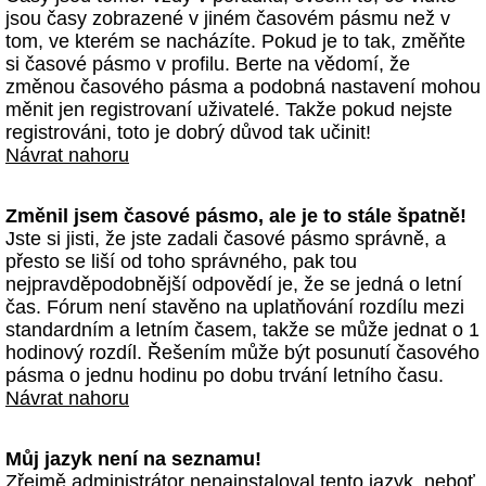
jsou časy zobrazené v jiném časovém pásmu než v
tom, ve kterém se nacházíte. Pokud je to tak, změňte
si časové pásmo v profilu. Berte na vědomí, že
změnou časového pásma a podobná nastavení mohou
měnit jen registrovaní uživatelé. Takže pokud nejste
registrováni, toto je dobrý důvod tak učinit!
Návrat nahoru
Změnil jsem časové pásmo, ale je to stále špatně!
Jste si jisti, že jste zadali časové pásmo správně, a
přesto se liší od toho správného, pak tou
nejpravděpodobnější odpovědí je, že se jedná o letní
čas. Fórum není stavěno na uplatňování rozdílu mezi
standardním a letním časem, takže se může jednat o 1
hodinový rozdíl. Řešením může být posunutí časového
pásma o jednu hodinu po dobu trvání letního času.
Návrat nahoru
Můj jazyk není na seznamu!
Zřejmě administrátor nenainstaloval tento jazyk, neboť