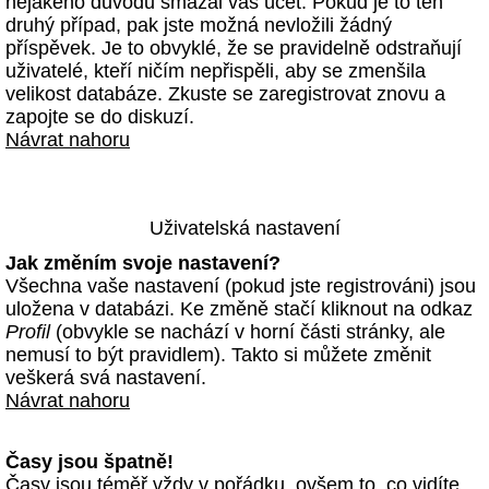
nějakého důvodu smazal váš účet. Pokud je to ten
druhý případ, pak jste možná nevložili žádný
příspěvek. Je to obvyklé, že se pravidelně odstraňují
uživatelé, kteří ničím nepřispěli, aby se zmenšila
velikost databáze. Zkuste se zaregistrovat znovu a
zapojte se do diskuzí.
Návrat nahoru
Uživatelská nastavení
Jak změním svoje nastavení?
Všechna vaše nastavení (pokud jste registrováni) jsou
uložena v databázi. Ke změně stačí kliknout na odkaz
Profil
(obvykle se nachází v horní části stránky, ale
nemusí to být pravidlem). Takto si můžete změnit
veškerá svá nastavení.
Návrat nahoru
Časy jsou špatně!
Časy jsou téměř vždy v pořádku, ovšem to, co vidíte