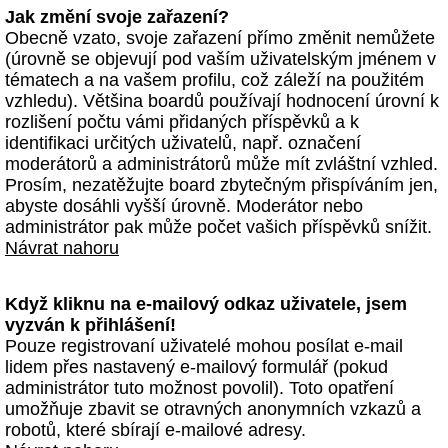
Jak změní svoje zařazení?
Obecně vzato, svoje zařazení přímo změnit nemůžete
(úrovně se objevují pod vaším uživatelským jménem v
tématech a na vašem profilu, což záleží na použitém
vzhledu). Většina boardů používají hodnocení úrovní k
rozlišení počtu vámi přidaných příspěvků a k
identifikaci určitých uživatelů, např. označení
moderátorů a administrátorů může mít zvláštní vzhled.
Prosím, nezatěžujte board zbytečným přispíváním jen,
abyste dosáhli vyšší úrovně. Moderátor nebo
administrátor pak může počet vašich příspěvků snížit.
Návrat nahoru
Když kliknu na e-mailový odkaz uživatele, jsem
vyzván k přihlášení!
Pouze registrovaní uživatelé mohou posílat e-mail
lidem přes nastavený e-mailový formulář (pokud
administrátor tuto možnost povolil). Toto opatření
umožňuje zbavit se otravných anonymních vzkazů a
robotů, které sbírají e-mailové adresy.