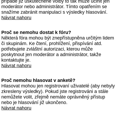
případě již uskutečněné volby to tak může učinit jen
moderátor nebo administrátor. Tímto opatřením se
snažíme zabránit manipulaci s výsledky hlasování.
Návrat nahoru
Proč se nemohu dostat k fóru?
Některá fóra mohou být znepřístupněna určitým lidem
či skupinám. Ke čtení, prohlížení, přispívání atd.
potřebujete zvláštní autorizaci, kterou může
poskytnout jen moderátor a administrátor, takže
kontaktujte je.
Návrat nahoru
Proč nemohu hlasovat v anketě?
Hlasovat mohou jen registrovaní uživatelé (aby nebyly
zkresleny výsledky). Pokud jste registrováni a stále
nemůžete volit, zřejmě nemáte oprávněný přístup
nebo je hlasování již ukončeno.
Návrat nahoru