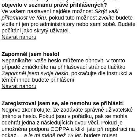
objevilo v seznamu právě přihlášených?
Ve vašem nastavení najděte možnost
Skrýt vaši
přítomnost ve fóru
, pokud tuto možnost
zvolíte
budete
viditelní jen pro administrátory nebo sami sobě. Budete
počítáni jako skrytý uživatel.
Návrat nahoru
Zapomněl jsem heslo!
Nepanikařte! Vaše heslo můžeme obnovit. V tomto
případě zmáčkněte na přihlašovací stránce tlačítko
Zapomněl jsem svoje heslo
, pokračujte dle instrukcí a
téměř ihned budete přihlášeni
Návrat nahoru
Zaregistroval jsem se, ale nemohu se přihlásit!
Nejprve zkontrolujte, že zadáváte správné uživatelské
jméno a heslo. Pokud jsou v pořádku, pak se mohla
odehrát jedna z následujících dvou věcí. Pokud je
umožněna podpora COPPA a klikli jste při registraci na
odkaz
... a je mi méně než 13 let
, budete muset