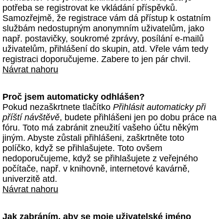
potřeba se registrovat ke vkládání příspěvků.
Samozřejmě, že registrace vám dá přístup k ostatním
službám nedostupným anonymním uživatelům, jako
např. postavičky, soukromé zprávy, posílání e-mailů
uživatelům, přihlášení do skupin, atd. Vřele vám tedy
registraci doporučujeme. Zabere to jen pár chvil.
Návrat nahoru
Proč jsem automaticky odhlášen?
Pokud nezaškrtnete tlačítko
Přihlásit automaticky při
příští návštěvě
, budete přihlášeni jen po dobu práce na
fóru. Toto má zabránit zneužití vašeho účtu někým
jiným. Abyste zůstali přihlášeni, zaškrtněte toto
políčko, když se přihlašujete. Toto ovšem
nedoporučujeme, když se přihlašujete z veřejného
počítače, např. v knihovně, internetové kavárně,
univerzitě atd.
Návrat nahoru
Jak zabráním, aby se moje uživatelské jméno