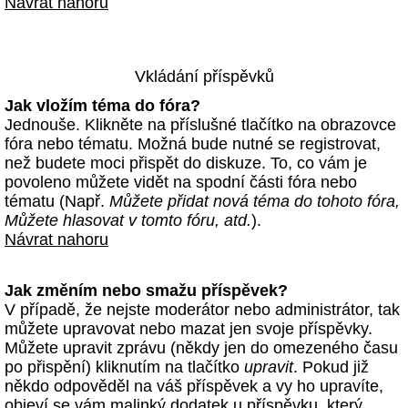
Návrat nahoru
Vkládání příspěvků
Jak vložím téma do fóra?
Jednouše. Klikněte na příslušné tlačítko na obrazovce
fóra nebo tématu. Možná bude nutné se registrovat,
než budete moci přispět do diskuze. To, co vám je
povoleno můžete vidět na spodní části fóra nebo
tématu (Např.
Můžete přidat nová téma do tohoto fóra,
Můžete hlasovat v tomto fóru, atd.
).
Návrat nahoru
Jak změním nebo smažu příspěvek?
V případě, že nejste moderátor nebo administrátor, tak
můžete upravovat nebo mazat jen svoje příspěvky.
Můžete upravit zprávu (někdy jen do omezeného času
po přispění) kliknutím na tlačítko
upravit
. Pokud již
někdo odpověděl na váš příspěvek a vy ho upravíte,
objeví se vám malinký dodatek u příspěvku, který