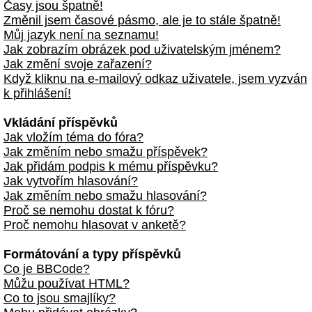
Časy jsou špatně!
Změnil jsem časové pásmo, ale je to stále špatně!
Můj jazyk není na seznamu!
Jak zobrazím obrázek pod uživatelským jménem?
Jak změní svoje zařazení?
Když kliknu na e-mailový odkaz uživatele, jsem vyzván
k přihlášení!
Vkládání příspěvků
Jak vložím téma do fóra?
Jak změním nebo smažu příspěvek?
Jak přidám podpis k mému příspěvku?
Jak vytvořím hlasování?
Jak změním nebo smažu hlasování?
Proč se nemohu dostat k fóru?
Proč nemohu hlasovat v anketě?
Formátování a typy příspěvků
Co je BBCode?
Můžu používat HTML?
Co to jsou smajlíky?