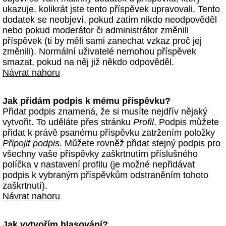
ukazuje, kolikrát jste tento příspěvek upravovali. Tento
dodatek se neobjeví, pokud zatím nikdo neodpověděl
nebo pokud moderátor či administrátor změnili
příspěvek (ti by měli sami zanechat vzkaz proč jej
změnili). Normální uživatelé nemohou příspěvek
smazat, pokud na něj již někdo odpověděl.
Návrat nahoru
Jak přidám podpis k mému příspěvku?
Přidat podpis znamená, že si musíte nejdřív nějaký
vytvořit. To uděláte přes stránku
Profil
. Podpis můžete
přidat k právě psanému příspěvku zatržením položky
Připojit podpis
. Můžete rovněž přidat stejný podpis pro
všechny vaše příspěvky zaškrtnutím příslušného
políčka v nastavení profilu (je možné nepřidávat
podpis k vybraným příspěvkům odstraněním tohoto
zaškrtnutí).
Návrat nahoru
Jak vytvořím hlasování?