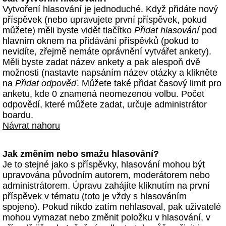
Vytvoření hlasování je jednoduché. Když přidáte nový
příspěvek (nebo upravujete první příspěvek, pokud
můžete) měli byste vidět tlačítko
Přidat hlasování
pod
hlavním oknem na přidávání příspěvků (pokud to
nevidíte, zřejmě nemáte oprávnění vytvářet ankety).
Měli byste zadat název ankety a pak alespoň dvě
možnosti (nastavte napsáním název otázky a klikněte
na
Přidat odpověď
. Můžete také přidat časový limit pro
anketu, kde 0 znamená neomezenou volbu. Počet
odpovědí, které můžete zadat, určuje administrátor
boardu.
Návrat nahoru
Jak změním nebo smažu hlasování?
Je to stejné jako s příspěvky, hlasování mohou být
upravována původním autorem, moderátorem nebo
administrátorem. Úpravu zahájíte kliknutím na první
příspěvek v tématu (toto je vždy s hlasováním
spojeno). Pokud nikdo zatím nehlasoval, pak uživatelé
mohou vymazat nebo změnit položku v hlasování, v