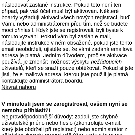
následovat zaslané instrukce. Pokud toto není ten
případ, pak váš účet musí být aktivován. Některé
boardy vyžadují aktivaci všech nových registrací, buď
Vámi, nebo administrátorem před tím, než se budete
moci přihlásit. Když jste se registrovali, byli byste k
tomuto vyzváni. Pokud vám byl zaslán e-mail,
následujte instrukce v něm obsažené, pokud jste tento
email neobdrželi, ujistěte se, že vámi zadaná emailová
adresa je platná. Jedním důvodem, proč se aktivace
používá, je zmenšit možnost výskytu
nežádoucích
uživatelů, kteří se snaží pouze obtěžovat. Pokud si jste
jisti, že e-mailová adresa, kterou jste použili je platná,
kontaktujte administrátora boardu.
Návrat nahoru
V minulosti jsem se zaregistroval, ovšem nyní se
nemohu přihlásit?!
Nejpravděpodobnější důvody: zadali jste chybné
uživatelské jméno nebo heslo (zkontrolujte e-mail,
který jste obdrželi při registraci) nebo administrátor z