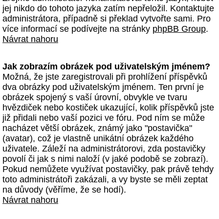
jej nikdo do tohoto jazyka zatím nepřeložil. Kontaktujte
administrátora, případně si překlad vytvořte sami. Pro
více informací se podívejte na stránky
phpBB Group
.
Návrat nahoru
Jak zobrazím obrázek pod uživatelským jménem?
Možná, že jste zaregistrovali při prohlížení příspěvků
dva obrázky pod uživatelským jménem. Ten první je
obrázek spojený s vaší úrovní, obvykle ve tvaru
hvězdiček nebo kostiček ukazující, kolik příspěvků jste
již přidali nebo vaší pozici ve fóru. Pod ním se může
nacházet větší obrázek, známý jako "postavička"
(avatar), což je vlastně unikátní obrázek každého
uživatele. Záleží na administrátorovi, zda postavičky
povolí či jak s nimi naloží (v jaké podobě se zobrazí).
Pokud nemůžete využívat postavičky, pak právě tehdy
toto administrátoři zakázali, a vy byste se měli zeptat
na důvody (věříme, že se hodí).
Návrat nahoru