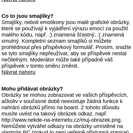
Co to jsou smajlíky?
Smajlíky, neboli emotikony jsou malé grafické obrázky,
které se používají k vyjádření výrazu emocí za použití
malého kódu, např. :) znamená šťastný, :( znamená
smutný. Kompletní seznam smajlíků si můžete
prohlédnout přes příspěvkový formulář. Prosím, snažte
se tyto smajlíky nepřeužívat, aby se příspěvek nestal
nečitelným. Moderátor může také případně váš
příspěvek v tomto směru změnit.
Návrat nahoru
Mohu přidávat obrázky?
Obrázky se mohou zobrazovat ve vašich příspěvcích,
ačkoliv v současné době neexistuje žádná funkce k
nahrání obrázků přímo na board. Z tohoto důvodu
musíte uvést na takový obrázek odkaz, např.
http://www.nekde-na-internetu.cz/muj-obrazek.png.
Nemůžete vytvářet odkazy na obrázky umístěné na
vlastním PC (pokud to není veřejně přístupná stanice)