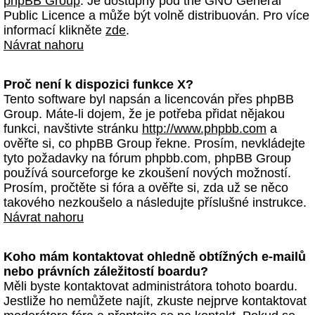
phpBB Group
. Je dostupný pod the GNU General
Public Licence a může být volně distribuován. Pro více
informací klikněte
zde
.
Návrat nahoru
Proč není k dispozici funkce X?
Tento software byl napsán a licencován přes phpBB
Group. Máte-li dojem, že je potřeba přidat nějakou
funkci, navštivte stránku
http://www.phpbb.com
a
ověřte si, co phpBB Group řekne. Prosím, nevkládejte
tyto požadavky na fórum phpbb.com, phpBB Group
používá sourceforge ke zkoušení nových možností.
Prosím, pročtěte si fóra a ověřte si, zda už se něco
takového nezkoušelo a následujte příslušné instrukce.
Návrat nahoru
Koho mám kontaktovat ohledně obtížných e-mailů
nebo právních záležitostí boardu?
Měli byste kontaktovat administrátora tohoto boardu.
Jestliže ho nemůžete najít, zkuste nejprve kontaktovat