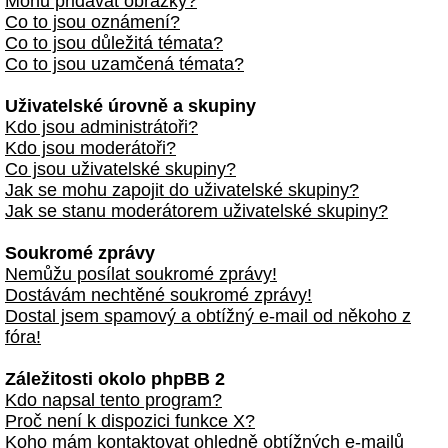
Mohu přidávat obrázky?
Co to jsou oznámení?
Co to jsou důležitá témata?
Co to jsou uzamčená témata?
Uživatelské úrovně a skupiny
Kdo jsou administrátoři?
Kdo jsou moderátoři?
Co jsou uživatelské skupiny?
Jak se mohu zapojit do uživatelské skupiny?
Jak se stanu moderátorem uživatelské skupiny?
Soukromé zprávy
Nemůžu posílat soukromé zprávy!
Dostávám nechtěné soukromé zprávy!
Dostal jsem spamový a obtížný e-mail od někoho z
fóra!
Záležitosti okolo phpBB 2
Kdo napsal tento program?
Proč není k dispozici funkce X?
Koho mám kontaktovat ohledně obtížných e-mailů