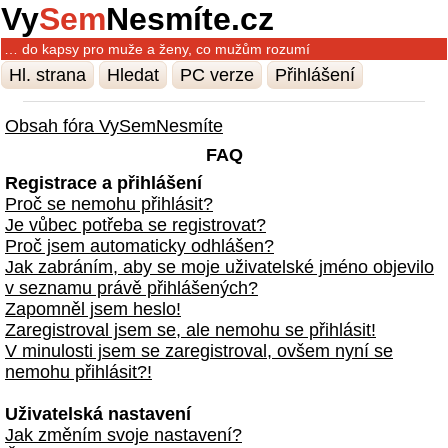
Vy
Sem
Nesmíte.cz
… do kapsy pro muže a ženy, co mužům rozumí
Hl. strana
Hledat
PC verze
Přihlášení
Obsah fóra VySemNesmíte
FAQ
Registrace a přihlášení
Proč se nemohu přihlásit?
Je vůbec potřeba se registrovat?
Proč jsem automaticky odhlášen?
Jak zabráním, aby se moje uživatelské jméno objevilo
v seznamu právě přihlášených?
Zapomněl jsem heslo!
Zaregistroval jsem se, ale nemohu se přihlásit!
V minulosti jsem se zaregistroval, ovšem nyní se
nemohu přihlásit?!
Uživatelská nastavení
Jak změním svoje nastavení?