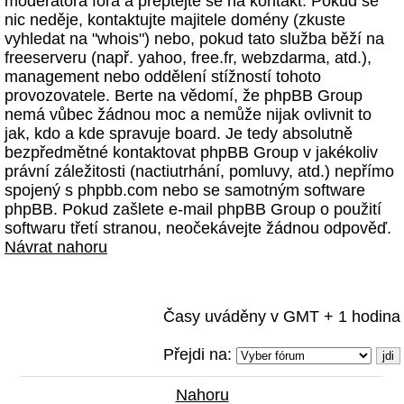
moderátora fóra a přeptejte se na kontakt. Pokud se
nic neděje, kontaktujte majitele domény (zkuste
vyhledat na "whois") nebo, pokud tato služba běží na
freeserveru (např. yahoo, free.fr, webzdarma, atd.),
management nebo oddělení stížností tohoto
provozovatele. Berte na vědomí, že phpBB Group
nemá vůbec žádnou moc a nemůže nijak ovlivnit to
jak, kdo a kde spravuje board. Je tedy absolutně
bezpředmětné kontaktovat phpBB Group v jakékoliv
právní záležitosti (nactiutrhání, pomluvy, atd.) nepřímo
spojený s phpbb.com nebo se samotným software
phpBB. Pokud zašlete e-mail phpBB Group o použití
softwaru třetí stranou, neočekávejte žádnou odpověď.
Návrat nahoru
Časy uváděny v GMT + 1 hodina
Přejdi na:
Nahoru