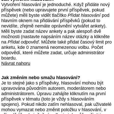
Vytvoření hlasování je jednoduché. Když přidáte nový
příspěvek (nebo upravujete první příspěvek, pokud
můžete) měli byste vidět tlačítko
Přidat hlasování
pod
hlavním oknem na přidávání příspěvků (pokud to
nevidíte, zřejmě nemáte oprávnění vytvářet ankety).
Měli byste zadat název ankety a pak alespoň dvě
možnosti (nastavte napsáním název otázky a klikněte
na
Přidat odpověď
. Můžete také přidat časový limit pro
anketu, kde 0 znamená neomezenou volbu. Počet
odpovědí, které můžete zadat, určuje administrátor
boardu.
Návrat nahoru
Jak změním nebo smažu hlasování?
Je to stejné jako s příspěvky, hlasování mohou být
upravována původním autorem, moderátorem nebo
administrátorem. Úpravu zahájíte kliknutím na první
příspěvek v tématu (toto je vždy s hlasováním
spojeno). Pokud nikdo zatím nehlasoval, pak uživatelé
mohou vymazat nebo změnit položku v hlasování, v