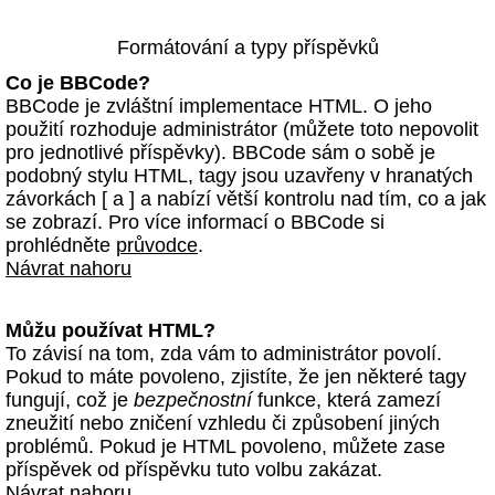
Formátování a typy příspěvků
Co je BBCode?
BBCode je zvláštní implementace HTML. O jeho
použití rozhoduje administrátor (můžete toto nepovolit
pro jednotlivé příspěvky). BBCode sám o sobě je
podobný stylu HTML, tagy jsou uzavřeny v hranatých
závorkách [ a ] a nabízí větší kontrolu nad tím, co a jak
se zobrazí. Pro více informací o BBCode si
prohlédněte
průvodce
.
Návrat nahoru
Můžu používat HTML?
To závisí na tom, zda vám to administrátor povolí.
Pokud to máte povoleno, zjistíte, že jen některé tagy
fungují, což je
bezpečnostní
funkce, která zamezí
zneužití nebo zničení vzhledu či způsobení jiných
problémů. Pokud je HTML povoleno, můžete zase
příspěvek od příspěvku tuto volbu zakázat.
Návrat nahoru