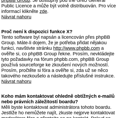
phpBB Group
. Je dostupný pod the GNU General
Public Licence a může být volně distribuován. Pro více
informací klikněte
zde
.
Návrat nahoru
Proč není k dispozici funkce X?
Tento software byl napsán a licencován přes phpBB
Group. Máte-li dojem, že je potřeba přidat nějakou
funkci, navštivte stránku
http://www.phpbb.com
a
ověřte si, co phpBB Group řekne. Prosím, nevkládejte
tyto požadavky na fórum phpbb.com, phpBB Group
používá sourceforge ke zkoušení nových možností.
Prosím, pročtěte si fóra a ověřte si, zda už se něco
takového nezkoušelo a následujte příslušné instrukce.
Návrat nahoru
Koho mám kontaktovat ohledně obtížných e-mailů
nebo právních záležitostí boardu?
Měli byste kontaktovat administrátora tohoto boardu.
Jestliže ho nemůžete najít, zkuste nejprve kontaktovat