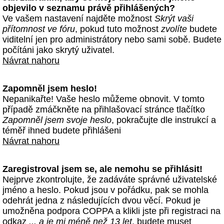
objevilo v seznamu právě přihlášených?
Ve vašem nastavení najděte možnost
Skrýt vaši
přítomnost ve fóru
, pokud tuto možnost
zvolíte
budete
viditelní jen pro administrátory nebo sami sobě. Budete
počítáni jako skrytý uživatel.
Návrat nahoru
Zapomněl jsem heslo!
Nepanikařte! Vaše heslo můžeme obnovit. V tomto
případě zmáčkněte na přihlašovací stránce tlačítko
Zapomněl jsem svoje heslo
, pokračujte dle instrukcí a
téměř ihned budete přihlášeni
Návrat nahoru
Zaregistroval jsem se, ale nemohu se přihlásit!
Nejprve zkontrolujte, že zadáváte správné uživatelské
jméno a heslo. Pokud jsou v pořádku, pak se mohla
odehrát jedna z následujících dvou věcí. Pokud je
umožněna podpora COPPA a klikli jste při registraci na
odkaz
... a je mi méně než 13 let
, budete muset