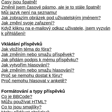
Časy jsou špatně!
Změnil jsem časové pásmo, ale je to stále špatně!
Můj jazyk není na seznamu!
Jak zobrazím obrázek pod uživatelským jménem?
Jak změní svoje zařazení?
Když kliknu na e-mailový odkaz uživatele, jsem vyzván
k přihlášení!
Vkládání příspěvků
Jak vložím téma do fóra?
Jak změním nebo smažu příspěvek?
Jak přidám podpis k mému příspěvku?
Jak vytvořím hlasování?
Jak změním nebo smažu hlasování?
Proč se nemohu dostat k fóru?
Proč nemohu hlasovat v anketě?
Formátování a typy příspěvků
Co je BBCode?
Můžu používat HTML?
Co to jsou smajlíky?