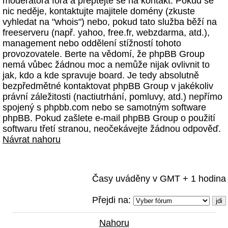
moderátora fóra a přeptejte se na kontakt. Pokud se
nic neděje, kontaktujte majitele domény (zkuste
vyhledat na "whois") nebo, pokud tato služba běží na
freeserveru (např. yahoo, free.fr, webzdarma, atd.),
management nebo oddělení stížností tohoto
provozovatele. Berte na vědomí, že phpBB Group
nemá vůbec žádnou moc a nemůže nijak ovlivnit to
jak, kdo a kde spravuje board. Je tedy absolutně
bezpředmětné kontaktovat phpBB Group v jakékoliv
právní záležitosti (nactiutrhání, pomluvy, atd.) nepřímo
spojený s phpbb.com nebo se samotným software
phpBB. Pokud zašlete e-mail phpBB Group o použití
softwaru třetí stranou, neočekávejte žádnou odpověď.
Návrat nahoru
Časy uváděny v GMT + 1 hodina
Přejdi na:
Nahoru