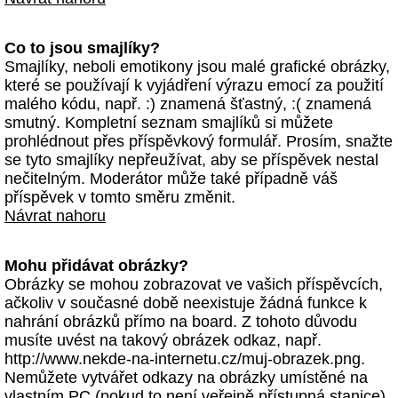
Co to jsou smajlíky?
Smajlíky, neboli emotikony jsou malé grafické obrázky,
které se používají k vyjádření výrazu emocí za použití
malého kódu, např. :) znamená šťastný, :( znamená
smutný. Kompletní seznam smajlíků si můžete
prohlédnout přes příspěvkový formulář. Prosím, snažte
se tyto smajlíky nepřeužívat, aby se příspěvek nestal
nečitelným. Moderátor může také případně váš
příspěvek v tomto směru změnit.
Návrat nahoru
Mohu přidávat obrázky?
Obrázky se mohou zobrazovat ve vašich příspěvcích,
ačkoliv v současné době neexistuje žádná funkce k
nahrání obrázků přímo na board. Z tohoto důvodu
musíte uvést na takový obrázek odkaz, např.
http://www.nekde-na-internetu.cz/muj-obrazek.png.
Nemůžete vytvářet odkazy na obrázky umístěné na
vlastním PC (pokud to není veřejně přístupná stanice)