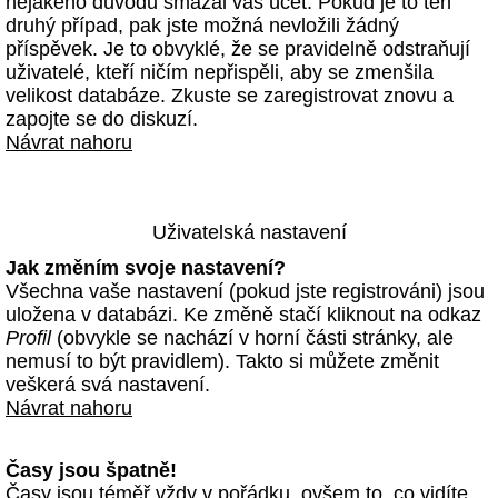
nějakého důvodu smazal váš účet. Pokud je to ten
druhý případ, pak jste možná nevložili žádný
příspěvek. Je to obvyklé, že se pravidelně odstraňují
uživatelé, kteří ničím nepřispěli, aby se zmenšila
velikost databáze. Zkuste se zaregistrovat znovu a
zapojte se do diskuzí.
Návrat nahoru
Uživatelská nastavení
Jak změním svoje nastavení?
Všechna vaše nastavení (pokud jste registrováni) jsou
uložena v databázi. Ke změně stačí kliknout na odkaz
Profil
(obvykle se nachází v horní části stránky, ale
nemusí to být pravidlem). Takto si můžete změnit
veškerá svá nastavení.
Návrat nahoru
Časy jsou špatně!
Časy jsou téměř vždy v pořádku, ovšem to, co vidíte