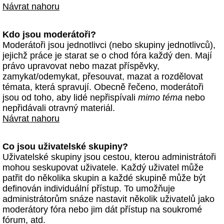
Návrat nahoru
Kdo jsou moderátoři?
Moderátoři jsou jednotlivci (nebo skupiny jednotlivců),
jejichž práce je starat se o chod fóra každý den. Mají
právo upravovat nebo mazat příspěvky,
zamykat/odemykat, přesouvat, mazat a rozdělovat
témata, která spravují. Obecně řečeno, moderátoři
jsou od toho, aby lidé nepřispívali
mimo téma
nebo
nepřidávali otravný materiál.
Návrat nahoru
Co jsou uživatelské skupiny?
Uživatelské skupiny jsou cestou, kterou administrátoři
mohou seskupovat uživatele. Každý uživatel může
patřit do několika skupin a každé skupině může být
definován individuální přístup. To umožňuje
administrátorům snáze nastavit několik uživatelů jako
moderátory fóra nebo jim dát přístup na soukromé
fórum, atd.