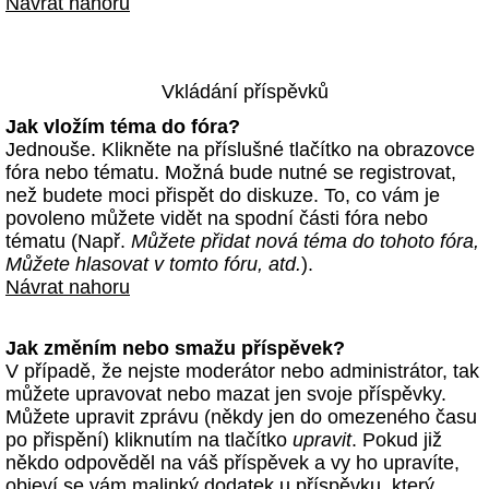
Návrat nahoru
Vkládání příspěvků
Jak vložím téma do fóra?
Jednouše. Klikněte na příslušné tlačítko na obrazovce
fóra nebo tématu. Možná bude nutné se registrovat,
než budete moci přispět do diskuze. To, co vám je
povoleno můžete vidět na spodní části fóra nebo
tématu (Např.
Můžete přidat nová téma do tohoto fóra,
Můžete hlasovat v tomto fóru, atd.
).
Návrat nahoru
Jak změním nebo smažu příspěvek?
V případě, že nejste moderátor nebo administrátor, tak
můžete upravovat nebo mazat jen svoje příspěvky.
Můžete upravit zprávu (někdy jen do omezeného času
po přispění) kliknutím na tlačítko
upravit
. Pokud již
někdo odpověděl na váš příspěvek a vy ho upravíte,
objeví se vám malinký dodatek u příspěvku, který