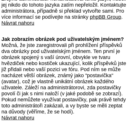
jej nikdo do tohoto jazyka zatím nepřeložil. Kontaktujte
administrátora, případně si překlad vytvořte sami. Pro
více informací se podívejte na stránky
phpBB Group
.
Návrat nahoru
Jak zobrazím obrázek pod uživatelským jménem?
Možná, že jste zaregistrovali při prohlížení příspěvků
dva obrázky pod uživatelským jménem. Ten první je
obrázek spojený s vaší úrovní, obvykle ve tvaru
hvězdiček nebo kostiček ukazující, kolik příspěvků jste
již přidali nebo vaší pozici ve fóru. Pod ním se může
nacházet větší obrázek, známý jako "postavička"
(avatar), což je vlastně unikátní obrázek každého
uživatele. Záleží na administrátorovi, zda postavičky
povolí či jak s nimi naloží (v jaké podobě se zobrazí).
Pokud nemůžete využívat postavičky, pak právě tehdy
toto administrátoři zakázali, a vy byste se měli zeptat
na důvody (věříme, že se hodí).
Návrat nahoru