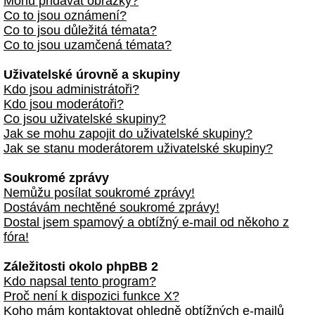
Mohu přidávat obrázky?
Co to jsou oznámení?
Co to jsou důležitá témata?
Co to jsou uzamčená témata?
Uživatelské úrovně a skupiny
Kdo jsou administrátoři?
Kdo jsou moderátoři?
Co jsou uživatelské skupiny?
Jak se mohu zapojit do uživatelské skupiny?
Jak se stanu moderátorem uživatelské skupiny?
Soukromé zprávy
Nemůžu posílat soukromé zprávy!
Dostávám nechtěné soukromé zprávy!
Dostal jsem spamový a obtížný e-mail od někoho z
fóra!
Záležitosti okolo phpBB 2
Kdo napsal tento program?
Proč není k dispozici funkce X?
Koho mám kontaktovat ohledně obtížných e-mailů