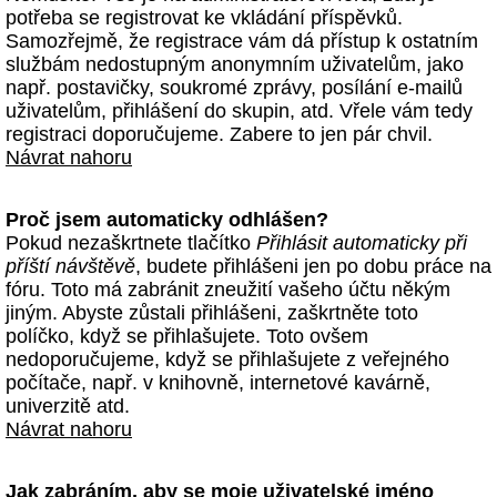
potřeba se registrovat ke vkládání příspěvků.
Samozřejmě, že registrace vám dá přístup k ostatním
službám nedostupným anonymním uživatelům, jako
např. postavičky, soukromé zprávy, posílání e-mailů
uživatelům, přihlášení do skupin, atd. Vřele vám tedy
registraci doporučujeme. Zabere to jen pár chvil.
Návrat nahoru
Proč jsem automaticky odhlášen?
Pokud nezaškrtnete tlačítko
Přihlásit automaticky při
příští návštěvě
, budete přihlášeni jen po dobu práce na
fóru. Toto má zabránit zneužití vašeho účtu někým
jiným. Abyste zůstali přihlášeni, zaškrtněte toto
políčko, když se přihlašujete. Toto ovšem
nedoporučujeme, když se přihlašujete z veřejného
počítače, např. v knihovně, internetové kavárně,
univerzitě atd.
Návrat nahoru
Jak zabráním, aby se moje uživatelské jméno