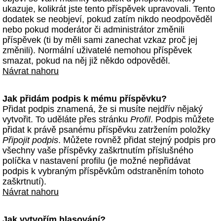
ukazuje, kolikrát jste tento příspěvek upravovali. Tento
dodatek se neobjeví, pokud zatím nikdo neodpověděl
nebo pokud moderátor či administrátor změnili
příspěvek (ti by měli sami zanechat vzkaz proč jej
změnili). Normální uživatelé nemohou příspěvek
smazat, pokud na něj již někdo odpověděl.
Návrat nahoru
Jak přidám podpis k mému příspěvku?
Přidat podpis znamená, že si musíte nejdřív nějaký
vytvořit. To uděláte přes stránku
Profil
. Podpis můžete
přidat k právě psanému příspěvku zatržením položky
Připojit podpis
. Můžete rovněž přidat stejný podpis pro
všechny vaše příspěvky zaškrtnutím příslušného
políčka v nastavení profilu (je možné nepřidávat
podpis k vybraným příspěvkům odstraněním tohoto
zaškrtnutí).
Návrat nahoru
Jak vytvořím hlasování?