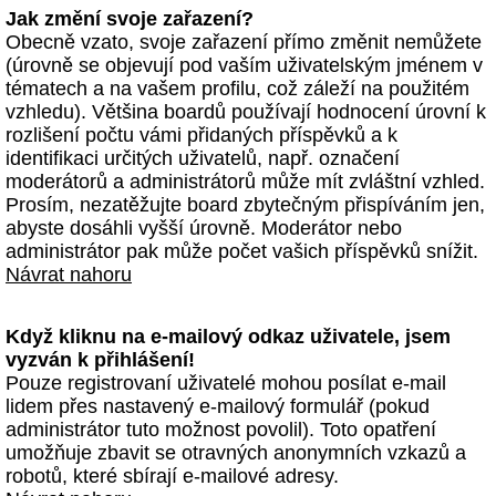
Jak změní svoje zařazení?
Obecně vzato, svoje zařazení přímo změnit nemůžete
(úrovně se objevují pod vaším uživatelským jménem v
tématech a na vašem profilu, což záleží na použitém
vzhledu). Většina boardů používají hodnocení úrovní k
rozlišení počtu vámi přidaných příspěvků a k
identifikaci určitých uživatelů, např. označení
moderátorů a administrátorů může mít zvláštní vzhled.
Prosím, nezatěžujte board zbytečným přispíváním jen,
abyste dosáhli vyšší úrovně. Moderátor nebo
administrátor pak může počet vašich příspěvků snížit.
Návrat nahoru
Když kliknu na e-mailový odkaz uživatele, jsem
vyzván k přihlášení!
Pouze registrovaní uživatelé mohou posílat e-mail
lidem přes nastavený e-mailový formulář (pokud
administrátor tuto možnost povolil). Toto opatření
umožňuje zbavit se otravných anonymních vzkazů a
robotů, které sbírají e-mailové adresy.