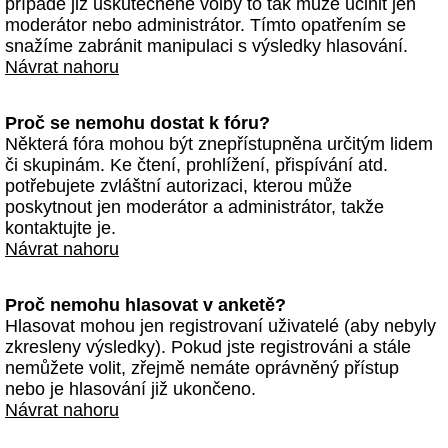
případě již uskutečněné volby to tak může učinit jen
moderátor nebo administrátor. Tímto opatřením se
snažíme zabránit manipulaci s výsledky hlasování.
Návrat nahoru
Proč se nemohu dostat k fóru?
Některá fóra mohou být znepřístupněna určitým lidem
či skupinám. Ke čtení, prohlížení, přispívání atd.
potřebujete zvláštní autorizaci, kterou může
poskytnout jen moderátor a administrátor, takže
kontaktujte je.
Návrat nahoru
Proč nemohu hlasovat v anketě?
Hlasovat mohou jen registrovaní uživatelé (aby nebyly
zkresleny výsledky). Pokud jste registrováni a stále
nemůžete volit, zřejmě nemáte oprávněný přístup
nebo je hlasování již ukončeno.
Návrat nahoru