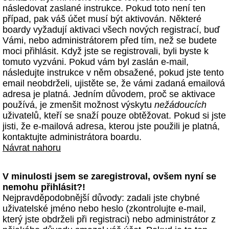
následovat zaslané instrukce. Pokud toto není ten
případ, pak váš účet musí být aktivován. Některé
boardy vyžadují aktivaci všech nových registrací, buď
Vámi, nebo administrátorem před tím, než se budete
moci přihlásit. Když jste se registrovali, byli byste k
tomuto vyzváni. Pokud vám byl zaslán e-mail,
následujte instrukce v něm obsažené, pokud jste tento
email neobdrželi, ujistěte se, že vámi zadaná emailová
adresa je platná. Jedním důvodem, proč se aktivace
používá, je zmenšit možnost výskytu
nežádoucích
uživatelů, kteří se snaží pouze obtěžovat. Pokud si jste
jisti, že e-mailová adresa, kterou jste použili je platná,
kontaktujte administrátora boardu.
Návrat nahoru
V minulosti jsem se zaregistroval, ovšem nyní se
nemohu přihlásit?!
Nejpravděpodobnější důvody: zadali jste chybné
uživatelské jméno nebo heslo (zkontrolujte e-mail,
který jste obdrželi při registraci) nebo administrátor z