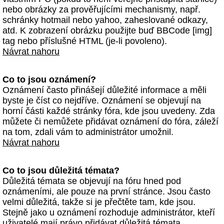
nebo obrázky za prověřujícími mechanismy, např.
schránky hotmail nebo yahoo, zaheslované odkazy,
atd. K zobrazení obrázku použijte buď BBCode [img]
tag nebo příslušné HTML (je-li povoleno).
Návrat nahoru
Co to jsou oznámení?
Oznámení často přinášejí důležité informace a měli
byste je číst co nejdříve. Oznámení se objevují na
horní části každé stránky fóra, kde jsou uvedeny. Zda
můžete či nemůžete přidávat oznámení do fóra, záleží
na tom, zdali vám to administrátor umožnil.
Návrat nahoru
Co to jsou důležitá témata?
Důležitá témata se objevují na fóru hned pod
oznámeními, ale pouze na první stránce. Jsou často
velmi důležitá, takže si je přečtěte tam, kde jsou.
Stejně jako u oznámení rozhoduje administrátor, kteří
uživatelé mají právo přidávat důležitá témata.