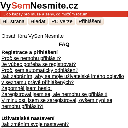
Vy
Sem
Nesmíte.cz
… do kapsy pro muže a ženy, co mužům rozumí
Hl. strana
Hledat
PC verze
Přihlášení
Obsah fóra VySemNesmíte
FAQ
Registrace a přihlášení
Proč se nemohu přihlásit?
Je vůbec potřeba se registrovat?
Proč jsem automaticky odhlášen?
Jak zabráním, aby se moje uživatelské jméno objevilo
v seznamu právě přihlášených?
Zapomněl jsem heslo!
Zaregistroval jsem se, ale nemohu se přihlásit!
V minulosti jsem se zaregistroval, ovšem nyní se
nemohu přihlásit?!
Uživatelská nastavení
Jak změním svoje nastavení?