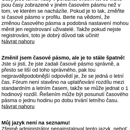
jsou časy zobrazené v jiném časovém pásmu než v
tom, ve kterém se nacházíte. Pokud je to tak, změňte
si časové pásmo v profilu. Berte na vědomí, že
změnou časového pásma a podobná nastavení mohou
měnit jen registrovaní uživatelé. Takže pokud nejste
registrováni, toto je dobrý důvod tak učinit!
Návrat nahoru
Změnil jsem časové pásmo, ale je to stále špatně!
Jste si jisti, že jste zadali časové pásmo správně, a
přesto se liší od toho správného, pak tou
nejpravděpodobnější odpovědí je, že se jedná o letní
čas. Fórum není stavěno na uplatňování rozdílu mezi
standardním a letním časem, takže se může jednat o 1
hodinový rozdíl. Řešením může být posunutí časového
pásma o jednu hodinu po dobu trvání letního času.
Návrat nahoru
Můj jazyk není na seznamu!
Zřejmě administrátor nenainstaloval tento jazyk, neboť