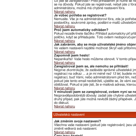
Už jste se zaregistrovali? Před přihlášením je nutné se 
se na důvody. Pokud jste se registrovali, nebyli jste z f
administrátora, možná má chybné nastavení fóra.
Návrat nahoru
Je vůbec potřeba se registrovat?
Nemusíte. Vše je na administrátorovi fóra, zda je potře
postavičky, soukromé zprávy, posílání e-mailů uživatelům,
Návrat nahoru
Proč jsem automaticky odhlášen?
Pokud nezaškrtnete tlačítko
Přihlásit automaticky při pří
políčko, když se přihlašujete. Toto ovšem nedoporučujeme
Návrat nahoru
Jak zabráním, aby se moje uživatelské jméno obje
Ve vašem nastavení najděte možnost
Skrýt vaši přítomno
Návrat nahoru
Zapomněl jsem heslo!
Nepanikařte! Vaše heslo můžeme obnovit. V tomto přípa
Návrat nahoru
Zaregistroval jsem se, ale nemohu se přihlásit!
Nejprve zkontrolujte, že zadáváte správné uživatelské j
registraci na odkaz
... a je mi méně než 13 let
, budete m
registrací, buď Vámi, nebo administrátorem před tím, než 
pokud jste tento email neobdrželi, ujistěte se, že vámi
obtěžovat. Pokud si jste jisti, že e-mailová adresa, kterou
Návrat nahoru
V minulosti jsem se zaregistroval, ovšem nyní se n
Nejpravděpodobnější důvody: zadali jste chybné uživatels
druhý případ, pak jste možná nevložili žádný příspěvek. Je
do diskuzí.
Návrat nahoru
Uživatelská nastavení
Jak změním svoje nastavení?
Všechna vaše nastavení (pokud jste registrováni) jsou u
změnit veškerá svá nastavení.
Návrat nahoru
Časy jsou špatně!