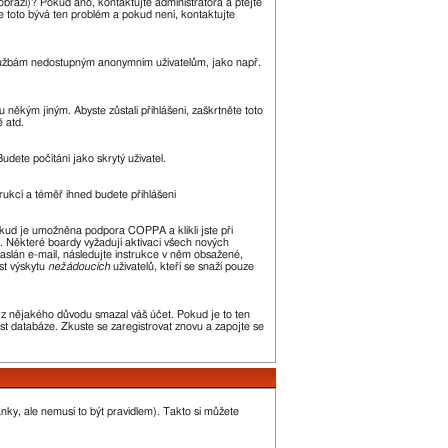
zobrazí)? Pokud ano, kontaktujte administrátora a ptejte
kle toto bývá ten problém a pokud není, kontaktujte
m službám nedostupným anonymním uživatelům, jako např.
 někým jiným. Abyste zůstali přihlášeni, zaškrtněte toto
ě atd.
udete počítáni jako skrytý uživatel.
trukcí a téměř ihned budete přihlášeni
okud je umožněna podpora COPPA a klikli jste při
n. Některé boardy vyžadují aktivaci všech nových
 zaslán e-mail, následujte instrukce v něm obsažené,
st výskytu
nežádoucích
uživatelů, kteří se snaží pouze
or z nějakého důvodu smazal váš účet. Pokud je to ten
kost databáze. Zkuste se zaregistrovat znovu a zapojte se
ánky, ale nemusí to být pravidlem). Takto si můžete