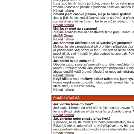
Časy jsou téměř vždy v pořádku, ovšem to, co vidíte jso
změnou časového pásma a podobná nastavení mohou měnit j
Návrat nahoru
Změnil jsem časové pásmo, ale je to stále špatně!
Jste si jisti, že jste zadali časové pásmo správně, a pře
standardním a letním časem, takže se může jednat o 1 h
Návrat nahoru
Můj jazyk není na seznamu!
Zřejmě administrátor nenainstaloval tento jazyk, neboť je
phpBB Group
.
Návrat nahoru
Jak zobrazím obrázek pod uživatelským jménem?
Možná, že jste zaregistrovali při prohlížení příspěvků dv
již přidali nebo vaší pozici ve fóru. Pod ním se může nac
povolí či jak s nimi naloží (v jaké podobě se zobrazí). P
Návrat nahoru
Jak změní svoje zařazení?
Obecně vzato, svoje zařazení přímo změnit nemůžete (úr
úrovní k rozlišení počtu vámi přidaných příspěvků a k ide
abyste dosáhli vyšší úrovně. Moderátor nebo administráto
Návrat nahoru
Když kliknu na e-mailový odkaz uživatele, jsem vyz
Pouze registrovaní uživatelé mohou posílat e-mail lidem
které sbírají e-mailové adresy.
Návrat nahoru
Vkládání příspěvků
Jak vložím téma do fóra?
Jednouše. Klikněte na příslušné tlačítko na obrazovce f
tématu (Např.
Můžete přidat nová téma do tohoto fóra, M
Návrat nahoru
Jak změním nebo smažu příspěvek?
V případě, že nejste moderátor nebo administrátor, tak 
Pokud již někdo odpověděl na váš příspěvek a vy ho uprav
neodpověděl nebo pokud moderátor či administrátor změni
Návrat nahoru