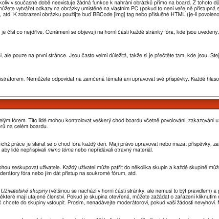
oliv v současné době neexistuje žádná funkce k nahrání obrázků přímo na board. Z tohoto d
žete vytvářet odkazy na obrázky umístěné na vlastním PC (pokud to není veřejně přístupná 
 atd. K zobrazení obrázku použijte buď BBCode [img] tag nebo příslušné HTML (je-li povoleno
 je číst co nejdříve. Oznámení se objevují na horní části každé stránky fóra, kde jsou uvede
 ale pouze na první stránce. Jsou často velmi důležitá, takže si je přečtěte tam, kde jsou. St
rátorem. Nemůžete odpovídat na zamčená témata ani upravovat své příspěvky. Každé hlaso
 celým fórem. Tito lidé mohou kontrolovat veškerý chod boardu včetně povolování, zakazování už
orů na celém boardu.
 jejichž práce je starat se o chod fóra každý den. Mají právo upravovat nebo mazat příspěvky,
aby lidé nepřispívali
mimo téma
nebo nepřidávali otravný materiál.
ohou seskupovat uživatele. Každý uživatel může patřit do několika skupin a každé skupině může
oderátory fóra nebo jim dát přístup na soukromé fórum, atd.
z
Uživatelské skupiny
(většinou se nachází v horní části stránky, ale nemusí to být pravidlem)
ěkteré mají utajené členství. Pokud je skupina otevřená, můžete zažádat o zařazení kliknutím n
oč chcete do skupiny vstoupit. Prosím, nenadávejte moderátorovi, pokud vaší žádosti nevyhoví.