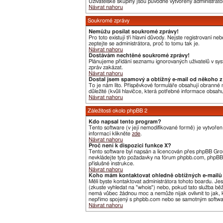
Uživatelské skupiny jsou původně vytvořeny administráto
Návrat nahoru
Soukromé zprávy
Nemůžu posílat soukromé zprávy!
Pro toto existují tři hlavní důvody. Nejste registrovaní 
zeptejte se administrátora, proč to tomu tak je.
Návrat nahoru
Dostávám nechtěné soukromé zprávy!
Plánujeme přidání seznamu ignorovaných uživatelů v syst
zpráv zakázat.
Návrat nahoru
Dostal jsem spamový a obtížný e-mail od někoho z 
To je nám líto. Příspěvkové formuláře obsahují obranné me
důležité (kvůli hlavičce, která potřebné informace obsa
Návrat nahoru
Záležitosti okolo phpBB 2
Kdo napsal tento program?
Tento software (v její nemodifikované formě) je vytvoře
informací klikněte
zde
.
Návrat nahoru
Proč není k dispozici funkce X?
Tento software byl napsán a licencován přes phpBB Group
nevkládejte tyto požadavky na fórum phpbb.com, phpBB G
příslušné instrukce.
Návrat nahoru
Koho mám kontaktovat ohledně obtížných e-mailů 
Měli byste kontaktovat administrátora tohoto boardu. Je
(zkuste vyhledat na "whois") nebo, pokud tato služba bě
nemá vůbec žádnou moc a nemůže nijak ovlivnit to jak, k
nepřímo spojený s phpbb.com nebo se samotným software
Návrat nahoru