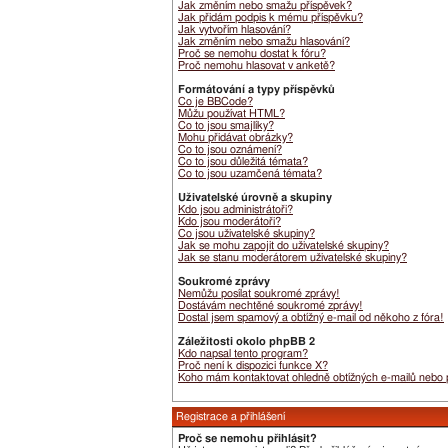
Jak změním nebo smažu příspěvek?
Jak přidám podpis k mému příspěvku?
Jak vytvořím hlasování?
Jak změním nebo smažu hlasování?
Proč se nemohu dostat k fóru?
Proč nemohu hlasovat v anketě?
Formátování a typy příspěvků
Co je BBCode?
Můžu používat HTML?
Co to jsou smajlíky?
Mohu přidávat obrázky?
Co to jsou oznámení?
Co to jsou důležitá témata?
Co to jsou uzamčená témata?
Uživatelské úrovně a skupiny
Kdo jsou administrátoři?
Kdo jsou moderátoři?
Co jsou uživatelské skupiny?
Jak se mohu zapojit do uživatelské skupiny?
Jak se stanu moderátorem uživatelské skupiny?
Soukromé zprávy
Nemůžu posílat soukromé zprávy!
Dostávám nechtěné soukromé zprávy!
Dostal jsem spamový a obtížný e-mail od někoho z fóra!
Záležitosti okolo phpBB 2
Kdo napsal tento program?
Proč není k dispozici funkce X?
Koho mám kontaktovat ohledně obtížných e-mailů nebo pr
Registrace a přihlášení
Proč se nemohu přihlásit?