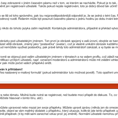
u časy zobrazené v jiném časovém pásmu než v tom, ve kterém se nacházíte. Pokud je to tak, 
en registrovaní uživatelé. Takže pokud nejste registrováni, toto je dobrý důvod tak učinit!
sto se liší od toho správného, pak tou nejpravděpodobnější odpovědí je, že se jedná o letní čas
odinový rozdíl. Řešením může být posunutí časového pásma o jednu hodinu po dobu trvání letn
j nikdo do tohoto jazyka zatím nepřeložil. Kontaktujte administrátora, případně si překlad vytvo
a obrázky pod uživatelským jménem. Ten první je obrázek spojený s vaší úrovní, obvykle ve tvar
házet větší obrázek, známý jako "postavička" (avatar), což je vlastně unikátní obrázek každého 
okud nemůžete využívat postavičky, pak právě tehdy toto administrátoři zakázali, a vy byste se m
ovně se objevují pod vaším uživatelským jménem v tématech a na vašem profilu, což záleží na
ntifikaci určitých uživatelů, např. označení moderátorů a administrátorů může mít zvláštní vzh
r pak může počet vašich příspěvků snížit.
ván k přihlášení!
 přes nastavený e-mailový formulář (pokud administrátor tuto možnost povolil). Toto opatření 
óra nebo tématu. Možná bude nutné se registrovat, než budete moci přispět do diskuze. To, co
ůžete hlasovat v tomto fóru, atd.
).
můžete upravovat nebo mazat jen svoje příspěvky. Můžete upravit zprávu (někdy jen do omezen
íte, objeví se vám malinký dodatek u příspěvku, který ukazuje, kolikrát jste tento příspěvek 
li příspěvek (ti by měli sami zanechat vzkaz proč jej změnili). Normální uživatelé nemohou p