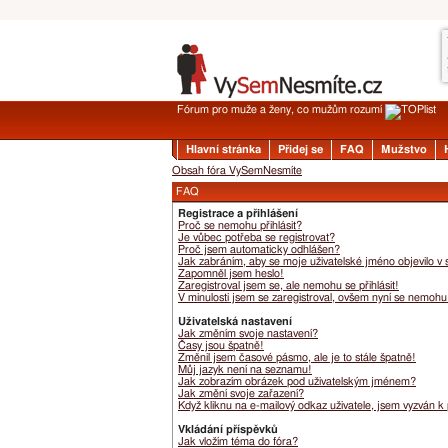
Fórum pro muže a ženy, co mužům rozumí
Hlavní stránka
Přidej se
FAQ
Mužstvo
Obsah fóra VySemNesmíte
FAQ
Registrace a přihlášení
Proč se nemohu přihlásit?
Je vůbec potřeba se registrovat?
Proč jsem automaticky odhlášen?
Jak zabráním, aby se moje uživatelské jméno objevilo v
Zapomněl jsem heslo!
Zaregistroval jsem se, ale nemohu se přihlásit!
V minulosti jsem se zaregistroval, ovšem nyní se nemohu 
Uživatelská nastavení
Jak změním svoje nastavení?
Časy jsou špatně!
Změnil jsem časové pásmo, ale je to stále špatně!
Můj jazyk není na seznamu!
Jak zobrazím obrázek pod uživatelským jménem?
Jak změní svoje zařazení?
Když kliknu na e-mailový odkaz uživatele, jsem vyzván k 
Vkládání příspěvků
Jak vložím téma do fóra?