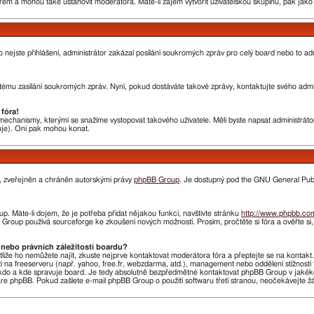
rem a mohou také ustanovit moderátora. Máte-li zájem vytvořit uživatelskou skupinu, pak jak
nebo nejste přihlášení, administrátor zakázal posílání soukromých zpráv pro celý board nebo to 
ému zasílání soukromých zpráv. Nyní, pokud dostáváte takové zprávy, kontaktujte svého admini
fóra!
chanismy, kterými se snažíme vystopovat takového uživatele. Měli byste napsat administrátorovi
huje). Oni pak mohou konat.
n, zveřejněn a chráněn autorskými právy
phpBB Group
. Je dostupný pod the GNU General Publi
. Máte-li dojem, že je potřeba přidat nějakou funkci, navštivte stránku
http://www.phpbb.co
roup používá sourceforge ke zkoušení nových možností. Prosím, pročtěte si fóra a ověřte si
nebo právních záležitostí boardu?
stliže ho nemůžete najít, zkuste nejprve kontaktovat moderátora fóra a přeptejte se na kontak
ží na freeserveru (např. yahoo, free.fr, webzdarma, atd.), management nebo oddělení stížnost
do a kde spravuje board. Je tedy absolutně bezpředmětné kontaktovat phpBB Group v jakékoliv 
 phpBB. Pokud zašlete e-mail phpBB Group o použití softwaru třetí stranou, neočekávejte 