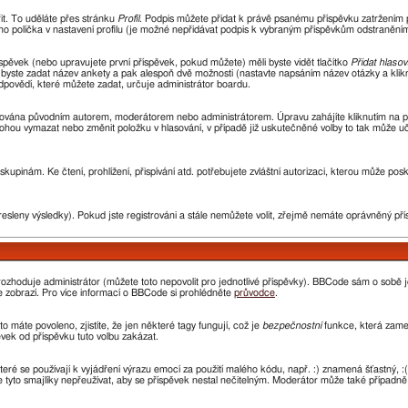
řit. To uděláte přes stránku
Profil
. Podpis můžete přidat k právě psanému příspěvku zatržením
ho políčka v nastavení profilu (je možné nepřidávat podpis k vybraným příspěvkům odstraněním 
spěvek (nebo upravujete první příspěvek, pokud můžete) měli byste vidět tlačítko
Přidat hlasov
i byste zadat název ankety a pak alespoň dvě možnosti (nastavte napsáním název otázky a kli
ovědí, které můžete zadat, určuje administrátor boardu.
avována původním autorem, moderátorem nebo administrátorem. Úpravu zahájíte kliknutím na prv
ohou vymazat nebo změnit položku v hlasování, v případě již uskutečněné volby to tak může uč
kupinám. Ke čtení, prohlížení, přispívání atd. potřebujete zvláštní autorizaci, kterou může pos
resleny výsledky). Pokud jste registrováni a stále nemůžete volit, zřejmě nemáte oprávněný pří
ozhoduje administrátor (můžete toto nepovolit pro jednotlivé příspěvky). BBCode sám o sobě 
 se zobrazí. Pro více informací o BBCode si prohlédněte
průvodce
.
o máte povoleno, zjistíte, že jen některé tagy fungují, což je
bezpečnostní
funkce, která zamez
ek od příspěvku tuto volbu zakázat.
které se používají k vyjádření výrazu emocí za použití malého kódu, např. :) znamená šťastný
e tyto smajlíky nepřeužívat, aby se příspěvek nestal nečitelným. Moderátor může také případn