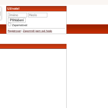
Uživatel
Zapamatovat
Registrovat
|
Zapomněl jsem své heslo