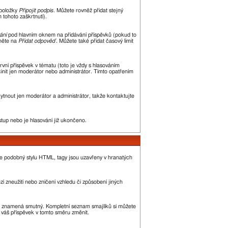
 položky
Připojit podpis
. Můžete rovněž přidat stejný
tohoto zaškrtnutí).
ání
pod hlavním oknem na přidávání příspěvků (pokud to
kněte na
Přidat odpověď
. Můžete také přidat časový limit
ní příspěvek v tématu (toto je vždy s hlasováním
init jen moderátor nebo administrátor. Tímto opatřením
kytnout jen moderátor a administrátor, takže kontaktujte
stup nebo je hlasování již ukončeno.
je podobný stylu HTML, tagy jsou uzavřeny v hranatých
í zneužití nebo zničení vzhledu či způsobení jiných
, :( znamená smutný. Kompletní seznam smajlíků si můžete
ě váš příspěvek v tomto směru změnit.