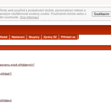
Tento web používá k poskytování služeb, personalizaci reklam a
Souhlasím
analýze návštěvnosti soubory cookie. Používáním tohoto webu s
tím souhlasíte.
Vice informací
Hledat
Nastavení
Skupiny
Zprávy SZ
Přihlásit se
 seznamu právě přihlášených?
přihlásit?!
přihlášení!