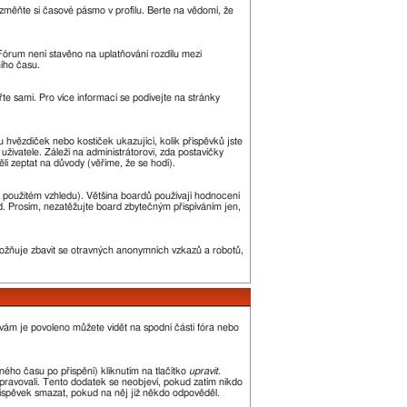
změňte si časové pásmo v profilu. Berte na vědomí, že
. Fórum není stavěno na uplatňování rozdílu mezi
ího času.
řte sami. Pro více informací se podívejte na stránky
u hvězdiček nebo kostiček ukazující, kolik příspěvků jste
uživatele. Záleží na administrátorovi, zda postavičky
ěli zeptat na důvody (věříme, že se hodí).
 použitém vzhledu). Většina boardů používají hodnocení
led. Prosím, nezatěžujte board zbytečným přispíváním jen,
umožňuje zbavit se otravných anonymních vzkazů a robotů,
 vám je povoleno můžete vidět na spodní části fóra nebo
ého času po přispění) kliknutím na tlačítko
upravit
.
upravovali. Tento dodatek se neobjeví, pokud zatím nikdo
říspěvek smazat, pokud na něj již někdo odpověděl.