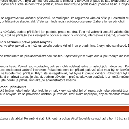
nejdříve registrovat. Byla vám na fóru zakázána činnost (v takovém případě se tato skutečnost 
óra vyloučeni a stále se nemůžete přihlásit, znovu zkontrolujte přihlašovací jméno a heslo. Obvy
ba se registrovat ke vkládání příspěvků. Samozřejmě, že registrace vám dá přístup k ostatní
 přihlášení do skupin, atd. Vřele vám tedy registraci doporučujeme. Zabere to jen pár chvil.
ští návštěvě
, budete přihlášeni jen po dobu práce na fóru. Toto má zabránit zneužití vašeho účtu
, když se přihlašujete z veřejného počítače, např. v knihovně, internetové kavárně, univerzit
vilo v seznamu právě přihlášených?
st ve fóru
, pokud tuto možnost
zvolíte
budete viditelní jen pro administrátory nebo sami sobě. B
dě zmáčkněte na přihlašovací stránce tlačítko
Zapomněl jsem svoje heslo
, pokračujte dle ins
méno a heslo. Pokud jsou v pořádku, pak se mohla odehrát jedna z následujících dvou věcí. P
uset následovat zaslané instrukce. Pokud toto není ten případ, pak váš účet musí být aktivová
se budete moci přihlásit. Když jste se registrovali, byli byste k tomuto vyzváni. Pokud vám byl
 zadaná emailová adresa je platná. Jedním důvodem, proč se aktivace používá, je zmenšit možno
 jste použili je platná, kontaktujte administrátora boardu.
emohu přihlásit?!
ké jméno nebo heslo (zkontrolujte e-mail, který jste obdrželi při registraci) nebo administrát
 to obvyklé, že se pravidelně odstraňují uživatelé, kteří ničím nepřispěli, aby se zmenšila veli
ložena v databázi. Ke změně stačí kliknout na odkaz
Profil
(obvykle se nachází v horní části str