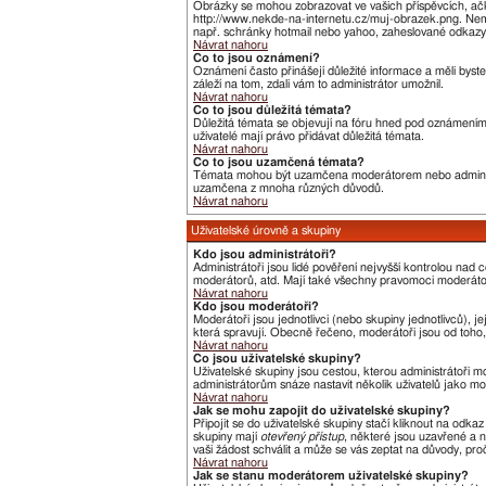
Obrázky se mohou zobrazovat ve vašich příspěvcích, ačk
http://www.nekde-na-internetu.cz/muj-obrazek.png. Nemů
např. schránky hotmail nebo yahoo, zaheslované odkazy,
Návrat nahoru
Co to jsou oznámení?
Oznámení často přinášejí důležité informace a měli byste
záleží na tom, zdali vám to administrátor umožnil.
Návrat nahoru
Co to jsou důležitá témata?
Důležitá témata se objevují na fóru hned pod oznámeními,
uživatelé mají právo přidávat důležitá témata.
Návrat nahoru
Co to jsou uzamčená témata?
Témata mohou být uzamčena moderátorem nebo administ
uzamčena z mnoha různých důvodů.
Návrat nahoru
Uživatelské úrovně a skupiny
Kdo jsou administrátoři?
Administrátoři jsou lidé pověření nejvyšší kontrolou nad
moderátorů, atd. Mají také všechny pravomoci moderát
Návrat nahoru
Kdo jsou moderátoři?
Moderátoři jsou jednotlivci (nebo skupiny jednotlivců),
která spravují. Obecně řečeno, moderátoři jsou od toho, 
Návrat nahoru
Co jsou uživatelské skupiny?
Uživatelské skupiny jsou cestou, kterou administrátoři m
administrátorům snáze nastavit několik uživatelů jako m
Návrat nahoru
Jak se mohu zapojit do uživatelské skupiny?
Připojit se do uživatelské skupiny stačí kliknout na odka
skupiny mají
otevřený přístup
, některé jsou uzavřené a n
vaši žádost schválit a může se vás zeptat na důvody, pr
Návrat nahoru
Jak se stanu moderátorem uživatelské skupiny?