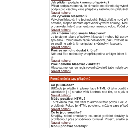
Jak přidám podpis k mému příspěvku?
Přidat podpis znamená, že si musíte nejdřív nějaký vytvo
podpis pro všechny vaše příspěvky zaškrtnutím příslušné
Návrat nahoru
Jak vytvořím hlasování?
Vytvoření hlasování je jednoduché. Když přidáte nový pří
nevidíte, zřejmě nemáte oprávnění vytvářet ankety). Měl
pro anketu, kde 0 znamená neomezenou volbu. Počet odp
Návrat nahoru
Jak změním nebo smažu hlasování?
Je to stejné jako s příspěvky, hlasování mohou být upr
spojeno). Pokud nikdo zatím nehlasoval, pak uživatelé m
se snažíme zabránit manipulaci s výsledky hlasování.
Návrat nahoru
Proč se nemohu dostat k fóru?
Některá fóra mohou být znepřístupněna určitým lidem či s
je.
Návrat nahoru
Proč nemohu hlasovat v anketě?
Hlasovat mohou jen registrovaní uživatelé (aby nebyly zk
Návrat nahoru
Formátování a typy příspěvků
Co je BBCode?
BBCode je zvláštní implementace HTML. O jeho použití r
závorkách [ a ] a nabízí větší kontrolu nad tím, co a jak
Návrat nahoru
Můžu používat HTML?
To závisí na tom, zda vám to administrátor povolí. Pokud t
problémů. Pokud je HTML povoleno, můžete zase příspěv
Návrat nahoru
Co to jsou smajlíky?
Smajlíky, neboli emotikony jsou malé grafické obrázky, 
prohlédnout přes příspěvkový formulář. Prosím, snažte s
Návrat nahoru
Mohu přidávat obrázky?