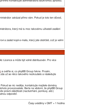
o prvního kontaktujte administrátora soukromou zprávou.
administrátor zakázal přímo vám. Pokud je toto ten důvod,
strátora, který má tu moc takovému uživateli zasílání
 a zaslat kopii e-mailu, který jste obdrželi, což je velmi
c Licence a může být volně distribuován. Pro více
m
a ověřte si, co phpBB Group řekne. Prosím,
, zda už se něco takového nezkoušelo a následujte
t. Pokud se nic neděje, kontaktujte majitele domény
í tohoto provozovatele. Berte na vědomí, že phpBB Group
právní záležitosti (nactiutrhání, pomluvy, atd.)
žádnou odpověď.
Časy uváděny v GMT + 1 hodina