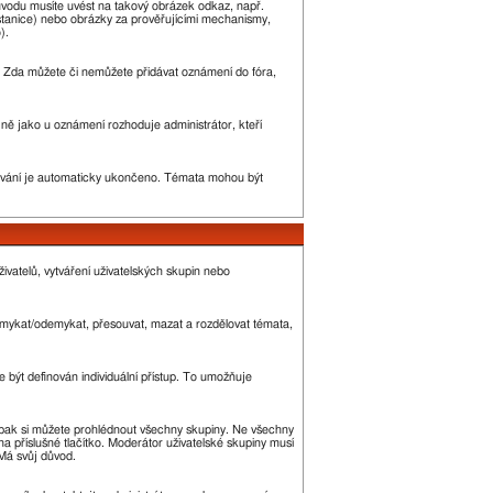
ůvodu musíte uvést na takový obrázek odkaz, např.
stanice) nebo obrázky za prověřujícími mechanismy,
).
ny. Zda můžete či nemůžete přidávat oznámení do fóra,
ejně jako u oznámení rozhoduje administrátor, kteří
vání je automaticky ukončeno. Témata mohou být
ivatelů, vytváření uživatelských skupin nebo
 zamykat/odemykat, přesouvat, mazat a rozdělovat témata,
 být definován individuální přístup. To umožňuje
 a pak si můžete prohlédnout všechny skupiny. Ne všechny
a příslušné tlačítko. Moderátor uživatelské skupiny musí
 Má svůj důvod.