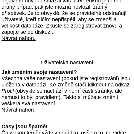
nějakého důvodu smazal váš účet. Pokud je to ten
druhý případ, pak jste možná nevložili žádný
příspěvek. Je to obvyklé, že se pravidelně odstraňují
uživatelé, kteří ničím nepřispěli, aby se zmenšila
velikost databáze. Zkuste se zaregistrovat znovu a
zapojte se do diskuzí.
Návrat nahoru
Uživatelská nastavení
Jak změním svoje nastavení?
Všechna vaše nastavení (pokud jste registrováni) jsou
uložena v databázi. Ke změně stačí kliknout na odkaz
Profil
(obvykle se nachází v horní části stránky, ale
nemusí to být pravidlem). Takto si můžete změnit
veškerá svá nastavení.
Návrat nahoru
Časy jsou špatně!
Časy jsou téměř vždy v pořádku, ovšem to, co vidíte