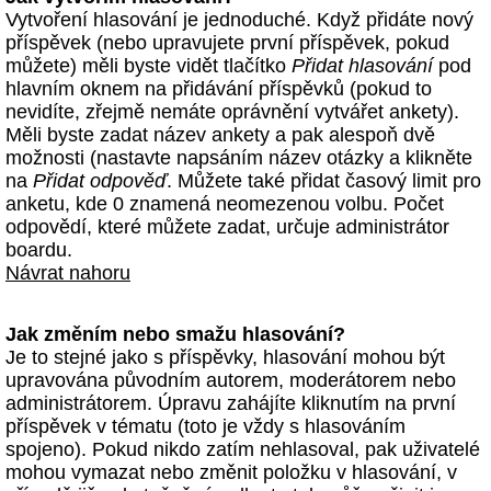
Vytvoření hlasování je jednoduché. Když přidáte nový
příspěvek (nebo upravujete první příspěvek, pokud
můžete) měli byste vidět tlačítko
Přidat hlasování
pod
hlavním oknem na přidávání příspěvků (pokud to
nevidíte, zřejmě nemáte oprávnění vytvářet ankety).
Měli byste zadat název ankety a pak alespoň dvě
možnosti (nastavte napsáním název otázky a klikněte
na
Přidat odpověď
. Můžete také přidat časový limit pro
anketu, kde 0 znamená neomezenou volbu. Počet
odpovědí, které můžete zadat, určuje administrátor
boardu.
Návrat nahoru
Jak změním nebo smažu hlasování?
Je to stejné jako s příspěvky, hlasování mohou být
upravována původním autorem, moderátorem nebo
administrátorem. Úpravu zahájíte kliknutím na první
příspěvek v tématu (toto je vždy s hlasováním
spojeno). Pokud nikdo zatím nehlasoval, pak uživatelé
mohou vymazat nebo změnit položku v hlasování, v