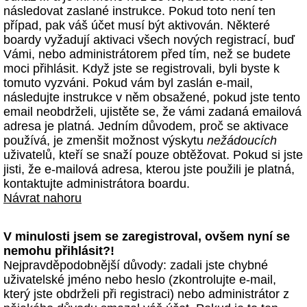
následovat zaslané instrukce. Pokud toto není ten
případ, pak váš účet musí být aktivován. Některé
boardy vyžadují aktivaci všech nových registrací, buď
Vámi, nebo administrátorem před tím, než se budete
moci přihlásit. Když jste se registrovali, byli byste k
tomuto vyzváni. Pokud vám byl zaslán e-mail,
následujte instrukce v něm obsažené, pokud jste tento
email neobdrželi, ujistěte se, že vámi zadaná emailová
adresa je platná. Jedním důvodem, proč se aktivace
používá, je zmenšit možnost výskytu
nežádoucích
uživatelů, kteří se snaží pouze obtěžovat. Pokud si jste
jisti, že e-mailová adresa, kterou jste použili je platná,
kontaktujte administrátora boardu.
Návrat nahoru
V minulosti jsem se zaregistroval, ovšem nyní se
nemohu přihlásit?!
Nejpravděpodobnější důvody: zadali jste chybné
uživatelské jméno nebo heslo (zkontrolujte e-mail,
který jste obdrželi při registraci) nebo administrátor z