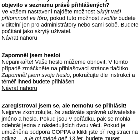
objevilo v seznamu právě přihlášených?
Ve vašem nastavení najděte možnost
Skrýt vaši
přítomnost ve fóru
, pokud tuto možnost
zvolíte
budete
viditelní jen pro administrátory nebo sami sobě. Budete
počítáni jako skrytý uživatel.
Návrat nahoru
Zapomněl jsem heslo!
Nepanikařte! Vaše heslo můžeme obnovit. V tomto
případě zmáčkněte na přihlašovací stránce tlačítko
Zapomněl jsem svoje heslo
, pokračujte dle instrukcí a
téměř ihned budete přihlášeni
Návrat nahoru
Zaregistroval jsem se, ale nemohu se přihlásit!
Nejprve zkontrolujte, že zadáváte správné uživatelské
jméno a heslo. Pokud jsou v pořádku, pak se mohla
odehrát jedna z následujících dvou věcí. Pokud je
umožněna podpora COPPA a klikli jste při registraci na
odkaz
... a je mi méně než 13 let
, budete muset