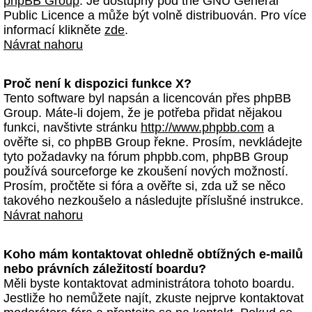
phpBB Group
. Je dostupný pod the GNU General
Public Licence a může být volně distribuován. Pro více
informací klikněte
zde
.
Návrat nahoru
Proč není k dispozici funkce X?
Tento software byl napsán a licencován přes phpBB
Group. Máte-li dojem, že je potřeba přidat nějakou
funkci, navštivte stránku
http://www.phpbb.com
a
ověřte si, co phpBB Group řekne. Prosím, nevkládejte
tyto požadavky na fórum phpbb.com, phpBB Group
používá sourceforge ke zkoušení nových možností.
Prosím, pročtěte si fóra a ověřte si, zda už se něco
takového nezkoušelo a následujte příslušné instrukce.
Návrat nahoru
Koho mám kontaktovat ohledně obtížných e-mailů
nebo právních záležitostí boardu?
Měli byste kontaktovat administrátora tohoto boardu.
Jestliže ho nemůžete najít, zkuste nejprve kontaktovat