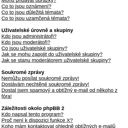
Mohu přidávat obrázky?
Co to jsou oznámení?
Co to jsou důležitá témata?
Co to jsou uzamčená témata?
Uživatelské úrovně a skupiny
Kdo jsou administrátoři?
Kdo jsou moderátoři?
Co jsou uživatelské skupiny?
Jak se mohu zapojit do uživatelské skupiny?
Jak se stanu moderátorem uživatelské skupiny?
Soukromé zprávy
Nemůžu posílat soukromé zprávy!
Dostávám nechtěné soukromé zprávy!
Dostal jsem spamový a obtížný e-mail od někoho z
fóra!
Záležitosti okolo phpBB 2
Kdo napsal tento program?
Proč není k dispozici funkce X?
Koho mám kontaktovat ohledně obtížných e-mailů