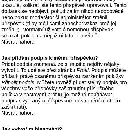
ukazuje, kolikrát jste tento příspěvek upravovali. Tento
dodatek se neobjeví, pokud zatím nikdo neodpověděl
nebo pokud moderátor či administrátor změnili
příspěvek (ti by měli sami zanechat vzkaz proč jej
změnili). Normální uživatelé nemohou příspěvek
smazat, pokud na něj již někdo odpověděl.
Návrat nahoru
Jak přidám podpis k mému příspěvku?
Přidat podpis znamená, že si musíte nejdřív nějaký
vytvořit. To uděláte přes stránku
Profil
. Podpis můžete
přidat k právě psanému příspěvku zatržením položky
Připojit podpis
. Můžete rovněž přidat stejný podpis pro
všechny vaše příspěvky zaškrtnutím příslušného
políčka v nastavení profilu (je možné nepřidávat
podpis k vybraným příspěvkům odstraněním tohoto
zaškrtnutí).
Návrat nahoru
Jak vytvořím hlasování?