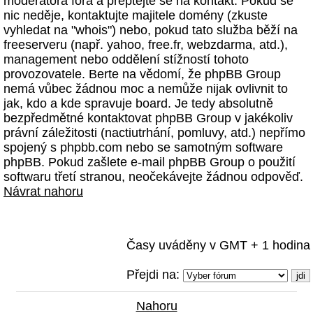
moderátora fóra a přeptejte se na kontakt. Pokud se
nic neděje, kontaktujte majitele domény (zkuste
vyhledat na "whois") nebo, pokud tato služba běží na
freeserveru (např. yahoo, free.fr, webzdarma, atd.),
management nebo oddělení stížností tohoto
provozovatele. Berte na vědomí, že phpBB Group
nemá vůbec žádnou moc a nemůže nijak ovlivnit to
jak, kdo a kde spravuje board. Je tedy absolutně
bezpředmětné kontaktovat phpBB Group v jakékoliv
právní záležitosti (nactiutrhání, pomluvy, atd.) nepřímo
spojený s phpbb.com nebo se samotným software
phpBB. Pokud zašlete e-mail phpBB Group o použití
softwaru třetí stranou, neočekávejte žádnou odpověď.
Návrat nahoru
Časy uváděny v GMT + 1 hodina
Přejdi na:
Nahoru