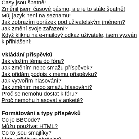
Časy jsou špatně!
Změnil jsem časové pásmo, ale je to stále špatně!
Můj jazyk není na seznamu!
Jak zobrazím obrázek pod uživatelským jménem?
Jak změní svoje zařazení?
Když kliknu na e-mailový odkaz uživatele, jsem vyzván
k přihlášení!
Vkládání příspěvků
Jak vložím téma do fóra?
Jak změním nebo smažu příspěvek?
Jak přidám podpis k mému příspěvku?
Jak vytvořím hlasování?
Jak změním nebo smažu hlasování?
Proč se nemohu dostat k fóru?
Proč nemohu hlasovat v anketě?
Formátování a typy příspěvků
Co je BBCode?
Můžu používat HTML?
Co to jsou smajlíky?