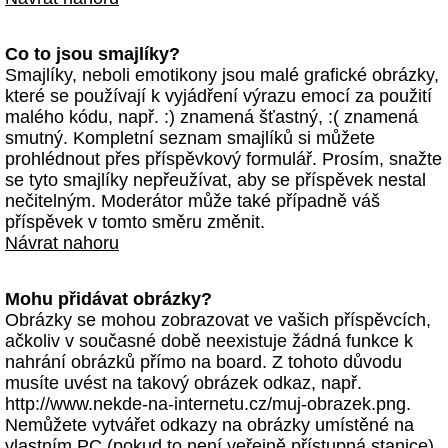
Co to jsou smajlíky?
Smajlíky, neboli emotikony jsou malé grafické obrázky,
které se používají k vyjádření výrazu emocí za použití
malého kódu, např. :) znamená šťastný, :( znamená
smutný. Kompletní seznam smajlíků si můžete
prohlédnout přes příspěvkový formulář. Prosím, snažte
se tyto smajlíky nepřeužívat, aby se příspěvek nestal
nečitelným. Moderátor může také případně váš
příspěvek v tomto směru změnit.
Návrat nahoru
Mohu přidávat obrázky?
Obrázky se mohou zobrazovat ve vašich příspěvcích,
ačkoliv v současné době neexistuje žádná funkce k
nahrání obrázků přímo na board. Z tohoto důvodu
musíte uvést na takový obrázek odkaz, např.
http://www.nekde-na-internetu.cz/muj-obrazek.png.
Nemůžete vytvářet odkazy na obrázky umístěné na
vlastním PC (pokud to není veřejně přístupná stanice)