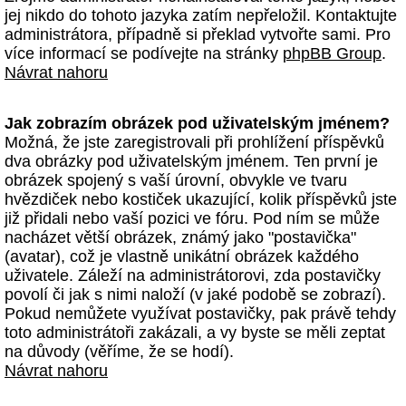
jej nikdo do tohoto jazyka zatím nepřeložil. Kontaktujte
administrátora, případně si překlad vytvořte sami. Pro
více informací se podívejte na stránky
phpBB Group
.
Návrat nahoru
Jak zobrazím obrázek pod uživatelským jménem?
Možná, že jste zaregistrovali při prohlížení příspěvků
dva obrázky pod uživatelským jménem. Ten první je
obrázek spojený s vaší úrovní, obvykle ve tvaru
hvězdiček nebo kostiček ukazující, kolik příspěvků jste
již přidali nebo vaší pozici ve fóru. Pod ním se může
nacházet větší obrázek, známý jako "postavička"
(avatar), což je vlastně unikátní obrázek každého
uživatele. Záleží na administrátorovi, zda postavičky
povolí či jak s nimi naloží (v jaké podobě se zobrazí).
Pokud nemůžete využívat postavičky, pak právě tehdy
toto administrátoři zakázali, a vy byste se měli zeptat
na důvody (věříme, že se hodí).
Návrat nahoru