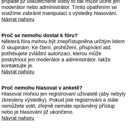
případě již uskutečněné volby to tak může učinit jen
moderátor nebo administrátor. Tímto opatřením se
snažíme zabránit manipulaci s výsledky hlasování.
Návrat nahoru
Proč se nemohu dostat k fóru?
Některá fóra mohou být znepřístupněna určitým lidem
či skupinám. Ke čtení, prohlížení, přispívání atd.
potřebujete zvláštní autorizaci, kterou může
poskytnout jen moderátor a administrátor, takže
kontaktujte je.
Návrat nahoru
Proč nemohu hlasovat v anketě?
Hlasovat mohou jen registrovaní uživatelé (aby nebyly
zkresleny výsledky). Pokud jste registrováni a stále
nemůžete volit, zřejmě nemáte oprávněný přístup
nebo je hlasování již ukončeno.
Návrat nahoru