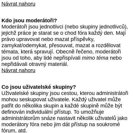
Návrat nahoru
Kdo jsou moderátoři?
Moderátoři jsou jednotlivci (nebo skupiny jednotlivců),
jejichž práce je starat se o chod fóra každý den. Mají
právo upravovat nebo mazat příspěvky,
zamykat/odemykat, přesouvat, mazat a rozdělovat
témata, která spravují. Obecně řečeno, moderátoři
jsou od toho, aby lidé nepřispívali
mimo téma
nebo
nepřidávali otravný materiál.
Návrat nahoru
Co jsou uživatelské skupiny?
Uživatelské skupiny jsou cestou, kterou administrátoři
mohou seskupovat uživatele. Každý uživatel může
patřit do několika skupin a každé skupině může být
definován individuální přístup. To umožňuje
administrátorům snáze nastavit několik uživatelů jako
moderátory fóra nebo jim dát přístup na soukromé
fórum, atd.