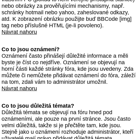
nebo obrázky za prověřujícími mechanismy, např.
schránky hotmail nebo yahoo, zaheslované odkazy,
atd. K zobrazení obrázku použijte buď BBCode [img]
tag nebo příslušné HTML (je-li povoleno).
Návrat nahoru
Co to jsou oznámení?
Oznámení často přinášejí důležité informace a měli
byste je číst co nejdříve. Oznámení se objevují na
horní části každé stránky fóra, kde jsou uvedeny. Zda
můžete či nemůžete přidávat oznámení do fóra, záleží
na tom, zdali vám to administrátor umožnil.
Návrat nahoru
Co to jsou důležitá témata?
Důležitá témata se objevují na fóru hned pod
oznámeními, ale pouze na první stránce. Jsou často
velmi důležitá, takže si je přečtěte tam, kde jsou.
Stejně jako u oznámení rozhoduje administrátor, kteří
uživatelé mají právo přidávat důležitá témata.