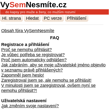
Vy
Sem
Nesmíte.cz
… do kapsy pro muže a ženy, co mužům rozumí
Hl. strana
Hledat
PC verze
Přihlášení
Obsah fóra VySemNesmíte
FAQ
Registrace a přihlášení
Proč se nemohu přihlásit?
Je vůbec potřeba se registrovat?
Proč jsem automaticky odhlášen?
Jak zabráním, aby se moje uživatelské jméno objevilo
v seznamu právě přihlášených?
Zapomněl jsem heslo!
Zaregistroval jsem se, ale nemohu se přihlásit!
V minulosti jsem se zaregistroval, ovšem nyní se
nemohu přihlásit?!
Uživatelská nastavení
Jak změním svoje nastavení?