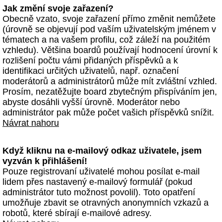
Jak změní svoje zařazení?
Obecně vzato, svoje zařazení přímo změnit nemůžete
(úrovně se objevují pod vaším uživatelským jménem v
tématech a na vašem profilu, což záleží na použitém
vzhledu). Většina boardů používají hodnocení úrovní k
rozlišení počtu vámi přidaných příspěvků a k
identifikaci určitých uživatelů, např. označení
moderátorů a administrátorů může mít zvláštní vzhled.
Prosím, nezatěžujte board zbytečným přispíváním jen,
abyste dosáhli vyšší úrovně. Moderátor nebo
administrátor pak může počet vašich příspěvků snížit.
Návrat nahoru
Když kliknu na e-mailový odkaz uživatele, jsem
vyzván k přihlášení!
Pouze registrovaní uživatelé mohou posílat e-mail
lidem přes nastavený e-mailový formulář (pokud
administrátor tuto možnost povolil). Toto opatření
umožňuje zbavit se otravných anonymních vzkazů a
robotů, které sbírají e-mailové adresy.