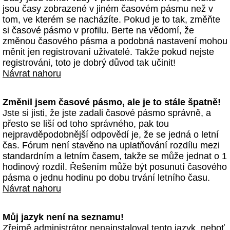
jsou časy zobrazené v jiném časovém pásmu než v
tom, ve kterém se nacházíte. Pokud je to tak, změňte
si časové pásmo v profilu. Berte na vědomí, že
změnou časového pásma a podobná nastavení mohou
měnit jen registrovaní uživatelé. Takže pokud nejste
registrováni, toto je dobrý důvod tak učinit!
Návrat nahoru
Změnil jsem časové pásmo, ale je to stále špatně!
Jste si jisti, že jste zadali časové pásmo správně, a
přesto se liší od toho správného, pak tou
nejpravděpodobnější odpovědí je, že se jedná o letní
čas. Fórum není stavěno na uplatňování rozdílu mezi
standardním a letním časem, takže se může jednat o 1
hodinový rozdíl. Řešením může být posunutí časového
pásma o jednu hodinu po dobu trvání letního času.
Návrat nahoru
Můj jazyk není na seznamu!
Zřejmě administrátor nenainstaloval tento jazyk, neboť