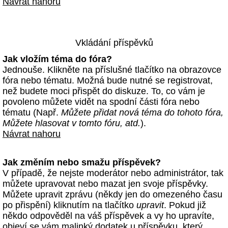
Návrat nahoru
Vkládání příspěvků
Jak vložím téma do fóra?
Jednouše. Klikněte na příslušné tlačítko na obrazovce
fóra nebo tématu. Možná bude nutné se registrovat,
než budete moci přispět do diskuze. To, co vám je
povoleno můžete vidět na spodní části fóra nebo
tématu (Např.
Můžete přidat nová téma do tohoto fóra,
Můžete hlasovat v tomto fóru, atd.
).
Návrat nahoru
Jak změním nebo smažu příspěvek?
V případě, že nejste moderátor nebo administrátor, tak
můžete upravovat nebo mazat jen svoje příspěvky.
Můžete upravit zprávu (někdy jen do omezeného času
po přispění) kliknutím na tlačítko
upravit
. Pokud již
někdo odpověděl na váš příspěvek a vy ho upravíte,
objeví se vám malinký dodatek u příspěvku, který