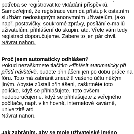
potřeba se registrovat ke vkládání příspěvků.
Samozřejmě, že registrace vám dá přístup k ostatním
službám nedostupným anonymním uživatelům, jako
např. postavičky, soukromé zprávy, posílání e-mailů
uživatelům, přihlášení do skupin, atd. Vřele vám tedy
registraci doporučujeme. Zabere to jen pár chvil.
Návrat nahoru
Proč jsem automaticky odhlášen?
Pokud nezaškrtnete tlačítko
Přihlásit automaticky při
příští návštěvě
, budete přihlášeni jen po dobu práce na
fóru. Toto má zabránit zneužití vašeho účtu někým
jiným. Abyste zůstali přihlášeni, zaškrtněte toto
políčko, když se přihlašujete. Toto ovšem
nedoporučujeme, když se přihlašujete z veřejného
počítače, např. v knihovně, internetové kavárně,
univerzitě atd.
Návrat nahoru
Jak zabráním, aby se moje uživatelské jméno