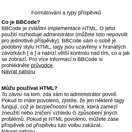
Formátování a typy příspěvků
Co je BBCode?
BBCode je zvláštní implementace HTML. O jeho
použití rozhoduje administrátor (můžete toto nepovolit
pro jednotlivé příspěvky). BBCode sám o sobě je
podobný stylu HTML, tagy jsou uzavřeny v hranatých
závorkách [ a ] a nabízí větší kontrolu nad tím, co a jak
se zobrazí. Pro více informací o BBCode si
prohlédněte
průvodce
.
Návrat nahoru
Můžu používat HTML?
To závisí na tom, zda vám to administrátor povolí.
Pokud to máte povoleno, zjistíte, že jen některé tagy
fungují, což je
bezpečnostní
funkce, která zamezí
zneužití nebo zničení vzhledu či způsobení jiných
problémů. Pokud je HTML povoleno, můžete zase
příspěvek od příspěvku tuto volbu zakázat.
Návrat nahoru