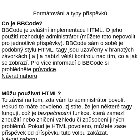
Formátování a typy příspěvků
Co je BBCode?
BBCode je zvláštní implementace HTML. O jeho
použití rozhoduje administrátor (můžete toto nepovolit
pro jednotlivé příspěvky). BBCode sám o sobě je
podobný stylu HTML, tagy jsou uzavřeny v hranatých
závorkách [ a ] a nabízí větší kontrolu nad tím, co a jak
se zobrazí. Pro více informací o BBCode si
prohlédněte
průvodce
.
Návrat nahoru
Můžu používat HTML?
To závisí na tom, zda vám to administrátor povolí.
Pokud to máte povoleno, zjistíte, že jen některé tagy
fungují, což je
bezpečnostní
funkce, která zamezí
zneužití nebo zničení vzhledu či způsobení jiných
problémů. Pokud je HTML povoleno, můžete zase
příspěvek od příspěvku tuto volbu zakázat.
Návrat nahoru