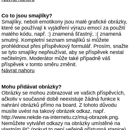
Co to jsou smajlíky?
Smajlíky, neboli emotikony jsou malé grafické obrázky,
které se používají k vyjádření výrazu emocí za použití
malého kódu, např. :) znamená šťastný, :( znamená
smutný. Kompletní seznam smajlíků si můžete
prohlédnout přes příspěvkový formulář. Prosím, snažte
se tyto smajlíky nepřeužívat, aby se příspěvek nestal
nečitelným. Moderátor může také případně váš
příspěvek v tomto směru změnit.
Návrat nahoru
Mohu přidávat obrázky?
Obrázky se mohou zobrazovat ve vašich příspěvcích,
ačkoliv v současné době neexistuje žádná funkce k
nahrání obrázků přímo na board. Z tohoto důvodu
musíte uvést na takový obrázek odkaz, např.
http://www.nekde-na-internetu.cz/muj-obrazek.png.
Nemůžete vytvářet odkazy na obrázky umístěné na
vlastním PC (pokud to není veřejně přístupná stanice)