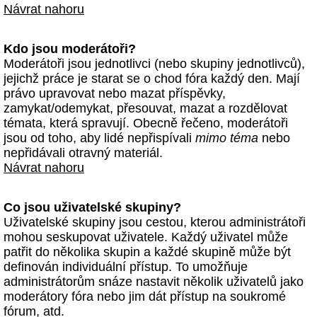
Návrat nahoru
Kdo jsou moderátoři?
Moderátoři jsou jednotlivci (nebo skupiny jednotlivců),
jejichž práce je starat se o chod fóra každý den. Mají
právo upravovat nebo mazat příspěvky,
zamykat/odemykat, přesouvat, mazat a rozdělovat
témata, která spravují. Obecně řečeno, moderátoři
jsou od toho, aby lidé nepřispívali
mimo téma
nebo
nepřidávali otravný materiál.
Návrat nahoru
Co jsou uživatelské skupiny?
Uživatelské skupiny jsou cestou, kterou administrátoři
mohou seskupovat uživatele. Každý uživatel může
patřit do několika skupin a každé skupině může být
definován individuální přístup. To umožňuje
administrátorům snáze nastavit několik uživatelů jako
moderátory fóra nebo jim dát přístup na soukromé
fórum, atd.