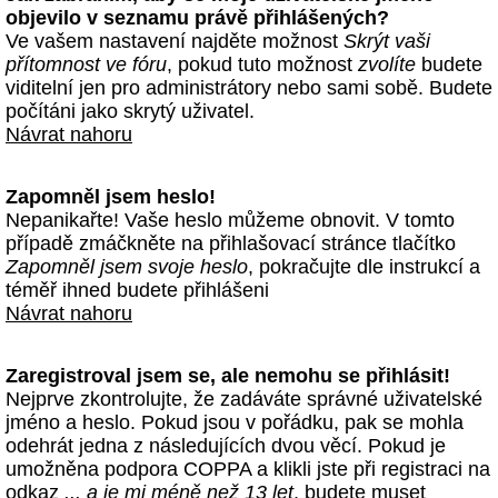
objevilo v seznamu právě přihlášených?
Ve vašem nastavení najděte možnost
Skrýt vaši
přítomnost ve fóru
, pokud tuto možnost
zvolíte
budete
viditelní jen pro administrátory nebo sami sobě. Budete
počítáni jako skrytý uživatel.
Návrat nahoru
Zapomněl jsem heslo!
Nepanikařte! Vaše heslo můžeme obnovit. V tomto
případě zmáčkněte na přihlašovací stránce tlačítko
Zapomněl jsem svoje heslo
, pokračujte dle instrukcí a
téměř ihned budete přihlášeni
Návrat nahoru
Zaregistroval jsem se, ale nemohu se přihlásit!
Nejprve zkontrolujte, že zadáváte správné uživatelské
jméno a heslo. Pokud jsou v pořádku, pak se mohla
odehrát jedna z následujících dvou věcí. Pokud je
umožněna podpora COPPA a klikli jste při registraci na
odkaz
... a je mi méně než 13 let
, budete muset