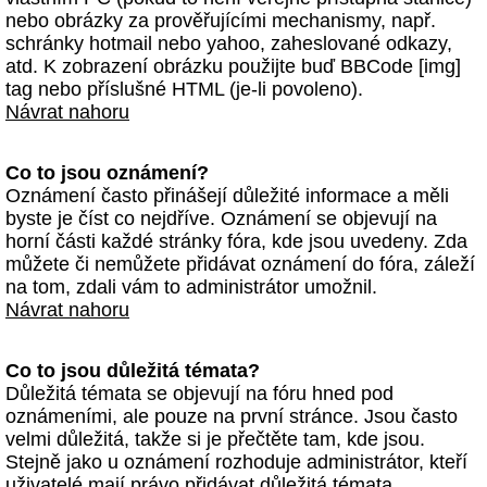
nebo obrázky za prověřujícími mechanismy, např.
schránky hotmail nebo yahoo, zaheslované odkazy,
atd. K zobrazení obrázku použijte buď BBCode [img]
tag nebo příslušné HTML (je-li povoleno).
Návrat nahoru
Co to jsou oznámení?
Oznámení často přinášejí důležité informace a měli
byste je číst co nejdříve. Oznámení se objevují na
horní části každé stránky fóra, kde jsou uvedeny. Zda
můžete či nemůžete přidávat oznámení do fóra, záleží
na tom, zdali vám to administrátor umožnil.
Návrat nahoru
Co to jsou důležitá témata?
Důležitá témata se objevují na fóru hned pod
oznámeními, ale pouze na první stránce. Jsou často
velmi důležitá, takže si je přečtěte tam, kde jsou.
Stejně jako u oznámení rozhoduje administrátor, kteří
uživatelé mají právo přidávat důležitá témata.