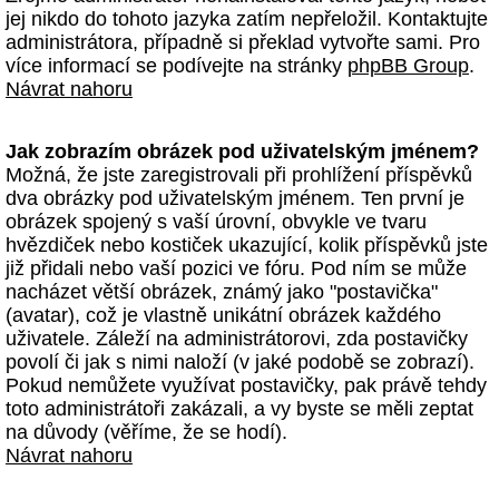
jej nikdo do tohoto jazyka zatím nepřeložil. Kontaktujte
administrátora, případně si překlad vytvořte sami. Pro
více informací se podívejte na stránky
phpBB Group
.
Návrat nahoru
Jak zobrazím obrázek pod uživatelským jménem?
Možná, že jste zaregistrovali při prohlížení příspěvků
dva obrázky pod uživatelským jménem. Ten první je
obrázek spojený s vaší úrovní, obvykle ve tvaru
hvězdiček nebo kostiček ukazující, kolik příspěvků jste
již přidali nebo vaší pozici ve fóru. Pod ním se může
nacházet větší obrázek, známý jako "postavička"
(avatar), což je vlastně unikátní obrázek každého
uživatele. Záleží na administrátorovi, zda postavičky
povolí či jak s nimi naloží (v jaké podobě se zobrazí).
Pokud nemůžete využívat postavičky, pak právě tehdy
toto administrátoři zakázali, a vy byste se měli zeptat
na důvody (věříme, že se hodí).
Návrat nahoru