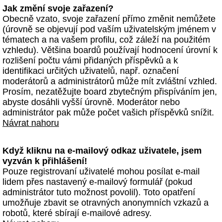
Jak změní svoje zařazení?
Obecně vzato, svoje zařazení přímo změnit nemůžete
(úrovně se objevují pod vaším uživatelským jménem v
tématech a na vašem profilu, což záleží na použitém
vzhledu). Většina boardů používají hodnocení úrovní k
rozlišení počtu vámi přidaných příspěvků a k
identifikaci určitých uživatelů, např. označení
moderátorů a administrátorů může mít zvláštní vzhled.
Prosím, nezatěžujte board zbytečným přispíváním jen,
abyste dosáhli vyšší úrovně. Moderátor nebo
administrátor pak může počet vašich příspěvků snížit.
Návrat nahoru
Když kliknu na e-mailový odkaz uživatele, jsem
vyzván k přihlášení!
Pouze registrovaní uživatelé mohou posílat e-mail
lidem přes nastavený e-mailový formulář (pokud
administrátor tuto možnost povolil). Toto opatření
umožňuje zbavit se otravných anonymních vzkazů a
robotů, které sbírají e-mailové adresy.