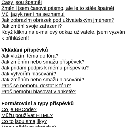
Časy jsou špatně!
Změnil jsem časové pásmo, ale je to stále špatně!
Můj jazyk není na seznamu!
Jak zobrazím obrázek pod uživatelským jménem?
Jak změní svoje zařazení?
Když kliknu na e-mailový odkaz uživatele, jsem vyzván
k přihlášení!
Vkládání příspěvků
Jak vložím téma do fóra?
Jak změním nebo smažu příspěvek?
Jak přidám podpis k mému příspěvku?
Jak vytvořím hlasování?
Jak změním nebo smažu hlasování?
Proč se nemohu dostat k fóru?
Proč nemohu hlasovat v anketě?
Formátování a typy příspěvků
Co je BBCode?
Můžu používat HTML?
Co to jsou smajlíky?