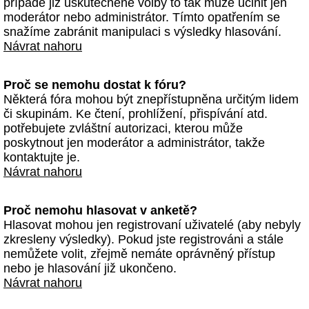
případě již uskutečněné volby to tak může učinit jen
moderátor nebo administrátor. Tímto opatřením se
snažíme zabránit manipulaci s výsledky hlasování.
Návrat nahoru
Proč se nemohu dostat k fóru?
Některá fóra mohou být znepřístupněna určitým lidem
či skupinám. Ke čtení, prohlížení, přispívání atd.
potřebujete zvláštní autorizaci, kterou může
poskytnout jen moderátor a administrátor, takže
kontaktujte je.
Návrat nahoru
Proč nemohu hlasovat v anketě?
Hlasovat mohou jen registrovaní uživatelé (aby nebyly
zkresleny výsledky). Pokud jste registrováni a stále
nemůžete volit, zřejmě nemáte oprávněný přístup
nebo je hlasování již ukončeno.
Návrat nahoru