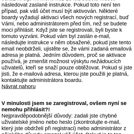
následovat zaslané instrukce. Pokud toto není ten
případ, pak váš účet musí být aktivován. Některé
boardy vyžadují aktivaci všech nových registrací, buď
Vámi, nebo administrátorem před tím, než se budete
moci přihlásit. Když jste se registrovali, byli byste k
tomuto vyzváni. Pokud vám byl zaslán e-mail,
následujte instrukce v něm obsažené, pokud jste tento
email neobdrželi, ujistěte se, že vámi zadaná emailová
adresa je platná. Jedním důvodem, proč se aktivace
používá, je zmenšit možnost výskytu
nežádoucích
uživatelů, kteří se snaží pouze obtěžovat. Pokud si jste
jisti, že e-mailová adresa, kterou jste použili je platná,
kontaktujte administrátora boardu.
Návrat nahoru
V minulosti jsem se zaregistroval, ovšem nyní se
nemohu přihlásit?!
Nejpravděpodobnější důvody: zadali jste chybné
uživatelské jméno nebo heslo (zkontrolujte e-mail,
který jste obdrželi při registraci) nebo administrátor z