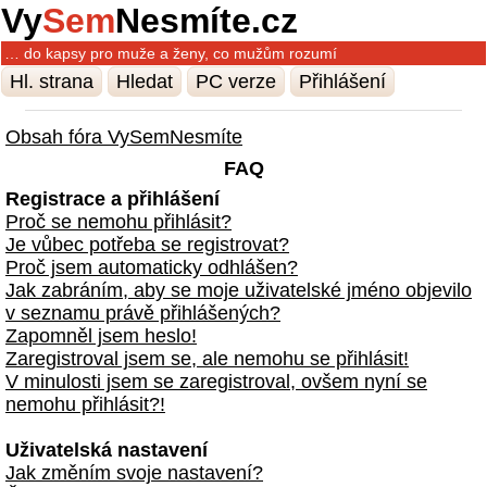
Vy
Sem
Nesmíte.cz
… do kapsy pro muže a ženy, co mužům rozumí
Hl. strana
Hledat
PC verze
Přihlášení
Obsah fóra VySemNesmíte
FAQ
Registrace a přihlášení
Proč se nemohu přihlásit?
Je vůbec potřeba se registrovat?
Proč jsem automaticky odhlášen?
Jak zabráním, aby se moje uživatelské jméno objevilo
v seznamu právě přihlášených?
Zapomněl jsem heslo!
Zaregistroval jsem se, ale nemohu se přihlásit!
V minulosti jsem se zaregistroval, ovšem nyní se
nemohu přihlásit?!
Uživatelská nastavení
Jak změním svoje nastavení?