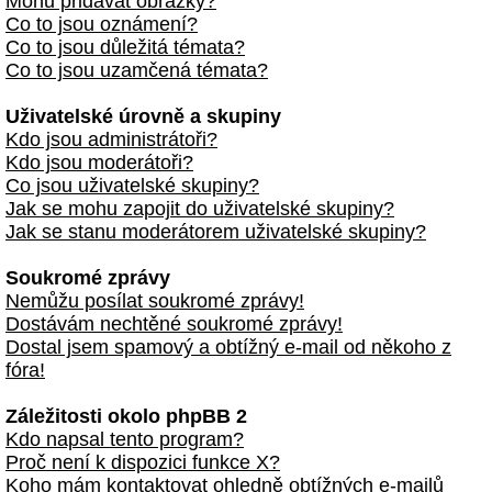
Mohu přidávat obrázky?
Co to jsou oznámení?
Co to jsou důležitá témata?
Co to jsou uzamčená témata?
Uživatelské úrovně a skupiny
Kdo jsou administrátoři?
Kdo jsou moderátoři?
Co jsou uživatelské skupiny?
Jak se mohu zapojit do uživatelské skupiny?
Jak se stanu moderátorem uživatelské skupiny?
Soukromé zprávy
Nemůžu posílat soukromé zprávy!
Dostávám nechtěné soukromé zprávy!
Dostal jsem spamový a obtížný e-mail od někoho z
fóra!
Záležitosti okolo phpBB 2
Kdo napsal tento program?
Proč není k dispozici funkce X?
Koho mám kontaktovat ohledně obtížných e-mailů