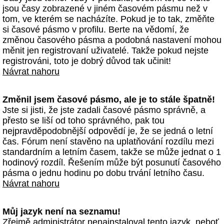
jsou časy zobrazené v jiném časovém pásmu než v
tom, ve kterém se nacházíte. Pokud je to tak, změňte
si časové pásmo v profilu. Berte na vědomí, že
změnou časového pásma a podobná nastavení mohou
měnit jen registrovaní uživatelé. Takže pokud nejste
registrováni, toto je dobrý důvod tak učinit!
Návrat nahoru
Změnil jsem časové pásmo, ale je to stále špatně!
Jste si jisti, že jste zadali časové pásmo správně, a
přesto se liší od toho správného, pak tou
nejpravděpodobnější odpovědí je, že se jedná o letní
čas. Fórum není stavěno na uplatňování rozdílu mezi
standardním a letním časem, takže se může jednat o 1
hodinový rozdíl. Řešením může být posunutí časového
pásma o jednu hodinu po dobu trvání letního času.
Návrat nahoru
Můj jazyk není na seznamu!
Zřejmě administrátor nenainstaloval tento jazyk, neboť