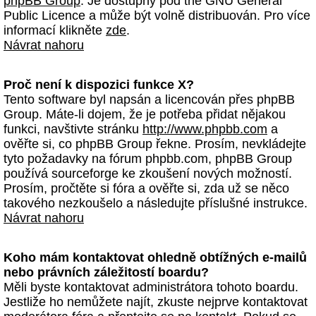
phpBB Group
. Je dostupný pod the GNU General
Public Licence a může být volně distribuován. Pro více
informací klikněte
zde
.
Návrat nahoru
Proč není k dispozici funkce X?
Tento software byl napsán a licencován přes phpBB
Group. Máte-li dojem, že je potřeba přidat nějakou
funkci, navštivte stránku
http://www.phpbb.com
a
ověřte si, co phpBB Group řekne. Prosím, nevkládejte
tyto požadavky na fórum phpbb.com, phpBB Group
používá sourceforge ke zkoušení nových možností.
Prosím, pročtěte si fóra a ověřte si, zda už se něco
takového nezkoušelo a následujte příslušné instrukce.
Návrat nahoru
Koho mám kontaktovat ohledně obtížných e-mailů
nebo právních záležitostí boardu?
Měli byste kontaktovat administrátora tohoto boardu.
Jestliže ho nemůžete najít, zkuste nejprve kontaktovat