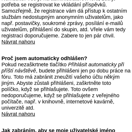
potřeba se registrovat ke vkládání příspěvků.
Samozřejmě, že registrace vám dá přístup k ostatním
službám nedostupným anonymním uživatelům, jako
např. postavičky, soukromé zprávy, posílání e-mailů
uživatelům, přihlášení do skupin, atd. Vřele vám tedy
registraci doporučujeme. Zabere to jen pár chvil.
Návrat nahoru
Proč jsem automaticky odhlášen?
Pokud nezaškrtnete tlačítko
Přihlásit automaticky při
příští návštěvě
, budete přihlášeni jen po dobu práce na
fóru. Toto má zabránit zneužití vašeho účtu někým
jiným. Abyste zůstali přihlášeni, zaškrtněte toto
políčko, když se přihlašujete. Toto ovšem
nedoporučujeme, když se přihlašujete z veřejného
počítače, např. v knihovně, internetové kavárně,
univerzitě atd.
Návrat nahoru
Jak zabráním, aby se moje uživatelské jméno