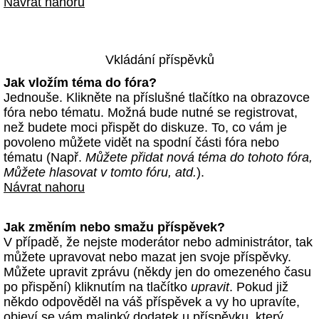
Návrat nahoru
Vkládání příspěvků
Jak vložím téma do fóra?
Jednouše. Klikněte na příslušné tlačítko na obrazovce
fóra nebo tématu. Možná bude nutné se registrovat,
než budete moci přispět do diskuze. To, co vám je
povoleno můžete vidět na spodní části fóra nebo
tématu (Např.
Můžete přidat nová téma do tohoto fóra,
Můžete hlasovat v tomto fóru, atd.
).
Návrat nahoru
Jak změním nebo smažu příspěvek?
V případě, že nejste moderátor nebo administrátor, tak
můžete upravovat nebo mazat jen svoje příspěvky.
Můžete upravit zprávu (někdy jen do omezeného času
po přispění) kliknutím na tlačítko
upravit
. Pokud již
někdo odpověděl na váš příspěvek a vy ho upravíte,
objeví se vám malinký dodatek u příspěvku, který