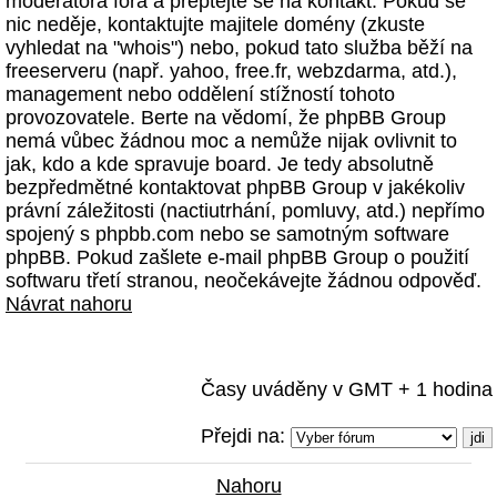
moderátora fóra a přeptejte se na kontakt. Pokud se
nic neděje, kontaktujte majitele domény (zkuste
vyhledat na "whois") nebo, pokud tato služba běží na
freeserveru (např. yahoo, free.fr, webzdarma, atd.),
management nebo oddělení stížností tohoto
provozovatele. Berte na vědomí, že phpBB Group
nemá vůbec žádnou moc a nemůže nijak ovlivnit to
jak, kdo a kde spravuje board. Je tedy absolutně
bezpředmětné kontaktovat phpBB Group v jakékoliv
právní záležitosti (nactiutrhání, pomluvy, atd.) nepřímo
spojený s phpbb.com nebo se samotným software
phpBB. Pokud zašlete e-mail phpBB Group o použití
softwaru třetí stranou, neočekávejte žádnou odpověď.
Návrat nahoru
Časy uváděny v GMT + 1 hodina
Přejdi na:
Nahoru