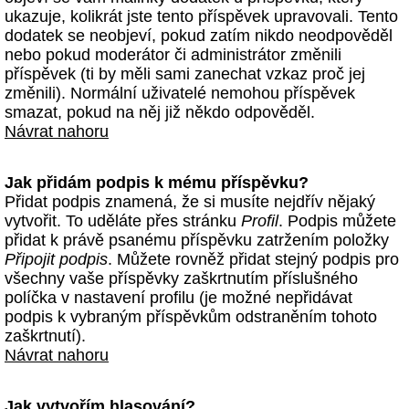
ukazuje, kolikrát jste tento příspěvek upravovali. Tento
dodatek se neobjeví, pokud zatím nikdo neodpověděl
nebo pokud moderátor či administrátor změnili
příspěvek (ti by měli sami zanechat vzkaz proč jej
změnili). Normální uživatelé nemohou příspěvek
smazat, pokud na něj již někdo odpověděl.
Návrat nahoru
Jak přidám podpis k mému příspěvku?
Přidat podpis znamená, že si musíte nejdřív nějaký
vytvořit. To uděláte přes stránku
Profil
. Podpis můžete
přidat k právě psanému příspěvku zatržením položky
Připojit podpis
. Můžete rovněž přidat stejný podpis pro
všechny vaše příspěvky zaškrtnutím příslušného
políčka v nastavení profilu (je možné nepřidávat
podpis k vybraným příspěvkům odstraněním tohoto
zaškrtnutí).
Návrat nahoru
Jak vytvořím hlasování?