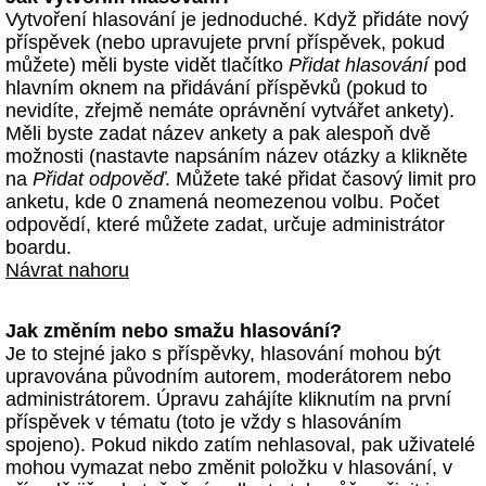
Vytvoření hlasování je jednoduché. Když přidáte nový
příspěvek (nebo upravujete první příspěvek, pokud
můžete) měli byste vidět tlačítko
Přidat hlasování
pod
hlavním oknem na přidávání příspěvků (pokud to
nevidíte, zřejmě nemáte oprávnění vytvářet ankety).
Měli byste zadat název ankety a pak alespoň dvě
možnosti (nastavte napsáním název otázky a klikněte
na
Přidat odpověď
. Můžete také přidat časový limit pro
anketu, kde 0 znamená neomezenou volbu. Počet
odpovědí, které můžete zadat, určuje administrátor
boardu.
Návrat nahoru
Jak změním nebo smažu hlasování?
Je to stejné jako s příspěvky, hlasování mohou být
upravována původním autorem, moderátorem nebo
administrátorem. Úpravu zahájíte kliknutím na první
příspěvek v tématu (toto je vždy s hlasováním
spojeno). Pokud nikdo zatím nehlasoval, pak uživatelé
mohou vymazat nebo změnit položku v hlasování, v