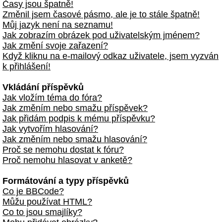
Časy jsou špatně!
Změnil jsem časové pásmo, ale je to stále špatně!
Můj jazyk není na seznamu!
Jak zobrazím obrázek pod uživatelským jménem?
Jak změní svoje zařazení?
Když kliknu na e-mailový odkaz uživatele, jsem vyzván
k přihlášení!
Vkládání příspěvků
Jak vložím téma do fóra?
Jak změním nebo smažu příspěvek?
Jak přidám podpis k mému příspěvku?
Jak vytvořím hlasování?
Jak změním nebo smažu hlasování?
Proč se nemohu dostat k fóru?
Proč nemohu hlasovat v anketě?
Formátování a typy příspěvků
Co je BBCode?
Můžu používat HTML?
Co to jsou smajlíky?