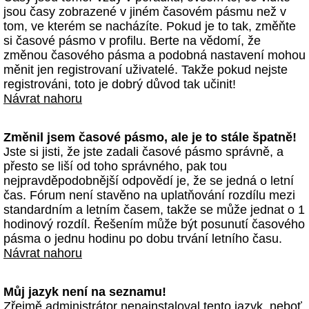
jsou časy zobrazené v jiném časovém pásmu než v
tom, ve kterém se nacházíte. Pokud je to tak, změňte
si časové pásmo v profilu. Berte na vědomí, že
změnou časového pásma a podobná nastavení mohou
měnit jen registrovaní uživatelé. Takže pokud nejste
registrováni, toto je dobrý důvod tak učinit!
Návrat nahoru
Změnil jsem časové pásmo, ale je to stále špatně!
Jste si jisti, že jste zadali časové pásmo správně, a
přesto se liší od toho správného, pak tou
nejpravděpodobnější odpovědí je, že se jedná o letní
čas. Fórum není stavěno na uplatňování rozdílu mezi
standardním a letním časem, takže se může jednat o 1
hodinový rozdíl. Řešením může být posunutí časového
pásma o jednu hodinu po dobu trvání letního času.
Návrat nahoru
Můj jazyk není na seznamu!
Zřejmě administrátor nenainstaloval tento jazyk, neboť