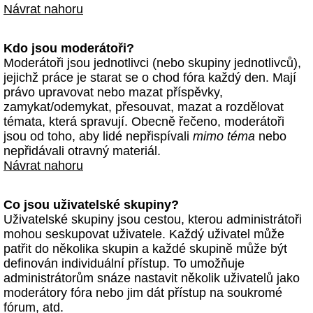
Návrat nahoru
Kdo jsou moderátoři?
Moderátoři jsou jednotlivci (nebo skupiny jednotlivců),
jejichž práce je starat se o chod fóra každý den. Mají
právo upravovat nebo mazat příspěvky,
zamykat/odemykat, přesouvat, mazat a rozdělovat
témata, která spravují. Obecně řečeno, moderátoři
jsou od toho, aby lidé nepřispívali
mimo téma
nebo
nepřidávali otravný materiál.
Návrat nahoru
Co jsou uživatelské skupiny?
Uživatelské skupiny jsou cestou, kterou administrátoři
mohou seskupovat uživatele. Každý uživatel může
patřit do několika skupin a každé skupině může být
definován individuální přístup. To umožňuje
administrátorům snáze nastavit několik uživatelů jako
moderátory fóra nebo jim dát přístup na soukromé
fórum, atd.