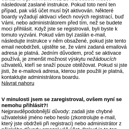
následovat zaslané instrukce. Pokud toto není ten
případ, pak váš účet musí být aktivován. Některé
boardy vyžadují aktivaci všech nových registrací, buď
Vámi, nebo administrátorem před tím, než se budete
moci přihlásit. Když jste se registrovali, byli byste k
tomuto vyzváni. Pokud vám byl zaslán e-mail,
následujte instrukce v něm obsažené, pokud jste tento
email neobdrželi, ujistěte se, že vámi zadaná emailová
adresa je platná. Jedním důvodem, proč se aktivace
používá, je zmenšit možnost výskytu
nežádoucích
uživatelů, kteří se snaží pouze obtěžovat. Pokud si jste
jisti, že e-mailová adresa, kterou jste použili je platná,
kontaktujte administrátora boardu.
Návrat nahoru
V minulosti jsem se zaregistroval, ovšem nyní se
nemohu přihlásit?!
Nejpravděpodobnější důvody: zadali jste chybné
uživatelské jméno nebo heslo (zkontrolujte e-mail,
který jste obdrželi při registraci) nebo administrátor z