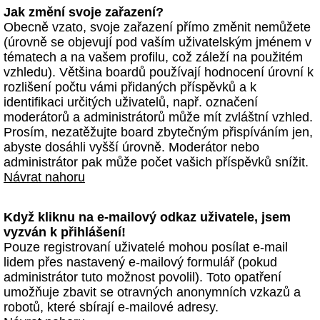
Jak změní svoje zařazení?
Obecně vzato, svoje zařazení přímo změnit nemůžete
(úrovně se objevují pod vaším uživatelským jménem v
tématech a na vašem profilu, což záleží na použitém
vzhledu). Většina boardů používají hodnocení úrovní k
rozlišení počtu vámi přidaných příspěvků a k
identifikaci určitých uživatelů, např. označení
moderátorů a administrátorů může mít zvláštní vzhled.
Prosím, nezatěžujte board zbytečným přispíváním jen,
abyste dosáhli vyšší úrovně. Moderátor nebo
administrátor pak může počet vašich příspěvků snížit.
Návrat nahoru
Když kliknu na e-mailový odkaz uživatele, jsem
vyzván k přihlášení!
Pouze registrovaní uživatelé mohou posílat e-mail
lidem přes nastavený e-mailový formulář (pokud
administrátor tuto možnost povolil). Toto opatření
umožňuje zbavit se otravných anonymních vzkazů a
robotů, které sbírají e-mailové adresy.