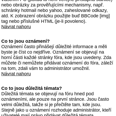
nebo obrázky za prověřujícími mechanismy, např.
schránky hotmail nebo yahoo, zaheslované odkazy,
atd. K zobrazení obrázku použijte buď BBCode [img]
tag nebo příslušné HTML (je-li povoleno).
Návrat nahoru
Co to jsou oznámení?
Oznámení často přinášejí důležité informace a měli
byste je číst co nejdříve. Oznámení se objevují na
horní části každé stránky fóra, kde jsou uvedeny. Zda
můžete či nemůžete přidávat oznámení do fóra, záleží
na tom, zdali vám to administrátor umožnil.
Návrat nahoru
Co to jsou důležitá témata?
Důležitá témata se objevují na fóru hned pod
oznámeními, ale pouze na první stránce. Jsou často
velmi důležitá, takže si je přečtěte tam, kde jsou.
Stejně jako u oznámení rozhoduje administrátor, kteří
uživatelé mají právo přidávat důležitá témata.