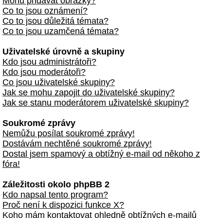
Mohu přidávat obrázky?
Co to jsou oznámení?
Co to jsou důležitá témata?
Co to jsou uzamčená témata?
Uživatelské úrovně a skupiny
Kdo jsou administrátoři?
Kdo jsou moderátoři?
Co jsou uživatelské skupiny?
Jak se mohu zapojit do uživatelské skupiny?
Jak se stanu moderátorem uživatelské skupiny?
Soukromé zprávy
Nemůžu posílat soukromé zprávy!
Dostávám nechtěné soukromé zprávy!
Dostal jsem spamový a obtížný e-mail od někoho z
fóra!
Záležitosti okolo phpBB 2
Kdo napsal tento program?
Proč není k dispozici funkce X?
Koho mám kontaktovat ohledně obtížných e-mailů