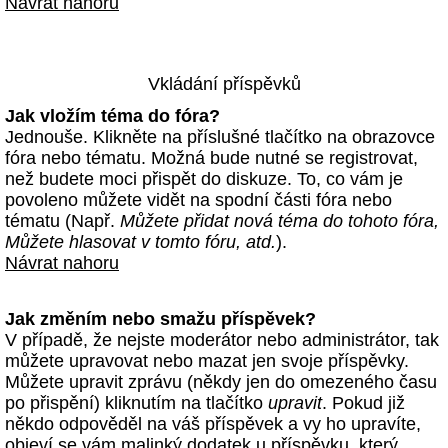
Návrat nahoru
Vkládání příspěvků
Jak vložím téma do fóra?
Jednouše. Klikněte na příslušné tlačítko na obrazovce
fóra nebo tématu. Možná bude nutné se registrovat,
než budete moci přispět do diskuze. To, co vám je
povoleno můžete vidět na spodní části fóra nebo
tématu (Např.
Můžete přidat nová téma do tohoto fóra,
Můžete hlasovat v tomto fóru, atd.
).
Návrat nahoru
Jak změním nebo smažu příspěvek?
V případě, že nejste moderátor nebo administrátor, tak
můžete upravovat nebo mazat jen svoje příspěvky.
Můžete upravit zprávu (někdy jen do omezeného času
po přispění) kliknutím na tlačítko
upravit
. Pokud již
někdo odpověděl na váš příspěvek a vy ho upravíte,
objeví se vám malinký dodatek u příspěvku, který