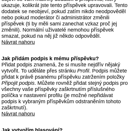
ukazuje, kolikrát jste tento příspěvek upravovali. Tento
dodatek se neobjeví, pokud zatím nikdo neodpověděl
nebo pokud moderátor či administrátor změnili
příspěvek (ti by měli sami zanechat vzkaz proč jej
změnili). Normální uživatelé nemohou příspěvek
smazat, pokud na něj již někdo odpověděl.
Návrat nahoru
Jak přidám podpis k mému příspěvku?
Přidat podpis znamená, že si musíte nejdřív nějaký
vytvořit. To uděláte přes stránku
Profil
. Podpis můžete
přidat k právě psanému příspěvku zatržením položky
Připojit podpis
. Můžete rovněž přidat stejný podpis pro
všechny vaše příspěvky zaškrtnutím příslušného
políčka v nastavení profilu (je možné nepřidávat
podpis k vybraným příspěvkům odstraněním tohoto
zaškrtnutí).
Návrat nahoru
Jak vytvořím hlasování?