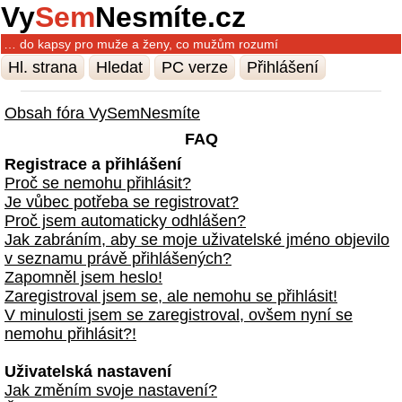
Vy
Sem
Nesmíte.cz
… do kapsy pro muže a ženy, co mužům rozumí
Hl. strana
Hledat
PC verze
Přihlášení
Obsah fóra VySemNesmíte
FAQ
Registrace a přihlášení
Proč se nemohu přihlásit?
Je vůbec potřeba se registrovat?
Proč jsem automaticky odhlášen?
Jak zabráním, aby se moje uživatelské jméno objevilo
v seznamu právě přihlášených?
Zapomněl jsem heslo!
Zaregistroval jsem se, ale nemohu se přihlásit!
V minulosti jsem se zaregistroval, ovšem nyní se
nemohu přihlásit?!
Uživatelská nastavení
Jak změním svoje nastavení?