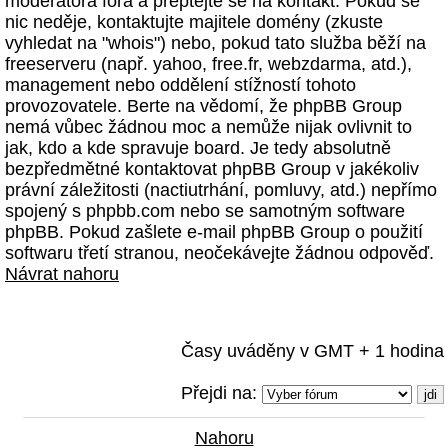
moderátora fóra a přeptejte se na kontakt. Pokud se
nic neděje, kontaktujte majitele domény (zkuste
vyhledat na "whois") nebo, pokud tato služba běží na
freeserveru (např. yahoo, free.fr, webzdarma, atd.),
management nebo oddělení stížností tohoto
provozovatele. Berte na vědomí, že phpBB Group
nemá vůbec žádnou moc a nemůže nijak ovlivnit to
jak, kdo a kde spravuje board. Je tedy absolutně
bezpředmětné kontaktovat phpBB Group v jakékoliv
právní záležitosti (nactiutrhání, pomluvy, atd.) nepřímo
spojený s phpbb.com nebo se samotným software
phpBB. Pokud zašlete e-mail phpBB Group o použití
softwaru třetí stranou, neočekávejte žádnou odpověď.
Návrat nahoru
Časy uváděny v GMT + 1 hodina
Přejdi na:
Nahoru