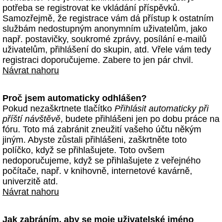
potřeba se registrovat ke vkládání příspěvků.
Samozřejmě, že registrace vám dá přístup k ostatním
službám nedostupným anonymním uživatelům, jako
např. postavičky, soukromé zprávy, posílání e-mailů
uživatelům, přihlášení do skupin, atd. Vřele vám tedy
registraci doporučujeme. Zabere to jen pár chvil.
Návrat nahoru
Proč jsem automaticky odhlášen?
Pokud nezaškrtnete tlačítko
Přihlásit automaticky při
příští návštěvě
, budete přihlášeni jen po dobu práce na
fóru. Toto má zabránit zneužití vašeho účtu někým
jiným. Abyste zůstali přihlášeni, zaškrtněte toto
políčko, když se přihlašujete. Toto ovšem
nedoporučujeme, když se přihlašujete z veřejného
počítače, např. v knihovně, internetové kavárně,
univerzitě atd.
Návrat nahoru
Jak zabráním, aby se moje uživatelské jméno