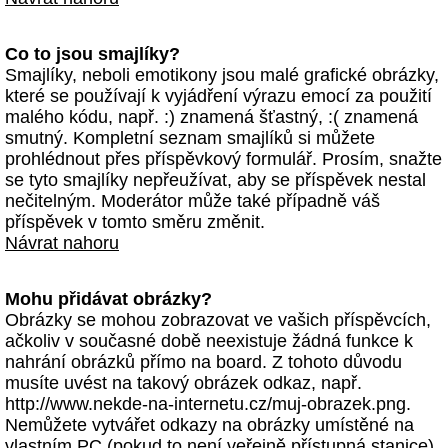
Co to jsou smajlíky?
Smajlíky, neboli emotikony jsou malé grafické obrázky,
které se používají k vyjádření výrazu emocí za použití
malého kódu, např. :) znamená šťastný, :( znamená
smutný. Kompletní seznam smajlíků si můžete
prohlédnout přes příspěvkový formulář. Prosím, snažte
se tyto smajlíky nepřeužívat, aby se příspěvek nestal
nečitelným. Moderátor může také případně váš
příspěvek v tomto směru změnit.
Návrat nahoru
Mohu přidávat obrázky?
Obrázky se mohou zobrazovat ve vašich příspěvcích,
ačkoliv v současné době neexistuje žádná funkce k
nahrání obrázků přímo na board. Z tohoto důvodu
musíte uvést na takový obrázek odkaz, např.
http://www.nekde-na-internetu.cz/muj-obrazek.png.
Nemůžete vytvářet odkazy na obrázky umístěné na
vlastním PC (pokud to není veřejně přístupná stanice)