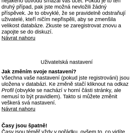
nějakého důvodu smazal váš účet. Pokud je to ten
druhý případ, pak jste možná nevložili žádný
příspěvek. Je to obvyklé, že se pravidelně odstraňují
uživatelé, kteří ničím nepřispěli, aby se zmenšila
velikost databáze. Zkuste se zaregistrovat znovu a
zapojte se do diskuzí.
Návrat nahoru
Uživatelská nastavení
Jak změním svoje nastavení?
Všechna vaše nastavení (pokud jste registrováni) jsou
uložena v databázi. Ke změně stačí kliknout na odkaz
Profil
(obvykle se nachází v horní části stránky, ale
nemusí to být pravidlem). Takto si můžete změnit
veškerá svá nastavení.
Návrat nahoru
Časy jsou špatně!
Časy jsou téměř vždy v pořádku, ovšem to, co vidíte