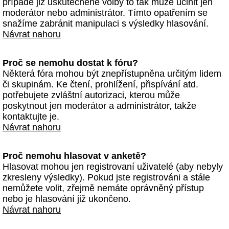
případě již uskutečněné volby to tak může učinit jen
moderátor nebo administrátor. Tímto opatřením se
snažíme zabránit manipulaci s výsledky hlasování.
Návrat nahoru
Proč se nemohu dostat k fóru?
Některá fóra mohou být znepřístupněna určitým lidem
či skupinám. Ke čtení, prohlížení, přispívání atd.
potřebujete zvláštní autorizaci, kterou může
poskytnout jen moderátor a administrátor, takže
kontaktujte je.
Návrat nahoru
Proč nemohu hlasovat v anketě?
Hlasovat mohou jen registrovaní uživatelé (aby nebyly
zkresleny výsledky). Pokud jste registrováni a stále
nemůžete volit, zřejmě nemáte oprávněný přístup
nebo je hlasování již ukončeno.
Návrat nahoru