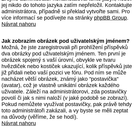
jej nikdo do tohoto jazyka zatím nepřeložil. Kontaktujte
administrátora, případně si překlad vytvořte sami. Pro
více informací se podívejte na stránky
phpBB Group
.
Návrat nahoru
Jak zobrazím obrázek pod uživatelským jménem?
Možná, že jste zaregistrovali při prohlížení příspěvků
dva obrázky pod uživatelským jménem. Ten první je
obrázek spojený s vaší úrovní, obvykle ve tvaru
hvězdiček nebo kostiček ukazující, kolik příspěvků jste
již přidali nebo vaší pozici ve fóru. Pod ním se může
nacházet větší obrázek, známý jako "postavička"
(avatar), což je vlastně unikátní obrázek každého
uživatele. Záleží na administrátorovi, zda postavičky
povolí či jak s nimi naloží (v jaké podobě se zobrazí).
Pokud nemůžete využívat postavičky, pak právě tehdy
toto administrátoři zakázali, a vy byste se měli zeptat
na důvody (věříme, že se hodí).
Návrat nahoru