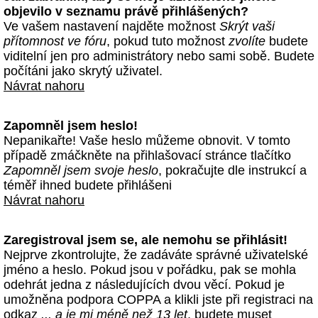
objevilo v seznamu právě přihlášených?
Ve vašem nastavení najděte možnost
Skrýt vaši
přítomnost ve fóru
, pokud tuto možnost
zvolíte
budete
viditelní jen pro administrátory nebo sami sobě. Budete
počítáni jako skrytý uživatel.
Návrat nahoru
Zapomněl jsem heslo!
Nepanikařte! Vaše heslo můžeme obnovit. V tomto
případě zmáčkněte na přihlašovací stránce tlačítko
Zapomněl jsem svoje heslo
, pokračujte dle instrukcí a
téměř ihned budete přihlášeni
Návrat nahoru
Zaregistroval jsem se, ale nemohu se přihlásit!
Nejprve zkontrolujte, že zadáváte správné uživatelské
jméno a heslo. Pokud jsou v pořádku, pak se mohla
odehrát jedna z následujících dvou věcí. Pokud je
umožněna podpora COPPA a klikli jste při registraci na
odkaz
... a je mi méně než 13 let
, budete muset