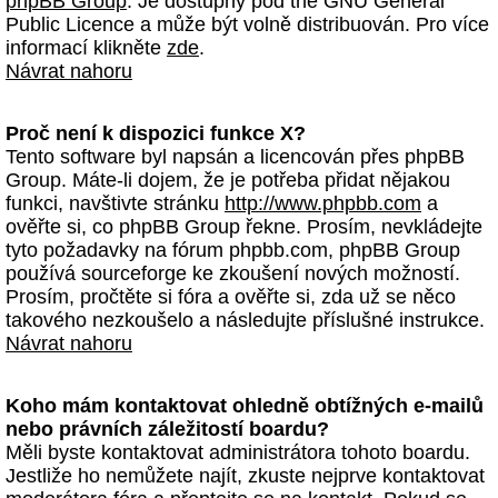
phpBB Group
. Je dostupný pod the GNU General
Public Licence a může být volně distribuován. Pro více
informací klikněte
zde
.
Návrat nahoru
Proč není k dispozici funkce X?
Tento software byl napsán a licencován přes phpBB
Group. Máte-li dojem, že je potřeba přidat nějakou
funkci, navštivte stránku
http://www.phpbb.com
a
ověřte si, co phpBB Group řekne. Prosím, nevkládejte
tyto požadavky na fórum phpbb.com, phpBB Group
používá sourceforge ke zkoušení nových možností.
Prosím, pročtěte si fóra a ověřte si, zda už se něco
takového nezkoušelo a následujte příslušné instrukce.
Návrat nahoru
Koho mám kontaktovat ohledně obtížných e-mailů
nebo právních záležitostí boardu?
Měli byste kontaktovat administrátora tohoto boardu.
Jestliže ho nemůžete najít, zkuste nejprve kontaktovat