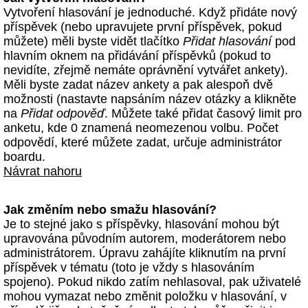
Vytvoření hlasování je jednoduché. Když přidáte nový
příspěvek (nebo upravujete první příspěvek, pokud
můžete) měli byste vidět tlačítko
Přidat hlasování
pod
hlavním oknem na přidávání příspěvků (pokud to
nevidíte, zřejmě nemáte oprávnění vytvářet ankety).
Měli byste zadat název ankety a pak alespoň dvě
možnosti (nastavte napsáním název otázky a klikněte
na
Přidat odpověď
. Můžete také přidat časový limit pro
anketu, kde 0 znamená neomezenou volbu. Počet
odpovědí, které můžete zadat, určuje administrátor
boardu.
Návrat nahoru
Jak změním nebo smažu hlasování?
Je to stejné jako s příspěvky, hlasování mohou být
upravována původním autorem, moderátorem nebo
administrátorem. Úpravu zahájíte kliknutím na první
příspěvek v tématu (toto je vždy s hlasováním
spojeno). Pokud nikdo zatím nehlasoval, pak uživatelé
mohou vymazat nebo změnit položku v hlasování, v