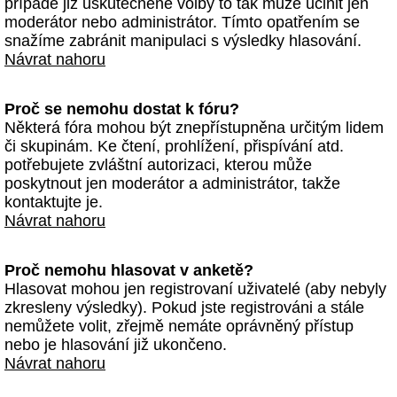
případě již uskutečněné volby to tak může učinit jen
moderátor nebo administrátor. Tímto opatřením se
snažíme zabránit manipulaci s výsledky hlasování.
Návrat nahoru
Proč se nemohu dostat k fóru?
Některá fóra mohou být znepřístupněna určitým lidem
či skupinám. Ke čtení, prohlížení, přispívání atd.
potřebujete zvláštní autorizaci, kterou může
poskytnout jen moderátor a administrátor, takže
kontaktujte je.
Návrat nahoru
Proč nemohu hlasovat v anketě?
Hlasovat mohou jen registrovaní uživatelé (aby nebyly
zkresleny výsledky). Pokud jste registrováni a stále
nemůžete volit, zřejmě nemáte oprávněný přístup
nebo je hlasování již ukončeno.
Návrat nahoru