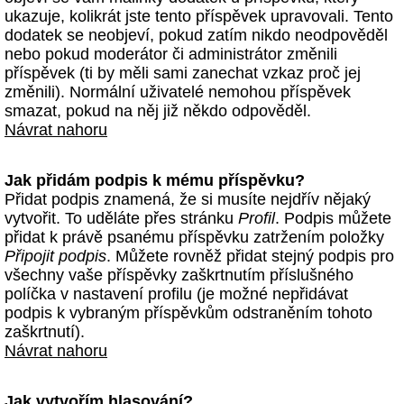
ukazuje, kolikrát jste tento příspěvek upravovali. Tento
dodatek se neobjeví, pokud zatím nikdo neodpověděl
nebo pokud moderátor či administrátor změnili
příspěvek (ti by měli sami zanechat vzkaz proč jej
změnili). Normální uživatelé nemohou příspěvek
smazat, pokud na něj již někdo odpověděl.
Návrat nahoru
Jak přidám podpis k mému příspěvku?
Přidat podpis znamená, že si musíte nejdřív nějaký
vytvořit. To uděláte přes stránku
Profil
. Podpis můžete
přidat k právě psanému příspěvku zatržením položky
Připojit podpis
. Můžete rovněž přidat stejný podpis pro
všechny vaše příspěvky zaškrtnutím příslušného
políčka v nastavení profilu (je možné nepřidávat
podpis k vybraným příspěvkům odstraněním tohoto
zaškrtnutí).
Návrat nahoru
Jak vytvořím hlasování?