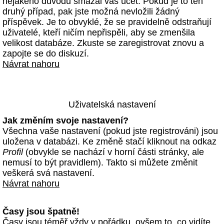
nějakého důvodu smazal váš účet. Pokud je to ten
druhý případ, pak jste možná nevložili žádný
příspěvek. Je to obvyklé, že se pravidelně odstraňují
uživatelé, kteří ničím nepřispěli, aby se zmenšila
velikost databáze. Zkuste se zaregistrovat znovu a
zapojte se do diskuzí.
Návrat nahoru
Uživatelská nastavení
Jak změním svoje nastavení?
Všechna vaše nastavení (pokud jste registrováni) jsou
uložena v databázi. Ke změně stačí kliknout na odkaz
Profil
(obvykle se nachází v horní části stránky, ale
nemusí to být pravidlem). Takto si můžete změnit
veškerá svá nastavení.
Návrat nahoru
Časy jsou špatně!
Časy jsou téměř vždy v pořádku, ovšem to, co vidíte