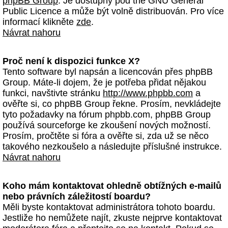
phpBB Group
. Je dostupný pod the GNU General
Public Licence a může být volně distribuován. Pro více
informací klikněte
zde
.
Návrat nahoru
Proč není k dispozici funkce X?
Tento software byl napsán a licencován přes phpBB
Group. Máte-li dojem, že je potřeba přidat nějakou
funkci, navštivte stránku
http://www.phpbb.com
a
ověřte si, co phpBB Group řekne. Prosím, nevkládejte
tyto požadavky na fórum phpbb.com, phpBB Group
používá sourceforge ke zkoušení nových možností.
Prosím, pročtěte si fóra a ověřte si, zda už se něco
takového nezkoušelo a následujte příslušné instrukce.
Návrat nahoru
Koho mám kontaktovat ohledně obtížných e-mailů
nebo právních záležitostí boardu?
Měli byste kontaktovat administrátora tohoto boardu.
Jestliže ho nemůžete najít, zkuste nejprve kontaktovat