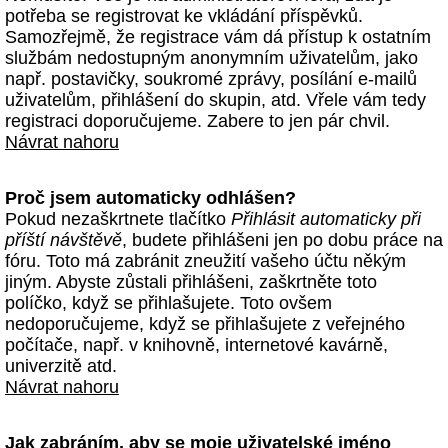
potřeba se registrovat ke vkládání příspěvků.
Samozřejmě, že registrace vám dá přístup k ostatním
službám nedostupným anonymním uživatelům, jako
např. postavičky, soukromé zprávy, posílání e-mailů
uživatelům, přihlášení do skupin, atd. Vřele vám tedy
registraci doporučujeme. Zabere to jen pár chvil.
Návrat nahoru
Proč jsem automaticky odhlášen?
Pokud nezaškrtnete tlačítko
Přihlásit automaticky při
příští návštěvě
, budete přihlášeni jen po dobu práce na
fóru. Toto má zabránit zneužití vašeho účtu někým
jiným. Abyste zůstali přihlášeni, zaškrtněte toto
políčko, když se přihlašujete. Toto ovšem
nedoporučujeme, když se přihlašujete z veřejného
počítače, např. v knihovně, internetové kavárně,
univerzitě atd.
Návrat nahoru
Jak zabráním, aby se moje uživatelské jméno