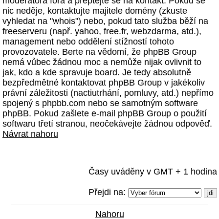
moderátora fóra a přeptejte se na kontakt. Pokud se
nic neděje, kontaktujte majitele domény (zkuste
vyhledat na "whois") nebo, pokud tato služba běží na
freeserveru (např. yahoo, free.fr, webzdarma, atd.),
management nebo oddělení stížností tohoto
provozovatele. Berte na vědomí, že phpBB Group
nemá vůbec žádnou moc a nemůže nijak ovlivnit to
jak, kdo a kde spravuje board. Je tedy absolutně
bezpředmětné kontaktovat phpBB Group v jakékoliv
právní záležitosti (nactiutrhání, pomluvy, atd.) nepřímo
spojený s phpbb.com nebo se samotným software
phpBB. Pokud zašlete e-mail phpBB Group o použití
softwaru třetí stranou, neočekávejte žádnou odpověď.
Návrat nahoru
Časy uváděny v GMT + 1 hodina
Přejdi na:
Nahoru