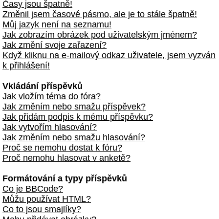
Časy jsou špatně!
Změnil jsem časové pásmo, ale je to stále špatně!
Můj jazyk není na seznamu!
Jak zobrazím obrázek pod uživatelským jménem?
Jak změní svoje zařazení?
Když kliknu na e-mailový odkaz uživatele, jsem vyzván
k přihlášení!
Vkládání příspěvků
Jak vložím téma do fóra?
Jak změním nebo smažu příspěvek?
Jak přidám podpis k mému příspěvku?
Jak vytvořím hlasování?
Jak změním nebo smažu hlasování?
Proč se nemohu dostat k fóru?
Proč nemohu hlasovat v anketě?
Formátování a typy příspěvků
Co je BBCode?
Můžu používat HTML?
Co to jsou smajlíky?