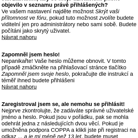
objevilo v seznamu právě přihlášených?
Ve vašem nastavení najděte možnost
Skrýt vaši
přítomnost ve fóru
, pokud tuto možnost
zvolíte
budete
viditelní jen pro administrátory nebo sami sobě. Budete
počítáni jako skrytý uživatel.
Návrat nahoru
Zapomněl jsem heslo!
Nepanikařte! Vaše heslo můžeme obnovit. V tomto
případě zmáčkněte na přihlašovací stránce tlačítko
Zapomněl jsem svoje heslo
, pokračujte dle instrukcí a
téměř ihned budete přihlášeni
Návrat nahoru
Zaregistroval jsem se, ale nemohu se přihlásit!
Nejprve zkontrolujte, že zadáváte správné uživatelské
jméno a heslo. Pokud jsou v pořádku, pak se mohla
odehrát jedna z následujících dvou věcí. Pokud je
umožněna podpora COPPA a klikli jste při registraci na
odkaz
... a je mi méně než 13 let
, budete muset