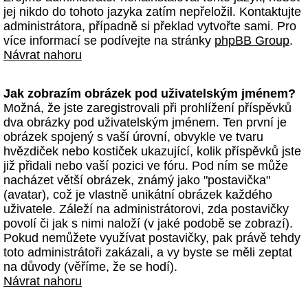
jej nikdo do tohoto jazyka zatím nepřeložil. Kontaktujte
administrátora, případně si překlad vytvořte sami. Pro
více informací se podívejte na stránky
phpBB Group
.
Návrat nahoru
Jak zobrazím obrázek pod uživatelským jménem?
Možná, že jste zaregistrovali při prohlížení příspěvků
dva obrázky pod uživatelským jménem. Ten první je
obrázek spojený s vaší úrovní, obvykle ve tvaru
hvězdiček nebo kostiček ukazující, kolik příspěvků jste
již přidali nebo vaší pozici ve fóru. Pod ním se může
nacházet větší obrázek, známý jako "postavička"
(avatar), což je vlastně unikátní obrázek každého
uživatele. Záleží na administrátorovi, zda postavičky
povolí či jak s nimi naloží (v jaké podobě se zobrazí).
Pokud nemůžete využívat postavičky, pak právě tehdy
toto administrátoři zakázali, a vy byste se měli zeptat
na důvody (věříme, že se hodí).
Návrat nahoru