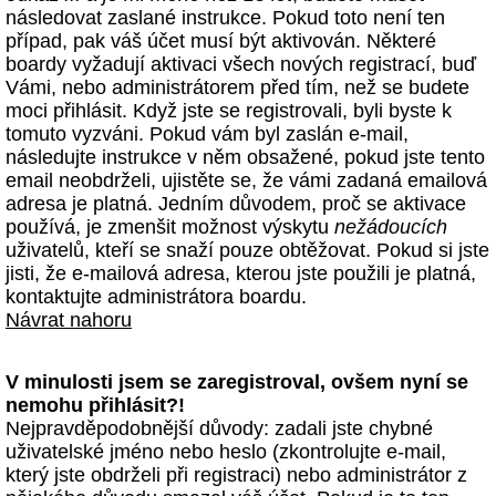
následovat zaslané instrukce. Pokud toto není ten
případ, pak váš účet musí být aktivován. Některé
boardy vyžadují aktivaci všech nových registrací, buď
Vámi, nebo administrátorem před tím, než se budete
moci přihlásit. Když jste se registrovali, byli byste k
tomuto vyzváni. Pokud vám byl zaslán e-mail,
následujte instrukce v něm obsažené, pokud jste tento
email neobdrželi, ujistěte se, že vámi zadaná emailová
adresa je platná. Jedním důvodem, proč se aktivace
používá, je zmenšit možnost výskytu
nežádoucích
uživatelů, kteří se snaží pouze obtěžovat. Pokud si jste
jisti, že e-mailová adresa, kterou jste použili je platná,
kontaktujte administrátora boardu.
Návrat nahoru
V minulosti jsem se zaregistroval, ovšem nyní se
nemohu přihlásit?!
Nejpravděpodobnější důvody: zadali jste chybné
uživatelské jméno nebo heslo (zkontrolujte e-mail,
který jste obdrželi při registraci) nebo administrátor z