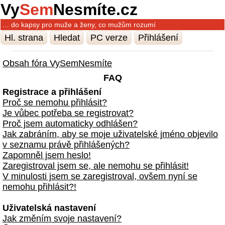
Vy
Sem
Nesmíte.cz
… do kapsy pro muže a ženy, co mužům rozumí
Hl. strana
Hledat
PC verze
Přihlášení
Obsah fóra VySemNesmíte
FAQ
Registrace a přihlášení
Proč se nemohu přihlásit?
Je vůbec potřeba se registrovat?
Proč jsem automaticky odhlášen?
Jak zabráním, aby se moje uživatelské jméno objevilo
v seznamu právě přihlášených?
Zapomněl jsem heslo!
Zaregistroval jsem se, ale nemohu se přihlásit!
V minulosti jsem se zaregistroval, ovšem nyní se
nemohu přihlásit?!
Uživatelská nastavení
Jak změním svoje nastavení?