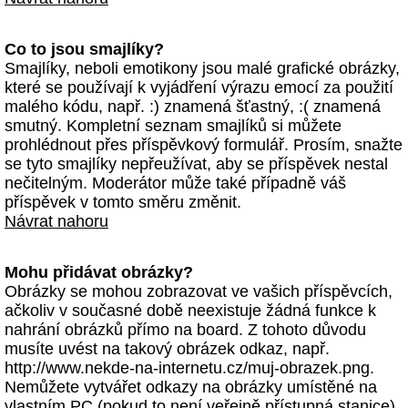
Co to jsou smajlíky?
Smajlíky, neboli emotikony jsou malé grafické obrázky,
které se používají k vyjádření výrazu emocí za použití
malého kódu, např. :) znamená šťastný, :( znamená
smutný. Kompletní seznam smajlíků si můžete
prohlédnout přes příspěvkový formulář. Prosím, snažte
se tyto smajlíky nepřeužívat, aby se příspěvek nestal
nečitelným. Moderátor může také případně váš
příspěvek v tomto směru změnit.
Návrat nahoru
Mohu přidávat obrázky?
Obrázky se mohou zobrazovat ve vašich příspěvcích,
ačkoliv v současné době neexistuje žádná funkce k
nahrání obrázků přímo na board. Z tohoto důvodu
musíte uvést na takový obrázek odkaz, např.
http://www.nekde-na-internetu.cz/muj-obrazek.png.
Nemůžete vytvářet odkazy na obrázky umístěné na
vlastním PC (pokud to není veřejně přístupná stanice)