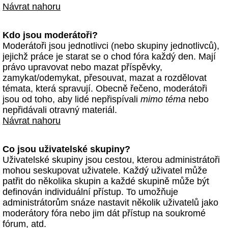
Návrat nahoru
Kdo jsou moderátoři?
Moderátoři jsou jednotlivci (nebo skupiny jednotlivců),
jejichž práce je starat se o chod fóra každý den. Mají
právo upravovat nebo mazat příspěvky,
zamykat/odemykat, přesouvat, mazat a rozdělovat
témata, která spravují. Obecně řečeno, moderátoři
jsou od toho, aby lidé nepřispívali
mimo téma
nebo
nepřidávali otravný materiál.
Návrat nahoru
Co jsou uživatelské skupiny?
Uživatelské skupiny jsou cestou, kterou administrátoři
mohou seskupovat uživatele. Každý uživatel může
patřit do několika skupin a každé skupině může být
definován individuální přístup. To umožňuje
administrátorům snáze nastavit několik uživatelů jako
moderátory fóra nebo jim dát přístup na soukromé
fórum, atd.