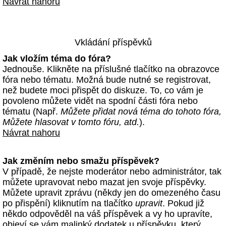
Návrat nahoru
Vkládání příspěvků
Jak vložím téma do fóra?
Jednouše. Klikněte na příslušné tlačítko na obrazovce
fóra nebo tématu. Možná bude nutné se registrovat,
než budete moci přispět do diskuze. To, co vám je
povoleno můžete vidět na spodní části fóra nebo
tématu (Např.
Můžete přidat nová téma do tohoto fóra,
Můžete hlasovat v tomto fóru, atd.
).
Návrat nahoru
Jak změním nebo smažu příspěvek?
V případě, že nejste moderátor nebo administrátor, tak
můžete upravovat nebo mazat jen svoje příspěvky.
Můžete upravit zprávu (někdy jen do omezeného času
po přispění) kliknutím na tlačítko
upravit
. Pokud již
někdo odpověděl na váš příspěvek a vy ho upravíte,
objeví se vám malinký dodatek u příspěvku, který