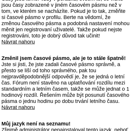
jsou časy zobrazené v jiném časovém pásmu než v
tom, ve kterém se nacházíte. Pokud je to tak, změňte
si časové pásmo v profilu. Berte na vědomí, že
změnou časového pásma a podobná nastavení mohou
měnit jen registrovaní uživatelé. Takže pokud nejste
registrováni, toto je dobrý důvod tak učinit!
Návrat nahoru
Změnil jsem časové pásmo, ale je to stále špatně!
Jste si jisti, že jste zadali časové pásmo správně, a
přesto se liší od toho správného, pak tou
nejpravděpodobnější odpovědí je, že se jedná o letní
čas. Fórum není stavěno na uplatňování rozdílu mezi
standardním a letním časem, takže se může jednat o 1
hodinový rozdíl. Řešením může být posunutí časového
pásma o jednu hodinu po dobu trvání letního času.
Návrat nahoru
Můj jazyk není na seznamu!
Zřejmě administrátor nenainstaloval tento jazyk, neboť