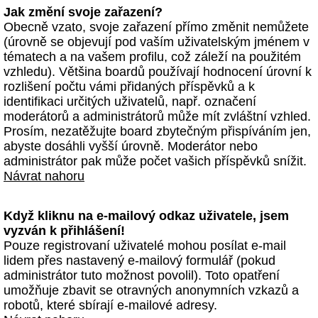
Jak změní svoje zařazení?
Obecně vzato, svoje zařazení přímo změnit nemůžete
(úrovně se objevují pod vaším uživatelským jménem v
tématech a na vašem profilu, což záleží na použitém
vzhledu). Většina boardů používají hodnocení úrovní k
rozlišení počtu vámi přidaných příspěvků a k
identifikaci určitých uživatelů, např. označení
moderátorů a administrátorů může mít zvláštní vzhled.
Prosím, nezatěžujte board zbytečným přispíváním jen,
abyste dosáhli vyšší úrovně. Moderátor nebo
administrátor pak může počet vašich příspěvků snížit.
Návrat nahoru
Když kliknu na e-mailový odkaz uživatele, jsem
vyzván k přihlášení!
Pouze registrovaní uživatelé mohou posílat e-mail
lidem přes nastavený e-mailový formulář (pokud
administrátor tuto možnost povolil). Toto opatření
umožňuje zbavit se otravných anonymních vzkazů a
robotů, které sbírají e-mailové adresy.