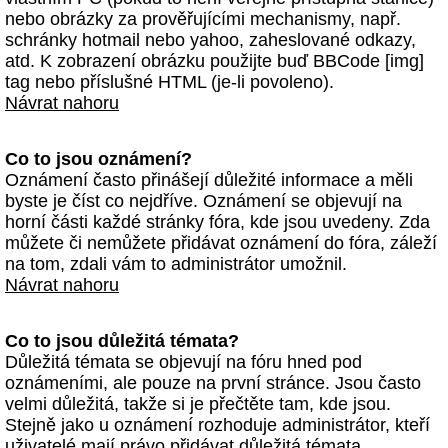
nebo obrázky za prověřujícími mechanismy, např.
schránky hotmail nebo yahoo, zaheslované odkazy,
atd. K zobrazení obrázku použijte buď BBCode [img]
tag nebo příslušné HTML (je-li povoleno).
Návrat nahoru
Co to jsou oznámení?
Oznámení často přinášejí důležité informace a měli
byste je číst co nejdříve. Oznámení se objevují na
horní části každé stránky fóra, kde jsou uvedeny. Zda
můžete či nemůžete přidávat oznámení do fóra, záleží
na tom, zdali vám to administrátor umožnil.
Návrat nahoru
Co to jsou důležitá témata?
Důležitá témata se objevují na fóru hned pod
oznámeními, ale pouze na první stránce. Jsou často
velmi důležitá, takže si je přečtěte tam, kde jsou.
Stejně jako u oznámení rozhoduje administrátor, kteří
uživatelé mají právo přidávat důležitá témata.