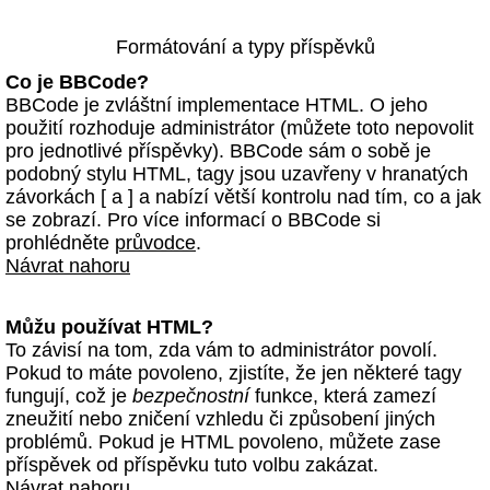
Formátování a typy příspěvků
Co je BBCode?
BBCode je zvláštní implementace HTML. O jeho
použití rozhoduje administrátor (můžete toto nepovolit
pro jednotlivé příspěvky). BBCode sám o sobě je
podobný stylu HTML, tagy jsou uzavřeny v hranatých
závorkách [ a ] a nabízí větší kontrolu nad tím, co a jak
se zobrazí. Pro více informací o BBCode si
prohlédněte
průvodce
.
Návrat nahoru
Můžu používat HTML?
To závisí na tom, zda vám to administrátor povolí.
Pokud to máte povoleno, zjistíte, že jen některé tagy
fungují, což je
bezpečnostní
funkce, která zamezí
zneužití nebo zničení vzhledu či způsobení jiných
problémů. Pokud je HTML povoleno, můžete zase
příspěvek od příspěvku tuto volbu zakázat.
Návrat nahoru