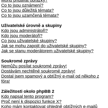
Mohu přidávat obrázky?
Co to jsou oznámení?
Co to jsou důležitá témata?
Co to jsou uzamčená témata?
Uživatelské úrovně a skupiny
Kdo jsou administrátoři?
Kdo jsou moderátoři?
Co jsou uživatelské skupiny?
Jak se mohu zapojit do uživatelské skupiny?
Jak se stanu moderátorem uživatelské skupiny?
Soukromé zprávy
Nemůžu posílat soukromé zprávy!
Dostávám nechtěné soukromé zprávy!
Dostal jsem spamový a obtížný e-mail od někoho z
fóra!
Záležitosti okolo phpBB 2
Kdo napsal tento program?
Proč není k dispozici funkce X?
Koho mám kontaktovat ohledně obtížných e-mailů