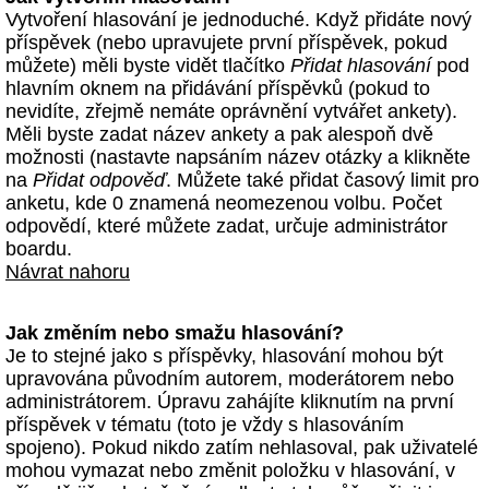
Vytvoření hlasování je jednoduché. Když přidáte nový
příspěvek (nebo upravujete první příspěvek, pokud
můžete) měli byste vidět tlačítko
Přidat hlasování
pod
hlavním oknem na přidávání příspěvků (pokud to
nevidíte, zřejmě nemáte oprávnění vytvářet ankety).
Měli byste zadat název ankety a pak alespoň dvě
možnosti (nastavte napsáním název otázky a klikněte
na
Přidat odpověď
. Můžete také přidat časový limit pro
anketu, kde 0 znamená neomezenou volbu. Počet
odpovědí, které můžete zadat, určuje administrátor
boardu.
Návrat nahoru
Jak změním nebo smažu hlasování?
Je to stejné jako s příspěvky, hlasování mohou být
upravována původním autorem, moderátorem nebo
administrátorem. Úpravu zahájíte kliknutím na první
příspěvek v tématu (toto je vždy s hlasováním
spojeno). Pokud nikdo zatím nehlasoval, pak uživatelé
mohou vymazat nebo změnit položku v hlasování, v