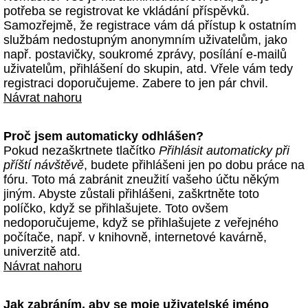
potřeba se registrovat ke vkládání příspěvků.
Samozřejmě, že registrace vám dá přístup k ostatním
službám nedostupným anonymním uživatelům, jako
např. postavičky, soukromé zprávy, posílání e-mailů
uživatelům, přihlášení do skupin, atd. Vřele vám tedy
registraci doporučujeme. Zabere to jen pár chvil.
Návrat nahoru
Proč jsem automaticky odhlášen?
Pokud nezaškrtnete tlačítko
Přihlásit automaticky při
příští návštěvě
, budete přihlášeni jen po dobu práce na
fóru. Toto má zabránit zneužití vašeho účtu někým
jiným. Abyste zůstali přihlášeni, zaškrtněte toto
políčko, když se přihlašujete. Toto ovšem
nedoporučujeme, když se přihlašujete z veřejného
počítače, např. v knihovně, internetové kavárně,
univerzitě atd.
Návrat nahoru
Jak zabráním, aby se moje uživatelské jméno