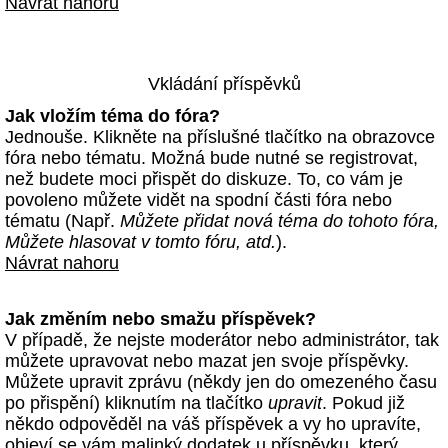
Návrat nahoru
Vkládání příspěvků
Jak vložím téma do fóra?
Jednouše. Klikněte na příslušné tlačítko na obrazovce
fóra nebo tématu. Možná bude nutné se registrovat,
než budete moci přispět do diskuze. To, co vám je
povoleno můžete vidět na spodní části fóra nebo
tématu (Např.
Můžete přidat nová téma do tohoto fóra,
Můžete hlasovat v tomto fóru, atd.
).
Návrat nahoru
Jak změním nebo smažu příspěvek?
V případě, že nejste moderátor nebo administrátor, tak
můžete upravovat nebo mazat jen svoje příspěvky.
Můžete upravit zprávu (někdy jen do omezeného času
po přispění) kliknutím na tlačítko
upravit
. Pokud již
někdo odpověděl na váš příspěvek a vy ho upravíte,
objeví se vám malinký dodatek u příspěvku, který