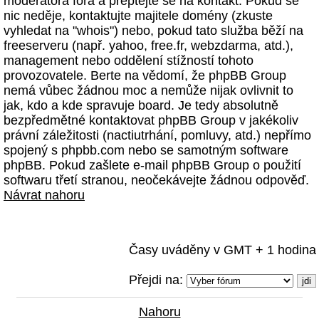
moderátora fóra a přeptejte se na kontakt. Pokud se
nic neděje, kontaktujte majitele domény (zkuste
vyhledat na "whois") nebo, pokud tato služba běží na
freeserveru (např. yahoo, free.fr, webzdarma, atd.),
management nebo oddělení stížností tohoto
provozovatele. Berte na vědomí, že phpBB Group
nemá vůbec žádnou moc a nemůže nijak ovlivnit to
jak, kdo a kde spravuje board. Je tedy absolutně
bezpředmětné kontaktovat phpBB Group v jakékoliv
právní záležitosti (nactiutrhání, pomluvy, atd.) nepřímo
spojený s phpbb.com nebo se samotným software
phpBB. Pokud zašlete e-mail phpBB Group o použití
softwaru třetí stranou, neočekávejte žádnou odpověď.
Návrat nahoru
Časy uváděny v GMT + 1 hodina
Přejdi na:
Nahoru