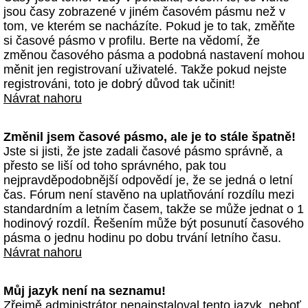
jsou časy zobrazené v jiném časovém pásmu než v
tom, ve kterém se nacházíte. Pokud je to tak, změňte
si časové pásmo v profilu. Berte na vědomí, že
změnou časového pásma a podobná nastavení mohou
měnit jen registrovaní uživatelé. Takže pokud nejste
registrováni, toto je dobrý důvod tak učinit!
Návrat nahoru
Změnil jsem časové pásmo, ale je to stále špatně!
Jste si jisti, že jste zadali časové pásmo správně, a
přesto se liší od toho správného, pak tou
nejpravděpodobnější odpovědí je, že se jedná o letní
čas. Fórum není stavěno na uplatňování rozdílu mezi
standardním a letním časem, takže se může jednat o 1
hodinový rozdíl. Řešením může být posunutí časového
pásma o jednu hodinu po dobu trvání letního času.
Návrat nahoru
Můj jazyk není na seznamu!
Zřejmě administrátor nenainstaloval tento jazyk, neboť