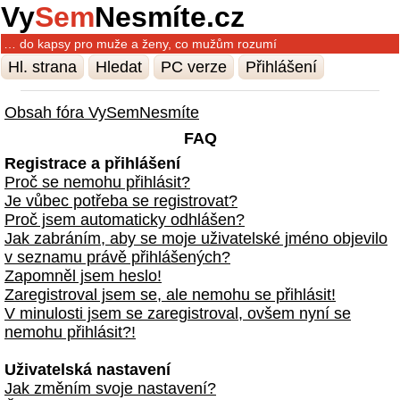
Vy
Sem
Nesmíte.cz
… do kapsy pro muže a ženy, co mužům rozumí
Hl. strana
Hledat
PC verze
Přihlášení
Obsah fóra VySemNesmíte
FAQ
Registrace a přihlášení
Proč se nemohu přihlásit?
Je vůbec potřeba se registrovat?
Proč jsem automaticky odhlášen?
Jak zabráním, aby se moje uživatelské jméno objevilo
v seznamu právě přihlášených?
Zapomněl jsem heslo!
Zaregistroval jsem se, ale nemohu se přihlásit!
V minulosti jsem se zaregistroval, ovšem nyní se
nemohu přihlásit?!
Uživatelská nastavení
Jak změním svoje nastavení?