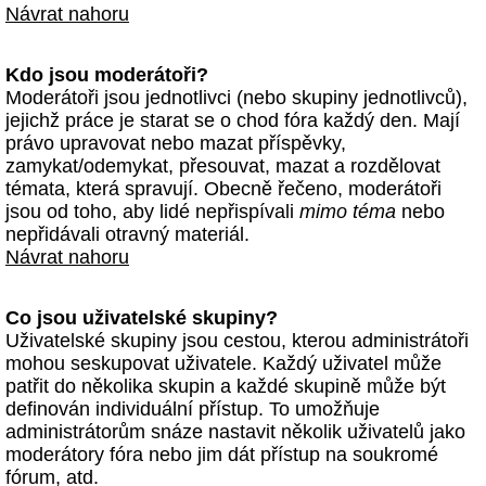
Návrat nahoru
Kdo jsou moderátoři?
Moderátoři jsou jednotlivci (nebo skupiny jednotlivců),
jejichž práce je starat se o chod fóra každý den. Mají
právo upravovat nebo mazat příspěvky,
zamykat/odemykat, přesouvat, mazat a rozdělovat
témata, která spravují. Obecně řečeno, moderátoři
jsou od toho, aby lidé nepřispívali
mimo téma
nebo
nepřidávali otravný materiál.
Návrat nahoru
Co jsou uživatelské skupiny?
Uživatelské skupiny jsou cestou, kterou administrátoři
mohou seskupovat uživatele. Každý uživatel může
patřit do několika skupin a každé skupině může být
definován individuální přístup. To umožňuje
administrátorům snáze nastavit několik uživatelů jako
moderátory fóra nebo jim dát přístup na soukromé
fórum, atd.