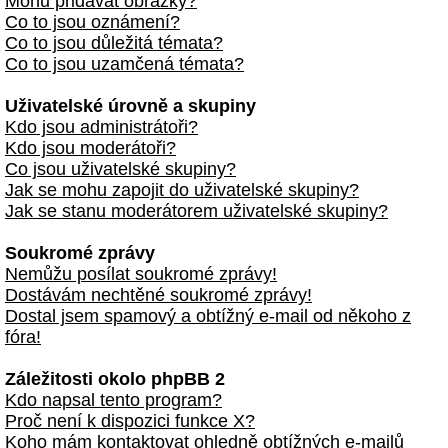
Mohu přidávat obrázky?
Co to jsou oznámení?
Co to jsou důležitá témata?
Co to jsou uzamčená témata?
Uživatelské úrovně a skupiny
Kdo jsou administrátoři?
Kdo jsou moderátoři?
Co jsou uživatelské skupiny?
Jak se mohu zapojit do uživatelské skupiny?
Jak se stanu moderátorem uživatelské skupiny?
Soukromé zprávy
Nemůžu posílat soukromé zprávy!
Dostávám nechtěné soukromé zprávy!
Dostal jsem spamový a obtížný e-mail od někoho z
fóra!
Záležitosti okolo phpBB 2
Kdo napsal tento program?
Proč není k dispozici funkce X?
Koho mám kontaktovat ohledně obtížných e-mailů