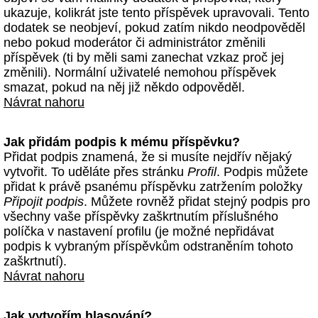
ukazuje, kolikrát jste tento příspěvek upravovali. Tento
dodatek se neobjeví, pokud zatím nikdo neodpověděl
nebo pokud moderátor či administrátor změnili
příspěvek (ti by měli sami zanechat vzkaz proč jej
změnili). Normální uživatelé nemohou příspěvek
smazat, pokud na něj již někdo odpověděl.
Návrat nahoru
Jak přidám podpis k mému příspěvku?
Přidat podpis znamená, že si musíte nejdřív nějaký
vytvořit. To uděláte přes stránku
Profil
. Podpis můžete
přidat k právě psanému příspěvku zatržením položky
Připojit podpis
. Můžete rovněž přidat stejný podpis pro
všechny vaše příspěvky zaškrtnutím příslušného
políčka v nastavení profilu (je možné nepřidávat
podpis k vybraným příspěvkům odstraněním tohoto
zaškrtnutí).
Návrat nahoru
Jak vytvořím hlasování?