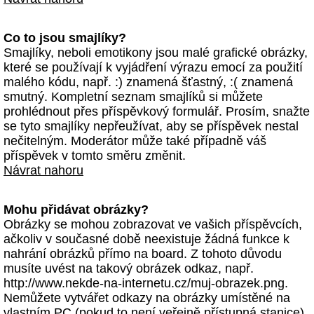
Co to jsou smajlíky?
Smajlíky, neboli emotikony jsou malé grafické obrázky,
které se používají k vyjádření výrazu emocí za použití
malého kódu, např. :) znamená šťastný, :( znamená
smutný. Kompletní seznam smajlíků si můžete
prohlédnout přes příspěvkový formulář. Prosím, snažte
se tyto smajlíky nepřeužívat, aby se příspěvek nestal
nečitelným. Moderátor může také případně váš
příspěvek v tomto směru změnit.
Návrat nahoru
Mohu přidávat obrázky?
Obrázky se mohou zobrazovat ve vašich příspěvcích,
ačkoliv v současné době neexistuje žádná funkce k
nahrání obrázků přímo na board. Z tohoto důvodu
musíte uvést na takový obrázek odkaz, např.
http://www.nekde-na-internetu.cz/muj-obrazek.png.
Nemůžete vytvářet odkazy na obrázky umístěné na
vlastním PC (pokud to není veřejně přístupná stanice)