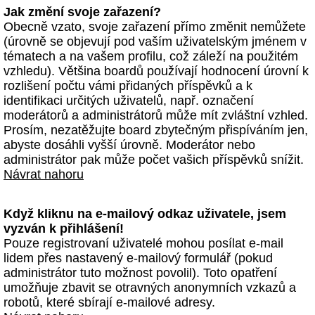
Jak změní svoje zařazení?
Obecně vzato, svoje zařazení přímo změnit nemůžete
(úrovně se objevují pod vaším uživatelským jménem v
tématech a na vašem profilu, což záleží na použitém
vzhledu). Většina boardů používají hodnocení úrovní k
rozlišení počtu vámi přidaných příspěvků a k
identifikaci určitých uživatelů, např. označení
moderátorů a administrátorů může mít zvláštní vzhled.
Prosím, nezatěžujte board zbytečným přispíváním jen,
abyste dosáhli vyšší úrovně. Moderátor nebo
administrátor pak může počet vašich příspěvků snížit.
Návrat nahoru
Když kliknu na e-mailový odkaz uživatele, jsem
vyzván k přihlášení!
Pouze registrovaní uživatelé mohou posílat e-mail
lidem přes nastavený e-mailový formulář (pokud
administrátor tuto možnost povolil). Toto opatření
umožňuje zbavit se otravných anonymních vzkazů a
robotů, které sbírají e-mailové adresy.