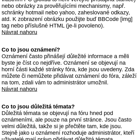
nebo obrázky za prověřujícími mechanismy, např.
schránky hotmail nebo yahoo, zaheslované odkazy,
atd. K zobrazení obrázku použijte buď BBCode [img]
tag nebo příslušné HTML (je-li povoleno).
Návrat nahoru
Co to jsou oznámení?
Oznámení často přinášejí důležité informace a měli
byste je číst co nejdříve. Oznámení se objevují na
horní části každé stránky fóra, kde jsou uvedeny. Zda
můžete či nemůžete přidávat oznámení do fóra, záleží
na tom, zdali vám to administrátor umožnil.
Návrat nahoru
Co to jsou důležitá témata?
Důležitá témata se objevují na fóru hned pod
oznámeními, ale pouze na první stránce. Jsou často
velmi důležitá, takže si je přečtěte tam, kde jsou.
Stejně jako u oznámení rozhoduje administrátor, kteří
uživatelé mají právo přidávat důležitá témata.