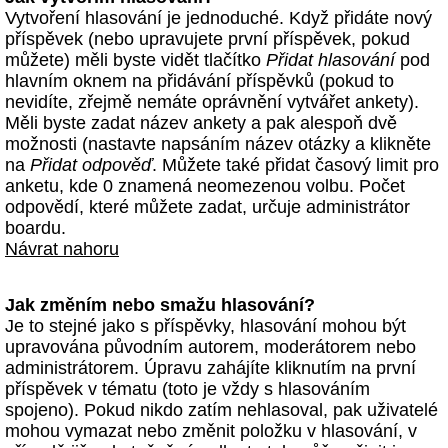
Vytvoření hlasování je jednoduché. Když přidáte nový
příspěvek (nebo upravujete první příspěvek, pokud
můžete) měli byste vidět tlačítko
Přidat hlasování
pod
hlavním oknem na přidávání příspěvků (pokud to
nevidíte, zřejmě nemáte oprávnění vytvářet ankety).
Měli byste zadat název ankety a pak alespoň dvě
možnosti (nastavte napsáním název otázky a klikněte
na
Přidat odpověď
. Můžete také přidat časový limit pro
anketu, kde 0 znamená neomezenou volbu. Počet
odpovědí, které můžete zadat, určuje administrátor
boardu.
Návrat nahoru
Jak změním nebo smažu hlasování?
Je to stejné jako s příspěvky, hlasování mohou být
upravována původním autorem, moderátorem nebo
administrátorem. Úpravu zahájíte kliknutím na první
příspěvek v tématu (toto je vždy s hlasováním
spojeno). Pokud nikdo zatím nehlasoval, pak uživatelé
mohou vymazat nebo změnit položku v hlasování, v