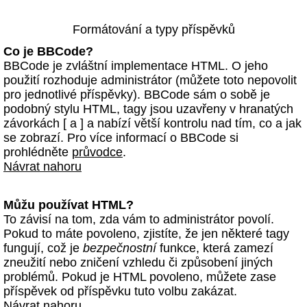
Formátování a typy příspěvků
Co je BBCode?
BBCode je zvláštní implementace HTML. O jeho
použití rozhoduje administrátor (můžete toto nepovolit
pro jednotlivé příspěvky). BBCode sám o sobě je
podobný stylu HTML, tagy jsou uzavřeny v hranatých
závorkách [ a ] a nabízí větší kontrolu nad tím, co a jak
se zobrazí. Pro více informací o BBCode si
prohlédněte
průvodce
.
Návrat nahoru
Můžu používat HTML?
To závisí na tom, zda vám to administrátor povolí.
Pokud to máte povoleno, zjistíte, že jen některé tagy
fungují, což je
bezpečnostní
funkce, která zamezí
zneužití nebo zničení vzhledu či způsobení jiných
problémů. Pokud je HTML povoleno, můžete zase
příspěvek od příspěvku tuto volbu zakázat.
Návrat nahoru