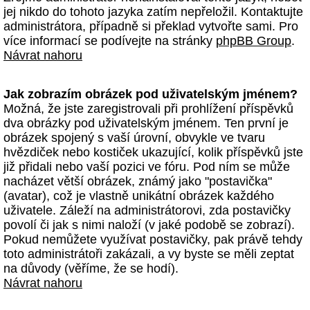
jej nikdo do tohoto jazyka zatím nepřeložil. Kontaktujte
administrátora, případně si překlad vytvořte sami. Pro
více informací se podívejte na stránky
phpBB Group
.
Návrat nahoru
Jak zobrazím obrázek pod uživatelským jménem?
Možná, že jste zaregistrovali při prohlížení příspěvků
dva obrázky pod uživatelským jménem. Ten první je
obrázek spojený s vaší úrovní, obvykle ve tvaru
hvězdiček nebo kostiček ukazující, kolik příspěvků jste
již přidali nebo vaší pozici ve fóru. Pod ním se může
nacházet větší obrázek, známý jako "postavička"
(avatar), což je vlastně unikátní obrázek každého
uživatele. Záleží na administrátorovi, zda postavičky
povolí či jak s nimi naloží (v jaké podobě se zobrazí).
Pokud nemůžete využívat postavičky, pak právě tehdy
toto administrátoři zakázali, a vy byste se měli zeptat
na důvody (věříme, že se hodí).
Návrat nahoru