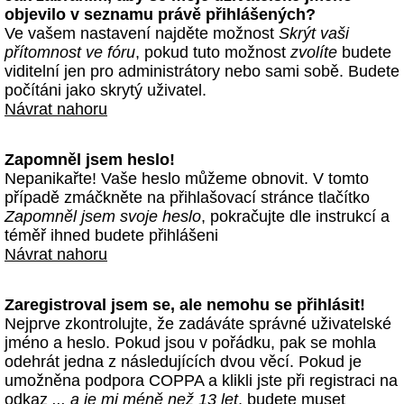
objevilo v seznamu právě přihlášených?
Ve vašem nastavení najděte možnost
Skrýt vaši
přítomnost ve fóru
, pokud tuto možnost
zvolíte
budete
viditelní jen pro administrátory nebo sami sobě. Budete
počítáni jako skrytý uživatel.
Návrat nahoru
Zapomněl jsem heslo!
Nepanikařte! Vaše heslo můžeme obnovit. V tomto
případě zmáčkněte na přihlašovací stránce tlačítko
Zapomněl jsem svoje heslo
, pokračujte dle instrukcí a
téměř ihned budete přihlášeni
Návrat nahoru
Zaregistroval jsem se, ale nemohu se přihlásit!
Nejprve zkontrolujte, že zadáváte správné uživatelské
jméno a heslo. Pokud jsou v pořádku, pak se mohla
odehrát jedna z následujících dvou věcí. Pokud je
umožněna podpora COPPA a klikli jste při registraci na
odkaz
... a je mi méně než 13 let
, budete muset