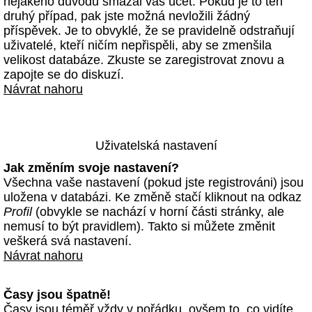
nějakého důvodu smazal váš účet. Pokud je to ten
druhý případ, pak jste možná nevložili žádný
příspěvek. Je to obvyklé, že se pravidelně odstraňují
uživatelé, kteří ničím nepřispěli, aby se zmenšila
velikost databáze. Zkuste se zaregistrovat znovu a
zapojte se do diskuzí.
Návrat nahoru
Uživatelská nastavení
Jak změním svoje nastavení?
Všechna vaše nastavení (pokud jste registrováni) jsou
uložena v databázi. Ke změně stačí kliknout na odkaz
Profil
(obvykle se nachází v horní části stránky, ale
nemusí to být pravidlem). Takto si můžete změnit
veškerá svá nastavení.
Návrat nahoru
Časy jsou špatně!
Časy jsou téměř vždy v pořádku, ovšem to, co vidíte