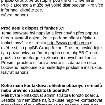
phpBB Group
. Je dostupný pod the GNU General
Public Licence a může být volně distribuován. Pro více
informací klikněte
zde
.
Návrat nahoru
Proč není k dispozici funkce X?
Tento software byl napsán a licencován přes phpBB
Group. Máte-li dojem, že je potřeba přidat nějakou
funkci, navštivte stránku
http://www.phpbb.com
a
ověřte si, co phpBB Group řekne. Prosím, nevkládejte
tyto požadavky na fórum phpbb.com, phpBB Group
používá sourceforge ke zkoušení nových možností.
Prosím, pročtěte si fóra a ověřte si, zda už se něco
takového nezkoušelo a následujte příslušné instrukce.
Návrat nahoru
Koho mám kontaktovat ohledně obtížných e-mailů
nebo právních záležitostí boardu?
Měli byste kontaktovat administrátora tohoto boardu.
Jestliže ho nemůžete najít, zkuste nejprve kontaktovat