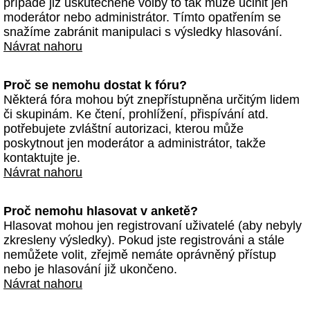
případě již uskutečněné volby to tak může učinit jen
moderátor nebo administrátor. Tímto opatřením se
snažíme zabránit manipulaci s výsledky hlasování.
Návrat nahoru
Proč se nemohu dostat k fóru?
Některá fóra mohou být znepřístupněna určitým lidem
či skupinám. Ke čtení, prohlížení, přispívání atd.
potřebujete zvláštní autorizaci, kterou může
poskytnout jen moderátor a administrátor, takže
kontaktujte je.
Návrat nahoru
Proč nemohu hlasovat v anketě?
Hlasovat mohou jen registrovaní uživatelé (aby nebyly
zkresleny výsledky). Pokud jste registrováni a stále
nemůžete volit, zřejmě nemáte oprávněný přístup
nebo je hlasování již ukončeno.
Návrat nahoru