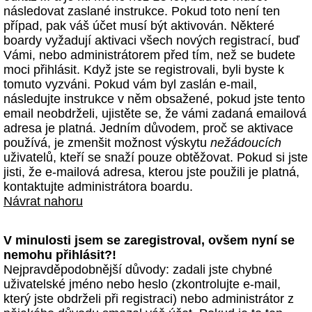
následovat zaslané instrukce. Pokud toto není ten
případ, pak váš účet musí být aktivován. Některé
boardy vyžadují aktivaci všech nových registrací, buď
Vámi, nebo administrátorem před tím, než se budete
moci přihlásit. Když jste se registrovali, byli byste k
tomuto vyzváni. Pokud vám byl zaslán e-mail,
následujte instrukce v něm obsažené, pokud jste tento
email neobdrželi, ujistěte se, že vámi zadaná emailová
adresa je platná. Jedním důvodem, proč se aktivace
používá, je zmenšit možnost výskytu
nežádoucích
uživatelů, kteří se snaží pouze obtěžovat. Pokud si jste
jisti, že e-mailová adresa, kterou jste použili je platná,
kontaktujte administrátora boardu.
Návrat nahoru
V minulosti jsem se zaregistroval, ovšem nyní se
nemohu přihlásit?!
Nejpravděpodobnější důvody: zadali jste chybné
uživatelské jméno nebo heslo (zkontrolujte e-mail,
který jste obdrželi při registraci) nebo administrátor z