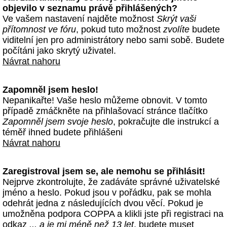
objevilo v seznamu právě přihlášených?
Ve vašem nastavení najděte možnost
Skrýt vaši
přítomnost ve fóru
, pokud tuto možnost
zvolíte
budete
viditelní jen pro administrátory nebo sami sobě. Budete
počítáni jako skrytý uživatel.
Návrat nahoru
Zapomněl jsem heslo!
Nepanikařte! Vaše heslo můžeme obnovit. V tomto
případě zmáčkněte na přihlašovací stránce tlačítko
Zapomněl jsem svoje heslo
, pokračujte dle instrukcí a
téměř ihned budete přihlášeni
Návrat nahoru
Zaregistroval jsem se, ale nemohu se přihlásit!
Nejprve zkontrolujte, že zadáváte správné uživatelské
jméno a heslo. Pokud jsou v pořádku, pak se mohla
odehrát jedna z následujících dvou věcí. Pokud je
umožněna podpora COPPA a klikli jste při registraci na
odkaz
... a je mi méně než 13 let
, budete muset