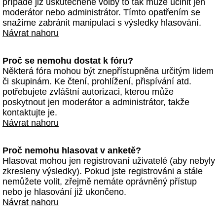
případě již uskutečněné volby to tak může učinit jen
moderátor nebo administrátor. Tímto opatřením se
snažíme zabránit manipulaci s výsledky hlasování.
Návrat nahoru
Proč se nemohu dostat k fóru?
Některá fóra mohou být znepřístupněna určitým lidem
či skupinám. Ke čtení, prohlížení, přispívání atd.
potřebujete zvláštní autorizaci, kterou může
poskytnout jen moderátor a administrátor, takže
kontaktujte je.
Návrat nahoru
Proč nemohu hlasovat v anketě?
Hlasovat mohou jen registrovaní uživatelé (aby nebyly
zkresleny výsledky). Pokud jste registrováni a stále
nemůžete volit, zřejmě nemáte oprávněný přístup
nebo je hlasování již ukončeno.
Návrat nahoru