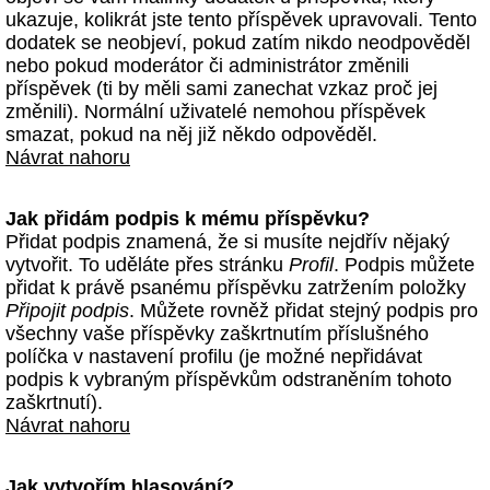
ukazuje, kolikrát jste tento příspěvek upravovali. Tento
dodatek se neobjeví, pokud zatím nikdo neodpověděl
nebo pokud moderátor či administrátor změnili
příspěvek (ti by měli sami zanechat vzkaz proč jej
změnili). Normální uživatelé nemohou příspěvek
smazat, pokud na něj již někdo odpověděl.
Návrat nahoru
Jak přidám podpis k mému příspěvku?
Přidat podpis znamená, že si musíte nejdřív nějaký
vytvořit. To uděláte přes stránku
Profil
. Podpis můžete
přidat k právě psanému příspěvku zatržením položky
Připojit podpis
. Můžete rovněž přidat stejný podpis pro
všechny vaše příspěvky zaškrtnutím příslušného
políčka v nastavení profilu (je možné nepřidávat
podpis k vybraným příspěvkům odstraněním tohoto
zaškrtnutí).
Návrat nahoru
Jak vytvořím hlasování?