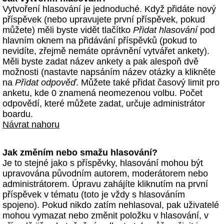
Vytvoření hlasování je jednoduché. Když přidáte nový
příspěvek (nebo upravujete první příspěvek, pokud
můžete) měli byste vidět tlačítko
Přidat hlasování
pod
hlavním oknem na přidávání příspěvků (pokud to
nevidíte, zřejmě nemáte oprávnění vytvářet ankety).
Měli byste zadat název ankety a pak alespoň dvě
možnosti (nastavte napsáním název otázky a klikněte
na
Přidat odpověď
. Můžete také přidat časový limit pro
anketu, kde 0 znamená neomezenou volbu. Počet
odpovědí, které můžete zadat, určuje administrátor
boardu.
Návrat nahoru
Jak změním nebo smažu hlasování?
Je to stejné jako s příspěvky, hlasování mohou být
upravována původním autorem, moderátorem nebo
administrátorem. Úpravu zahájíte kliknutím na první
příspěvek v tématu (toto je vždy s hlasováním
spojeno). Pokud nikdo zatím nehlasoval, pak uživatelé
mohou vymazat nebo změnit položku v hlasování, v