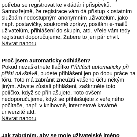
potřeba se registrovat ke vkládání příspěvků.
Samozřejmě, že registrace vám dá přístup k ostatním
službám nedostupným anonymním uživatelům, jako
např. postavičky, soukromé zprávy, posílání e-mailů
uživatelům, přihlášení do skupin, atd. Vřele vám tedy
registraci doporučujeme. Zabere to jen pár chvil.
Návrat nahoru
Proč jsem automaticky odhlášen?
Pokud nezaškrtnete tlačítko
Přihlásit automaticky při
příští návštěvě
, budete přihlášeni jen po dobu práce na
fóru. Toto má zabránit zneužití vašeho účtu někým
jiným. Abyste zůstali přihlášeni, zaškrtněte toto
políčko, když se přihlašujete. Toto ovšem
nedoporučujeme, když se přihlašujete z veřejného
počítače, např. v knihovně, internetové kavárně,
univerzitě atd.
Návrat nahoru
Jak zabráním, aby se moje uživatelské jméno