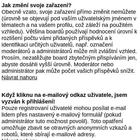
Jak změní svoje zařazení?
Obecně vzato, svoje zařazení přímo změnit nemůžete
(úrovně se objevují pod vaším uživatelským jménem v
tématech a na vašem profilu, což záleží na použitém
vzhledu). Většina boardů používají hodnocení úrovní k
rozlišení počtu vámi přidaných příspěvků a k
identifikaci určitých uživatelů, např. označení
moderátorů a administrátorů může mít zvláštní vzhled.
Prosím, nezatěžujte board zbytečným přispíváním jen,
abyste dosáhli vyšší úrovně. Moderátor nebo
administrátor pak může počet vašich příspěvků snížit.
Návrat nahoru
Když kliknu na e-mailový odkaz uživatele, jsem
vyzván k přihlášení!
Pouze registrovaní uživatelé mohou posílat e-mail
lidem přes nastavený e-mailový formulář (pokud
administrátor tuto možnost povolil). Toto opatření
umožňuje zbavit se otravných anonymních vzkazů a
robotů, které sbírají e-mailové adresy.