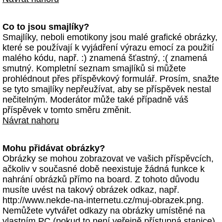
Co to jsou smajlíky?
Smajlíky, neboli emotikony jsou malé grafické obrázky,
které se používají k vyjádření výrazu emocí za použití
malého kódu, např. :) znamená šťastný, :( znamená
smutný. Kompletní seznam smajlíků si můžete
prohlédnout přes příspěvkový formulář. Prosím, snažte
se tyto smajlíky nepřeužívat, aby se příspěvek nestal
nečitelným. Moderátor může také případně váš
příspěvek v tomto směru změnit.
Návrat nahoru
Mohu přidávat obrázky?
Obrázky se mohou zobrazovat ve vašich příspěvcích,
ačkoliv v současné době neexistuje žádná funkce k
nahrání obrázků přímo na board. Z tohoto důvodu
musíte uvést na takový obrázek odkaz, např.
http://www.nekde-na-internetu.cz/muj-obrazek.png.
Nemůžete vytvářet odkazy na obrázky umístěné na
vlastním PC (pokud to není veřejně přístupná stanice)