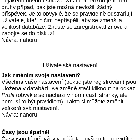
nějakého důvodu smazal váš účet. Pokud je to ten
druhý případ, pak jste možná nevložili žádný
příspěvek. Je to obvyklé, že se pravidelně odstraňují
uživatelé, kteří ničím nepřispěli, aby se zmenšila
velikost databáze. Zkuste se zaregistrovat znovu a
zapojte se do diskuzí.
Návrat nahoru
Uživatelská nastavení
Jak změním svoje nastavení?
Všechna vaše nastavení (pokud jste registrováni) jsou
uložena v databázi. Ke změně stačí kliknout na odkaz
Profil
(obvykle se nachází v horní části stránky, ale
nemusí to být pravidlem). Takto si můžete změnit
veškerá svá nastavení.
Návrat nahoru
Časy jsou špatně!
Časy jsou téměř vždy v pořádku, ovšem to, co vidíte