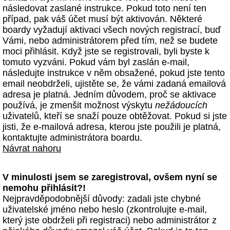
následovat zaslané instrukce. Pokud toto není ten
případ, pak váš účet musí být aktivován. Některé
boardy vyžadují aktivaci všech nových registrací, buď
Vámi, nebo administrátorem před tím, než se budete
moci přihlásit. Když jste se registrovali, byli byste k
tomuto vyzváni. Pokud vám byl zaslán e-mail,
následujte instrukce v něm obsažené, pokud jste tento
email neobdrželi, ujistěte se, že vámi zadaná emailová
adresa je platná. Jedním důvodem, proč se aktivace
používá, je zmenšit možnost výskytu
nežádoucích
uživatelů, kteří se snaží pouze obtěžovat. Pokud si jste
jisti, že e-mailová adresa, kterou jste použili je platná,
kontaktujte administrátora boardu.
Návrat nahoru
V minulosti jsem se zaregistroval, ovšem nyní se
nemohu přihlásit?!
Nejpravděpodobnější důvody: zadali jste chybné
uživatelské jméno nebo heslo (zkontrolujte e-mail,
který jste obdrželi při registraci) nebo administrátor z