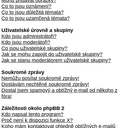
Mohu přidávat obrázky?
Co to jsou oznámení?
Co to jsou důležitá témata?
Co to jsou uzamčená témata?
Uživatelské úrovně a skupiny
Kdo jsou administrátoři?
Kdo jsou moderátoři?
Co jsou uživatelské skupiny?
Jak se mohu zapojit do uživatelské skupiny?
Jak se stanu moderátorem uživatelské skupiny?
Soukromé zprávy
Nemůžu posílat soukromé zprávy!
Dostávám nechtěné soukromé zprávy!
Dostal jsem spamový a obtížný e-mail od někoho z
fóra!
Záležitosti okolo phpBB 2
Kdo napsal tento program?
Proč není k dispozici funkce X?
Koho mám kontaktovat ohledně obtížných e-mailů