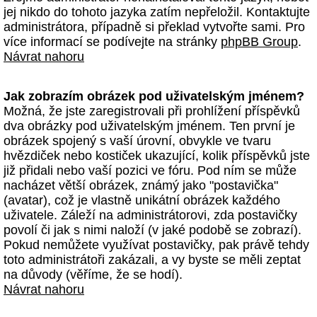
jej nikdo do tohoto jazyka zatím nepřeložil. Kontaktujte
administrátora, případně si překlad vytvořte sami. Pro
více informací se podívejte na stránky
phpBB Group
.
Návrat nahoru
Jak zobrazím obrázek pod uživatelským jménem?
Možná, že jste zaregistrovali při prohlížení příspěvků
dva obrázky pod uživatelským jménem. Ten první je
obrázek spojený s vaší úrovní, obvykle ve tvaru
hvězdiček nebo kostiček ukazující, kolik příspěvků jste
již přidali nebo vaší pozici ve fóru. Pod ním se může
nacházet větší obrázek, známý jako "postavička"
(avatar), což je vlastně unikátní obrázek každého
uživatele. Záleží na administrátorovi, zda postavičky
povolí či jak s nimi naloží (v jaké podobě se zobrazí).
Pokud nemůžete využívat postavičky, pak právě tehdy
toto administrátoři zakázali, a vy byste se měli zeptat
na důvody (věříme, že se hodí).
Návrat nahoru