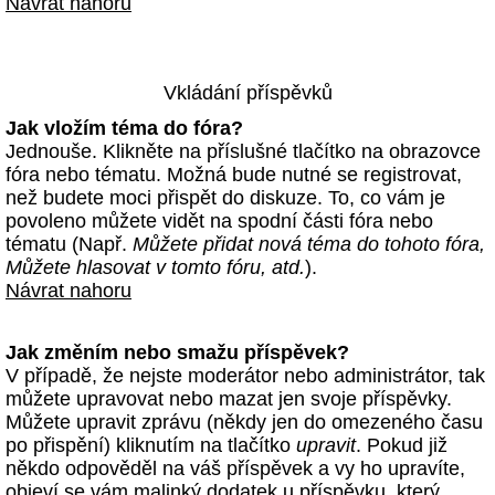
Návrat nahoru
Vkládání příspěvků
Jak vložím téma do fóra?
Jednouše. Klikněte na příslušné tlačítko na obrazovce
fóra nebo tématu. Možná bude nutné se registrovat,
než budete moci přispět do diskuze. To, co vám je
povoleno můžete vidět na spodní části fóra nebo
tématu (Např.
Můžete přidat nová téma do tohoto fóra,
Můžete hlasovat v tomto fóru, atd.
).
Návrat nahoru
Jak změním nebo smažu příspěvek?
V případě, že nejste moderátor nebo administrátor, tak
můžete upravovat nebo mazat jen svoje příspěvky.
Můžete upravit zprávu (někdy jen do omezeného času
po přispění) kliknutím na tlačítko
upravit
. Pokud již
někdo odpověděl na váš příspěvek a vy ho upravíte,
objeví se vám malinký dodatek u příspěvku, který