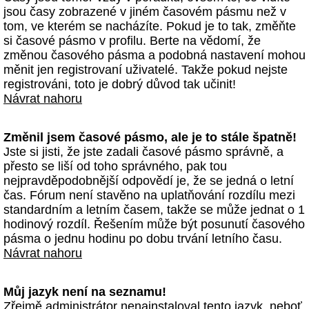
jsou časy zobrazené v jiném časovém pásmu než v
tom, ve kterém se nacházíte. Pokud je to tak, změňte
si časové pásmo v profilu. Berte na vědomí, že
změnou časového pásma a podobná nastavení mohou
měnit jen registrovaní uživatelé. Takže pokud nejste
registrováni, toto je dobrý důvod tak učinit!
Návrat nahoru
Změnil jsem časové pásmo, ale je to stále špatně!
Jste si jisti, že jste zadali časové pásmo správně, a
přesto se liší od toho správného, pak tou
nejpravděpodobnější odpovědí je, že se jedná o letní
čas. Fórum není stavěno na uplatňování rozdílu mezi
standardním a letním časem, takže se může jednat o 1
hodinový rozdíl. Řešením může být posunutí časového
pásma o jednu hodinu po dobu trvání letního času.
Návrat nahoru
Můj jazyk není na seznamu!
Zřejmě administrátor nenainstaloval tento jazyk, neboť