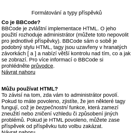
Formátování a typy příspěvků
Co je BBCode?
BBCode je zvláštní implementace HTML. O jeho
použití rozhoduje administrátor (můžete toto nepovolit
pro jednotlivé příspěvky). BBCode sám o sobě je
podobný stylu HTML, tagy jsou uzavřeny v hranatých
závorkách [ a ] a nabízí větší kontrolu nad tím, co a jak
se zobrazí. Pro více informací o BBCode si
prohlédněte
průvodce
.
Návrat nahoru
Můžu používat HTML?
To závisí na tom, zda vám to administrátor povolí.
Pokud to máte povoleno, zjistíte, že jen některé tagy
fungují, což je
bezpečnostní
funkce, která zamezí
zneužití nebo zničení vzhledu či způsobení jiných
problémů. Pokud je HTML povoleno, můžete zase
příspěvek od příspěvku tuto volbu zakázat.
Návrat nahoru