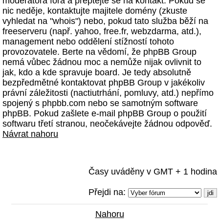
moderátora fóra a přeptejte se na kontakt. Pokud se
nic neděje, kontaktujte majitele domény (zkuste
vyhledat na "whois") nebo, pokud tato služba běží na
freeserveru (např. yahoo, free.fr, webzdarma, atd.),
management nebo oddělení stížností tohoto
provozovatele. Berte na vědomí, že phpBB Group
nemá vůbec žádnou moc a nemůže nijak ovlivnit to
jak, kdo a kde spravuje board. Je tedy absolutně
bezpředmětné kontaktovat phpBB Group v jakékoliv
právní záležitosti (nactiutrhání, pomluvy, atd.) nepřímo
spojený s phpbb.com nebo se samotným software
phpBB. Pokud zašlete e-mail phpBB Group o použití
softwaru třetí stranou, neočekávejte žádnou odpověď.
Návrat nahoru
Časy uváděny v GMT + 1 hodina
Přejdi na:
Nahoru