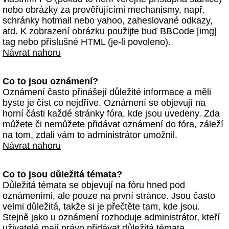
nebo obrázky za prověřujícími mechanismy, např.
schránky hotmail nebo yahoo, zaheslované odkazy,
atd. K zobrazení obrázku použijte buď BBCode [img]
tag nebo příslušné HTML (je-li povoleno).
Návrat nahoru
Co to jsou oznámení?
Oznámení často přinášejí důležité informace a měli
byste je číst co nejdříve. Oznámení se objevují na
horní části každé stránky fóra, kde jsou uvedeny. Zda
můžete či nemůžete přidávat oznámení do fóra, záleží
na tom, zdali vám to administrátor umožnil.
Návrat nahoru
Co to jsou důležitá témata?
Důležitá témata se objevují na fóru hned pod
oznámeními, ale pouze na první stránce. Jsou často
velmi důležitá, takže si je přečtěte tam, kde jsou.
Stejně jako u oznámení rozhoduje administrátor, kteří
uživatelé mají právo přidávat důležitá témata.