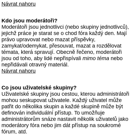
Návrat nahoru
Kdo jsou moderátoři?
Moderátoři jsou jednotlivci (nebo skupiny jednotlivců),
jejichž práce je starat se o chod fóra každý den. Mají
právo upravovat nebo mazat příspěvky,
zamykat/odemykat, přesouvat, mazat a rozdělovat
témata, která spravují. Obecně řečeno, moderátoři
jsou od toho, aby lidé nepřispívali
mimo téma
nebo
nepřidávali otravný materiál.
Návrat nahoru
Co jsou uživatelské skupiny?
Uživatelské skupiny jsou cestou, kterou administrátoři
mohou seskupovat uživatele. Každý uživatel může
patřit do několika skupin a každé skupině může být
definován individuální přístup. To umožňuje
administrátorům snáze nastavit několik uživatelů jako
moderátory fóra nebo jim dát přístup na soukromé
fórum, atd.