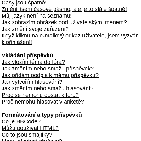
Časy jsou špatně!
Změnil jsem časové pásmo, ale je to stále špatně!
Můj jazyk není na seznamu!
Jak zobrazím obrázek pod uživatelským jménem?
Jak změní svoje zařazení?
Když kliknu na e-mailový odkaz uživatele, jsem vyzván
k přihlášení!
Vkládání příspěvků
Jak vložím téma do fóra?
Jak změním nebo smažu příspěvek?
Jak přidám podpis k mému příspěvku?
Jak vytvořím hlasování?
Jak změním nebo smažu hlasování?
Proč se nemohu dostat k fóru?
Proč nemohu hlasovat v anketě?
Formátování a typy příspěvků
Co je BBCode?
Můžu používat HTML?
Co to jsou smajlíky?