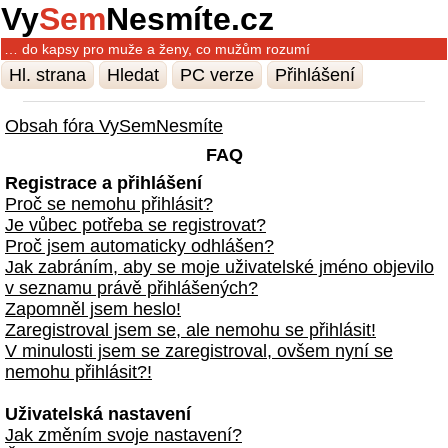
Vy
Sem
Nesmíte.cz
… do kapsy pro muže a ženy, co mužům rozumí
Hl. strana
Hledat
PC verze
Přihlášení
Obsah fóra VySemNesmíte
FAQ
Registrace a přihlášení
Proč se nemohu přihlásit?
Je vůbec potřeba se registrovat?
Proč jsem automaticky odhlášen?
Jak zabráním, aby se moje uživatelské jméno objevilo
v seznamu právě přihlášených?
Zapomněl jsem heslo!
Zaregistroval jsem se, ale nemohu se přihlásit!
V minulosti jsem se zaregistroval, ovšem nyní se
nemohu přihlásit?!
Uživatelská nastavení
Jak změním svoje nastavení?