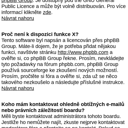
phpBB Group
. Je dostupný pod the GNU General
Public Licence a může být volně distribuován. Pro více
informací klikněte
zde
.
Návrat nahoru
Proč není k dispozici funkce X?
Tento software byl napsán a licencován přes phpBB
Group. Máte-li dojem, že je potřeba přidat nějakou
funkci, navštivte stránku
http://www.phpbb.com
a
ověřte si, co phpBB Group řekne. Prosím, nevkládejte
tyto požadavky na fórum phpbb.com, phpBB Group
používá sourceforge ke zkoušení nových možností.
Prosím, pročtěte si fóra a ověřte si, zda už se něco
takového nezkoušelo a následujte příslušné instrukce.
Návrat nahoru
Koho mám kontaktovat ohledně obtížných e-mailů
nebo právních záležitostí boardu?
Měli byste kontaktovat administrátora tohoto boardu.
Jestliže ho nemůžete najít, zkuste nejprve kontaktovat