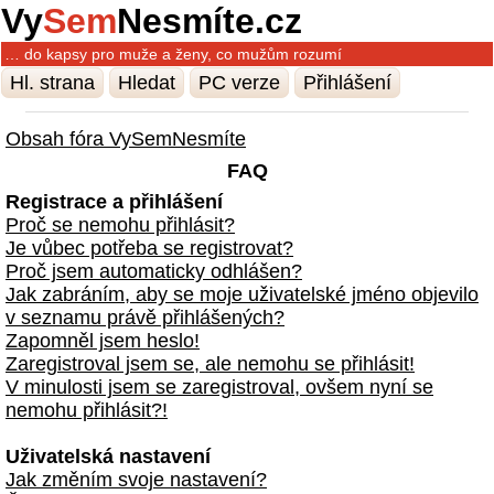
Vy
Sem
Nesmíte.cz
… do kapsy pro muže a ženy, co mužům rozumí
Hl. strana
Hledat
PC verze
Přihlášení
Obsah fóra VySemNesmíte
FAQ
Registrace a přihlášení
Proč se nemohu přihlásit?
Je vůbec potřeba se registrovat?
Proč jsem automaticky odhlášen?
Jak zabráním, aby se moje uživatelské jméno objevilo
v seznamu právě přihlášených?
Zapomněl jsem heslo!
Zaregistroval jsem se, ale nemohu se přihlásit!
V minulosti jsem se zaregistroval, ovšem nyní se
nemohu přihlásit?!
Uživatelská nastavení
Jak změním svoje nastavení?