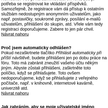
potřeba se registrovat ke vkládání příspěvků.
Samozřejmě, že registrace vám dá přístup k ostatním
službám nedostupným anonymním uživatelům, jako
např. postavičky, soukromé zprávy, posílání e-mailů
uživatelům, přihlášení do skupin, atd. Vřele vám tedy
registraci doporučujeme. Zabere to jen pár chvil.
Návrat nahoru
Proč jsem automaticky odhlášen?
Pokud nezaškrtnete tlačítko
Přihlásit automaticky při
příští návštěvě
, budete přihlášeni jen po dobu práce na
fóru. Toto má zabránit zneužití vašeho účtu někým
jiným. Abyste zůstali přihlášeni, zaškrtněte toto
políčko, když se přihlašujete. Toto ovšem
nedoporučujeme, když se přihlašujete z veřejného
počítače, např. v knihovně, internetové kavárně,
univerzitě atd.
Návrat nahoru
Jak zabráním, aby se moje uživatelské jméno