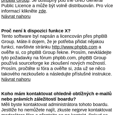
phpBB Group
. Je dostupný pod the GNU General
Public Licence a může být volně distribuován. Pro více
informací klikněte
zde
.
Návrat nahoru
Proč není k dispozici funkce X?
Tento software byl napsán a licencován přes phpBB
Group. Máte-li dojem, že je potřeba přidat nějakou
funkci, navštivte stránku
http://www.phpbb.com
a
ověřte si, co phpBB Group řekne. Prosím, nevkládejte
tyto požadavky na fórum phpbb.com, phpBB Group
používá sourceforge ke zkoušení nových možností.
Prosím, pročtěte si fóra a ověřte si, zda už se něco
takového nezkoušelo a následujte příslušné instrukce.
Návrat nahoru
Koho mám kontaktovat ohledně obtížných e-mailů
nebo právních záležitostí boardu?
Měli byste kontaktovat administrátora tohoto boardu.
Jestliže ho nemůžete najít, zkuste nejprve kontaktovat