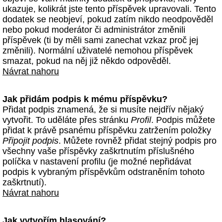
ukazuje, kolikrát jste tento příspěvek upravovali. Tento
dodatek se neobjeví, pokud zatím nikdo neodpověděl
nebo pokud moderátor či administrátor změnili
příspěvek (ti by měli sami zanechat vzkaz proč jej
změnili). Normální uživatelé nemohou příspěvek
smazat, pokud na něj již někdo odpověděl.
Návrat nahoru
Jak přidám podpis k mému příspěvku?
Přidat podpis znamená, že si musíte nejdřív nějaký
vytvořit. To uděláte přes stránku
Profil
. Podpis můžete
přidat k právě psanému příspěvku zatržením položky
Připojit podpis
. Můžete rovněž přidat stejný podpis pro
všechny vaše příspěvky zaškrtnutím příslušného
políčka v nastavení profilu (je možné nepřidávat
podpis k vybraným příspěvkům odstraněním tohoto
zaškrtnutí).
Návrat nahoru
Jak vytvořím hlasování?