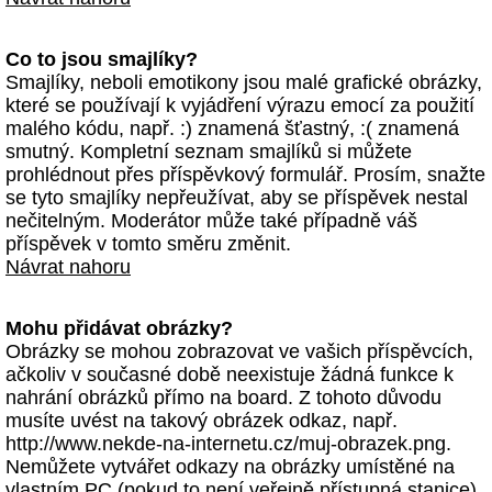
Co to jsou smajlíky?
Smajlíky, neboli emotikony jsou malé grafické obrázky,
které se používají k vyjádření výrazu emocí za použití
malého kódu, např. :) znamená šťastný, :( znamená
smutný. Kompletní seznam smajlíků si můžete
prohlédnout přes příspěvkový formulář. Prosím, snažte
se tyto smajlíky nepřeužívat, aby se příspěvek nestal
nečitelným. Moderátor může také případně váš
příspěvek v tomto směru změnit.
Návrat nahoru
Mohu přidávat obrázky?
Obrázky se mohou zobrazovat ve vašich příspěvcích,
ačkoliv v současné době neexistuje žádná funkce k
nahrání obrázků přímo na board. Z tohoto důvodu
musíte uvést na takový obrázek odkaz, např.
http://www.nekde-na-internetu.cz/muj-obrazek.png.
Nemůžete vytvářet odkazy na obrázky umístěné na
vlastním PC (pokud to není veřejně přístupná stanice)