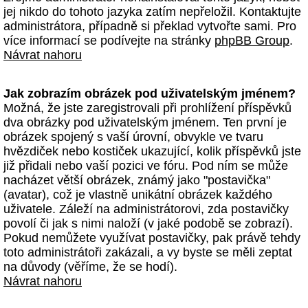
jej nikdo do tohoto jazyka zatím nepřeložil. Kontaktujte
administrátora, případně si překlad vytvořte sami. Pro
více informací se podívejte na stránky
phpBB Group
.
Návrat nahoru
Jak zobrazím obrázek pod uživatelským jménem?
Možná, že jste zaregistrovali při prohlížení příspěvků
dva obrázky pod uživatelským jménem. Ten první je
obrázek spojený s vaší úrovní, obvykle ve tvaru
hvězdiček nebo kostiček ukazující, kolik příspěvků jste
již přidali nebo vaší pozici ve fóru. Pod ním se může
nacházet větší obrázek, známý jako "postavička"
(avatar), což je vlastně unikátní obrázek každého
uživatele. Záleží na administrátorovi, zda postavičky
povolí či jak s nimi naloží (v jaké podobě se zobrazí).
Pokud nemůžete využívat postavičky, pak právě tehdy
toto administrátoři zakázali, a vy byste se měli zeptat
na důvody (věříme, že se hodí).
Návrat nahoru