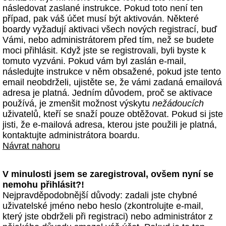
následovat zaslané instrukce. Pokud toto není ten
případ, pak váš účet musí být aktivován. Některé
boardy vyžadují aktivaci všech nových registrací, buď
Vámi, nebo administrátorem před tím, než se budete
moci přihlásit. Když jste se registrovali, byli byste k
tomuto vyzváni. Pokud vám byl zaslán e-mail,
následujte instrukce v něm obsažené, pokud jste tento
email neobdrželi, ujistěte se, že vámi zadaná emailová
adresa je platná. Jedním důvodem, proč se aktivace
používá, je zmenšit možnost výskytu
nežádoucích
uživatelů, kteří se snaží pouze obtěžovat. Pokud si jste
jisti, že e-mailová adresa, kterou jste použili je platná,
kontaktujte administrátora boardu.
Návrat nahoru
V minulosti jsem se zaregistroval, ovšem nyní se
nemohu přihlásit?!
Nejpravděpodobnější důvody: zadali jste chybné
uživatelské jméno nebo heslo (zkontrolujte e-mail,
který jste obdrželi při registraci) nebo administrátor z