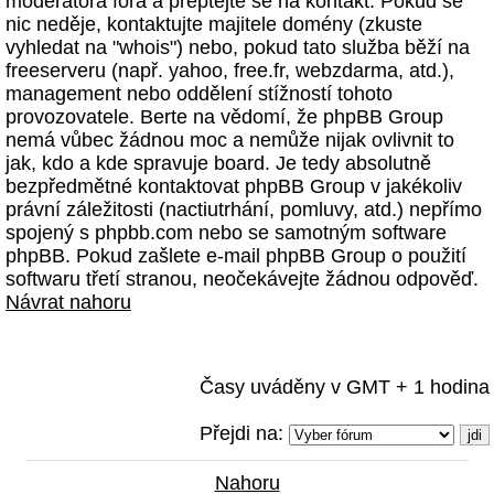
moderátora fóra a přeptejte se na kontakt. Pokud se
nic neděje, kontaktujte majitele domény (zkuste
vyhledat na "whois") nebo, pokud tato služba běží na
freeserveru (např. yahoo, free.fr, webzdarma, atd.),
management nebo oddělení stížností tohoto
provozovatele. Berte na vědomí, že phpBB Group
nemá vůbec žádnou moc a nemůže nijak ovlivnit to
jak, kdo a kde spravuje board. Je tedy absolutně
bezpředmětné kontaktovat phpBB Group v jakékoliv
právní záležitosti (nactiutrhání, pomluvy, atd.) nepřímo
spojený s phpbb.com nebo se samotným software
phpBB. Pokud zašlete e-mail phpBB Group o použití
softwaru třetí stranou, neočekávejte žádnou odpověď.
Návrat nahoru
Časy uváděny v GMT + 1 hodina
Přejdi na:
Nahoru