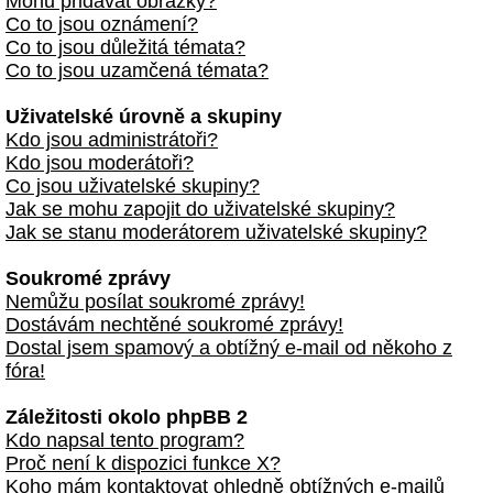
Mohu přidávat obrázky?
Co to jsou oznámení?
Co to jsou důležitá témata?
Co to jsou uzamčená témata?
Uživatelské úrovně a skupiny
Kdo jsou administrátoři?
Kdo jsou moderátoři?
Co jsou uživatelské skupiny?
Jak se mohu zapojit do uživatelské skupiny?
Jak se stanu moderátorem uživatelské skupiny?
Soukromé zprávy
Nemůžu posílat soukromé zprávy!
Dostávám nechtěné soukromé zprávy!
Dostal jsem spamový a obtížný e-mail od někoho z
fóra!
Záležitosti okolo phpBB 2
Kdo napsal tento program?
Proč není k dispozici funkce X?
Koho mám kontaktovat ohledně obtížných e-mailů