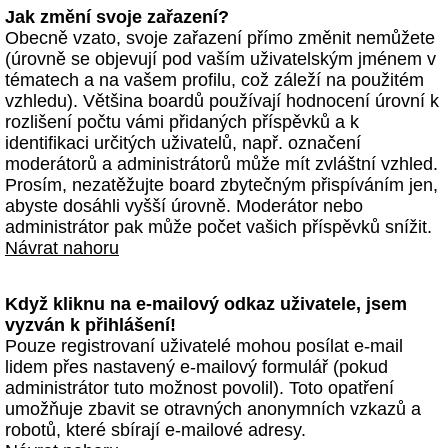
Jak změní svoje zařazení?
Obecně vzato, svoje zařazení přímo změnit nemůžete
(úrovně se objevují pod vaším uživatelským jménem v
tématech a na vašem profilu, což záleží na použitém
vzhledu). Většina boardů používají hodnocení úrovní k
rozlišení počtu vámi přidaných příspěvků a k
identifikaci určitých uživatelů, např. označení
moderátorů a administrátorů může mít zvláštní vzhled.
Prosím, nezatěžujte board zbytečným přispíváním jen,
abyste dosáhli vyšší úrovně. Moderátor nebo
administrátor pak může počet vašich příspěvků snížit.
Návrat nahoru
Když kliknu na e-mailový odkaz uživatele, jsem
vyzván k přihlášení!
Pouze registrovaní uživatelé mohou posílat e-mail
lidem přes nastavený e-mailový formulář (pokud
administrátor tuto možnost povolil). Toto opatření
umožňuje zbavit se otravných anonymních vzkazů a
robotů, které sbírají e-mailové adresy.