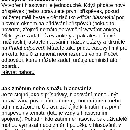
Vytvoření hlasování je jednoduché. Když přidáte nový
příspěvek (nebo upravujete první příspěvek, pokud
můžete) měli byste vidět tlačítko
Přidat hlasování
pod
hlavním oknem na přidávání příspěvků (pokud to
nevidíte, zřejmě nemáte oprávnění vytvářet ankety).
Měli byste zadat název ankety a pak alespoň dvě
možnosti (nastavte napsáním název otázky a klikněte
na
Přidat odpověď
. Můžete také přidat časový limit pro
anketu, kde 0 znamená neomezenou volbu. Počet
odpovědí, které můžete zadat, určuje administrátor
boardu.
Návrat nahoru
Jak změním nebo smažu hlasování?
Je to stejné jako s příspěvky, hlasování mohou být
upravována původním autorem, moderátorem nebo
administrátorem. Úpravu zahájíte kliknutím na první
příspěvek v tématu (toto je vždy s hlasováním
spojeno). Pokud nikdo zatím nehlasoval, pak uživatelé
mohou vymazat nebo změnit položku v hlasování, v