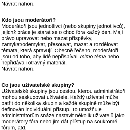
Návrat nahoru
Kdo jsou moderátoři?
Moderátoři jsou jednotlivci (nebo skupiny jednotlivců),
jejichž práce je starat se o chod fóra každý den. Mají
právo upravovat nebo mazat příspěvky,
zamykat/odemykat, přesouvat, mazat a rozdělovat
témata, která spravují. Obecně řečeno, moderátoři
jsou od toho, aby lidé nepřispívali
mimo téma
nebo
nepřidávali otravný materiál.
Návrat nahoru
Co jsou uživatelské skupiny?
Uživatelské skupiny jsou cestou, kterou administrátoři
mohou seskupovat uživatele. Každý uživatel může
patřit do několika skupin a každé skupině může být
definován individuální přístup. To umožňuje
administrátorům snáze nastavit několik uživatelů jako
moderátory fóra nebo jim dát přístup na soukromé
fórum, atd.