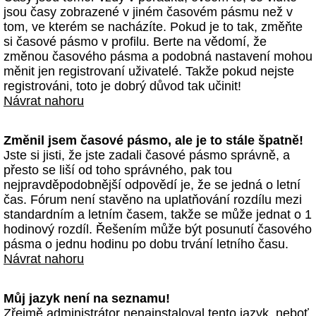
jsou časy zobrazené v jiném časovém pásmu než v
tom, ve kterém se nacházíte. Pokud je to tak, změňte
si časové pásmo v profilu. Berte na vědomí, že
změnou časového pásma a podobná nastavení mohou
měnit jen registrovaní uživatelé. Takže pokud nejste
registrováni, toto je dobrý důvod tak učinit!
Návrat nahoru
Změnil jsem časové pásmo, ale je to stále špatně!
Jste si jisti, že jste zadali časové pásmo správně, a
přesto se liší od toho správného, pak tou
nejpravděpodobnější odpovědí je, že se jedná o letní
čas. Fórum není stavěno na uplatňování rozdílu mezi
standardním a letním časem, takže se může jednat o 1
hodinový rozdíl. Řešením může být posunutí časového
pásma o jednu hodinu po dobu trvání letního času.
Návrat nahoru
Můj jazyk není na seznamu!
Zřejmě administrátor nenainstaloval tento jazyk, neboť