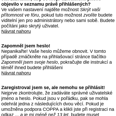
objevilo v seznamu právě přihlášených?
Ve vašem nastavení najděte možnost
Skrýt vaši
přítomnost ve fóru
, pokud tuto možnost
zvolíte
budete
viditelní jen pro administrátory nebo sami sobě. Budete
počítáni jako skrytý uživatel.
Návrat nahoru
Zapomněl jsem heslo!
Nepanikařte! Vaše heslo můžeme obnovit. V tomto
případě zmáčkněte na přihlašovací stránce tlačítko
Zapomněl jsem svoje heslo
, pokračujte dle instrukcí a
téměř ihned budete přihlášeni
Návrat nahoru
Zaregistroval jsem se, ale nemohu se přihlásit!
Nejprve zkontrolujte, že zadáváte správné uživatelské
jméno a heslo. Pokud jsou v pořádku, pak se mohla
odehrát jedna z následujících dvou věcí. Pokud je
umožněna podpora COPPA a klikli jste při registraci na
odkaz
... a je mi méně než 13 let
, budete muset