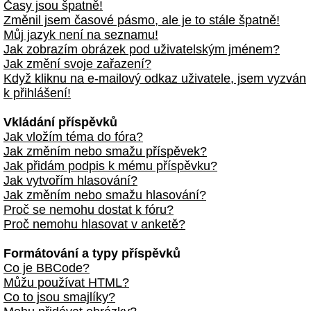
Časy jsou špatně!
Změnil jsem časové pásmo, ale je to stále špatně!
Můj jazyk není na seznamu!
Jak zobrazím obrázek pod uživatelským jménem?
Jak změní svoje zařazení?
Když kliknu na e-mailový odkaz uživatele, jsem vyzván
k přihlášení!
Vkládání příspěvků
Jak vložím téma do fóra?
Jak změním nebo smažu příspěvek?
Jak přidám podpis k mému příspěvku?
Jak vytvořím hlasování?
Jak změním nebo smažu hlasování?
Proč se nemohu dostat k fóru?
Proč nemohu hlasovat v anketě?
Formátování a typy příspěvků
Co je BBCode?
Můžu používat HTML?
Co to jsou smajlíky?