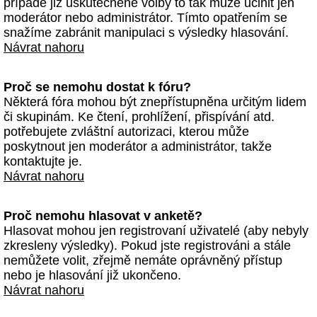
případě již uskutečněné volby to tak může učinit jen
moderátor nebo administrátor. Tímto opatřením se
snažíme zabránit manipulaci s výsledky hlasování.
Návrat nahoru
Proč se nemohu dostat k fóru?
Některá fóra mohou být znepřístupněna určitým lidem
či skupinám. Ke čtení, prohlížení, přispívání atd.
potřebujete zvláštní autorizaci, kterou může
poskytnout jen moderátor a administrátor, takže
kontaktujte je.
Návrat nahoru
Proč nemohu hlasovat v anketě?
Hlasovat mohou jen registrovaní uživatelé (aby nebyly
zkresleny výsledky). Pokud jste registrováni a stále
nemůžete volit, zřejmě nemáte oprávněný přístup
nebo je hlasování již ukončeno.
Návrat nahoru