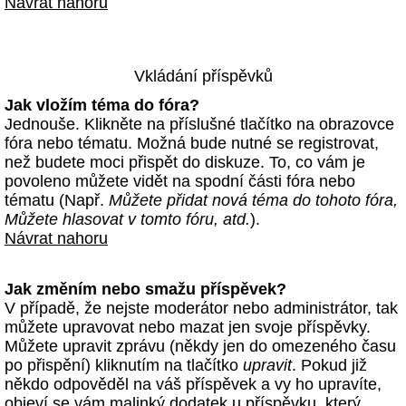
Návrat nahoru
Vkládání příspěvků
Jak vložím téma do fóra?
Jednouše. Klikněte na příslušné tlačítko na obrazovce
fóra nebo tématu. Možná bude nutné se registrovat,
než budete moci přispět do diskuze. To, co vám je
povoleno můžete vidět na spodní části fóra nebo
tématu (Např.
Můžete přidat nová téma do tohoto fóra,
Můžete hlasovat v tomto fóru, atd.
).
Návrat nahoru
Jak změním nebo smažu příspěvek?
V případě, že nejste moderátor nebo administrátor, tak
můžete upravovat nebo mazat jen svoje příspěvky.
Můžete upravit zprávu (někdy jen do omezeného času
po přispění) kliknutím na tlačítko
upravit
. Pokud již
někdo odpověděl na váš příspěvek a vy ho upravíte,
objeví se vám malinký dodatek u příspěvku, který