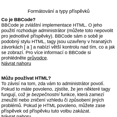
Formátování a typy příspěvků
Co je BBCode?
BBCode je zvláštní implementace HTML. O jeho
použití rozhoduje administrátor (můžete toto nepovolit
pro jednotlivé příspěvky). BBCode sám o sobě je
podobný stylu HTML, tagy jsou uzavřeny v hranatých
závorkách [ a ] a nabízí větší kontrolu nad tím, co a jak
se zobrazí. Pro více informací o BBCode si
prohlédněte
průvodce
.
Návrat nahoru
Můžu používat HTML?
To závisí na tom, zda vám to administrátor povolí.
Pokud to máte povoleno, zjistíte, že jen některé tagy
fungují, což je
bezpečnostní
funkce, která zamezí
zneužití nebo zničení vzhledu či způsobení jiných
problémů. Pokud je HTML povoleno, můžete zase
příspěvek od příspěvku tuto volbu zakázat.
Návrat nahoru