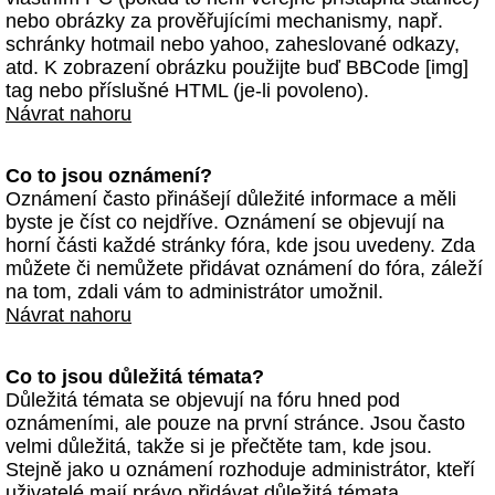
nebo obrázky za prověřujícími mechanismy, např.
schránky hotmail nebo yahoo, zaheslované odkazy,
atd. K zobrazení obrázku použijte buď BBCode [img]
tag nebo příslušné HTML (je-li povoleno).
Návrat nahoru
Co to jsou oznámení?
Oznámení často přinášejí důležité informace a měli
byste je číst co nejdříve. Oznámení se objevují na
horní části každé stránky fóra, kde jsou uvedeny. Zda
můžete či nemůžete přidávat oznámení do fóra, záleží
na tom, zdali vám to administrátor umožnil.
Návrat nahoru
Co to jsou důležitá témata?
Důležitá témata se objevují na fóru hned pod
oznámeními, ale pouze na první stránce. Jsou často
velmi důležitá, takže si je přečtěte tam, kde jsou.
Stejně jako u oznámení rozhoduje administrátor, kteří
uživatelé mají právo přidávat důležitá témata.