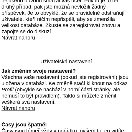
nějakého důvodu smazal váš účet. Pokud je to ten
druhý případ, pak jste možná nevložili žádný
příspěvek. Je to obvyklé, že se pravidelně odstraňují
uživatelé, kteří ničím nepřispěli, aby se zmenšila
velikost databáze. Zkuste se zaregistrovat znovu a
zapojte se do diskuzí.
Návrat nahoru
Uživatelská nastavení
Jak změním svoje nastavení?
Všechna vaše nastavení (pokud jste registrováni) jsou
uložena v databázi. Ke změně stačí kliknout na odkaz
Profil
(obvykle se nachází v horní části stránky, ale
nemusí to být pravidlem). Takto si můžete změnit
veškerá svá nastavení.
Návrat nahoru
Časy jsou špatně!
Časy jsou téměř vždy v pořádku, ovšem to, co vidíte