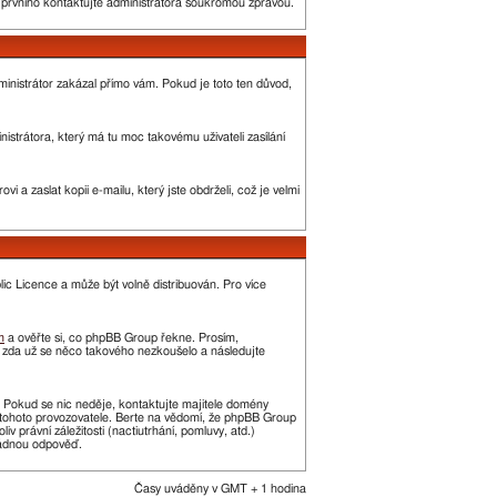
o prvního kontaktujte administrátora soukromou zprávou.
administrátor zakázal přímo vám. Pokud je toto ten důvod,
strátora, který má tu moc takovému uživateli zasílání
 a zaslat kopii e-mailu, který jste obdrželi, což je velmi
c Licence a může být volně distribuován. Pro více
m
a ověřte si, co phpBB Group řekne. Prosím,
, zda už se něco takového nezkoušelo a následujte
t. Pokud se nic neděje, kontaktujte majitele domény
í tohoto provozovatele. Berte na vědomí, že phpBB Group
právní záležitosti (nactiutrhání, pomluvy, atd.)
žádnou odpověď.
Časy uváděny v GMT + 1 hodina