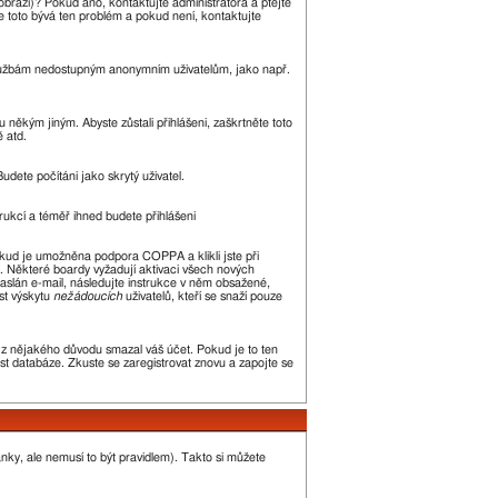
zobrazí)? Pokud ano, kontaktujte administrátora a ptejte
kle toto bývá ten problém a pokud není, kontaktujte
m službám nedostupným anonymním uživatelům, jako např.
 někým jiným. Abyste zůstali přihlášeni, zaškrtněte toto
ě atd.
udete počítáni jako skrytý uživatel.
trukcí a téměř ihned budete přihlášeni
okud je umožněna podpora COPPA a klikli jste při
n. Některé boardy vyžadují aktivaci všech nových
 zaslán e-mail, následujte instrukce v něm obsažené,
st výskytu
nežádoucích
uživatelů, kteří se snaží pouze
or z nějakého důvodu smazal váš účet. Pokud je to ten
kost databáze. Zkuste se zaregistrovat znovu a zapojte se
ánky, ale nemusí to být pravidlem). Takto si můžete