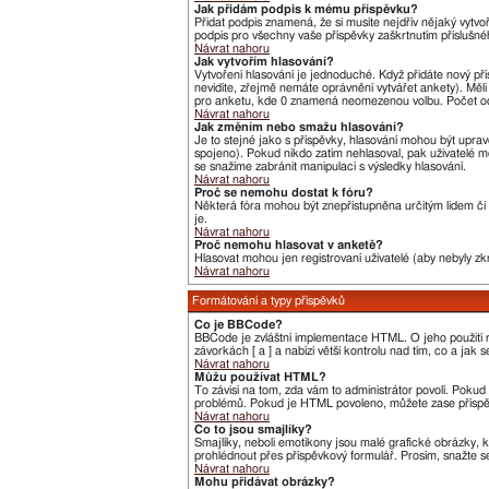
Jak přidám podpis k mému příspěvku?
Přidat podpis znamená, že si musíte nejdřív nějaký vytvo
podpis pro všechny vaše příspěvky zaškrtnutím příslušné
Návrat nahoru
Jak vytvořím hlasování?
Vytvoření hlasování je jednoduché. Když přidáte nový pří
nevidíte, zřejmě nemáte oprávnění vytvářet ankety). Měl
pro anketu, kde 0 znamená neomezenou volbu. Počet odp
Návrat nahoru
Jak změním nebo smažu hlasování?
Je to stejné jako s příspěvky, hlasování mohou být upr
spojeno). Pokud nikdo zatím nehlasoval, pak uživatelé m
se snažíme zabránit manipulaci s výsledky hlasování.
Návrat nahoru
Proč se nemohu dostat k fóru?
Některá fóra mohou být znepřístupněna určitým lidem či s
je.
Návrat nahoru
Proč nemohu hlasovat v anketě?
Hlasovat mohou jen registrovaní uživatelé (aby nebyly zk
Návrat nahoru
Formátování a typy příspěvků
Co je BBCode?
BBCode je zvláštní implementace HTML. O jeho použití r
závorkách [ a ] a nabízí větší kontrolu nad tím, co a jak
Návrat nahoru
Můžu používat HTML?
To závisí na tom, zda vám to administrátor povolí. Pokud t
problémů. Pokud je HTML povoleno, můžete zase příspěv
Návrat nahoru
Co to jsou smajlíky?
Smajlíky, neboli emotikony jsou malé grafické obrázky, 
prohlédnout přes příspěvkový formulář. Prosím, snažte s
Návrat nahoru
Mohu přidávat obrázky?