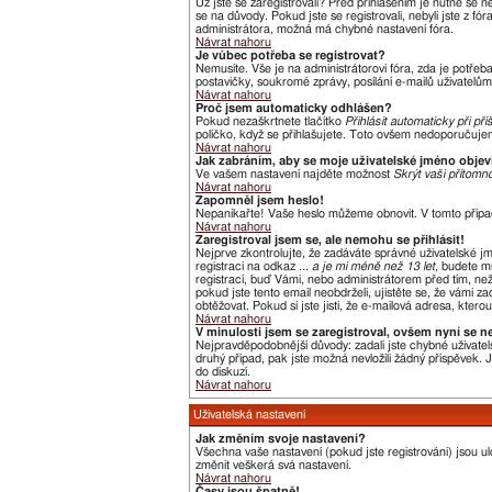
Už jste se zaregistrovali? Před přihlášením je nutné se 
se na důvody. Pokud jste se registrovali, nebyli jste z f
administrátora, možná má chybné nastavení fóra.
Návrat nahoru
Je vůbec potřeba se registrovat?
Nemusíte. Vše je na administrátorovi fóra, zda je potře
postavičky, soukromé zprávy, posílání e-mailů uživatelům,
Návrat nahoru
Proč jsem automaticky odhlášen?
Pokud nezaškrtnete tlačítko
Přihlásit automaticky při pří
políčko, když se přihlašujete. Toto ovšem nedoporučujeme
Návrat nahoru
Jak zabráním, aby se moje uživatelské jméno obje
Ve vašem nastavení najděte možnost
Skrýt vaši přítomno
Návrat nahoru
Zapomněl jsem heslo!
Nepanikařte! Vaše heslo můžeme obnovit. V tomto přípa
Návrat nahoru
Zaregistroval jsem se, ale nemohu se přihlásit!
Nejprve zkontrolujte, že zadáváte správné uživatelské j
registraci na odkaz
... a je mi méně než 13 let
, budete m
registrací, buď Vámi, nebo administrátorem před tím, než 
pokud jste tento email neobdrželi, ujistěte se, že vámi
obtěžovat. Pokud si jste jisti, že e-mailová adresa, kterou
Návrat nahoru
V minulosti jsem se zaregistroval, ovšem nyní se n
Nejpravděpodobnější důvody: zadali jste chybné uživatels
druhý případ, pak jste možná nevložili žádný příspěvek. Je
do diskuzí.
Návrat nahoru
Uživatelská nastavení
Jak změním svoje nastavení?
Všechna vaše nastavení (pokud jste registrováni) jsou u
změnit veškerá svá nastavení.
Návrat nahoru
Časy jsou špatně!