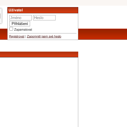
Uživatel
Zapamatovat
Registrovat
|
Zapomněl jsem své heslo