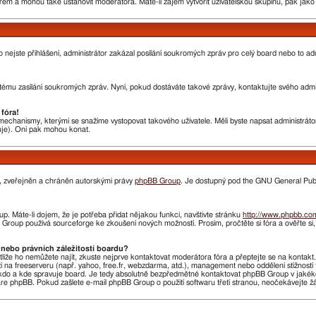
rem a mohou také ustanovit moderátora. Máte-li zájem vytvořit uživatelskou skupinu, pak jak
nebo nejste přihlášení, administrátor zakázal posílání soukromých zpráv pro celý board nebo to 
ému zasílání soukromých zpráv. Nyní, pokud dostáváte takové zprávy, kontaktujte svého admini
fóra!
chanismy, kterými se snažíme vystopovat takového uživatele. Měli byste napsat administrátorovi
huje). Oni pak mohou konat.
n, zveřejněn a chráněn autorskými právy
phpBB Group
. Je dostupný pod the GNU General Publi
. Máte-li dojem, že je potřeba přidat nějakou funkci, navštivte stránku
http://www.phpbb.co
roup používá sourceforge ke zkoušení nových možností. Prosím, pročtěte si fóra a ověřte si
nebo právních záležitostí boardu?
stliže ho nemůžete najít, zkuste nejprve kontaktovat moderátora fóra a přeptejte se na kontak
ží na freeserveru (např. yahoo, free.fr, webzdarma, atd.), management nebo oddělení stížnost
do a kde spravuje board. Je tedy absolutně bezpředmětné kontaktovat phpBB Group v jakékoliv 
 phpBB. Pokud zašlete e-mail phpBB Group o použití softwaru třetí stranou, neočekávejte 