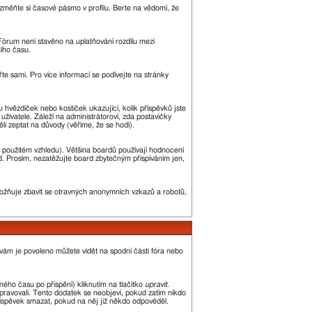
změňte si časové pásmo v profilu. Berte na vědomí, že
. Fórum není stavěno na uplatňování rozdílu mezi
ího času.
řte sami. Pro více informací se podívejte na stránky
u hvězdiček nebo kostiček ukazující, kolik příspěvků jste
uživatele. Záleží na administrátorovi, zda postavičky
ěli zeptat na důvody (věříme, že se hodí).
 použitém vzhledu). Většina boardů používají hodnocení
led. Prosím, nezatěžujte board zbytečným přispíváním jen,
umožňuje zbavit se otravných anonymních vzkazů a robotů,
 vám je povoleno můžete vidět na spodní části fóra nebo
ého času po přispění) kliknutím na tlačítko
upravit
.
upravovali. Tento dodatek se neobjeví, pokud zatím nikdo
říspěvek smazat, pokud na něj již někdo odpověděl.