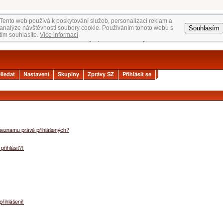
Tento web používá k poskytování služeb, personalizaci reklam a
Souhlasím
analýze návštěvnosti soubory cookie. Používáním tohoto webu s
tím souhlasíte.
Vice informací
Hledat
Nastavení
Skupiny
Zprávy SZ
Přihlásit se
 seznamu právě přihlášených?
přihlásit?!
přihlášení!