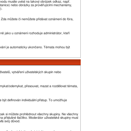
ůvodu musíte uvést na takový obrázek odkaz, např.
stanice) nebo obrázky za prověřujícími mechanismy,
).
ny. Zda můžete či nemůžete přidávat oznámení do fóra,
ejně jako u oznámení rozhoduje administrátor, kteří
vání je automaticky ukončeno. Témata mohou být
ivatelů, vytváření uživatelských skupin nebo
 zamykat/odemykat, přesouvat, mazat a rozdělovat témata,
 být definován individuální přístup. To umožňuje
 a pak si můžete prohlédnout všechny skupiny. Ne všechny
a příslušné tlačítko. Moderátor uživatelské skupiny musí
 Má svůj důvod.