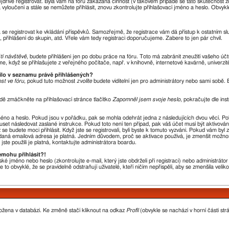
nejdříve registrovat. Byla vám na fóru zakázána činnost (v takovém případě se tato skutečnost 
óra vyloučeni a stále se nemůžete přihlásit, znovu zkontrolujte přihlašovací jméno a heslo. Obvy
ba se registrovat ke vkládání příspěvků. Samozřejmě, že registrace vám dá přístup k ostatní
 přihlášení do skupin, atd. Vřele vám tedy registraci doporučujeme. Zabere to jen pár chvil.
ští návštěvě
, budete přihlášeni jen po dobu práce na fóru. Toto má zabránit zneužití vašeho účtu
, když se přihlašujete z veřejného počítače, např. v knihovně, internetové kavárně, univerzit
vilo v seznamu právě přihlášených?
st ve fóru
, pokud tuto možnost
zvolíte
budete viditelní jen pro administrátory nebo sami sobě. B
dě zmáčkněte na přihlašovací stránce tlačítko
Zapomněl jsem svoje heslo
, pokračujte dle ins
méno a heslo. Pokud jsou v pořádku, pak se mohla odehrát jedna z následujících dvou věcí. P
uset následovat zaslané instrukce. Pokud toto není ten případ, pak váš účet musí být aktivová
se budete moci přihlásit. Když jste se registrovali, byli byste k tomuto vyzváni. Pokud vám byl
 zadaná emailová adresa je platná. Jedním důvodem, proč se aktivace používá, je zmenšit možno
 jste použili je platná, kontaktujte administrátora boardu.
emohu přihlásit?!
ké jméno nebo heslo (zkontrolujte e-mail, který jste obdrželi při registraci) nebo administrát
 to obvyklé, že se pravidelně odstraňují uživatelé, kteří ničím nepřispěli, aby se zmenšila veli
ložena v databázi. Ke změně stačí kliknout na odkaz
Profil
(obvykle se nachází v horní části str