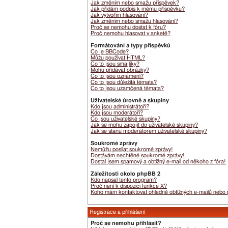
Jak změním nebo smažu příspěvek?
Jak přidám podpis k mému příspěvku?
Jak vytvořím hlasování?
Jak změním nebo smažu hlasování?
Proč se nemohu dostat k fóru?
Proč nemohu hlasovat v anketě?
Formátování a typy příspěvků
Co je BBCode?
Můžu používat HTML?
Co to jsou smajlíky?
Mohu přidávat obrázky?
Co to jsou oznámení?
Co to jsou důležitá témata?
Co to jsou uzamčená témata?
Uživatelské úrovně a skupiny
Kdo jsou administrátoři?
Kdo jsou moderátoři?
Co jsou uživatelské skupiny?
Jak se mohu zapojit do uživatelské skupiny?
Jak se stanu moderátorem uživatelské skupiny?
Soukromé zprávy
Nemůžu posílat soukromé zprávy!
Dostávám nechtěné soukromé zprávy!
Dostal jsem spamový a obtížný e-mail od někoho z fóra!
Záležitosti okolo phpBB 2
Kdo napsal tento program?
Proč není k dispozici funkce X?
Koho mám kontaktovat ohledně obtížných e-mailů nebo pr
Registrace a přihlášení
Proč se nemohu přihlásit?