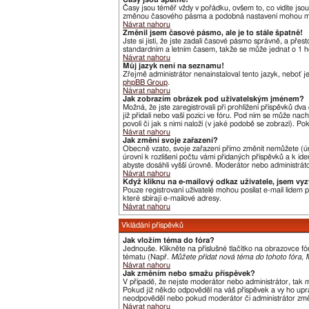
Časy jsou téměř vždy v pořádku, ovšem to, co vidíte jso
změnou časového pásma a podobná nastavení mohou měnit j
Návrat nahoru
Změnil jsem časové pásmo, ale je to stále špatně!
Jste si jisti, že jste zadali časové pásmo správně, a pře
standardním a letním časem, takže se může jednat o 1 h
Návrat nahoru
Můj jazyk není na seznamu!
Zřejmě administrátor nenainstaloval tento jazyk, neboť je
phpBB Group
.
Návrat nahoru
Jak zobrazím obrázek pod uživatelským jménem?
Možná, že jste zaregistrovali při prohlížení příspěvků dv
již přidali nebo vaší pozici ve fóru. Pod ním se může nac
povolí či jak s nimi naloží (v jaké podobě se zobrazí). P
Návrat nahoru
Jak změní svoje zařazení?
Obecně vzato, svoje zařazení přímo změnit nemůžete (úr
úrovní k rozlišení počtu vámi přidaných příspěvků a k ide
abyste dosáhli vyšší úrovně. Moderátor nebo administráto
Návrat nahoru
Když kliknu na e-mailový odkaz uživatele, jsem vyz
Pouze registrovaní uživatelé mohou posílat e-mail lidem
které sbírají e-mailové adresy.
Návrat nahoru
Vkládání příspěvků
Jak vložím téma do fóra?
Jednouše. Klikněte na příslušné tlačítko na obrazovce f
tématu (Např.
Můžete přidat nová téma do tohoto fóra, M
Návrat nahoru
Jak změním nebo smažu příspěvek?
V případě, že nejste moderátor nebo administrátor, tak 
Pokud již někdo odpověděl na váš příspěvek a vy ho uprav
neodpověděl nebo pokud moderátor či administrátor změni
Návrat nahoru