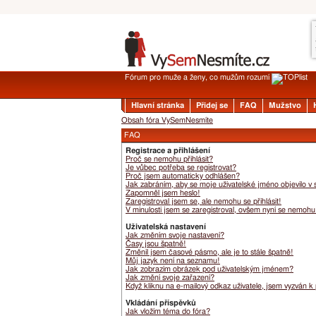
Fórum pro muže a ženy, co mužům rozumí
Hlavní stránka
Přidej se
FAQ
Mužstvo
Obsah fóra VySemNesmíte
FAQ
Registrace a přihlášení
Proč se nemohu přihlásit?
Je vůbec potřeba se registrovat?
Proč jsem automaticky odhlášen?
Jak zabráním, aby se moje uživatelské jméno objevilo v
Zapomněl jsem heslo!
Zaregistroval jsem se, ale nemohu se přihlásit!
V minulosti jsem se zaregistroval, ovšem nyní se nemohu 
Uživatelská nastavení
Jak změním svoje nastavení?
Časy jsou špatně!
Změnil jsem časové pásmo, ale je to stále špatně!
Můj jazyk není na seznamu!
Jak zobrazím obrázek pod uživatelským jménem?
Jak změní svoje zařazení?
Když kliknu na e-mailový odkaz uživatele, jsem vyzván k 
Vkládání příspěvků
Jak vložím téma do fóra?