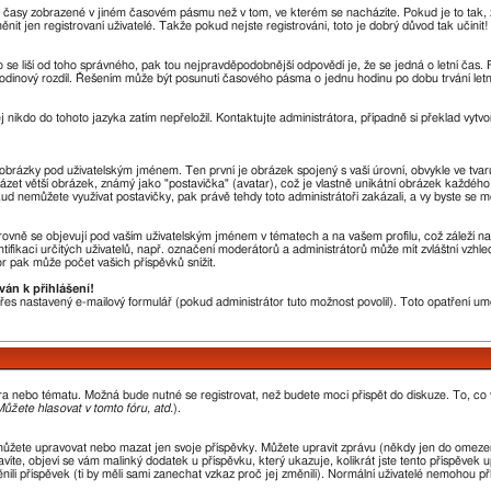
u časy zobrazené v jiném časovém pásmu než v tom, ve kterém se nacházíte. Pokud je to tak, 
en registrovaní uživatelé. Takže pokud nejste registrováni, toto je dobrý důvod tak učinit!
sto se liší od toho správného, pak tou nejpravděpodobnější odpovědí je, že se jedná o letní čas
odinový rozdíl. Řešením může být posunutí časového pásma o jednu hodinu po dobu trvání letn
j nikdo do tohoto jazyka zatím nepřeložil. Kontaktujte administrátora, případně si překlad vytvo
a obrázky pod uživatelským jménem. Ten první je obrázek spojený s vaší úrovní, obvykle ve tvar
házet větší obrázek, známý jako "postavička" (avatar), což je vlastně unikátní obrázek každého 
okud nemůžete využívat postavičky, pak právě tehdy toto administrátoři zakázali, a vy byste se m
ovně se objevují pod vaším uživatelským jménem v tématech a na vašem profilu, což záleží na
ntifikaci určitých uživatelů, např. označení moderátorů a administrátorů může mít zvláštní vzh
r pak může počet vašich příspěvků snížit.
ván k přihlášení!
 přes nastavený e-mailový formulář (pokud administrátor tuto možnost povolil). Toto opatření 
óra nebo tématu. Možná bude nutné se registrovat, než budete moci přispět do diskuze. To, co
ůžete hlasovat v tomto fóru, atd.
).
můžete upravovat nebo mazat jen svoje příspěvky. Můžete upravit zprávu (někdy jen do omezen
íte, objeví se vám malinký dodatek u příspěvku, který ukazuje, kolikrát jste tento příspěvek 
li příspěvek (ti by měli sami zanechat vzkaz proč jej změnili). Normální uživatelé nemohou p