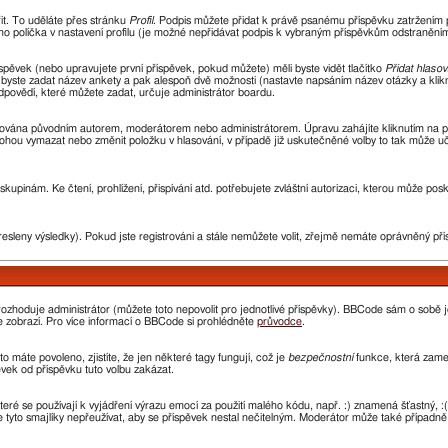
řit. To uděláte přes stránku
Profil
. Podpis můžete přidat k právě psanému příspěvku zatržením
ho políčka v nastavení profilu (je možné nepřidávat podpis k vybraným příspěvkům odstraněním 
spěvek (nebo upravujete první příspěvek, pokud můžete) měli byste vidět tlačítko
Přidat hlasov
i byste zadat název ankety a pak alespoň dvě možnosti (nastavte napsáním název otázky a kli
ovědí, které můžete zadat, určuje administrátor boardu.
avována původním autorem, moderátorem nebo administrátorem. Úpravu zahájíte kliknutím na prv
ohou vymazat nebo změnit položku v hlasování, v případě již uskutečněné volby to tak může uč
kupinám. Ke čtení, prohlížení, přispívání atd. potřebujete zvláštní autorizaci, kterou může pos
resleny výsledky). Pokud jste registrováni a stále nemůžete volit, zřejmě nemáte oprávněný pří
ozhoduje administrátor (můžete toto nepovolit pro jednotlivé příspěvky). BBCode sám o sobě 
 se zobrazí. Pro více informací o BBCode si prohlédněte
průvodce
.
o máte povoleno, zjistíte, že jen některé tagy fungují, což je
bezpečnostní
funkce, která zamez
ek od příspěvku tuto volbu zakázat.
které se používají k vyjádření výrazu emocí za použití malého kódu, např. :) znamená šťastný
e tyto smajlíky nepřeužívat, aby se příspěvek nestal nečitelným. Moderátor může také případn