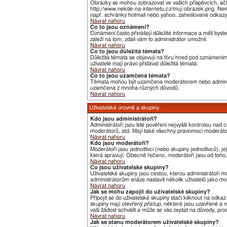
Obrázky se mohou zobrazovat ve vašich příspěvcích, ačk
http://www.nekde-na-internetu.cz/muj-obrazek.png. Nemů
např. schránky hotmail nebo yahoo, zaheslované odkazy,
Návrat nahoru
Co to jsou oznámení?
Oznámení často přinášejí důležité informace a měli byste
záleží na tom, zdali vám to administrátor umožnil.
Návrat nahoru
Co to jsou důležitá témata?
Důležitá témata se objevují na fóru hned pod oznámeními,
uživatelé mají právo přidávat důležitá témata.
Návrat nahoru
Co to jsou uzamčená témata?
Témata mohou být uzamčena moderátorem nebo administ
uzamčena z mnoha různých důvodů.
Návrat nahoru
Uživatelské úrovně a skupiny
Kdo jsou administrátoři?
Administrátoři jsou lidé pověření nejvyšší kontrolou nad
moderátorů, atd. Mají také všechny pravomoci moderát
Návrat nahoru
Kdo jsou moderátoři?
Moderátoři jsou jednotlivci (nebo skupiny jednotlivců),
která spravují. Obecně řečeno, moderátoři jsou od toho, 
Návrat nahoru
Co jsou uživatelské skupiny?
Uživatelské skupiny jsou cestou, kterou administrátoři m
administrátorům snáze nastavit několik uživatelů jako m
Návrat nahoru
Jak se mohu zapojit do uživatelské skupiny?
Připojit se do uživatelské skupiny stačí kliknout na odka
skupiny mají
otevřený přístup
, některé jsou uzavřené a n
vaši žádost schválit a může se vás zeptat na důvody, pr
Návrat nahoru
Jak se stanu moderátorem uživatelské skupiny?