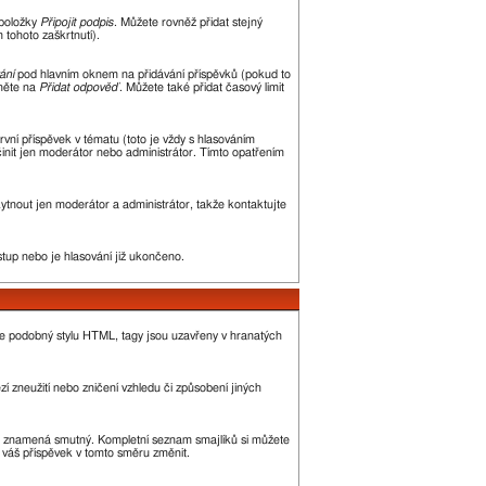
 položky
Připojit podpis
. Můžete rovněž přidat stejný
tohoto zaškrtnutí).
ání
pod hlavním oknem na přidávání příspěvků (pokud to
kněte na
Přidat odpověď
. Můžete také přidat časový limit
ní příspěvek v tématu (toto je vždy s hlasováním
init jen moderátor nebo administrátor. Tímto opatřením
kytnout jen moderátor a administrátor, takže kontaktujte
stup nebo je hlasování již ukončeno.
je podobný stylu HTML, tagy jsou uzavřeny v hranatých
í zneužití nebo zničení vzhledu či způsobení jiných
, :( znamená smutný. Kompletní seznam smajlíků si můžete
ě váš příspěvek v tomto směru změnit.