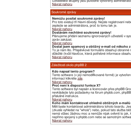
Uživatelské skupiny jsou původně vytvořeny administráto
Návrat nahoru
Soukromé zprávy
Nemůžu posílat soukromé zprávy!
Pro toto existují tři hlavní důvody. Nejste registrovaní 
zeptejte se administrátora, proč to tomu tak je.
Návrat nahoru
Dostávám nechtěné soukromé zprávy!
Plánujeme přidání seznamu ignorovaných uživatelů v syst
zpráv zakázat.
Návrat nahoru
Dostal jsem spamový a obtížný e-mail od někoho z 
To je nám líto. Příspěvkové formuláře obsahují obranné me
důležité (kvůli hlavičce, která potřebné informace obsa
Návrat nahoru
Záležitosti okolo phpBB 2
Kdo napsal tento program?
Tento software (v její nemodifikované formě) je vytvoře
informací klikněte
zde
.
Návrat nahoru
Proč není k dispozici funkce X?
Tento software byl napsán a licencován přes phpBB Group
nevkládejte tyto požadavky na fórum phpbb.com, phpBB G
příslušné instrukce.
Návrat nahoru
Koho mám kontaktovat ohledně obtížných e-mailů 
Měli byste kontaktovat administrátora tohoto boardu. Je
(zkuste vyhledat na "whois") nebo, pokud tato služba bě
nemá vůbec žádnou moc a nemůže nijak ovlivnit to jak, k
nepřímo spojený s phpbb.com nebo se samotným software
Návrat nahoru