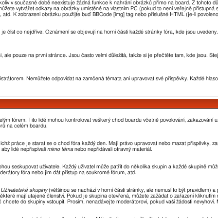
oliv v současné době neexistuje žádná funkce k nahrání obrázků přímo na board. Z tohoto d
žete vytvářet odkazy na obrázky umístěné na vlastním PC (pokud to není veřejně přístupná 
 atd. K zobrazení obrázku použijte buď BBCode [img] tag nebo příslušné HTML (je-li povoleno
 je číst co nejdříve. Oznámení se objevují na horní části každé stránky fóra, kde jsou uvede
 ale pouze na první stránce. Jsou často velmi důležitá, takže si je přečtěte tam, kde jsou. St
rátorem. Nemůžete odpovídat na zamčená témata ani upravovat své příspěvky. Každé hlaso
 celým fórem. Tito lidé mohou kontrolovat veškerý chod boardu včetně povolování, zakazování už
orů na celém boardu.
 jejichž práce je starat se o chod fóra každý den. Mají právo upravovat nebo mazat příspěvky,
aby lidé nepřispívali
mimo téma
nebo nepřidávali otravný materiál.
ohou seskupovat uživatele. Každý uživatel může patřit do několika skupin a každé skupině může
oderátory fóra nebo jim dát přístup na soukromé fórum, atd.
z
Uživatelské skupiny
(většinou se nachází v horní části stránky, ale nemusí to být pravidlem)
ěkteré mají utajené členství. Pokud je skupina otevřená, můžete zažádat o zařazení kliknutím n
oč chcete do skupiny vstoupit. Prosím, nenadávejte moderátorovi, pokud vaší žádosti nevyhoví.