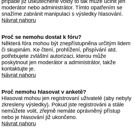
případě již uskutečněné volby to tak může učinit jen
moderátor nebo administrátor. Tímto opatřením se
snažíme zabránit manipulaci s výsledky hlasování.
Návrat nahoru
Proč se nemohu dostat k fóru?
Některá fóra mohou být znepřístupněna určitým lidem
či skupinám. Ke čtení, prohlížení, přispívání atd.
potřebujete zvláštní autorizaci, kterou může
poskytnout jen moderátor a administrátor, takže
kontaktujte je.
Návrat nahoru
Proč nemohu hlasovat v anketě?
Hlasovat mohou jen registrovaní uživatelé (aby nebyly
zkresleny výsledky). Pokud jste registrováni a stále
nemůžete volit, zřejmě nemáte oprávněný přístup
nebo je hlasování již ukončeno.
Návrat nahoru