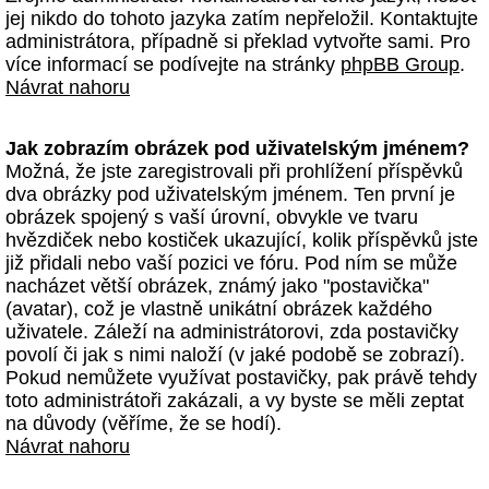
jej nikdo do tohoto jazyka zatím nepřeložil. Kontaktujte
administrátora, případně si překlad vytvořte sami. Pro
více informací se podívejte na stránky
phpBB Group
.
Návrat nahoru
Jak zobrazím obrázek pod uživatelským jménem?
Možná, že jste zaregistrovali při prohlížení příspěvků
dva obrázky pod uživatelským jménem. Ten první je
obrázek spojený s vaší úrovní, obvykle ve tvaru
hvězdiček nebo kostiček ukazující, kolik příspěvků jste
již přidali nebo vaší pozici ve fóru. Pod ním se může
nacházet větší obrázek, známý jako "postavička"
(avatar), což je vlastně unikátní obrázek každého
uživatele. Záleží na administrátorovi, zda postavičky
povolí či jak s nimi naloží (v jaké podobě se zobrazí).
Pokud nemůžete využívat postavičky, pak právě tehdy
toto administrátoři zakázali, a vy byste se měli zeptat
na důvody (věříme, že se hodí).
Návrat nahoru