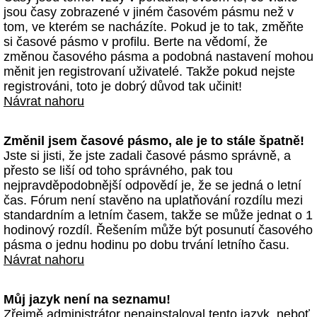
jsou časy zobrazené v jiném časovém pásmu než v
tom, ve kterém se nacházíte. Pokud je to tak, změňte
si časové pásmo v profilu. Berte na vědomí, že
změnou časového pásma a podobná nastavení mohou
měnit jen registrovaní uživatelé. Takže pokud nejste
registrováni, toto je dobrý důvod tak učinit!
Návrat nahoru
Změnil jsem časové pásmo, ale je to stále špatně!
Jste si jisti, že jste zadali časové pásmo správně, a
přesto se liší od toho správného, pak tou
nejpravděpodobnější odpovědí je, že se jedná o letní
čas. Fórum není stavěno na uplatňování rozdílu mezi
standardním a letním časem, takže se může jednat o 1
hodinový rozdíl. Řešením může být posunutí časového
pásma o jednu hodinu po dobu trvání letního času.
Návrat nahoru
Můj jazyk není na seznamu!
Zřejmě administrátor nenainstaloval tento jazyk, neboť