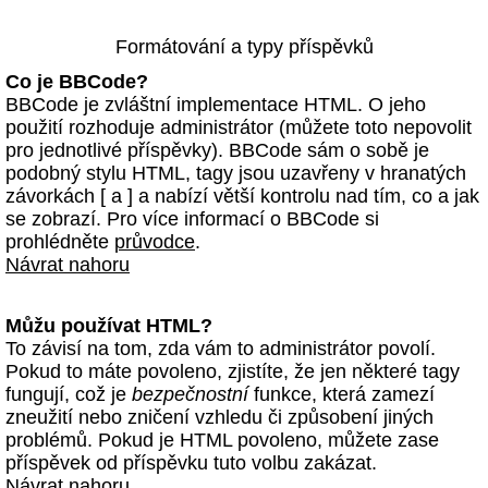
Formátování a typy příspěvků
Co je BBCode?
BBCode je zvláštní implementace HTML. O jeho
použití rozhoduje administrátor (můžete toto nepovolit
pro jednotlivé příspěvky). BBCode sám o sobě je
podobný stylu HTML, tagy jsou uzavřeny v hranatých
závorkách [ a ] a nabízí větší kontrolu nad tím, co a jak
se zobrazí. Pro více informací o BBCode si
prohlédněte
průvodce
.
Návrat nahoru
Můžu používat HTML?
To závisí na tom, zda vám to administrátor povolí.
Pokud to máte povoleno, zjistíte, že jen některé tagy
fungují, což je
bezpečnostní
funkce, která zamezí
zneužití nebo zničení vzhledu či způsobení jiných
problémů. Pokud je HTML povoleno, můžete zase
příspěvek od příspěvku tuto volbu zakázat.
Návrat nahoru