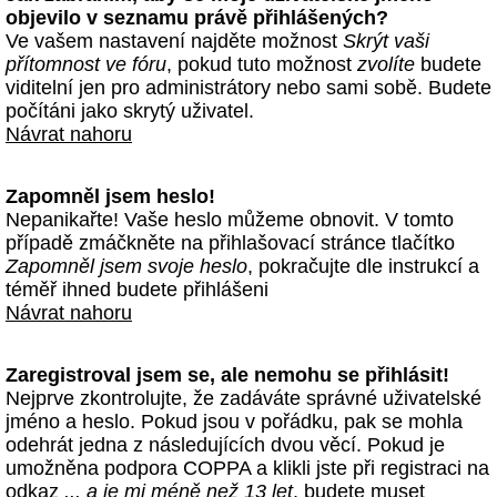
objevilo v seznamu právě přihlášených?
Ve vašem nastavení najděte možnost
Skrýt vaši
přítomnost ve fóru
, pokud tuto možnost
zvolíte
budete
viditelní jen pro administrátory nebo sami sobě. Budete
počítáni jako skrytý uživatel.
Návrat nahoru
Zapomněl jsem heslo!
Nepanikařte! Vaše heslo můžeme obnovit. V tomto
případě zmáčkněte na přihlašovací stránce tlačítko
Zapomněl jsem svoje heslo
, pokračujte dle instrukcí a
téměř ihned budete přihlášeni
Návrat nahoru
Zaregistroval jsem se, ale nemohu se přihlásit!
Nejprve zkontrolujte, že zadáváte správné uživatelské
jméno a heslo. Pokud jsou v pořádku, pak se mohla
odehrát jedna z následujících dvou věcí. Pokud je
umožněna podpora COPPA a klikli jste při registraci na
odkaz
... a je mi méně než 13 let
, budete muset