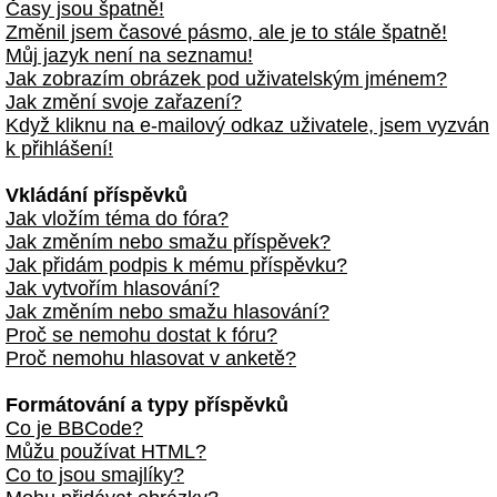
Časy jsou špatně!
Změnil jsem časové pásmo, ale je to stále špatně!
Můj jazyk není na seznamu!
Jak zobrazím obrázek pod uživatelským jménem?
Jak změní svoje zařazení?
Když kliknu na e-mailový odkaz uživatele, jsem vyzván
k přihlášení!
Vkládání příspěvků
Jak vložím téma do fóra?
Jak změním nebo smažu příspěvek?
Jak přidám podpis k mému příspěvku?
Jak vytvořím hlasování?
Jak změním nebo smažu hlasování?
Proč se nemohu dostat k fóru?
Proč nemohu hlasovat v anketě?
Formátování a typy příspěvků
Co je BBCode?
Můžu používat HTML?
Co to jsou smajlíky?