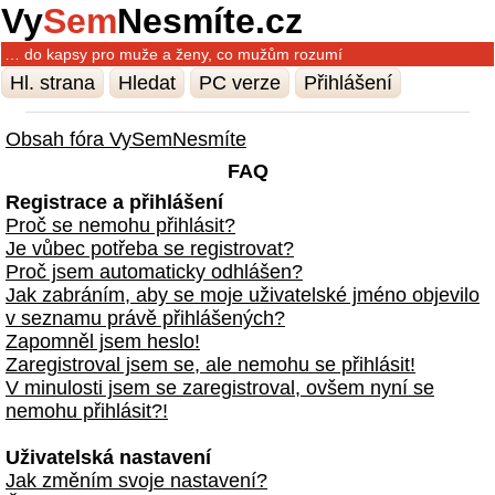
Vy
Sem
Nesmíte.cz
… do kapsy pro muže a ženy, co mužům rozumí
Hl. strana
Hledat
PC verze
Přihlášení
Obsah fóra VySemNesmíte
FAQ
Registrace a přihlášení
Proč se nemohu přihlásit?
Je vůbec potřeba se registrovat?
Proč jsem automaticky odhlášen?
Jak zabráním, aby se moje uživatelské jméno objevilo
v seznamu právě přihlášených?
Zapomněl jsem heslo!
Zaregistroval jsem se, ale nemohu se přihlásit!
V minulosti jsem se zaregistroval, ovšem nyní se
nemohu přihlásit?!
Uživatelská nastavení
Jak změním svoje nastavení?