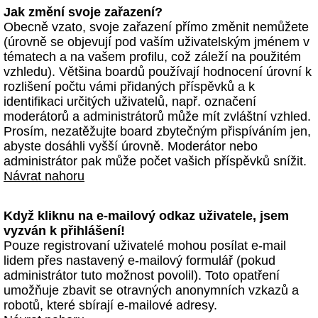
Jak změní svoje zařazení?
Obecně vzato, svoje zařazení přímo změnit nemůžete
(úrovně se objevují pod vaším uživatelským jménem v
tématech a na vašem profilu, což záleží na použitém
vzhledu). Většina boardů používají hodnocení úrovní k
rozlišení počtu vámi přidaných příspěvků a k
identifikaci určitých uživatelů, např. označení
moderátorů a administrátorů může mít zvláštní vzhled.
Prosím, nezatěžujte board zbytečným přispíváním jen,
abyste dosáhli vyšší úrovně. Moderátor nebo
administrátor pak může počet vašich příspěvků snížit.
Návrat nahoru
Když kliknu na e-mailový odkaz uživatele, jsem
vyzván k přihlášení!
Pouze registrovaní uživatelé mohou posílat e-mail
lidem přes nastavený e-mailový formulář (pokud
administrátor tuto možnost povolil). Toto opatření
umožňuje zbavit se otravných anonymních vzkazů a
robotů, které sbírají e-mailové adresy.