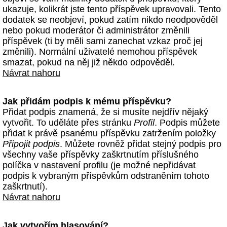
ukazuje, kolikrát jste tento příspěvek upravovali. Tento
dodatek se neobjeví, pokud zatím nikdo neodpověděl
nebo pokud moderátor či administrátor změnili
příspěvek (ti by měli sami zanechat vzkaz proč jej
změnili). Normální uživatelé nemohou příspěvek
smazat, pokud na něj již někdo odpověděl.
Návrat nahoru
Jak přidám podpis k mému příspěvku?
Přidat podpis znamená, že si musíte nejdřív nějaký
vytvořit. To uděláte přes stránku
Profil
. Podpis můžete
přidat k právě psanému příspěvku zatržením položky
Připojit podpis
. Můžete rovněž přidat stejný podpis pro
všechny vaše příspěvky zaškrtnutím příslušného
políčka v nastavení profilu (je možné nepřidávat
podpis k vybraným příspěvkům odstraněním tohoto
zaškrtnutí).
Návrat nahoru
Jak vytvořím hlasování?