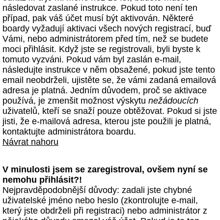
následovat zaslané instrukce. Pokud toto není ten
případ, pak váš účet musí být aktivován. Některé
boardy vyžadují aktivaci všech nových registrací, buď
Vámi, nebo administrátorem před tím, než se budete
moci přihlásit. Když jste se registrovali, byli byste k
tomuto vyzváni. Pokud vám byl zaslán e-mail,
následujte instrukce v něm obsažené, pokud jste tento
email neobdrželi, ujistěte se, že vámi zadaná emailová
adresa je platná. Jedním důvodem, proč se aktivace
používá, je zmenšit možnost výskytu
nežádoucích
uživatelů, kteří se snaží pouze obtěžovat. Pokud si jste
jisti, že e-mailová adresa, kterou jste použili je platná,
kontaktujte administrátora boardu.
Návrat nahoru
V minulosti jsem se zaregistroval, ovšem nyní se
nemohu přihlásit?!
Nejpravděpodobnější důvody: zadali jste chybné
uživatelské jméno nebo heslo (zkontrolujte e-mail,
který jste obdrželi při registraci) nebo administrátor z