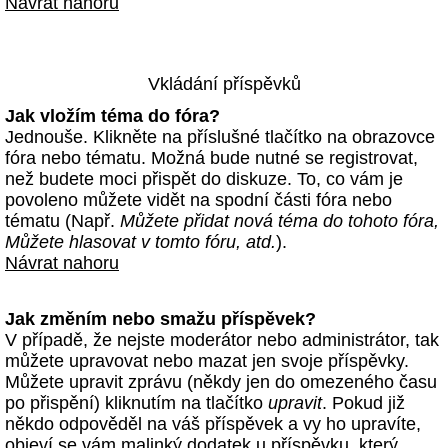
Návrat nahoru
Vkládání příspěvků
Jak vložím téma do fóra?
Jednouše. Klikněte na příslušné tlačítko na obrazovce
fóra nebo tématu. Možná bude nutné se registrovat,
než budete moci přispět do diskuze. To, co vám je
povoleno můžete vidět na spodní části fóra nebo
tématu (Např.
Můžete přidat nová téma do tohoto fóra,
Můžete hlasovat v tomto fóru, atd.
).
Návrat nahoru
Jak změním nebo smažu příspěvek?
V případě, že nejste moderátor nebo administrátor, tak
můžete upravovat nebo mazat jen svoje příspěvky.
Můžete upravit zprávu (někdy jen do omezeného času
po přispění) kliknutím na tlačítko
upravit
. Pokud již
někdo odpověděl na váš příspěvek a vy ho upravíte,
objeví se vám malinký dodatek u příspěvku, který