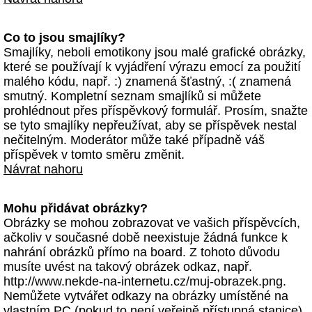
Co to jsou smajlíky?
Smajlíky, neboli emotikony jsou malé grafické obrázky,
které se používají k vyjádření výrazu emocí za použití
malého kódu, např. :) znamená šťastný, :( znamená
smutný. Kompletní seznam smajlíků si můžete
prohlédnout přes příspěvkový formulář. Prosím, snažte
se tyto smajlíky nepřeužívat, aby se příspěvek nestal
nečitelným. Moderátor může také případně váš
příspěvek v tomto směru změnit.
Návrat nahoru
Mohu přidávat obrázky?
Obrázky se mohou zobrazovat ve vašich příspěvcích,
ačkoliv v současné době neexistuje žádná funkce k
nahrání obrázků přímo na board. Z tohoto důvodu
musíte uvést na takový obrázek odkaz, např.
http://www.nekde-na-internetu.cz/muj-obrazek.png.
Nemůžete vytvářet odkazy na obrázky umístěné na
vlastním PC (pokud to není veřejně přístupná stanice)