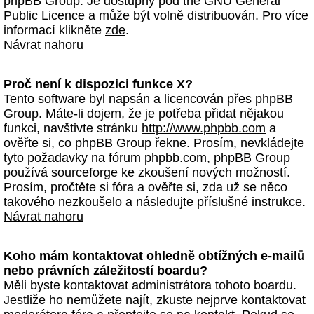
phpBB Group
. Je dostupný pod the GNU General
Public Licence a může být volně distribuován. Pro více
informací klikněte
zde
.
Návrat nahoru
Proč není k dispozici funkce X?
Tento software byl napsán a licencován přes phpBB
Group. Máte-li dojem, že je potřeba přidat nějakou
funkci, navštivte stránku
http://www.phpbb.com
a
ověřte si, co phpBB Group řekne. Prosím, nevkládejte
tyto požadavky na fórum phpbb.com, phpBB Group
používá sourceforge ke zkoušení nových možností.
Prosím, pročtěte si fóra a ověřte si, zda už se něco
takového nezkoušelo a následujte příslušné instrukce.
Návrat nahoru
Koho mám kontaktovat ohledně obtížných e-mailů
nebo právních záležitostí boardu?
Měli byste kontaktovat administrátora tohoto boardu.
Jestliže ho nemůžete najít, zkuste nejprve kontaktovat