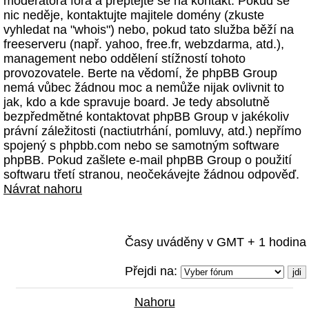
moderátora fóra a přeptejte se na kontakt. Pokud se
nic neděje, kontaktujte majitele domény (zkuste
vyhledat na "whois") nebo, pokud tato služba běží na
freeserveru (např. yahoo, free.fr, webzdarma, atd.),
management nebo oddělení stížností tohoto
provozovatele. Berte na vědomí, že phpBB Group
nemá vůbec žádnou moc a nemůže nijak ovlivnit to
jak, kdo a kde spravuje board. Je tedy absolutně
bezpředmětné kontaktovat phpBB Group v jakékoliv
právní záležitosti (nactiutrhání, pomluvy, atd.) nepřímo
spojený s phpbb.com nebo se samotným software
phpBB. Pokud zašlete e-mail phpBB Group o použití
softwaru třetí stranou, neočekávejte žádnou odpověď.
Návrat nahoru
Časy uváděny v GMT + 1 hodina
Přejdi na:
Nahoru