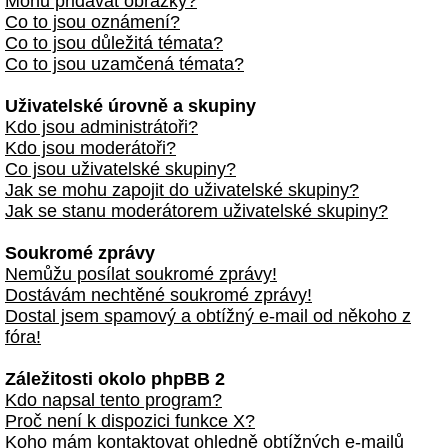
Mohu přidávat obrázky?
Co to jsou oznámení?
Co to jsou důležitá témata?
Co to jsou uzamčená témata?
Uživatelské úrovně a skupiny
Kdo jsou administrátoři?
Kdo jsou moderátoři?
Co jsou uživatelské skupiny?
Jak se mohu zapojit do uživatelské skupiny?
Jak se stanu moderátorem uživatelské skupiny?
Soukromé zprávy
Nemůžu posílat soukromé zprávy!
Dostávám nechtěné soukromé zprávy!
Dostal jsem spamový a obtížný e-mail od někoho z
fóra!
Záležitosti okolo phpBB 2
Kdo napsal tento program?
Proč není k dispozici funkce X?
Koho mám kontaktovat ohledně obtížných e-mailů