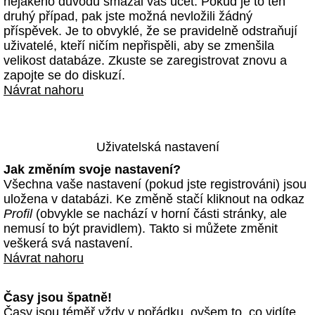
nějakého důvodu smazal váš účet. Pokud je to ten
druhý případ, pak jste možná nevložili žádný
příspěvek. Je to obvyklé, že se pravidelně odstraňují
uživatelé, kteří ničím nepřispěli, aby se zmenšila
velikost databáze. Zkuste se zaregistrovat znovu a
zapojte se do diskuzí.
Návrat nahoru
Uživatelská nastavení
Jak změním svoje nastavení?
Všechna vaše nastavení (pokud jste registrováni) jsou
uložena v databázi. Ke změně stačí kliknout na odkaz
Profil
(obvykle se nachází v horní části stránky, ale
nemusí to být pravidlem). Takto si můžete změnit
veškerá svá nastavení.
Návrat nahoru
Časy jsou špatně!
Časy jsou téměř vždy v pořádku, ovšem to, co vidíte