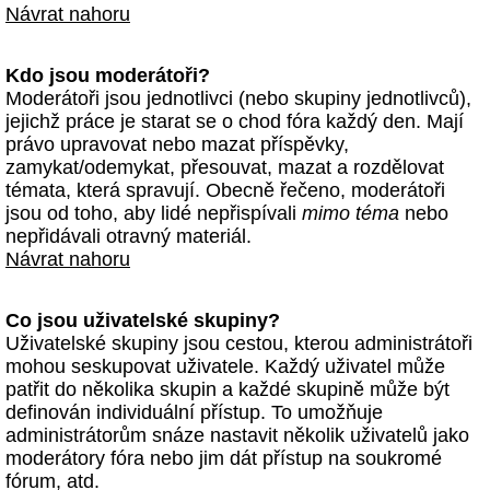
Návrat nahoru
Kdo jsou moderátoři?
Moderátoři jsou jednotlivci (nebo skupiny jednotlivců),
jejichž práce je starat se o chod fóra každý den. Mají
právo upravovat nebo mazat příspěvky,
zamykat/odemykat, přesouvat, mazat a rozdělovat
témata, která spravují. Obecně řečeno, moderátoři
jsou od toho, aby lidé nepřispívali
mimo téma
nebo
nepřidávali otravný materiál.
Návrat nahoru
Co jsou uživatelské skupiny?
Uživatelské skupiny jsou cestou, kterou administrátoři
mohou seskupovat uživatele. Každý uživatel může
patřit do několika skupin a každé skupině může být
definován individuální přístup. To umožňuje
administrátorům snáze nastavit několik uživatelů jako
moderátory fóra nebo jim dát přístup na soukromé
fórum, atd.