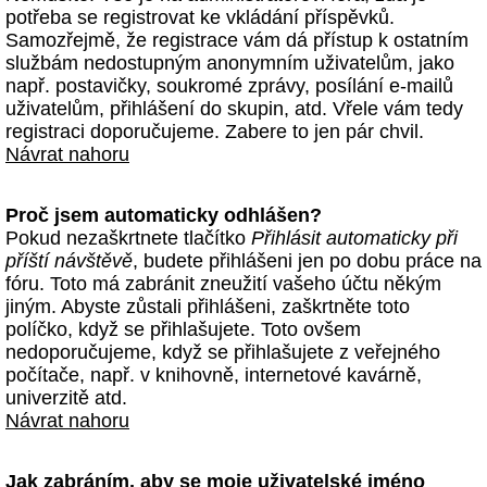
potřeba se registrovat ke vkládání příspěvků.
Samozřejmě, že registrace vám dá přístup k ostatním
službám nedostupným anonymním uživatelům, jako
např. postavičky, soukromé zprávy, posílání e-mailů
uživatelům, přihlášení do skupin, atd. Vřele vám tedy
registraci doporučujeme. Zabere to jen pár chvil.
Návrat nahoru
Proč jsem automaticky odhlášen?
Pokud nezaškrtnete tlačítko
Přihlásit automaticky při
příští návštěvě
, budete přihlášeni jen po dobu práce na
fóru. Toto má zabránit zneužití vašeho účtu někým
jiným. Abyste zůstali přihlášeni, zaškrtněte toto
políčko, když se přihlašujete. Toto ovšem
nedoporučujeme, když se přihlašujete z veřejného
počítače, např. v knihovně, internetové kavárně,
univerzitě atd.
Návrat nahoru
Jak zabráním, aby se moje uživatelské jméno