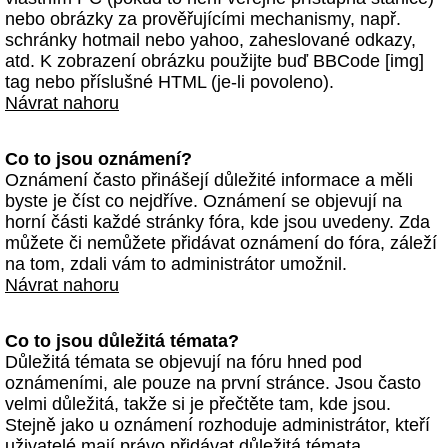
nebo obrázky za prověřujícími mechanismy, např.
schránky hotmail nebo yahoo, zaheslované odkazy,
atd. K zobrazení obrázku použijte buď BBCode [img]
tag nebo příslušné HTML (je-li povoleno).
Návrat nahoru
Co to jsou oznámení?
Oznámení často přinášejí důležité informace a měli
byste je číst co nejdříve. Oznámení se objevují na
horní části každé stránky fóra, kde jsou uvedeny. Zda
můžete či nemůžete přidávat oznámení do fóra, záleží
na tom, zdali vám to administrátor umožnil.
Návrat nahoru
Co to jsou důležitá témata?
Důležitá témata se objevují na fóru hned pod
oznámeními, ale pouze na první stránce. Jsou často
velmi důležitá, takže si je přečtěte tam, kde jsou.
Stejně jako u oznámení rozhoduje administrátor, kteří
uživatelé mají právo přidávat důležitá témata.