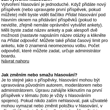
Vytvoření hlasování je jednoduché. Když přidáte nový
příspěvek (nebo upravujete první příspěvek, pokud
můžete) měli byste vidět tlačítko
Přidat hlasování
pod
hlavním oknem na přidávání příspěvků (pokud to
nevidíte, zřejmě nemáte oprávnění vytvářet ankety).
Měli byste zadat název ankety a pak alespoň dvě
možnosti (nastavte napsáním název otázky a klikněte
na
Přidat odpověď
. Můžete také přidat časový limit pro
anketu, kde 0 znamená neomezenou volbu. Počet
odpovědí, které můžete zadat, určuje administrátor
boardu.
Návrat nahoru
Jak změním nebo smažu hlasování?
Je to stejné jako s příspěvky, hlasování mohou být
upravována původním autorem, moderátorem nebo
administrátorem. Úpravu zahájíte kliknutím na první
příspěvek v tématu (toto je vždy s hlasováním
spojeno). Pokud nikdo zatím nehlasoval, pak uživatelé
mohou vymazat nebo změnit položku v hlasování, v