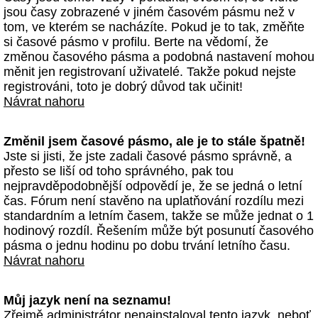
jsou časy zobrazené v jiném časovém pásmu než v
tom, ve kterém se nacházíte. Pokud je to tak, změňte
si časové pásmo v profilu. Berte na vědomí, že
změnou časového pásma a podobná nastavení mohou
měnit jen registrovaní uživatelé. Takže pokud nejste
registrováni, toto je dobrý důvod tak učinit!
Návrat nahoru
Změnil jsem časové pásmo, ale je to stále špatně!
Jste si jisti, že jste zadali časové pásmo správně, a
přesto se liší od toho správného, pak tou
nejpravděpodobnější odpovědí je, že se jedná o letní
čas. Fórum není stavěno na uplatňování rozdílu mezi
standardním a letním časem, takže se může jednat o 1
hodinový rozdíl. Řešením může být posunutí časového
pásma o jednu hodinu po dobu trvání letního času.
Návrat nahoru
Můj jazyk není na seznamu!
Zřejmě administrátor nenainstaloval tento jazyk, neboť