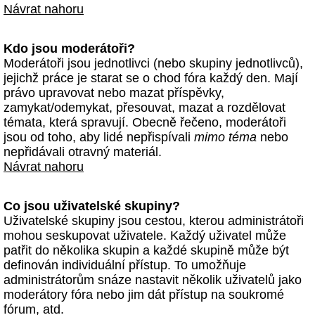
Návrat nahoru
Kdo jsou moderátoři?
Moderátoři jsou jednotlivci (nebo skupiny jednotlivců),
jejichž práce je starat se o chod fóra každý den. Mají
právo upravovat nebo mazat příspěvky,
zamykat/odemykat, přesouvat, mazat a rozdělovat
témata, která spravují. Obecně řečeno, moderátoři
jsou od toho, aby lidé nepřispívali
mimo téma
nebo
nepřidávali otravný materiál.
Návrat nahoru
Co jsou uživatelské skupiny?
Uživatelské skupiny jsou cestou, kterou administrátoři
mohou seskupovat uživatele. Každý uživatel může
patřit do několika skupin a každé skupině může být
definován individuální přístup. To umožňuje
administrátorům snáze nastavit několik uživatelů jako
moderátory fóra nebo jim dát přístup na soukromé
fórum, atd.