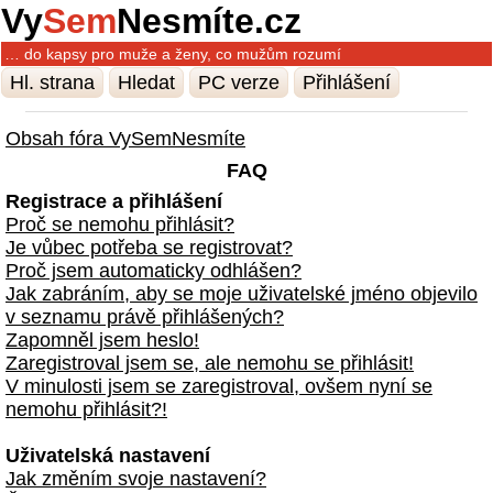
Vy
Sem
Nesmíte.cz
… do kapsy pro muže a ženy, co mužům rozumí
Hl. strana
Hledat
PC verze
Přihlášení
Obsah fóra VySemNesmíte
FAQ
Registrace a přihlášení
Proč se nemohu přihlásit?
Je vůbec potřeba se registrovat?
Proč jsem automaticky odhlášen?
Jak zabráním, aby se moje uživatelské jméno objevilo
v seznamu právě přihlášených?
Zapomněl jsem heslo!
Zaregistroval jsem se, ale nemohu se přihlásit!
V minulosti jsem se zaregistroval, ovšem nyní se
nemohu přihlásit?!
Uživatelská nastavení
Jak změním svoje nastavení?