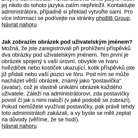
jej nikdo do tohoto jazyka zatím nepřeložil. Kontaktujte
administrátora, případně si překlad vytvořte sami. Pro
více informací se podívejte na stránky
phpBB Group
.
Návrat nahoru
Jak zobrazím obrázek pod uživatelským jménem?
Možná, že jste zaregistrovali při prohlížení příspěvků
dva obrázky pod uživatelským jménem. Ten první je
obrázek spojený s vaší úrovní, obvykle ve tvaru
hvězdiček nebo kostiček ukazující, kolik příspěvků jste
již přidali nebo vaší pozici ve fóru. Pod ním se může
nacházet větší obrázek, známý jako "postavička"
(avatar), což je vlastně unikátní obrázek každého
uživatele. Záleží na administrátorovi, zda postavičky
povolí či jak s nimi naloží (v jaké podobě se zobrazí).
Pokud nemůžete využívat postavičky, pak právě tehdy
toto administrátoři zakázali, a vy byste se měli zeptat
na důvody (věříme, že se hodí).
Návrat nahoru