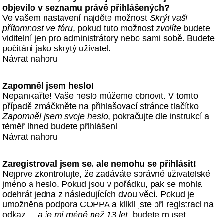
objevilo v seznamu právě přihlášených?
Ve vašem nastavení najděte možnost
Skrýt vaši
přítomnost ve fóru
, pokud tuto možnost
zvolíte
budete
viditelní jen pro administrátory nebo sami sobě. Budete
počítáni jako skrytý uživatel.
Návrat nahoru
Zapomněl jsem heslo!
Nepanikařte! Vaše heslo můžeme obnovit. V tomto
případě zmáčkněte na přihlašovací stránce tlačítko
Zapomněl jsem svoje heslo
, pokračujte dle instrukcí a
téměř ihned budete přihlášeni
Návrat nahoru
Zaregistroval jsem se, ale nemohu se přihlásit!
Nejprve zkontrolujte, že zadáváte správné uživatelské
jméno a heslo. Pokud jsou v pořádku, pak se mohla
odehrát jedna z následujících dvou věcí. Pokud je
umožněna podpora COPPA a klikli jste při registraci na
odkaz
... a je mi méně než 13 let
, budete muset