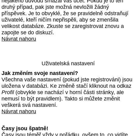
nějakého důvodu smazal váš účet. Pokud je to ten
druhý případ, pak jste možná nevložili žádný
příspěvek. Je to obvyklé, že se pravidelně odstraňují
uživatelé, kteří ničím nepřispěli, aby se zmenšila
velikost databáze. Zkuste se zaregistrovat znovu a
zapojte se do diskuzí.
Návrat nahoru
Uživatelská nastavení
Jak změním svoje nastavení?
Všechna vaše nastavení (pokud jste registrováni) jsou
uložena v databázi. Ke změně stačí kliknout na odkaz
Profil
(obvykle se nachází v horní části stránky, ale
nemusí to být pravidlem). Takto si můžete změnit
veškerá svá nastavení.
Návrat nahoru
Časy jsou špatně!
Časy jsou téměř vždy v pořádku, ovšem to, co vidíte