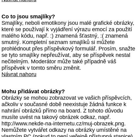
Co to jsou smajlíky?
Smajlíky, neboli emotikony jsou malé grafické obrázky,
které se používají k vyjádření výrazu emocí za použití
malého kódu, např. :) znamená šťastný, :( znamená
smutný. Kompletní seznam smajlíků si můžete
prohlédnout přes příspěvkový formulář. Prosím, snažte
se tyto smajlíky nepřeužívat, aby se příspěvek nestal
nečitelným. Moderátor může také případně váš
příspěvek v tomto směru změnit.
Návrat nahoru
Mohu přidávat obrázky?
Obrázky se mohou zobrazovat ve vašich příspěvcích,
ačkoliv v současné době neexistuje žádná funkce k
nahrání obrázků přímo na board. Z tohoto důvodu
musíte uvést na takový obrázek odkaz, např.
http://www.nekde-na-internetu.cz/muj-obrazek.png.
Nemůžete vytvářet odkazy na obrázky umístěné na
vlastním PC (pokud to není veřejně přístupná stanice)