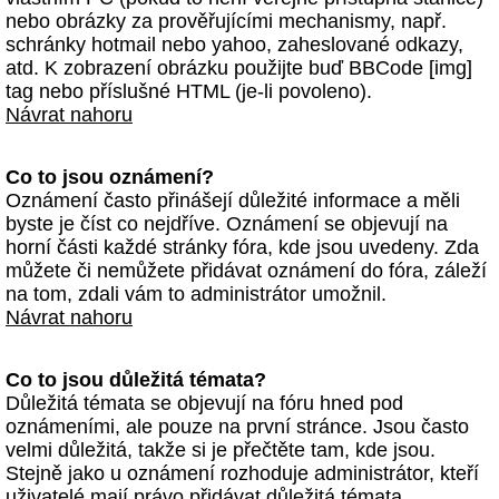
nebo obrázky za prověřujícími mechanismy, např.
schránky hotmail nebo yahoo, zaheslované odkazy,
atd. K zobrazení obrázku použijte buď BBCode [img]
tag nebo příslušné HTML (je-li povoleno).
Návrat nahoru
Co to jsou oznámení?
Oznámení často přinášejí důležité informace a měli
byste je číst co nejdříve. Oznámení se objevují na
horní části každé stránky fóra, kde jsou uvedeny. Zda
můžete či nemůžete přidávat oznámení do fóra, záleží
na tom, zdali vám to administrátor umožnil.
Návrat nahoru
Co to jsou důležitá témata?
Důležitá témata se objevují na fóru hned pod
oznámeními, ale pouze na první stránce. Jsou často
velmi důležitá, takže si je přečtěte tam, kde jsou.
Stejně jako u oznámení rozhoduje administrátor, kteří
uživatelé mají právo přidávat důležitá témata.