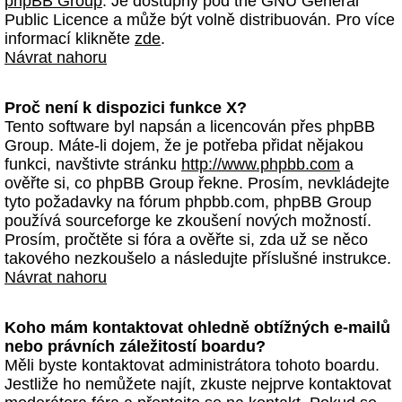
phpBB Group
. Je dostupný pod the GNU General
Public Licence a může být volně distribuován. Pro více
informací klikněte
zde
.
Návrat nahoru
Proč není k dispozici funkce X?
Tento software byl napsán a licencován přes phpBB
Group. Máte-li dojem, že je potřeba přidat nějakou
funkci, navštivte stránku
http://www.phpbb.com
a
ověřte si, co phpBB Group řekne. Prosím, nevkládejte
tyto požadavky na fórum phpbb.com, phpBB Group
používá sourceforge ke zkoušení nových možností.
Prosím, pročtěte si fóra a ověřte si, zda už se něco
takového nezkoušelo a následujte příslušné instrukce.
Návrat nahoru
Koho mám kontaktovat ohledně obtížných e-mailů
nebo právních záležitostí boardu?
Měli byste kontaktovat administrátora tohoto boardu.
Jestliže ho nemůžete najít, zkuste nejprve kontaktovat