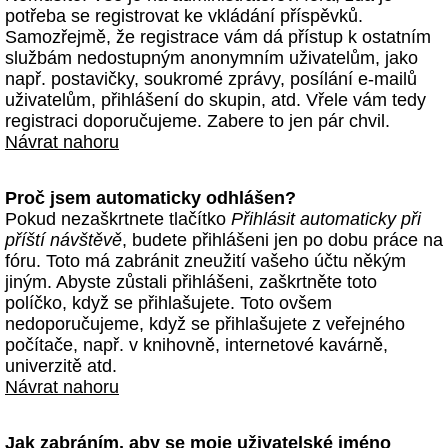
potřeba se registrovat ke vkládání příspěvků.
Samozřejmě, že registrace vám dá přístup k ostatním
službám nedostupným anonymním uživatelům, jako
např. postavičky, soukromé zprávy, posílání e-mailů
uživatelům, přihlášení do skupin, atd. Vřele vám tedy
registraci doporučujeme. Zabere to jen pár chvil.
Návrat nahoru
Proč jsem automaticky odhlášen?
Pokud nezaškrtnete tlačítko
Přihlásit automaticky při
příští návštěvě
, budete přihlášeni jen po dobu práce na
fóru. Toto má zabránit zneužití vašeho účtu někým
jiným. Abyste zůstali přihlášeni, zaškrtněte toto
políčko, když se přihlašujete. Toto ovšem
nedoporučujeme, když se přihlašujete z veřejného
počítače, např. v knihovně, internetové kavárně,
univerzitě atd.
Návrat nahoru
Jak zabráním, aby se moje uživatelské jméno