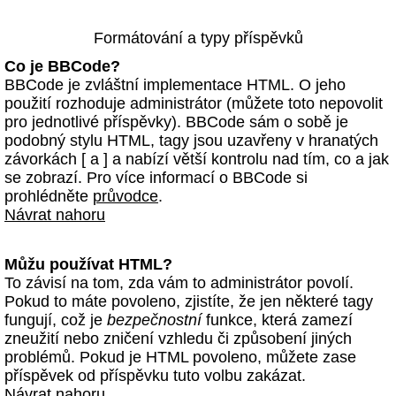
Formátování a typy příspěvků
Co je BBCode?
BBCode je zvláštní implementace HTML. O jeho
použití rozhoduje administrátor (můžete toto nepovolit
pro jednotlivé příspěvky). BBCode sám o sobě je
podobný stylu HTML, tagy jsou uzavřeny v hranatých
závorkách [ a ] a nabízí větší kontrolu nad tím, co a jak
se zobrazí. Pro více informací o BBCode si
prohlédněte
průvodce
.
Návrat nahoru
Můžu používat HTML?
To závisí na tom, zda vám to administrátor povolí.
Pokud to máte povoleno, zjistíte, že jen některé tagy
fungují, což je
bezpečnostní
funkce, která zamezí
zneužití nebo zničení vzhledu či způsobení jiných
problémů. Pokud je HTML povoleno, můžete zase
příspěvek od příspěvku tuto volbu zakázat.
Návrat nahoru