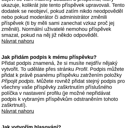
ukazuje, kolikrát jste tento příspěvek upravovali. Tento
dodatek se neobjeví, pokud zatím nikdo neodpověděl
nebo pokud moderátor či administrátor změnili
příspěvek (ti by měli sami zanechat vzkaz proč jej
změnili). Normální uživatelé nemohou příspěvek
smazat, pokud na něj již někdo odpověděl.
Návrat nahoru
Jak přidám podpis k mému příspěvku?
Přidat podpis znamená, že si musíte nejdřív nějaký
vytvořit. To uděláte přes stránku
Profil
. Podpis můžete
přidat k právě psanému příspěvku zatržením položky
Připojit podpis
. Můžete rovněž přidat stejný podpis pro
všechny vaše příspěvky zaškrtnutím příslušného
políčka v nastavení profilu (je možné nepřidávat
podpis k vybraným příspěvkům odstraněním tohoto
zaškrtnutí).
Návrat nahoru
Jak vytvořím hlasování?