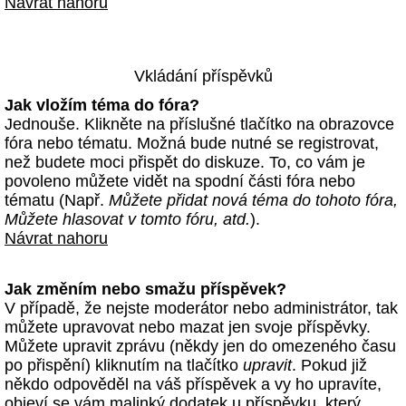
Návrat nahoru
Vkládání příspěvků
Jak vložím téma do fóra?
Jednouše. Klikněte na příslušné tlačítko na obrazovce
fóra nebo tématu. Možná bude nutné se registrovat,
než budete moci přispět do diskuze. To, co vám je
povoleno můžete vidět na spodní části fóra nebo
tématu (Např.
Můžete přidat nová téma do tohoto fóra,
Můžete hlasovat v tomto fóru, atd.
).
Návrat nahoru
Jak změním nebo smažu příspěvek?
V případě, že nejste moderátor nebo administrátor, tak
můžete upravovat nebo mazat jen svoje příspěvky.
Můžete upravit zprávu (někdy jen do omezeného času
po přispění) kliknutím na tlačítko
upravit
. Pokud již
někdo odpověděl na váš příspěvek a vy ho upravíte,
objeví se vám malinký dodatek u příspěvku, který