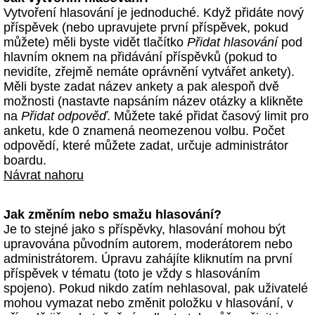
Vytvoření hlasování je jednoduché. Když přidáte nový
příspěvek (nebo upravujete první příspěvek, pokud
můžete) měli byste vidět tlačítko
Přidat hlasování
pod
hlavním oknem na přidávání příspěvků (pokud to
nevidíte, zřejmě nemáte oprávnění vytvářet ankety).
Měli byste zadat název ankety a pak alespoň dvě
možnosti (nastavte napsáním název otázky a klikněte
na
Přidat odpověď
. Můžete také přidat časový limit pro
anketu, kde 0 znamená neomezenou volbu. Počet
odpovědí, které můžete zadat, určuje administrátor
boardu.
Návrat nahoru
Jak změním nebo smažu hlasování?
Je to stejné jako s příspěvky, hlasování mohou být
upravována původním autorem, moderátorem nebo
administrátorem. Úpravu zahájíte kliknutím na první
příspěvek v tématu (toto je vždy s hlasováním
spojeno). Pokud nikdo zatím nehlasoval, pak uživatelé
mohou vymazat nebo změnit položku v hlasování, v