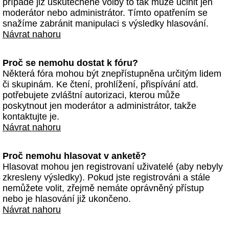
případě již uskutečněné volby to tak může učinit jen
moderátor nebo administrátor. Tímto opatřením se
snažíme zabránit manipulaci s výsledky hlasování.
Návrat nahoru
Proč se nemohu dostat k fóru?
Některá fóra mohou být znepřístupněna určitým lidem
či skupinám. Ke čtení, prohlížení, přispívání atd.
potřebujete zvláštní autorizaci, kterou může
poskytnout jen moderátor a administrátor, takže
kontaktujte je.
Návrat nahoru
Proč nemohu hlasovat v anketě?
Hlasovat mohou jen registrovaní uživatelé (aby nebyly
zkresleny výsledky). Pokud jste registrováni a stále
nemůžete volit, zřejmě nemáte oprávněný přístup
nebo je hlasování již ukončeno.
Návrat nahoru