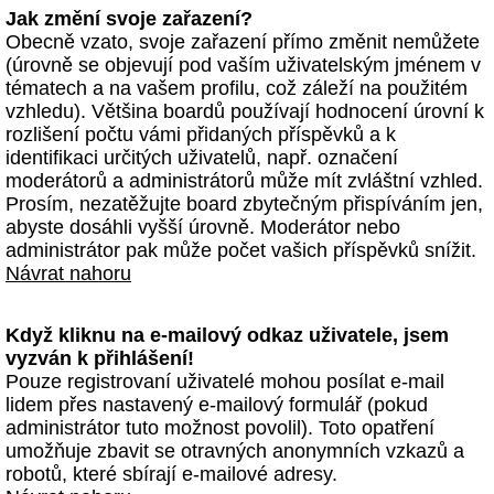
Jak změní svoje zařazení?
Obecně vzato, svoje zařazení přímo změnit nemůžete
(úrovně se objevují pod vaším uživatelským jménem v
tématech a na vašem profilu, což záleží na použitém
vzhledu). Většina boardů používají hodnocení úrovní k
rozlišení počtu vámi přidaných příspěvků a k
identifikaci určitých uživatelů, např. označení
moderátorů a administrátorů může mít zvláštní vzhled.
Prosím, nezatěžujte board zbytečným přispíváním jen,
abyste dosáhli vyšší úrovně. Moderátor nebo
administrátor pak může počet vašich příspěvků snížit.
Návrat nahoru
Když kliknu na e-mailový odkaz uživatele, jsem
vyzván k přihlášení!
Pouze registrovaní uživatelé mohou posílat e-mail
lidem přes nastavený e-mailový formulář (pokud
administrátor tuto možnost povolil). Toto opatření
umožňuje zbavit se otravných anonymních vzkazů a
robotů, které sbírají e-mailové adresy.