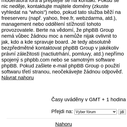
moderátora fóra a přeptejte se na kontakt. Pokud se
nic neděje, kontaktujte majitele domény (zkuste
vyhledat na "whois") nebo, pokud tato služba běží na
freeserveru (např. yahoo, free.fr, webzdarma, atd.),
management nebo oddělení stížností tohoto
provozovatele. Berte na vědomí, že phpBB Group
nemá vůbec žádnou moc a nemůže nijak ovlivnit to
jak, kdo a kde spravuje board. Je tedy absolutně
bezpředmětné kontaktovat phpBB Group v jakékoliv
právní záležitosti (nactiutrhání, pomluvy, atd.) nepřímo
spojený s phpbb.com nebo se samotným software
phpBB. Pokud zašlete e-mail phpBB Group o použití
softwaru třetí stranou, neočekávejte žádnou odpověď.
Návrat nahoru
Časy uváděny v GMT + 1 hodina
Přejdi na:
Nahoru