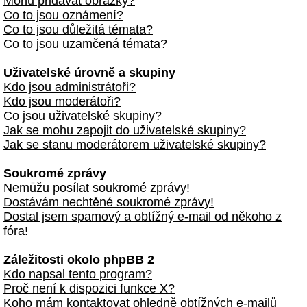
Mohu přidávat obrázky?
Co to jsou oznámení?
Co to jsou důležitá témata?
Co to jsou uzamčená témata?
Uživatelské úrovně a skupiny
Kdo jsou administrátoři?
Kdo jsou moderátoři?
Co jsou uživatelské skupiny?
Jak se mohu zapojit do uživatelské skupiny?
Jak se stanu moderátorem uživatelské skupiny?
Soukromé zprávy
Nemůžu posílat soukromé zprávy!
Dostávám nechtěné soukromé zprávy!
Dostal jsem spamový a obtížný e-mail od někoho z
fóra!
Záležitosti okolo phpBB 2
Kdo napsal tento program?
Proč není k dispozici funkce X?
Koho mám kontaktovat ohledně obtížných e-mailů