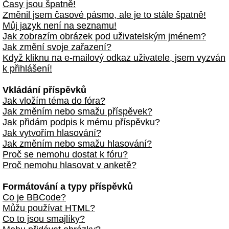
Časy jsou špatně!
Změnil jsem časové pásmo, ale je to stále špatně!
Můj jazyk není na seznamu!
Jak zobrazím obrázek pod uživatelským jménem?
Jak změní svoje zařazení?
Když kliknu na e-mailový odkaz uživatele, jsem vyzván
k přihlášení!
Vkládání příspěvků
Jak vložím téma do fóra?
Jak změním nebo smažu příspěvek?
Jak přidám podpis k mému příspěvku?
Jak vytvořím hlasování?
Jak změním nebo smažu hlasování?
Proč se nemohu dostat k fóru?
Proč nemohu hlasovat v anketě?
Formátování a typy příspěvků
Co je BBCode?
Můžu používat HTML?
Co to jsou smajlíky?