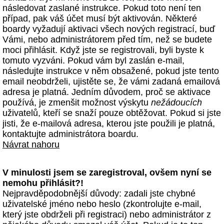
následovat zaslané instrukce. Pokud toto není ten
případ, pak váš účet musí být aktivován. Některé
boardy vyžadují aktivaci všech nových registrací, buď
Vámi, nebo administrátorem před tím, než se budete
moci přihlásit. Když jste se registrovali, byli byste k
tomuto vyzváni. Pokud vám byl zaslán e-mail,
následujte instrukce v něm obsažené, pokud jste tento
email neobdrželi, ujistěte se, že vámi zadaná emailová
adresa je platná. Jedním důvodem, proč se aktivace
používá, je zmenšit možnost výskytu
nežádoucích
uživatelů, kteří se snaží pouze obtěžovat. Pokud si jste
jisti, že e-mailová adresa, kterou jste použili je platná,
kontaktujte administrátora boardu.
Návrat nahoru
V minulosti jsem se zaregistroval, ovšem nyní se
nemohu přihlásit?!
Nejpravděpodobnější důvody: zadali jste chybné
uživatelské jméno nebo heslo (zkontrolujte e-mail,
který jste obdrželi při registraci) nebo administrátor z