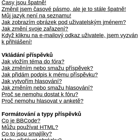
Časy jsou špatně!
Změnil jsem časové pásmo, ale je to stále špatně!
Můj jazyk není na seznamu!
Jak zobrazím obrázek pod uživatelským jménem?
Jak změní svoje zařazení?
Když kliknu na e-mailový odkaz uživatele, jsem vyzván
k přihlášení!
Vkládání příspěvků
Jak vložím téma do fóra?
Jak změním nebo smažu příspěvek?
Jak přidám podpis k mému příspěvku?
Jak vytvořím hlasování?
Jak změním nebo smažu hlasování?
Proč se nemohu dostat k fóru?
Proč nemohu hlasovat v anketě?
Formátování a typy příspěvků
Co je BBCode?
Můžu používat HTML?
Co to jsou smajlíky?