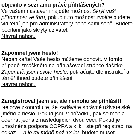
objevilo v seznamu právě přihlášených?
Ve vašem nastavení najděte možnost
Skrýt vaši
přítomnost ve fóru
, pokud tuto možnost
zvolíte
budete
viditelní jen pro administrátory nebo sami sobě. Budete
počítáni jako skrytý uživatel.
Návrat nahoru
Zapomněl jsem heslo!
Nepanikařte! Vaše heslo můžeme obnovit. V tomto
případě zmáčkněte na přihlašovací stránce tlačítko
Zapomněl jsem svoje heslo
, pokračujte dle instrukcí a
téměř ihned budete přihlášeni
Návrat nahoru
Zaregistroval jsem se, ale nemohu se přihlásit!
Nejprve zkontrolujte, že zadáváte správné uživatelské
jméno a heslo. Pokud jsou v pořádku, pak se mohla
odehrát jedna z následujících dvou věcí. Pokud je
umožněna podpora COPPA a klikli jste při registraci na
odkaz
... a je mi méně než 13 let
, budete muset