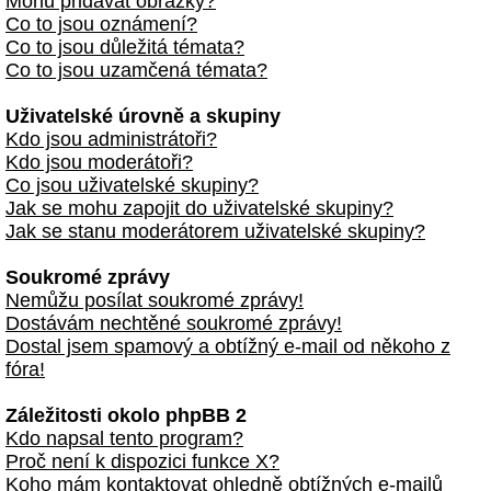
Mohu přidávat obrázky?
Co to jsou oznámení?
Co to jsou důležitá témata?
Co to jsou uzamčená témata?
Uživatelské úrovně a skupiny
Kdo jsou administrátoři?
Kdo jsou moderátoři?
Co jsou uživatelské skupiny?
Jak se mohu zapojit do uživatelské skupiny?
Jak se stanu moderátorem uživatelské skupiny?
Soukromé zprávy
Nemůžu posílat soukromé zprávy!
Dostávám nechtěné soukromé zprávy!
Dostal jsem spamový a obtížný e-mail od někoho z
fóra!
Záležitosti okolo phpBB 2
Kdo napsal tento program?
Proč není k dispozici funkce X?
Koho mám kontaktovat ohledně obtížných e-mailů