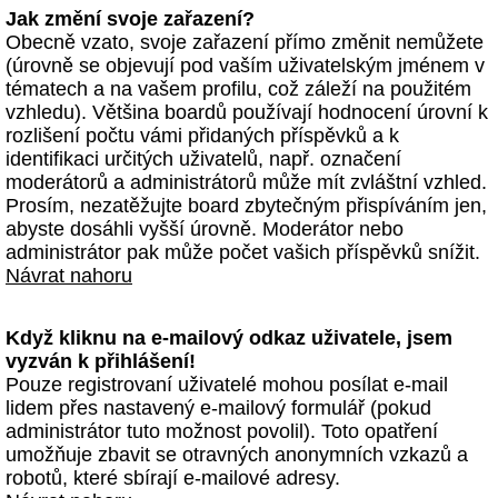
Jak změní svoje zařazení?
Obecně vzato, svoje zařazení přímo změnit nemůžete
(úrovně se objevují pod vaším uživatelským jménem v
tématech a na vašem profilu, což záleží na použitém
vzhledu). Většina boardů používají hodnocení úrovní k
rozlišení počtu vámi přidaných příspěvků a k
identifikaci určitých uživatelů, např. označení
moderátorů a administrátorů může mít zvláštní vzhled.
Prosím, nezatěžujte board zbytečným přispíváním jen,
abyste dosáhli vyšší úrovně. Moderátor nebo
administrátor pak může počet vašich příspěvků snížit.
Návrat nahoru
Když kliknu na e-mailový odkaz uživatele, jsem
vyzván k přihlášení!
Pouze registrovaní uživatelé mohou posílat e-mail
lidem přes nastavený e-mailový formulář (pokud
administrátor tuto možnost povolil). Toto opatření
umožňuje zbavit se otravných anonymních vzkazů a
robotů, které sbírají e-mailové adresy.