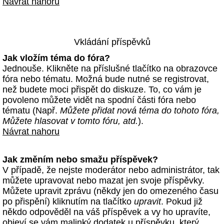
Návrat nahoru
Vkládání příspěvků
Jak vložím téma do fóra?
Jednouše. Klikněte na příslušné tlačítko na obrazovce
fóra nebo tématu. Možná bude nutné se registrovat,
než budete moci přispět do diskuze. To, co vám je
povoleno můžete vidět na spodní části fóra nebo
tématu (Např.
Můžete přidat nová téma do tohoto fóra,
Můžete hlasovat v tomto fóru, atd.
).
Návrat nahoru
Jak změním nebo smažu příspěvek?
V případě, že nejste moderátor nebo administrátor, tak
můžete upravovat nebo mazat jen svoje příspěvky.
Můžete upravit zprávu (někdy jen do omezeného času
po přispění) kliknutím na tlačítko
upravit
. Pokud již
někdo odpověděl na váš příspěvek a vy ho upravíte,
objeví se vám malinký dodatek u příspěvku, který