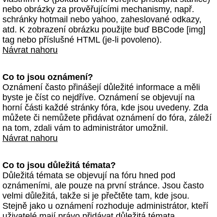
nebo obrázky za prověřujícími mechanismy, např.
schránky hotmail nebo yahoo, zaheslované odkazy,
atd. K zobrazení obrázku použijte buď BBCode [img]
tag nebo příslušné HTML (je-li povoleno).
Návrat nahoru
Co to jsou oznámení?
Oznámení často přinášejí důležité informace a měli
byste je číst co nejdříve. Oznámení se objevují na
horní části každé stránky fóra, kde jsou uvedeny. Zda
můžete či nemůžete přidávat oznámení do fóra, záleží
na tom, zdali vám to administrátor umožnil.
Návrat nahoru
Co to jsou důležitá témata?
Důležitá témata se objevují na fóru hned pod
oznámeními, ale pouze na první stránce. Jsou často
velmi důležitá, takže si je přečtěte tam, kde jsou.
Stejně jako u oznámení rozhoduje administrátor, kteří
uživatelé mají právo přidávat důležitá témata.