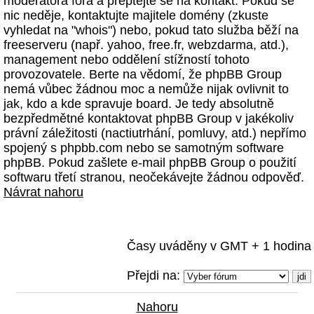
moderátora fóra a přeptejte se na kontakt. Pokud se
nic neděje, kontaktujte majitele domény (zkuste
vyhledat na "whois") nebo, pokud tato služba běží na
freeserveru (např. yahoo, free.fr, webzdarma, atd.),
management nebo oddělení stížností tohoto
provozovatele. Berte na vědomí, že phpBB Group
nemá vůbec žádnou moc a nemůže nijak ovlivnit to
jak, kdo a kde spravuje board. Je tedy absolutně
bezpředmětné kontaktovat phpBB Group v jakékoliv
právní záležitosti (nactiutrhání, pomluvy, atd.) nepřímo
spojený s phpbb.com nebo se samotným software
phpBB. Pokud zašlete e-mail phpBB Group o použití
softwaru třetí stranou, neočekávejte žádnou odpověď.
Návrat nahoru
Časy uváděny v GMT + 1 hodina
Přejdi na:
Nahoru