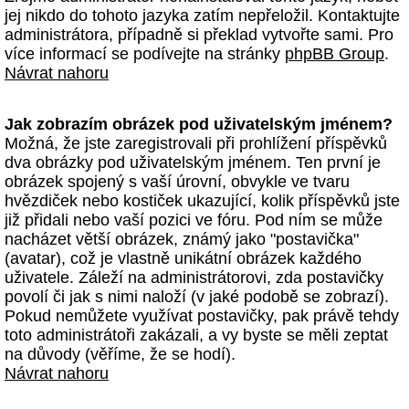
jej nikdo do tohoto jazyka zatím nepřeložil. Kontaktujte
administrátora, případně si překlad vytvořte sami. Pro
více informací se podívejte na stránky
phpBB Group
.
Návrat nahoru
Jak zobrazím obrázek pod uživatelským jménem?
Možná, že jste zaregistrovali při prohlížení příspěvků
dva obrázky pod uživatelským jménem. Ten první je
obrázek spojený s vaší úrovní, obvykle ve tvaru
hvězdiček nebo kostiček ukazující, kolik příspěvků jste
již přidali nebo vaší pozici ve fóru. Pod ním se může
nacházet větší obrázek, známý jako "postavička"
(avatar), což je vlastně unikátní obrázek každého
uživatele. Záleží na administrátorovi, zda postavičky
povolí či jak s nimi naloží (v jaké podobě se zobrazí).
Pokud nemůžete využívat postavičky, pak právě tehdy
toto administrátoři zakázali, a vy byste se měli zeptat
na důvody (věříme, že se hodí).
Návrat nahoru