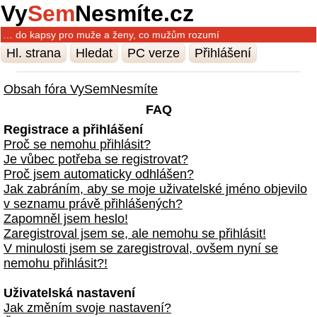
Vy
Sem
Nesmíte.cz
… do kapsy pro muže a ženy, co mužům rozumí
Hl. strana
Hledat
PC verze
Přihlášení
Obsah fóra VySemNesmíte
FAQ
Registrace a přihlášení
Proč se nemohu přihlásit?
Je vůbec potřeba se registrovat?
Proč jsem automaticky odhlášen?
Jak zabráním, aby se moje uživatelské jméno objevilo
v seznamu právě přihlášených?
Zapomněl jsem heslo!
Zaregistroval jsem se, ale nemohu se přihlásit!
V minulosti jsem se zaregistroval, ovšem nyní se
nemohu přihlásit?!
Uživatelská nastavení
Jak změním svoje nastavení?