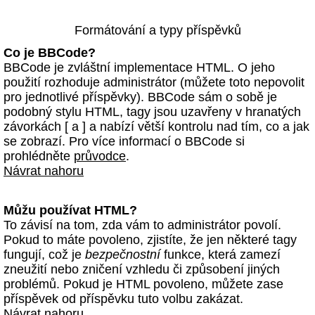
Formátování a typy příspěvků
Co je BBCode?
BBCode je zvláštní implementace HTML. O jeho
použití rozhoduje administrátor (můžete toto nepovolit
pro jednotlivé příspěvky). BBCode sám o sobě je
podobný stylu HTML, tagy jsou uzavřeny v hranatých
závorkách [ a ] a nabízí větší kontrolu nad tím, co a jak
se zobrazí. Pro více informací o BBCode si
prohlédněte
průvodce
.
Návrat nahoru
Můžu používat HTML?
To závisí na tom, zda vám to administrátor povolí.
Pokud to máte povoleno, zjistíte, že jen některé tagy
fungují, což je
bezpečnostní
funkce, která zamezí
zneužití nebo zničení vzhledu či způsobení jiných
problémů. Pokud je HTML povoleno, můžete zase
příspěvek od příspěvku tuto volbu zakázat.
Návrat nahoru