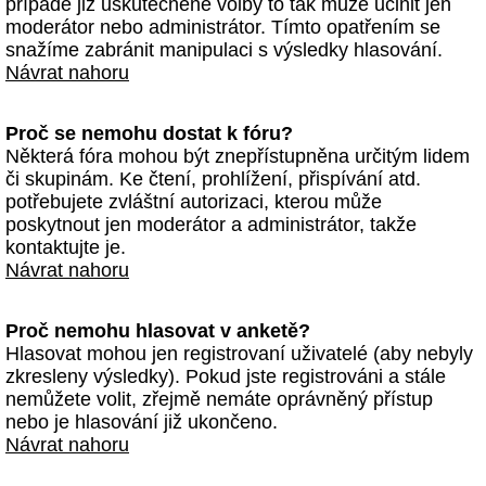
případě již uskutečněné volby to tak může učinit jen
moderátor nebo administrátor. Tímto opatřením se
snažíme zabránit manipulaci s výsledky hlasování.
Návrat nahoru
Proč se nemohu dostat k fóru?
Některá fóra mohou být znepřístupněna určitým lidem
či skupinám. Ke čtení, prohlížení, přispívání atd.
potřebujete zvláštní autorizaci, kterou může
poskytnout jen moderátor a administrátor, takže
kontaktujte je.
Návrat nahoru
Proč nemohu hlasovat v anketě?
Hlasovat mohou jen registrovaní uživatelé (aby nebyly
zkresleny výsledky). Pokud jste registrováni a stále
nemůžete volit, zřejmě nemáte oprávněný přístup
nebo je hlasování již ukončeno.
Návrat nahoru