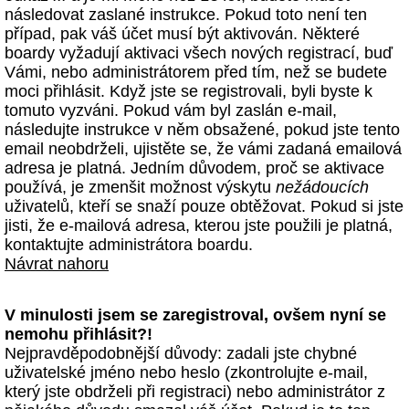
následovat zaslané instrukce. Pokud toto není ten
případ, pak váš účet musí být aktivován. Některé
boardy vyžadují aktivaci všech nových registrací, buď
Vámi, nebo administrátorem před tím, než se budete
moci přihlásit. Když jste se registrovali, byli byste k
tomuto vyzváni. Pokud vám byl zaslán e-mail,
následujte instrukce v něm obsažené, pokud jste tento
email neobdrželi, ujistěte se, že vámi zadaná emailová
adresa je platná. Jedním důvodem, proč se aktivace
používá, je zmenšit možnost výskytu
nežádoucích
uživatelů, kteří se snaží pouze obtěžovat. Pokud si jste
jisti, že e-mailová adresa, kterou jste použili je platná,
kontaktujte administrátora boardu.
Návrat nahoru
V minulosti jsem se zaregistroval, ovšem nyní se
nemohu přihlásit?!
Nejpravděpodobnější důvody: zadali jste chybné
uživatelské jméno nebo heslo (zkontrolujte e-mail,
který jste obdrželi při registraci) nebo administrátor z