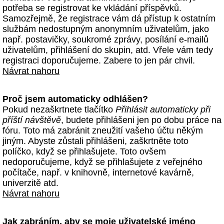
potřeba se registrovat ke vkládání příspěvků.
Samozřejmě, že registrace vám dá přístup k ostatním
službám nedostupným anonymním uživatelům, jako
např. postavičky, soukromé zprávy, posílání e-mailů
uživatelům, přihlášení do skupin, atd. Vřele vám tedy
registraci doporučujeme. Zabere to jen pár chvil.
Návrat nahoru
Proč jsem automaticky odhlášen?
Pokud nezaškrtnete tlačítko
Přihlásit automaticky při
příští návštěvě
, budete přihlášeni jen po dobu práce na
fóru. Toto má zabránit zneužití vašeho účtu někým
jiným. Abyste zůstali přihlášeni, zaškrtněte toto
políčko, když se přihlašujete. Toto ovšem
nedoporučujeme, když se přihlašujete z veřejného
počítače, např. v knihovně, internetové kavárně,
univerzitě atd.
Návrat nahoru
Jak zabráním, aby se moje uživatelské jméno