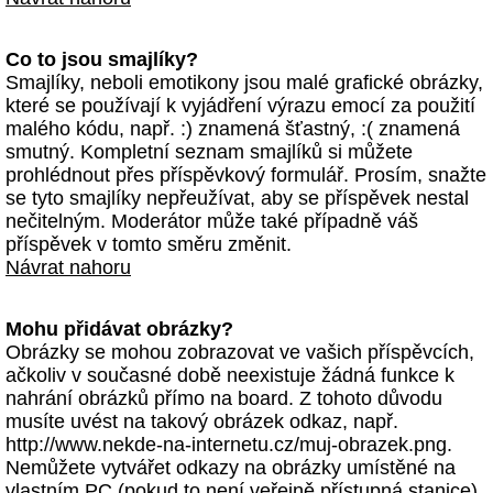
Co to jsou smajlíky?
Smajlíky, neboli emotikony jsou malé grafické obrázky,
které se používají k vyjádření výrazu emocí za použití
malého kódu, např. :) znamená šťastný, :( znamená
smutný. Kompletní seznam smajlíků si můžete
prohlédnout přes příspěvkový formulář. Prosím, snažte
se tyto smajlíky nepřeužívat, aby se příspěvek nestal
nečitelným. Moderátor může také případně váš
příspěvek v tomto směru změnit.
Návrat nahoru
Mohu přidávat obrázky?
Obrázky se mohou zobrazovat ve vašich příspěvcích,
ačkoliv v současné době neexistuje žádná funkce k
nahrání obrázků přímo na board. Z tohoto důvodu
musíte uvést na takový obrázek odkaz, např.
http://www.nekde-na-internetu.cz/muj-obrazek.png.
Nemůžete vytvářet odkazy na obrázky umístěné na
vlastním PC (pokud to není veřejně přístupná stanice)