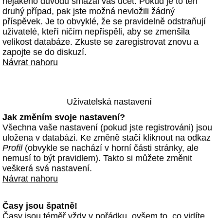
nějakého důvodu smazal váš účet. Pokud je to ten
druhý případ, pak jste možná nevložili žádný
příspěvek. Je to obvyklé, že se pravidelně odstraňují
uživatelé, kteří ničím nepřispěli, aby se zmenšila
velikost databáze. Zkuste se zaregistrovat znovu a
zapojte se do diskuzí.
Návrat nahoru
Uživatelská nastavení
Jak změním svoje nastavení?
Všechna vaše nastavení (pokud jste registrováni) jsou
uložena v databázi. Ke změně stačí kliknout na odkaz
Profil
(obvykle se nachází v horní části stránky, ale
nemusí to být pravidlem). Takto si můžete změnit
veškerá svá nastavení.
Návrat nahoru
Časy jsou špatně!
Časy jsou téměř vždy v pořádku, ovšem to, co vidíte