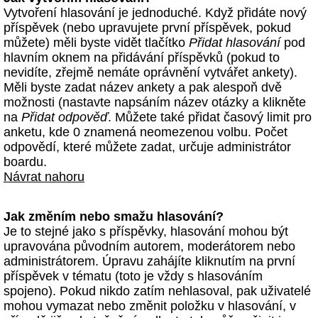
Vytvoření hlasování je jednoduché. Když přidáte nový
příspěvek (nebo upravujete první příspěvek, pokud
můžete) měli byste vidět tlačítko
Přidat hlasování
pod
hlavním oknem na přidávání příspěvků (pokud to
nevidíte, zřejmě nemáte oprávnění vytvářet ankety).
Měli byste zadat název ankety a pak alespoň dvě
možnosti (nastavte napsáním název otázky a klikněte
na
Přidat odpověď
. Můžete také přidat časový limit pro
anketu, kde 0 znamená neomezenou volbu. Počet
odpovědí, které můžete zadat, určuje administrátor
boardu.
Návrat nahoru
Jak změním nebo smažu hlasování?
Je to stejné jako s příspěvky, hlasování mohou být
upravována původním autorem, moderátorem nebo
administrátorem. Úpravu zahájíte kliknutím na první
příspěvek v tématu (toto je vždy s hlasováním
spojeno). Pokud nikdo zatím nehlasoval, pak uživatelé
mohou vymazat nebo změnit položku v hlasování, v