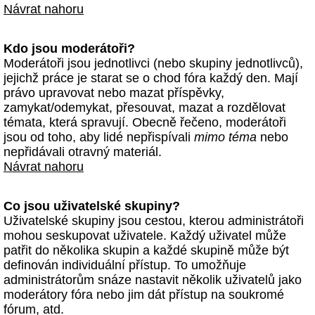
Návrat nahoru
Kdo jsou moderátoři?
Moderátoři jsou jednotlivci (nebo skupiny jednotlivců),
jejichž práce je starat se o chod fóra každý den. Mají
právo upravovat nebo mazat příspěvky,
zamykat/odemykat, přesouvat, mazat a rozdělovat
témata, která spravují. Obecně řečeno, moderátoři
jsou od toho, aby lidé nepřispívali
mimo téma
nebo
nepřidávali otravný materiál.
Návrat nahoru
Co jsou uživatelské skupiny?
Uživatelské skupiny jsou cestou, kterou administrátoři
mohou seskupovat uživatele. Každý uživatel může
patřit do několika skupin a každé skupině může být
definován individuální přístup. To umožňuje
administrátorům snáze nastavit několik uživatelů jako
moderátory fóra nebo jim dát přístup na soukromé
fórum, atd.