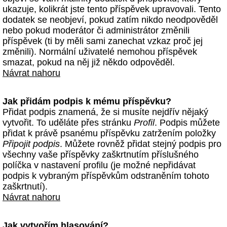
ukazuje, kolikrát jste tento příspěvek upravovali. Tento
dodatek se neobjeví, pokud zatím nikdo neodpověděl
nebo pokud moderátor či administrátor změnili
příspěvek (ti by měli sami zanechat vzkaz proč jej
změnili). Normální uživatelé nemohou příspěvek
smazat, pokud na něj již někdo odpověděl.
Návrat nahoru
Jak přidám podpis k mému příspěvku?
Přidat podpis znamená, že si musíte nejdřív nějaký
vytvořit. To uděláte přes stránku
Profil
. Podpis můžete
přidat k právě psanému příspěvku zatržením položky
Připojit podpis
. Můžete rovněž přidat stejný podpis pro
všechny vaše příspěvky zaškrtnutím příslušného
políčka v nastavení profilu (je možné nepřidávat
podpis k vybraným příspěvkům odstraněním tohoto
zaškrtnutí).
Návrat nahoru
Jak vytvořím hlasování?