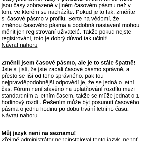
jsou časy zobrazené v jiném časovém pásmu než v
tom, ve kterém se nacházíte. Pokud je to tak, změňte
si časové pásmo v profilu. Berte na vědomí, že
změnou časového pásma a podobná nastavení mohou
měnit jen registrovaní uživatelé. Takže pokud nejste
registrováni, toto je dobrý důvod tak učinit!
Návrat nahoru
Změnil jsem časové pásmo, ale je to stále špatně!
Jste si jisti, že jste zadali časové pásmo správně, a
přesto se liší od toho správného, pak tou
nejpravděpodobnější odpovědí je, že se jedná o letní
čas. Fórum není stavěno na uplatňování rozdílu mezi
standardním a letním časem, takže se může jednat o 1
hodinový rozdíl. Řešením může být posunutí časového
pásma o jednu hodinu po dobu trvání letního času.
Návrat nahoru
Můj jazyk není na seznamu!
Zřejmě administrátor nenainstaloval tento jazyk, neboť