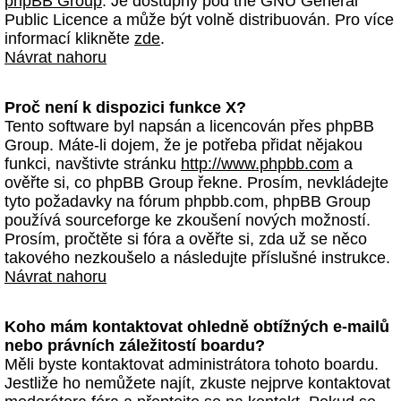
phpBB Group
. Je dostupný pod the GNU General
Public Licence a může být volně distribuován. Pro více
informací klikněte
zde
.
Návrat nahoru
Proč není k dispozici funkce X?
Tento software byl napsán a licencován přes phpBB
Group. Máte-li dojem, že je potřeba přidat nějakou
funkci, navštivte stránku
http://www.phpbb.com
a
ověřte si, co phpBB Group řekne. Prosím, nevkládejte
tyto požadavky na fórum phpbb.com, phpBB Group
používá sourceforge ke zkoušení nových možností.
Prosím, pročtěte si fóra a ověřte si, zda už se něco
takového nezkoušelo a následujte příslušné instrukce.
Návrat nahoru
Koho mám kontaktovat ohledně obtížných e-mailů
nebo právních záležitostí boardu?
Měli byste kontaktovat administrátora tohoto boardu.
Jestliže ho nemůžete najít, zkuste nejprve kontaktovat