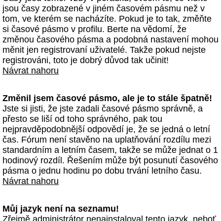
jsou časy zobrazené v jiném časovém pásmu než v
tom, ve kterém se nacházíte. Pokud je to tak, změňte
si časové pásmo v profilu. Berte na vědomí, že
změnou časového pásma a podobná nastavení mohou
měnit jen registrovaní uživatelé. Takže pokud nejste
registrováni, toto je dobrý důvod tak učinit!
Návrat nahoru
Změnil jsem časové pásmo, ale je to stále špatně!
Jste si jisti, že jste zadali časové pásmo správně, a
přesto se liší od toho správného, pak tou
nejpravděpodobnější odpovědí je, že se jedná o letní
čas. Fórum není stavěno na uplatňování rozdílu mezi
standardním a letním časem, takže se může jednat o 1
hodinový rozdíl. Řešením může být posunutí časového
pásma o jednu hodinu po dobu trvání letního času.
Návrat nahoru
Můj jazyk není na seznamu!
Zřejmě administrátor nenainstaloval tento jazyk, neboť