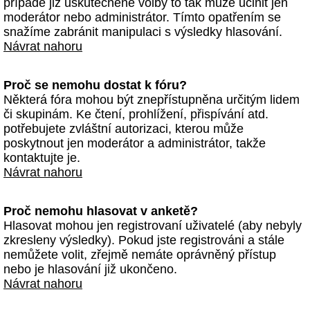
případě již uskutečněné volby to tak může učinit jen
moderátor nebo administrátor. Tímto opatřením se
snažíme zabránit manipulaci s výsledky hlasování.
Návrat nahoru
Proč se nemohu dostat k fóru?
Některá fóra mohou být znepřístupněna určitým lidem
či skupinám. Ke čtení, prohlížení, přispívání atd.
potřebujete zvláštní autorizaci, kterou může
poskytnout jen moderátor a administrátor, takže
kontaktujte je.
Návrat nahoru
Proč nemohu hlasovat v anketě?
Hlasovat mohou jen registrovaní uživatelé (aby nebyly
zkresleny výsledky). Pokud jste registrováni a stále
nemůžete volit, zřejmě nemáte oprávněný přístup
nebo je hlasování již ukončeno.
Návrat nahoru