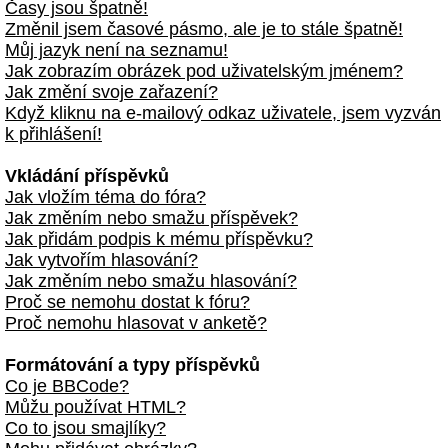
Časy jsou špatně!
Změnil jsem časové pásmo, ale je to stále špatně!
Můj jazyk není na seznamu!
Jak zobrazím obrázek pod uživatelským jménem?
Jak změní svoje zařazení?
Když kliknu na e-mailový odkaz uživatele, jsem vyzván
k přihlášení!
Vkládání příspěvků
Jak vložím téma do fóra?
Jak změním nebo smažu příspěvek?
Jak přidám podpis k mému příspěvku?
Jak vytvořím hlasování?
Jak změním nebo smažu hlasování?
Proč se nemohu dostat k fóru?
Proč nemohu hlasovat v anketě?
Formátování a typy příspěvků
Co je BBCode?
Můžu používat HTML?
Co to jsou smajlíky?