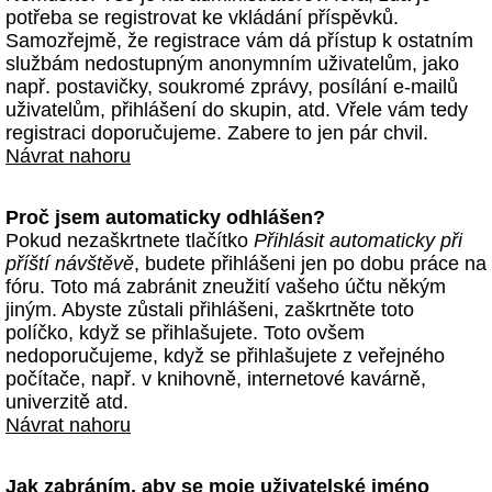
potřeba se registrovat ke vkládání příspěvků.
Samozřejmě, že registrace vám dá přístup k ostatním
službám nedostupným anonymním uživatelům, jako
např. postavičky, soukromé zprávy, posílání e-mailů
uživatelům, přihlášení do skupin, atd. Vřele vám tedy
registraci doporučujeme. Zabere to jen pár chvil.
Návrat nahoru
Proč jsem automaticky odhlášen?
Pokud nezaškrtnete tlačítko
Přihlásit automaticky při
příští návštěvě
, budete přihlášeni jen po dobu práce na
fóru. Toto má zabránit zneužití vašeho účtu někým
jiným. Abyste zůstali přihlášeni, zaškrtněte toto
políčko, když se přihlašujete. Toto ovšem
nedoporučujeme, když se přihlašujete z veřejného
počítače, např. v knihovně, internetové kavárně,
univerzitě atd.
Návrat nahoru
Jak zabráním, aby se moje uživatelské jméno