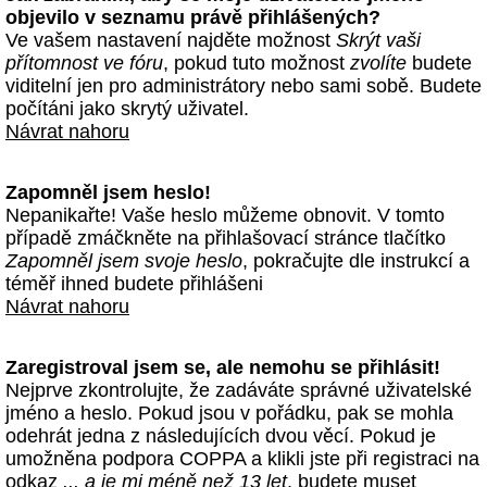
objevilo v seznamu právě přihlášených?
Ve vašem nastavení najděte možnost
Skrýt vaši
přítomnost ve fóru
, pokud tuto možnost
zvolíte
budete
viditelní jen pro administrátory nebo sami sobě. Budete
počítáni jako skrytý uživatel.
Návrat nahoru
Zapomněl jsem heslo!
Nepanikařte! Vaše heslo můžeme obnovit. V tomto
případě zmáčkněte na přihlašovací stránce tlačítko
Zapomněl jsem svoje heslo
, pokračujte dle instrukcí a
téměř ihned budete přihlášeni
Návrat nahoru
Zaregistroval jsem se, ale nemohu se přihlásit!
Nejprve zkontrolujte, že zadáváte správné uživatelské
jméno a heslo. Pokud jsou v pořádku, pak se mohla
odehrát jedna z následujících dvou věcí. Pokud je
umožněna podpora COPPA a klikli jste při registraci na
odkaz
... a je mi méně než 13 let
, budete muset