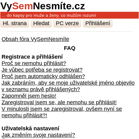
Vy
Sem
Nesmíte.cz
… do kapsy pro muže a ženy, co mužům rozumí
Hl. strana
Hledat
PC verze
Přihlášení
Obsah fóra VySemNesmíte
FAQ
Registrace a přihlášení
Proč se nemohu přihlásit?
Je vůbec potřeba se registrovat?
Proč jsem automaticky odhlášen?
Jak zabráním, aby se moje uživatelské jméno objevilo
v seznamu právě přihlášených?
Zapomněl jsem heslo!
Zaregistroval jsem se, ale nemohu se přihlásit!
V minulosti jsem se zaregistroval, ovšem nyní se
nemohu přihlásit?!
Uživatelská nastavení
Jak změním svoje nastavení?