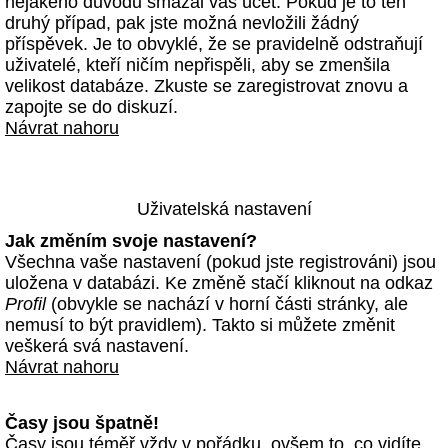
nějakého důvodu smazal váš účet. Pokud je to ten
druhý případ, pak jste možná nevložili žádný
příspěvek. Je to obvyklé, že se pravidelně odstraňují
uživatelé, kteří ničím nepřispěli, aby se zmenšila
velikost databáze. Zkuste se zaregistrovat znovu a
zapojte se do diskuzí.
Návrat nahoru
Uživatelská nastavení
Jak změním svoje nastavení?
Všechna vaše nastavení (pokud jste registrováni) jsou
uložena v databázi. Ke změně stačí kliknout na odkaz
Profil
(obvykle se nachází v horní části stránky, ale
nemusí to být pravidlem). Takto si můžete změnit
veškerá svá nastavení.
Návrat nahoru
Časy jsou špatně!
Časy jsou téměř vždy v pořádku, ovšem to, co vidíte