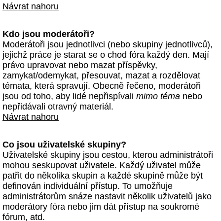
Návrat nahoru
Kdo jsou moderátoři?
Moderátoři jsou jednotlivci (nebo skupiny jednotlivců),
jejichž práce je starat se o chod fóra každý den. Mají
právo upravovat nebo mazat příspěvky,
zamykat/odemykat, přesouvat, mazat a rozdělovat
témata, která spravují. Obecně řečeno, moderátoři
jsou od toho, aby lidé nepřispívali
mimo téma
nebo
nepřidávali otravný materiál.
Návrat nahoru
Co jsou uživatelské skupiny?
Uživatelské skupiny jsou cestou, kterou administrátoři
mohou seskupovat uživatele. Každý uživatel může
patřit do několika skupin a každé skupině může být
definován individuální přístup. To umožňuje
administrátorům snáze nastavit několik uživatelů jako
moderátory fóra nebo jim dát přístup na soukromé
fórum, atd.