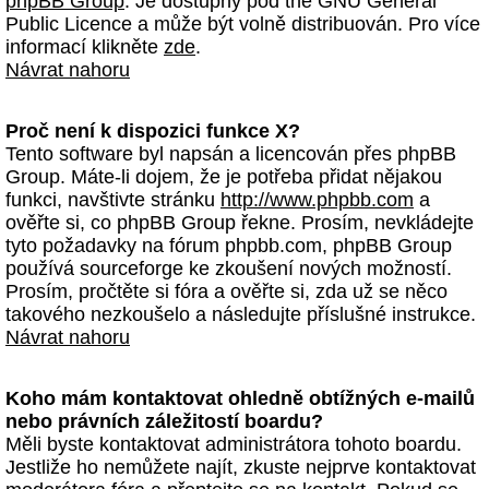
phpBB Group
. Je dostupný pod the GNU General
Public Licence a může být volně distribuován. Pro více
informací klikněte
zde
.
Návrat nahoru
Proč není k dispozici funkce X?
Tento software byl napsán a licencován přes phpBB
Group. Máte-li dojem, že je potřeba přidat nějakou
funkci, navštivte stránku
http://www.phpbb.com
a
ověřte si, co phpBB Group řekne. Prosím, nevkládejte
tyto požadavky na fórum phpbb.com, phpBB Group
používá sourceforge ke zkoušení nových možností.
Prosím, pročtěte si fóra a ověřte si, zda už se něco
takového nezkoušelo a následujte příslušné instrukce.
Návrat nahoru
Koho mám kontaktovat ohledně obtížných e-mailů
nebo právních záležitostí boardu?
Měli byste kontaktovat administrátora tohoto boardu.
Jestliže ho nemůžete najít, zkuste nejprve kontaktovat