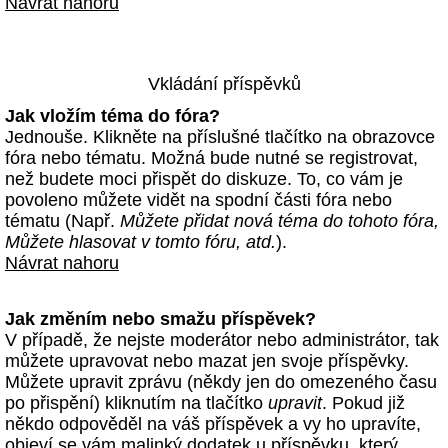
Návrat nahoru
Vkládání příspěvků
Jak vložím téma do fóra?
Jednouše. Klikněte na příslušné tlačítko na obrazovce
fóra nebo tématu. Možná bude nutné se registrovat,
než budete moci přispět do diskuze. To, co vám je
povoleno můžete vidět na spodní části fóra nebo
tématu (Např.
Můžete přidat nová téma do tohoto fóra,
Můžete hlasovat v tomto fóru, atd.
).
Návrat nahoru
Jak změním nebo smažu příspěvek?
V případě, že nejste moderátor nebo administrátor, tak
můžete upravovat nebo mazat jen svoje příspěvky.
Můžete upravit zprávu (někdy jen do omezeného času
po přispění) kliknutím na tlačítko
upravit
. Pokud již
někdo odpověděl na váš příspěvek a vy ho upravíte,
objeví se vám malinký dodatek u příspěvku, který