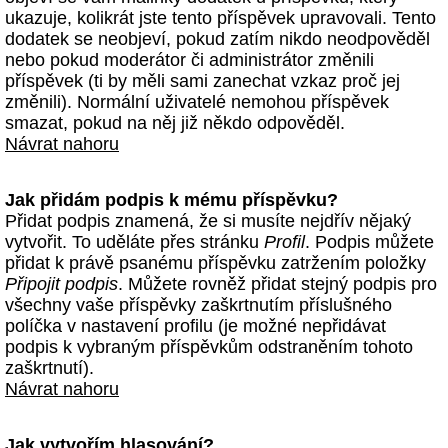
ukazuje, kolikrát jste tento příspěvek upravovali. Tento
dodatek se neobjeví, pokud zatím nikdo neodpověděl
nebo pokud moderátor či administrátor změnili
příspěvek (ti by měli sami zanechat vzkaz proč jej
změnili). Normální uživatelé nemohou příspěvek
smazat, pokud na něj již někdo odpověděl.
Návrat nahoru
Jak přidám podpis k mému příspěvku?
Přidat podpis znamená, že si musíte nejdřív nějaký
vytvořit. To uděláte přes stránku
Profil
. Podpis můžete
přidat k právě psanému příspěvku zatržením položky
Připojit podpis
. Můžete rovněž přidat stejný podpis pro
všechny vaše příspěvky zaškrtnutím příslušného
políčka v nastavení profilu (je možné nepřidávat
podpis k vybraným příspěvkům odstraněním tohoto
zaškrtnutí).
Návrat nahoru
Jak vytvořím hlasování?