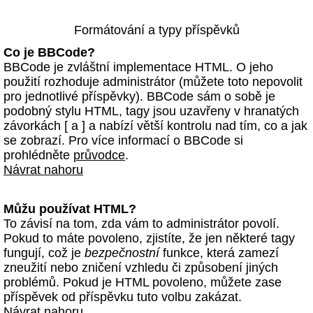
Formátování a typy příspěvků
Co je BBCode?
BBCode je zvláštní implementace HTML. O jeho
použití rozhoduje administrátor (můžete toto nepovolit
pro jednotlivé příspěvky). BBCode sám o sobě je
podobný stylu HTML, tagy jsou uzavřeny v hranatých
závorkách [ a ] a nabízí větší kontrolu nad tím, co a jak
se zobrazí. Pro více informací o BBCode si
prohlédněte
průvodce
.
Návrat nahoru
Můžu používat HTML?
To závisí na tom, zda vám to administrátor povolí.
Pokud to máte povoleno, zjistíte, že jen některé tagy
fungují, což je
bezpečnostní
funkce, která zamezí
zneužití nebo zničení vzhledu či způsobení jiných
problémů. Pokud je HTML povoleno, můžete zase
příspěvek od příspěvku tuto volbu zakázat.
Návrat nahoru