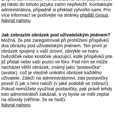
jej nikdo do tohoto jazyka zatím nepřeložil. Kontaktujte
administrátora, případně si překlad vytvořte sami. Pro
více informací se podívejte na stránky
phpBB Group
.
Návrat nahoru
Jak zobrazím obrázek pod uživatelským jménem?
Možná, že jste zaregistrovali při prohlížení příspěvků
dva obrázky pod uživatelským jménem. Ten první je
obrázek spojený s vaší úrovní, obvykle ve tvaru
hvězdiček nebo kostiček ukazující, kolik příspěvků jste
již přidali nebo vaší pozici ve fóru. Pod ním se může
nacházet větší obrázek, známý jako "postavička"
(avatar), což je vlastně unikátní obrázek každého
uživatele. Záleží na administrátorovi, zda postavičky
povolí či jak s nimi naloží (v jaké podobě se zobrazí).
Pokud nemůžete využívat postavičky, pak právě tehdy
toto administrátoři zakázali, a vy byste se měli zeptat
na důvody (věříme, že se hodí).
Návrat nahoru