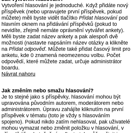
Vytvoření hlasování je jednoduché. Když přidáte nový
příspěvek (nebo upravujete první příspěvek, pokud
můžete) měli byste vidět tlačítko
Přidat hlasování
pod
hlavním oknem na přidávání příspěvků (pokud to
nevidíte, zřejmě nemáte oprávnění vytvářet ankety).
Měli byste zadat název ankety a pak alespoň dvě
možnosti (nastavte napsáním název otázky a klikněte
na
Přidat odpověď
. Můžete také přidat časový limit pro
anketu, kde 0 znamená neomezenou volbu. Počet
odpovědí, které můžete zadat, určuje administrátor
boardu.
Návrat nahoru
Jak změním nebo smažu hlasování?
Je to stejné jako s příspěvky, hlasování mohou být
upravována původním autorem, moderátorem nebo
administrátorem. Úpravu zahájíte kliknutím na první
příspěvek v tématu (toto je vždy s hlasováním
spojeno). Pokud nikdo zatím nehlasoval, pak uživatelé
mohou vymazat nebo změnit položku v hlasování, v