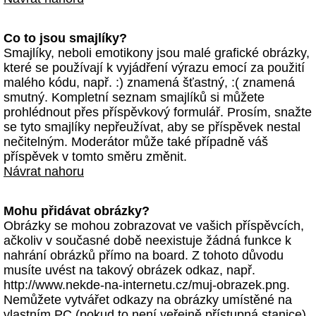
Co to jsou smajlíky?
Smajlíky, neboli emotikony jsou malé grafické obrázky,
které se používají k vyjádření výrazu emocí za použití
malého kódu, např. :) znamená šťastný, :( znamená
smutný. Kompletní seznam smajlíků si můžete
prohlédnout přes příspěvkový formulář. Prosím, snažte
se tyto smajlíky nepřeužívat, aby se příspěvek nestal
nečitelným. Moderátor může také případně váš
příspěvek v tomto směru změnit.
Návrat nahoru
Mohu přidávat obrázky?
Obrázky se mohou zobrazovat ve vašich příspěvcích,
ačkoliv v současné době neexistuje žádná funkce k
nahrání obrázků přímo na board. Z tohoto důvodu
musíte uvést na takový obrázek odkaz, např.
http://www.nekde-na-internetu.cz/muj-obrazek.png.
Nemůžete vytvářet odkazy na obrázky umístěné na
vlastním PC (pokud to není veřejně přístupná stanice)