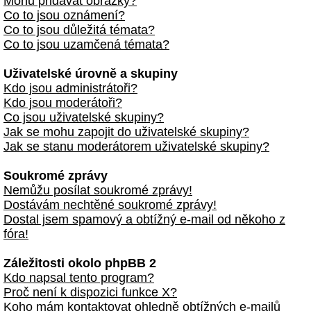
Mohu přidávat obrázky?
Co to jsou oznámení?
Co to jsou důležitá témata?
Co to jsou uzamčená témata?
Uživatelské úrovně a skupiny
Kdo jsou administrátoři?
Kdo jsou moderátoři?
Co jsou uživatelské skupiny?
Jak se mohu zapojit do uživatelské skupiny?
Jak se stanu moderátorem uživatelské skupiny?
Soukromé zprávy
Nemůžu posílat soukromé zprávy!
Dostávám nechtěné soukromé zprávy!
Dostal jsem spamový a obtížný e-mail od někoho z
fóra!
Záležitosti okolo phpBB 2
Kdo napsal tento program?
Proč není k dispozici funkce X?
Koho mám kontaktovat ohledně obtížných e-mailů