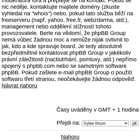
moderátora fóra a přeptejte se na kontakt. Pokud se
nic neděje, kontaktujte majitele domény (zkuste
vyhledat na "whois") nebo, pokud tato služba běží na
freeserveru (např. yahoo, free.fr, webzdarma, atd.),
management nebo oddělení stížností tohoto
provozovatele. Berte na vědomí, že phpBB Group
nemá vůbec žádnou moc a nemůže nijak ovlivnit to
jak, kdo a kde spravuje board. Je tedy absolutně
bezpředmětné kontaktovat phpBB Group v jakékoliv
právní záležitosti (nactiutrhání, pomluvy, atd.) nepřímo
spojený s phpbb.com nebo se samotným software
phpBB. Pokud zašlete e-mail phpBB Group o použití
softwaru třetí stranou, neočekávejte žádnou odpověď.
Návrat nahoru
Časy uváděny v GMT + 1 hodina
Přejdi na:
Nahoru