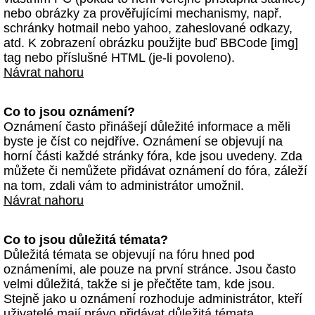
nebo obrázky za prověřujícími mechanismy, např.
schránky hotmail nebo yahoo, zaheslované odkazy,
atd. K zobrazení obrázku použijte buď BBCode [img]
tag nebo příslušné HTML (je-li povoleno).
Návrat nahoru
Co to jsou oznámení?
Oznámení často přinášejí důležité informace a měli
byste je číst co nejdříve. Oznámení se objevují na
horní části každé stránky fóra, kde jsou uvedeny. Zda
můžete či nemůžete přidávat oznámení do fóra, záleží
na tom, zdali vám to administrátor umožnil.
Návrat nahoru
Co to jsou důležitá témata?
Důležitá témata se objevují na fóru hned pod
oznámeními, ale pouze na první stránce. Jsou často
velmi důležitá, takže si je přečtěte tam, kde jsou.
Stejně jako u oznámení rozhoduje administrátor, kteří
uživatelé mají právo přidávat důležitá témata.