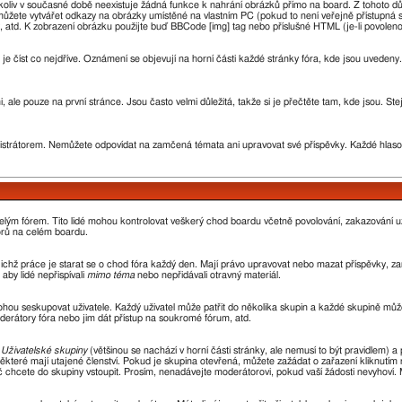
oliv v současné době neexistuje žádná funkce k nahrání obrázků přímo na board. Z tohoto d
žete vytvářet odkazy na obrázky umístěné na vlastním PC (pokud to není veřejně přístupná 
 atd. K zobrazení obrázku použijte buď BBCode [img] tag nebo příslušné HTML (je-li povoleno
 je číst co nejdříve. Oznámení se objevují na horní části každé stránky fóra, kde jsou uvede
 ale pouze na první stránce. Jsou často velmi důležitá, takže si je přečtěte tam, kde jsou. St
rátorem. Nemůžete odpovídat na zamčená témata ani upravovat své příspěvky. Každé hlaso
 celým fórem. Tito lidé mohou kontrolovat veškerý chod boardu včetně povolování, zakazování už
orů na celém boardu.
 jejichž práce je starat se o chod fóra každý den. Mají právo upravovat nebo mazat příspěvky,
aby lidé nepřispívali
mimo téma
nebo nepřidávali otravný materiál.
ohou seskupovat uživatele. Každý uživatel může patřit do několika skupin a každé skupině může
oderátory fóra nebo jim dát přístup na soukromé fórum, atd.
z
Uživatelské skupiny
(většinou se nachází v horní části stránky, ale nemusí to být pravidlem)
ěkteré mají utajené členství. Pokud je skupina otevřená, můžete zažádat o zařazení kliknutím n
oč chcete do skupiny vstoupit. Prosím, nenadávejte moderátorovi, pokud vaší žádosti nevyhoví.