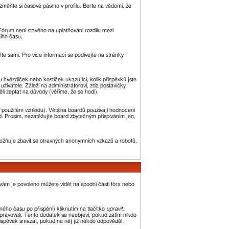
změňte si časové pásmo v profilu. Berte na vědomí, že
. Fórum není stavěno na uplatňování rozdílu mezi
ího času.
řte sami. Pro více informací se podívejte na stránky
u hvězdiček nebo kostiček ukazující, kolik příspěvků jste
uživatele. Záleží na administrátorovi, zda postavičky
ěli zeptat na důvody (věříme, že se hodí).
 použitém vzhledu). Většina boardů používají hodnocení
led. Prosím, nezatěžujte board zbytečným přispíváním jen,
umožňuje zbavit se otravných anonymních vzkazů a robotů,
 vám je povoleno můžete vidět na spodní části fóra nebo
ého času po přispění) kliknutím na tlačítko
upravit
.
upravovali. Tento dodatek se neobjeví, pokud zatím nikdo
říspěvek smazat, pokud na něj již někdo odpověděl.