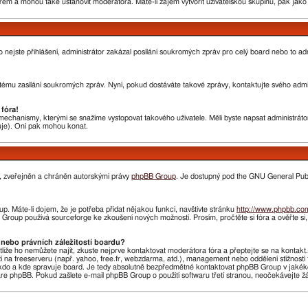
rem a mohou také ustanovit moderátora. Máte-li zájem vytvořit uživatelskou skupinu, pak jak
nebo nejste přihlášení, administrátor zakázal posílání soukromých zpráv pro celý board nebo to 
ému zasílání soukromých zpráv. Nyní, pokud dostáváte takové zprávy, kontaktujte svého admini
fóra!
chanismy, kterými se snažíme vystopovat takového uživatele. Měli byste napsat administrátorovi
huje). Oni pak mohou konat.
n, zveřejněn a chráněn autorskými právy
phpBB Group
. Je dostupný pod the GNU General Publi
. Máte-li dojem, že je potřeba přidat nějakou funkci, navštivte stránku
http://www.phpbb.co
roup používá sourceforge ke zkoušení nových možností. Prosím, pročtěte si fóra a ověřte si
nebo právních záležitostí boardu?
stliže ho nemůžete najít, zkuste nejprve kontaktovat moderátora fóra a přeptejte se na kontak
ží na freeserveru (např. yahoo, free.fr, webzdarma, atd.), management nebo oddělení stížnost
do a kde spravuje board. Je tedy absolutně bezpředmětné kontaktovat phpBB Group v jakékoliv 
 phpBB. Pokud zašlete e-mail phpBB Group o použití softwaru třetí stranou, neočekávejte 