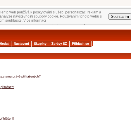
Tento web používá k poskytování služeb, personalizaci reklam a
Souhlasím
analýze návštěvnosti soubory cookie. Používáním tohoto webu s
tím souhlasíte.
Vice informací
Hledat
Nastavení
Skupiny
Zprávy SZ
Přihlásit se
 seznamu právě přihlášených?
přihlásit?!
přihlášení!