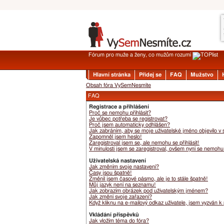
Fórum pro muže a ženy, co mužům rozumí
Hlavní stránka
Přidej se
FAQ
Mužstvo
Obsah fóra VySemNesmíte
FAQ
Registrace a přihlášení
Proč se nemohu přihlásit?
Je vůbec potřeba se registrovat?
Proč jsem automaticky odhlášen?
Jak zabráním, aby se moje uživatelské jméno objevilo v
Zapomněl jsem heslo!
Zaregistroval jsem se, ale nemohu se přihlásit!
V minulosti jsem se zaregistroval, ovšem nyní se nemohu 
Uživatelská nastavení
Jak změním svoje nastavení?
Časy jsou špatně!
Změnil jsem časové pásmo, ale je to stále špatně!
Můj jazyk není na seznamu!
Jak zobrazím obrázek pod uživatelským jménem?
Jak změní svoje zařazení?
Když kliknu na e-mailový odkaz uživatele, jsem vyzván k 
Vkládání příspěvků
Jak vložím téma do fóra?