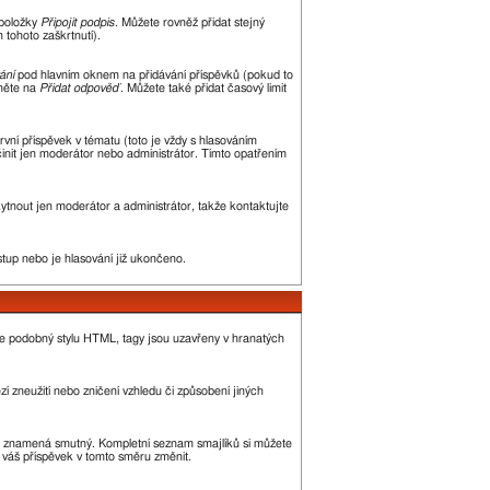
 položky
Připojit podpis
. Můžete rovněž přidat stejný
tohoto zaškrtnutí).
ání
pod hlavním oknem na přidávání příspěvků (pokud to
kněte na
Přidat odpověď
. Můžete také přidat časový limit
ní příspěvek v tématu (toto je vždy s hlasováním
init jen moderátor nebo administrátor. Tímto opatřením
kytnout jen moderátor a administrátor, takže kontaktujte
stup nebo je hlasování již ukončeno.
je podobný stylu HTML, tagy jsou uzavřeny v hranatých
í zneužití nebo zničení vzhledu či způsobení jiných
, :( znamená smutný. Kompletní seznam smajlíků si můžete
ě váš příspěvek v tomto směru změnit.