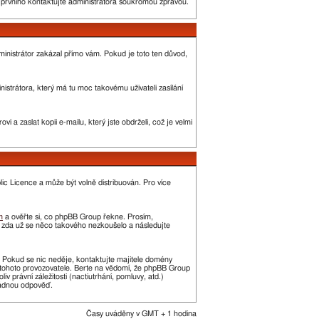
o prvního kontaktujte administrátora soukromou zprávou.
administrátor zakázal přímo vám. Pokud je toto ten důvod,
strátora, který má tu moc takovému uživateli zasílání
 a zaslat kopii e-mailu, který jste obdrželi, což je velmi
c Licence a může být volně distribuován. Pro více
m
a ověřte si, co phpBB Group řekne. Prosím,
, zda už se něco takového nezkoušelo a následujte
t. Pokud se nic neděje, kontaktujte majitele domény
í tohoto provozovatele. Berte na vědomí, že phpBB Group
právní záležitosti (nactiutrhání, pomluvy, atd.)
žádnou odpověď.
Časy uváděny v GMT + 1 hodina