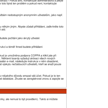
zobrazí)? Pokud ano, kontaktujte administrátora a ptejte
kle toto bývá ten problém a pokud není, kontaktujte
m službám nedostupným anonymním uživatelům, jako např.
 někým jiným. Abyste zůstali přihlášeni, zaškrtněte toto
ě atd.
udete počítáni jako skrytý uživatel.
trukcí a téměř ihned budete přihlášeni
okud je umožněna podpora COPPA a klikli jste při
n. Některé boardy vyžadují aktivaci všech nových
 zaslán e-mail, následujte instrukce v něm obsažené,
st výskytu
nežádoucích
uživatelů, kteří se snaží pouze
or z nějakého důvodu smazal váš účet. Pokud je to ten
kost databáze. Zkuste se zaregistrovat znovu a zapojte se
ánky, ale nemusí to být pravidlem). Takto si můžete