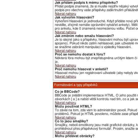
Jak přidám podpis k mému příspěvku?
Přidat podpis znamená, že si musíte nejdřív nějaký vytvo
podpis pro všechny vaše příspěvky zaškrtnutím příslušné
Návrat nahoru
Jak vytvořím hlasování?
Vytvoření hlasování je jednoduché. Když přidáte nový pří
nevidíte, zřejmě nemáte oprávnění vytvářet ankety). Měl
pro anketu, kde 0 znamená neomezenou volbu. Počet odp
Návrat nahoru
Jak změním nebo smažu hlasování?
Je to stejné jako s příspěvky, hlasování mohou být upr
spojeno). Pokud nikdo zatím nehlasoval, pak uživatelé m
se snažíme zabránit manipulaci s výsledky hlasování.
Návrat nahoru
Proč se nemohu dostat k fóru?
Některá fóra mohou být znepřístupněna určitým lidem či s
je.
Návrat nahoru
Proč nemohu hlasovat v anketě?
Hlasovat mohou jen registrovaní uživatelé (aby nebyly zk
Návrat nahoru
Formátování a typy příspěvků
Co je BBCode?
BBCode je zvláštní implementace HTML. O jeho použití r
závorkách [ a ] a nabízí větší kontrolu nad tím, co a jak
Návrat nahoru
Můžu používat HTML?
To závisí na tom, zda vám to administrátor povolí. Pokud t
problémů. Pokud je HTML povoleno, můžete zase příspěv
Návrat nahoru
Co to jsou smajlíky?
Smajlíky, neboli emotikony jsou malé grafické obrázky, 
prohlédnout přes příspěvkový formulář. Prosím, snažte s
Návrat nahoru
Mohu přidávat obrázky?