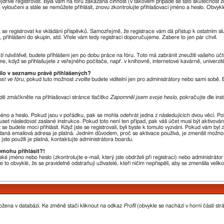
nejdříve registrovat. Byla vám na fóru zakázána činnost (v takovém případě se tato skutečnost 
óra vyloučeni a stále se nemůžete přihlásit, znovu zkontrolujte přihlašovací jméno a heslo. Obvy
ba se registrovat ke vkládání příspěvků. Samozřejmě, že registrace vám dá přístup k ostatní
 přihlášení do skupin, atd. Vřele vám tedy registraci doporučujeme. Zabere to jen pár chvil.
ští návštěvě
, budete přihlášeni jen po dobu práce na fóru. Toto má zabránit zneužití vašeho účtu
, když se přihlašujete z veřejného počítače, např. v knihovně, internetové kavárně, univerzit
vilo v seznamu právě přihlášených?
st ve fóru
, pokud tuto možnost
zvolíte
budete viditelní jen pro administrátory nebo sami sobě. B
dě zmáčkněte na přihlašovací stránce tlačítko
Zapomněl jsem svoje heslo
, pokračujte dle ins
méno a heslo. Pokud jsou v pořádku, pak se mohla odehrát jedna z následujících dvou věcí. P
uset následovat zaslané instrukce. Pokud toto není ten případ, pak váš účet musí být aktivová
se budete moci přihlásit. Když jste se registrovali, byli byste k tomuto vyzváni. Pokud vám byl
 zadaná emailová adresa je platná. Jedním důvodem, proč se aktivace používá, je zmenšit možno
 jste použili je platná, kontaktujte administrátora boardu.
emohu přihlásit?!
ké jméno nebo heslo (zkontrolujte e-mail, který jste obdrželi při registraci) nebo administrát
 to obvyklé, že se pravidelně odstraňují uživatelé, kteří ničím nepřispěli, aby se zmenšila veli
ložena v databázi. Ke změně stačí kliknout na odkaz
Profil
(obvykle se nachází v horní části str