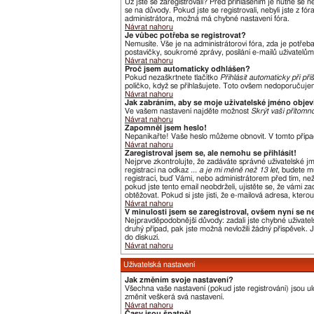
Už jste se zaregistrovali? Před přihlášením je nutné se 
se na důvody. Pokud jste se registrovali, nebyli jste z f
administrátora, možná má chybné nastavení fóra.
Návrat nahoru
Je vůbec potřeba se registrovat?
Nemusíte. Vše je na administrátorovi fóra, zda je potře
postavičky, soukromé zprávy, posílání e-mailů uživatelům,
Návrat nahoru
Proč jsem automaticky odhlášen?
Pokud nezaškrtnete tlačítko
Přihlásit automaticky při pří
políčko, když se přihlašujete. Toto ovšem nedoporučujeme
Návrat nahoru
Jak zabráním, aby se moje uživatelské jméno obje
Ve vašem nastavení najděte možnost
Skrýt vaši přítomno
Návrat nahoru
Zapomněl jsem heslo!
Nepanikařte! Vaše heslo můžeme obnovit. V tomto přípa
Návrat nahoru
Zaregistroval jsem se, ale nemohu se přihlásit!
Nejprve zkontrolujte, že zadáváte správné uživatelské j
registraci na odkaz
... a je mi méně než 13 let
, budete m
registrací, buď Vámi, nebo administrátorem před tím, než 
pokud jste tento email neobdrželi, ujistěte se, že vámi
obtěžovat. Pokud si jste jisti, že e-mailová adresa, kterou
Návrat nahoru
V minulosti jsem se zaregistroval, ovšem nyní se n
Nejpravděpodobnější důvody: zadali jste chybné uživatels
druhý případ, pak jste možná nevložili žádný příspěvek. Je
do diskuzí.
Návrat nahoru
Uživatelská nastavení
Jak změním svoje nastavení?
Všechna vaše nastavení (pokud jste registrováni) jsou u
změnit veškerá svá nastavení.
Návrat nahoru
Časy jsou špatně!