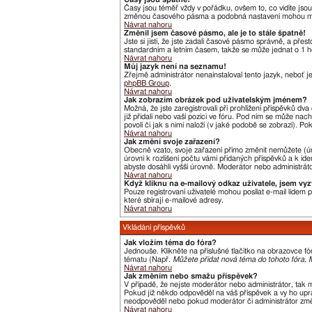
Časy jsou téměř vždy v pořádku, ovšem to, co vidíte jso
změnou časového pásma a podobná nastavení mohou měnit j
Návrat nahoru
Změnil jsem časové pásmo, ale je to stále špatně!
Jste si jisti, že jste zadali časové pásmo správně, a pře
standardním a letním časem, takže se může jednat o 1 h
Návrat nahoru
Můj jazyk není na seznamu!
Zřejmě administrátor nenainstaloval tento jazyk, neboť je
phpBB Group
.
Návrat nahoru
Jak zobrazím obrázek pod uživatelským jménem?
Možná, že jste zaregistrovali při prohlížení příspěvků dv
již přidali nebo vaší pozici ve fóru. Pod ním se může nac
povolí či jak s nimi naloží (v jaké podobě se zobrazí). P
Návrat nahoru
Jak změní svoje zařazení?
Obecně vzato, svoje zařazení přímo změnit nemůžete (úr
úrovní k rozlišení počtu vámi přidaných příspěvků a k ide
abyste dosáhli vyšší úrovně. Moderátor nebo administráto
Návrat nahoru
Když kliknu na e-mailový odkaz uživatele, jsem vyz
Pouze registrovaní uživatelé mohou posílat e-mail lidem
které sbírají e-mailové adresy.
Návrat nahoru
Vkládání příspěvků
Jak vložím téma do fóra?
Jednouše. Klikněte na příslušné tlačítko na obrazovce f
tématu (Např.
Můžete přidat nová téma do tohoto fóra, M
Návrat nahoru
Jak změním nebo smažu příspěvek?
V případě, že nejste moderátor nebo administrátor, tak 
Pokud již někdo odpověděl na váš příspěvek a vy ho uprav
neodpověděl nebo pokud moderátor či administrátor změni
Návrat nahoru