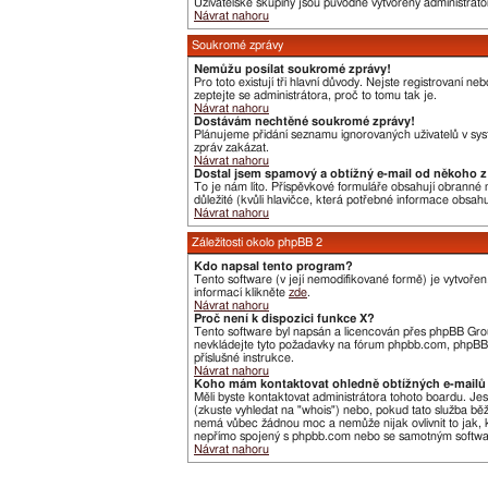
Uživatelské skupiny jsou původně vytvořeny administráto
Návrat nahoru
Soukromé zprávy
Nemůžu posílat soukromé zprávy!
Pro toto existují tři hlavní důvody. Nejste registrovaní 
zeptejte se administrátora, proč to tomu tak je.
Návrat nahoru
Dostávám nechtěné soukromé zprávy!
Plánujeme přidání seznamu ignorovaných uživatelů v syst
zpráv zakázat.
Návrat nahoru
Dostal jsem spamový a obtížný e-mail od někoho z 
To je nám líto. Příspěvkové formuláře obsahují obranné me
důležité (kvůli hlavičce, která potřebné informace obsa
Návrat nahoru
Záležitosti okolo phpBB 2
Kdo napsal tento program?
Tento software (v její nemodifikované formě) je vytvoře
informací klikněte
zde
.
Návrat nahoru
Proč není k dispozici funkce X?
Tento software byl napsán a licencován přes phpBB Group
nevkládejte tyto požadavky na fórum phpbb.com, phpBB G
příslušné instrukce.
Návrat nahoru
Koho mám kontaktovat ohledně obtížných e-mailů 
Měli byste kontaktovat administrátora tohoto boardu. Je
(zkuste vyhledat na "whois") nebo, pokud tato služba bě
nemá vůbec žádnou moc a nemůže nijak ovlivnit to jak, k
nepřímo spojený s phpbb.com nebo se samotným software
Návrat nahoru