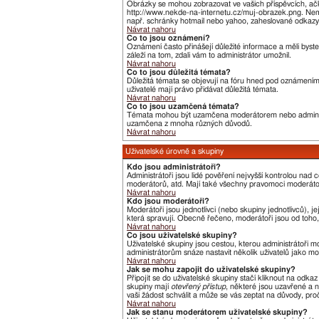
Obrázky se mohou zobrazovat ve vašich příspěvcích, ačk
http://www.nekde-na-internetu.cz/muj-obrazek.png. Nemů
např. schránky hotmail nebo yahoo, zaheslované odkazy,
Návrat nahoru
Co to jsou oznámení?
Oznámení často přinášejí důležité informace a měli byste
záleží na tom, zdali vám to administrátor umožnil.
Návrat nahoru
Co to jsou důležitá témata?
Důležitá témata se objevují na fóru hned pod oznámeními,
uživatelé mají právo přidávat důležitá témata.
Návrat nahoru
Co to jsou uzamčená témata?
Témata mohou být uzamčena moderátorem nebo administ
uzamčena z mnoha různých důvodů.
Návrat nahoru
Uživatelské úrovně a skupiny
Kdo jsou administrátoři?
Administrátoři jsou lidé pověření nejvyšší kontrolou nad
moderátorů, atd. Mají také všechny pravomoci moderát
Návrat nahoru
Kdo jsou moderátoři?
Moderátoři jsou jednotlivci (nebo skupiny jednotlivců),
která spravují. Obecně řečeno, moderátoři jsou od toho, 
Návrat nahoru
Co jsou uživatelské skupiny?
Uživatelské skupiny jsou cestou, kterou administrátoři m
administrátorům snáze nastavit několik uživatelů jako m
Návrat nahoru
Jak se mohu zapojit do uživatelské skupiny?
Připojit se do uživatelské skupiny stačí kliknout na odka
skupiny mají
otevřený přístup
, některé jsou uzavřené a n
vaši žádost schválit a může se vás zeptat na důvody, pr
Návrat nahoru
Jak se stanu moderátorem uživatelské skupiny?