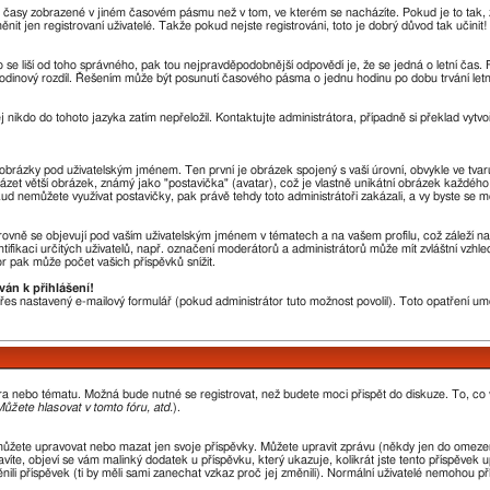
u časy zobrazené v jiném časovém pásmu než v tom, ve kterém se nacházíte. Pokud je to tak, 
en registrovaní uživatelé. Takže pokud nejste registrováni, toto je dobrý důvod tak učinit!
sto se liší od toho správného, pak tou nejpravděpodobnější odpovědí je, že se jedná o letní čas
odinový rozdíl. Řešením může být posunutí časového pásma o jednu hodinu po dobu trvání letn
j nikdo do tohoto jazyka zatím nepřeložil. Kontaktujte administrátora, případně si překlad vytvo
a obrázky pod uživatelským jménem. Ten první je obrázek spojený s vaší úrovní, obvykle ve tvar
házet větší obrázek, známý jako "postavička" (avatar), což je vlastně unikátní obrázek každého 
okud nemůžete využívat postavičky, pak právě tehdy toto administrátoři zakázali, a vy byste se m
ovně se objevují pod vaším uživatelským jménem v tématech a na vašem profilu, což záleží na
ntifikaci určitých uživatelů, např. označení moderátorů a administrátorů může mít zvláštní vzh
r pak může počet vašich příspěvků snížit.
ván k přihlášení!
 přes nastavený e-mailový formulář (pokud administrátor tuto možnost povolil). Toto opatření 
óra nebo tématu. Možná bude nutné se registrovat, než budete moci přispět do diskuze. To, co
ůžete hlasovat v tomto fóru, atd.
).
můžete upravovat nebo mazat jen svoje příspěvky. Můžete upravit zprávu (někdy jen do omezen
íte, objeví se vám malinký dodatek u příspěvku, který ukazuje, kolikrát jste tento příspěvek 
li příspěvek (ti by měli sami zanechat vzkaz proč jej změnili). Normální uživatelé nemohou p