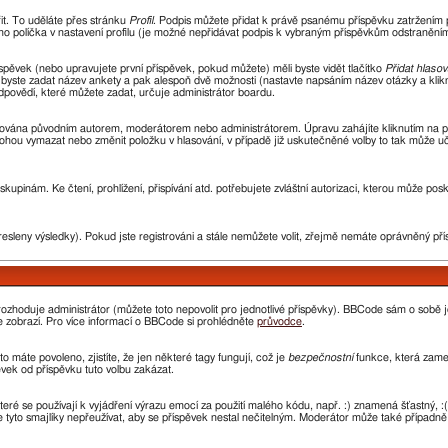
řit. To uděláte přes stránku
Profil
. Podpis můžete přidat k právě psanému příspěvku zatržením
ho políčka v nastavení profilu (je možné nepřidávat podpis k vybraným příspěvkům odstraněním 
spěvek (nebo upravujete první příspěvek, pokud můžete) měli byste vidět tlačítko
Přidat hlasov
i byste zadat název ankety a pak alespoň dvě možnosti (nastavte napsáním název otázky a kli
ovědí, které můžete zadat, určuje administrátor boardu.
avována původním autorem, moderátorem nebo administrátorem. Úpravu zahájíte kliknutím na prv
ohou vymazat nebo změnit položku v hlasování, v případě již uskutečněné volby to tak může uč
kupinám. Ke čtení, prohlížení, přispívání atd. potřebujete zvláštní autorizaci, kterou může pos
resleny výsledky). Pokud jste registrováni a stále nemůžete volit, zřejmě nemáte oprávněný pří
ozhoduje administrátor (můžete toto nepovolit pro jednotlivé příspěvky). BBCode sám o sobě 
 se zobrazí. Pro více informací o BBCode si prohlédněte
průvodce
.
o máte povoleno, zjistíte, že jen některé tagy fungují, což je
bezpečnostní
funkce, která zamez
ek od příspěvku tuto volbu zakázat.
které se používají k vyjádření výrazu emocí za použití malého kódu, např. :) znamená šťastný
e tyto smajlíky nepřeužívat, aby se příspěvek nestal nečitelným. Moderátor může také případn