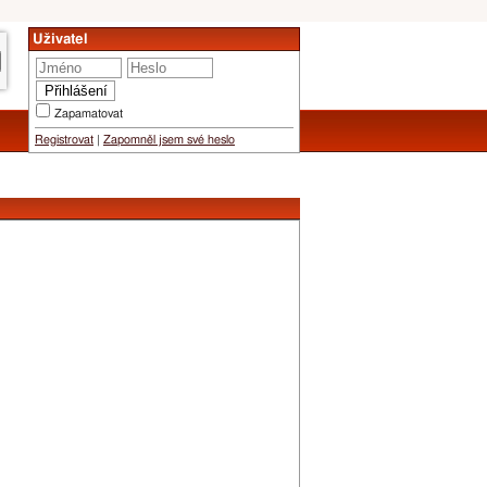
Uživatel
Zapamatovat
Registrovat
|
Zapomněl jsem své heslo