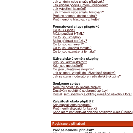
Jak změním nebo smažu příspěvek?
Jak přidám podpis k mému příspěvku?
Jak vytvořím hlasování?
Jak změním nebo smažu hlasování?
Proč se nemohu dostat k fóru?
Proč nemohu hlasovat v anketě?
Formátování a typy příspěvků
Co je BBCode?
Můžu používat HTML?
Co to jsou smajlíky?
Mohu přidávat obrázky?
Co to jsou oznámení?
Co to jsou důležitá témata?
Co to jsou uzamčená témata?
Uživatelské úrovně a skupiny
Kdo jsou administrátoři?
Kdo jsou moderátoři?
Co jsou uživatelské skupiny?
Jak se mohu zapojit do uživatelské skupiny?
Jak se stanu moderátorem uživatelské skupiny?
Soukromé zprávy
Nemůžu posílat soukromé zprávy!
Dostávám nechtěné soukromé zprávy!
Dostal jsem spamový a obtížný e-mail od někoho z fóra!
Záležitosti okolo phpBB 2
Kdo napsal tento program?
Proč není k dispozici funkce X?
Koho mám kontaktovat ohledně obtížných e-mailů nebo pr
Registrace a přihlášení
Proč se nemohu přihlásit?