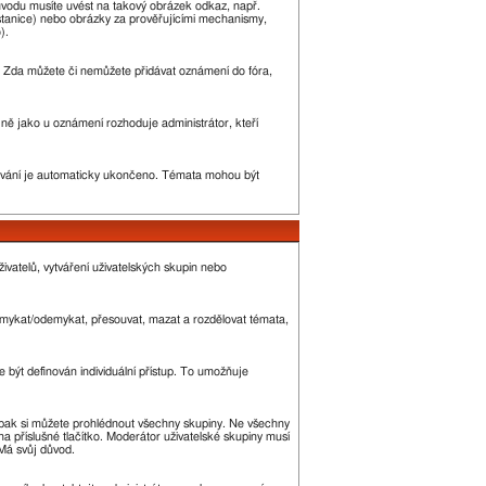
ůvodu musíte uvést na takový obrázek odkaz, např.
stanice) nebo obrázky za prověřujícími mechanismy,
).
ny. Zda můžete či nemůžete přidávat oznámení do fóra,
ejně jako u oznámení rozhoduje administrátor, kteří
vání je automaticky ukončeno. Témata mohou být
ivatelů, vytváření uživatelských skupin nebo
 zamykat/odemykat, přesouvat, mazat a rozdělovat témata,
 být definován individuální přístup. To umožňuje
 a pak si můžete prohlédnout všechny skupiny. Ne všechny
a příslušné tlačítko. Moderátor uživatelské skupiny musí
 Má svůj důvod.