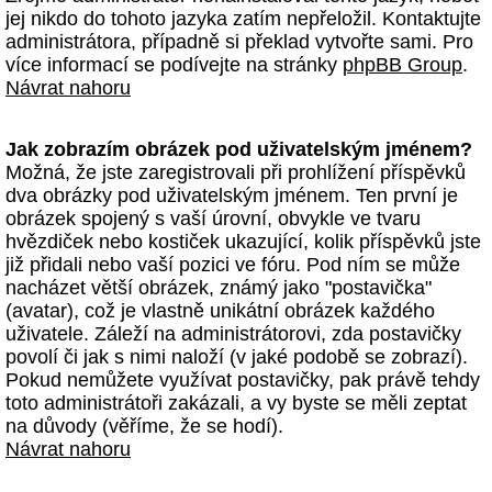
jej nikdo do tohoto jazyka zatím nepřeložil. Kontaktujte
administrátora, případně si překlad vytvořte sami. Pro
více informací se podívejte na stránky
phpBB Group
.
Návrat nahoru
Jak zobrazím obrázek pod uživatelským jménem?
Možná, že jste zaregistrovali při prohlížení příspěvků
dva obrázky pod uživatelským jménem. Ten první je
obrázek spojený s vaší úrovní, obvykle ve tvaru
hvězdiček nebo kostiček ukazující, kolik příspěvků jste
již přidali nebo vaší pozici ve fóru. Pod ním se může
nacházet větší obrázek, známý jako "postavička"
(avatar), což je vlastně unikátní obrázek každého
uživatele. Záleží na administrátorovi, zda postavičky
povolí či jak s nimi naloží (v jaké podobě se zobrazí).
Pokud nemůžete využívat postavičky, pak právě tehdy
toto administrátoři zakázali, a vy byste se měli zeptat
na důvody (věříme, že se hodí).
Návrat nahoru