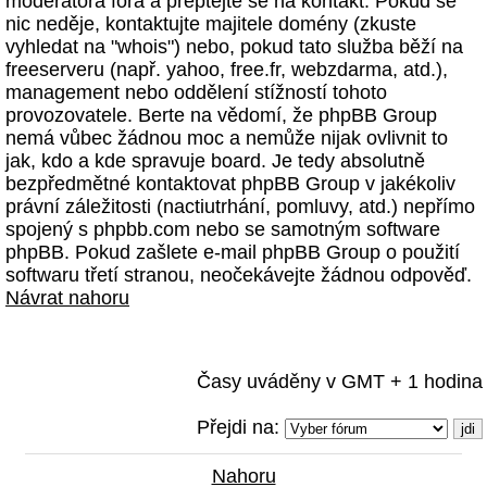
moderátora fóra a přeptejte se na kontakt. Pokud se
nic neděje, kontaktujte majitele domény (zkuste
vyhledat na "whois") nebo, pokud tato služba běží na
freeserveru (např. yahoo, free.fr, webzdarma, atd.),
management nebo oddělení stížností tohoto
provozovatele. Berte na vědomí, že phpBB Group
nemá vůbec žádnou moc a nemůže nijak ovlivnit to
jak, kdo a kde spravuje board. Je tedy absolutně
bezpředmětné kontaktovat phpBB Group v jakékoliv
právní záležitosti (nactiutrhání, pomluvy, atd.) nepřímo
spojený s phpbb.com nebo se samotným software
phpBB. Pokud zašlete e-mail phpBB Group o použití
softwaru třetí stranou, neočekávejte žádnou odpověď.
Návrat nahoru
Časy uváděny v GMT + 1 hodina
Přejdi na:
Nahoru