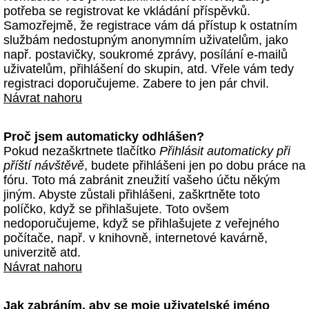
potřeba se registrovat ke vkládání příspěvků.
Samozřejmě, že registrace vám dá přístup k ostatním
službám nedostupným anonymním uživatelům, jako
např. postavičky, soukromé zprávy, posílání e-mailů
uživatelům, přihlášení do skupin, atd. Vřele vám tedy
registraci doporučujeme. Zabere to jen pár chvil.
Návrat nahoru
Proč jsem automaticky odhlášen?
Pokud nezaškrtnete tlačítko
Přihlásit automaticky při
příští návštěvě
, budete přihlášeni jen po dobu práce na
fóru. Toto má zabránit zneužití vašeho účtu někým
jiným. Abyste zůstali přihlášeni, zaškrtněte toto
políčko, když se přihlašujete. Toto ovšem
nedoporučujeme, když se přihlašujete z veřejného
počítače, např. v knihovně, internetové kavárně,
univerzitě atd.
Návrat nahoru
Jak zabráním, aby se moje uživatelské jméno