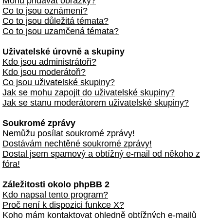
Mohu přidávat obrázky?
Co to jsou oznámení?
Co to jsou důležitá témata?
Co to jsou uzamčená témata?
Uživatelské úrovně a skupiny
Kdo jsou administrátoři?
Kdo jsou moderátoři?
Co jsou uživatelské skupiny?
Jak se mohu zapojit do uživatelské skupiny?
Jak se stanu moderátorem uživatelské skupiny?
Soukromé zprávy
Nemůžu posílat soukromé zprávy!
Dostávám nechtěné soukromé zprávy!
Dostal jsem spamový a obtížný e-mail od někoho z
fóra!
Záležitosti okolo phpBB 2
Kdo napsal tento program?
Proč není k dispozici funkce X?
Koho mám kontaktovat ohledně obtížných e-mailů