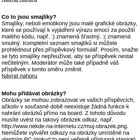
Co to jsou smajlíky?
Smajlíky, neboli emotikony jsou malé grafické obrázky,
které se používají k vyjádření výrazu emocí za použití
malého kódu, např. :) znamená šťastný, :( znamená
smutný. Kompletní seznam smajlíků si můžete
prohlédnout přes příspěvkový formulář. Prosím, snažte
se tyto smajlíky nepřeužívat, aby se příspěvek nestal
nečitelným. Moderátor může také případně váš
příspěvek v tomto směru změnit.
Návrat nahoru
Mohu přidávat obrázky?
Obrázky se mohou zobrazovat ve vašich příspěvcích,
ačkoliv v současné době neexistuje žádná funkce k
nahrání obrázků přímo na board. Z tohoto důvodu
musíte uvést na takový obrázek odkaz, např.
http://www.nekde-na-internetu.cz/muj-obrazek.png.
Nemůžete vytvářet odkazy na obrázky umístěné na
vlastním PC (pokud to není veřejně přístupná stanice)