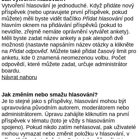
Vytvoření hlasování je jednoduché. Když přidáte nový
příspěvek (nebo upravujete první příspěvek, pokud
můžete) měli byste vidět tlačítko
Přidat hlasování
pod
hlavním oknem na přidávání příspěvků (pokud to
nevidíte, zřejmě nemáte oprávnění vytvářet ankety).
Měli byste zadat název ankety a pak alespoň dvě
možnosti (nastavte napsáním název otázky a klikněte
na
Přidat odpověď
. Můžete také přidat časový limit pro
anketu, kde 0 znamená neomezenou volbu. Počet
odpovědí, které můžete zadat, určuje administrátor
boardu.
Návrat nahoru
Jak změním nebo smažu hlasování?
Je to stejné jako s příspěvky, hlasování mohou být
upravována původním autorem, moderátorem nebo
administrátorem. Úpravu zahájíte kliknutím na první
příspěvek v tématu (toto je vždy s hlasováním
spojeno). Pokud nikdo zatím nehlasoval, pak uživatelé
mohou vymazat nebo změnit položku v hlasování, v