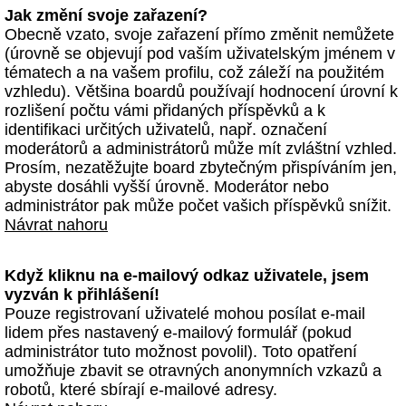
Jak změní svoje zařazení?
Obecně vzato, svoje zařazení přímo změnit nemůžete
(úrovně se objevují pod vaším uživatelským jménem v
tématech a na vašem profilu, což záleží na použitém
vzhledu). Většina boardů používají hodnocení úrovní k
rozlišení počtu vámi přidaných příspěvků a k
identifikaci určitých uživatelů, např. označení
moderátorů a administrátorů může mít zvláštní vzhled.
Prosím, nezatěžujte board zbytečným přispíváním jen,
abyste dosáhli vyšší úrovně. Moderátor nebo
administrátor pak může počet vašich příspěvků snížit.
Návrat nahoru
Když kliknu na e-mailový odkaz uživatele, jsem
vyzván k přihlášení!
Pouze registrovaní uživatelé mohou posílat e-mail
lidem přes nastavený e-mailový formulář (pokud
administrátor tuto možnost povolil). Toto opatření
umožňuje zbavit se otravných anonymních vzkazů a
robotů, které sbírají e-mailové adresy.