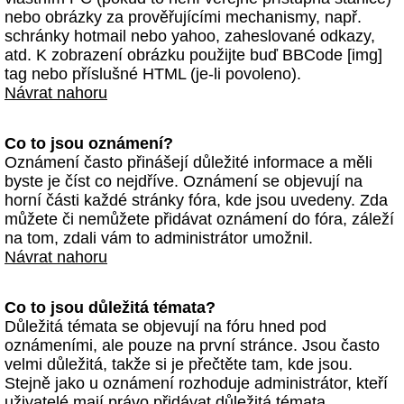
nebo obrázky za prověřujícími mechanismy, např.
schránky hotmail nebo yahoo, zaheslované odkazy,
atd. K zobrazení obrázku použijte buď BBCode [img]
tag nebo příslušné HTML (je-li povoleno).
Návrat nahoru
Co to jsou oznámení?
Oznámení často přinášejí důležité informace a měli
byste je číst co nejdříve. Oznámení se objevují na
horní části každé stránky fóra, kde jsou uvedeny. Zda
můžete či nemůžete přidávat oznámení do fóra, záleží
na tom, zdali vám to administrátor umožnil.
Návrat nahoru
Co to jsou důležitá témata?
Důležitá témata se objevují na fóru hned pod
oznámeními, ale pouze na první stránce. Jsou často
velmi důležitá, takže si je přečtěte tam, kde jsou.
Stejně jako u oznámení rozhoduje administrátor, kteří
uživatelé mají právo přidávat důležitá témata.