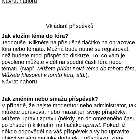
Návrat nahoru
Vkládání příspěvků
Jak vložím téma do fóra?
Jednouše. Klikněte na příslušné tlačítko na obrazovce
fóra nebo tématu. Možná bude nutné se registrovat,
než budete moci přispět do diskuze. To, co vám je
povoleno můžete vidět na spodní části fóra nebo
tématu (Např.
Můžete přidat nová téma do tohoto fóra,
Můžete hlasovat v tomto fóru, atd.
).
Návrat nahoru
Jak změním nebo smažu příspěvek?
V případě, že nejste moderátor nebo administrátor, tak
můžete upravovat nebo mazat jen svoje příspěvky.
Můžete upravit zprávu (někdy jen do omezeného času
po přispění) kliknutím na tlačítko
upravit
. Pokud již
někdo odpověděl na váš příspěvek a vy ho upravíte,
objeví se vám malinký dodatek u příspěvku, který