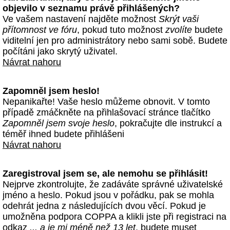
objevilo v seznamu právě přihlášených?
Ve vašem nastavení najděte možnost
Skrýt vaši
přítomnost ve fóru
, pokud tuto možnost
zvolíte
budete
viditelní jen pro administrátory nebo sami sobě. Budete
počítáni jako skrytý uživatel.
Návrat nahoru
Zapomněl jsem heslo!
Nepanikařte! Vaše heslo můžeme obnovit. V tomto
případě zmáčkněte na přihlašovací stránce tlačítko
Zapomněl jsem svoje heslo
, pokračujte dle instrukcí a
téměř ihned budete přihlášeni
Návrat nahoru
Zaregistroval jsem se, ale nemohu se přihlásit!
Nejprve zkontrolujte, že zadáváte správné uživatelské
jméno a heslo. Pokud jsou v pořádku, pak se mohla
odehrát jedna z následujících dvou věcí. Pokud je
umožněna podpora COPPA a klikli jste při registraci na
odkaz
... a je mi méně než 13 let
, budete muset