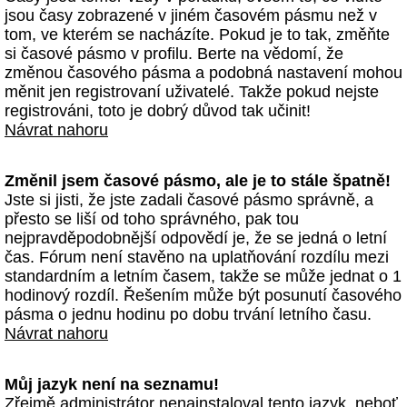
jsou časy zobrazené v jiném časovém pásmu než v
tom, ve kterém se nacházíte. Pokud je to tak, změňte
si časové pásmo v profilu. Berte na vědomí, že
změnou časového pásma a podobná nastavení mohou
měnit jen registrovaní uživatelé. Takže pokud nejste
registrováni, toto je dobrý důvod tak učinit!
Návrat nahoru
Změnil jsem časové pásmo, ale je to stále špatně!
Jste si jisti, že jste zadali časové pásmo správně, a
přesto se liší od toho správného, pak tou
nejpravděpodobnější odpovědí je, že se jedná o letní
čas. Fórum není stavěno na uplatňování rozdílu mezi
standardním a letním časem, takže se může jednat o 1
hodinový rozdíl. Řešením může být posunutí časového
pásma o jednu hodinu po dobu trvání letního času.
Návrat nahoru
Můj jazyk není na seznamu!
Zřejmě administrátor nenainstaloval tento jazyk, neboť