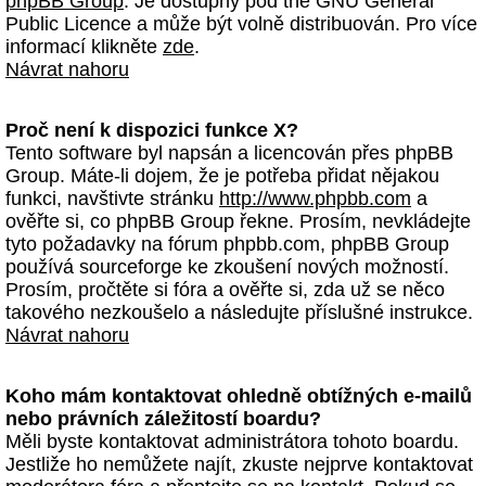
phpBB Group
. Je dostupný pod the GNU General
Public Licence a může být volně distribuován. Pro více
informací klikněte
zde
.
Návrat nahoru
Proč není k dispozici funkce X?
Tento software byl napsán a licencován přes phpBB
Group. Máte-li dojem, že je potřeba přidat nějakou
funkci, navštivte stránku
http://www.phpbb.com
a
ověřte si, co phpBB Group řekne. Prosím, nevkládejte
tyto požadavky na fórum phpbb.com, phpBB Group
používá sourceforge ke zkoušení nových možností.
Prosím, pročtěte si fóra a ověřte si, zda už se něco
takového nezkoušelo a následujte příslušné instrukce.
Návrat nahoru
Koho mám kontaktovat ohledně obtížných e-mailů
nebo právních záležitostí boardu?
Měli byste kontaktovat administrátora tohoto boardu.
Jestliže ho nemůžete najít, zkuste nejprve kontaktovat