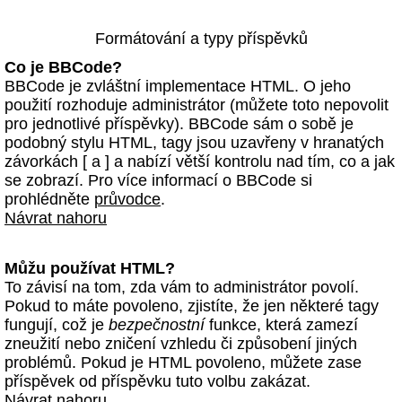
Formátování a typy příspěvků
Co je BBCode?
BBCode je zvláštní implementace HTML. O jeho
použití rozhoduje administrátor (můžete toto nepovolit
pro jednotlivé příspěvky). BBCode sám o sobě je
podobný stylu HTML, tagy jsou uzavřeny v hranatých
závorkách [ a ] a nabízí větší kontrolu nad tím, co a jak
se zobrazí. Pro více informací o BBCode si
prohlédněte
průvodce
.
Návrat nahoru
Můžu používat HTML?
To závisí na tom, zda vám to administrátor povolí.
Pokud to máte povoleno, zjistíte, že jen některé tagy
fungují, což je
bezpečnostní
funkce, která zamezí
zneužití nebo zničení vzhledu či způsobení jiných
problémů. Pokud je HTML povoleno, můžete zase
příspěvek od příspěvku tuto volbu zakázat.
Návrat nahoru