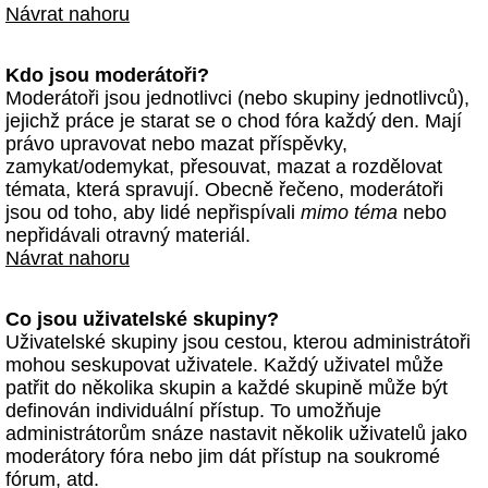
Návrat nahoru
Kdo jsou moderátoři?
Moderátoři jsou jednotlivci (nebo skupiny jednotlivců),
jejichž práce je starat se o chod fóra každý den. Mají
právo upravovat nebo mazat příspěvky,
zamykat/odemykat, přesouvat, mazat a rozdělovat
témata, která spravují. Obecně řečeno, moderátoři
jsou od toho, aby lidé nepřispívali
mimo téma
nebo
nepřidávali otravný materiál.
Návrat nahoru
Co jsou uživatelské skupiny?
Uživatelské skupiny jsou cestou, kterou administrátoři
mohou seskupovat uživatele. Každý uživatel může
patřit do několika skupin a každé skupině může být
definován individuální přístup. To umožňuje
administrátorům snáze nastavit několik uživatelů jako
moderátory fóra nebo jim dát přístup na soukromé
fórum, atd.