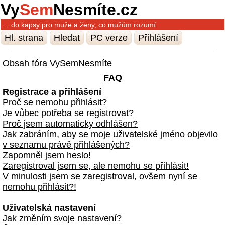
Vy
Sem
Nesmíte.cz
… do kapsy pro muže a ženy, co mužům rozumí
Hl. strana
Hledat
PC verze
Přihlášení
Obsah fóra VySemNesmíte
FAQ
Registrace a přihlášení
Proč se nemohu přihlásit?
Je vůbec potřeba se registrovat?
Proč jsem automaticky odhlášen?
Jak zabráním, aby se moje uživatelské jméno objevilo
v seznamu právě přihlášených?
Zapomněl jsem heslo!
Zaregistroval jsem se, ale nemohu se přihlásit!
V minulosti jsem se zaregistroval, ovšem nyní se
nemohu přihlásit?!
Uživatelská nastavení
Jak změním svoje nastavení?