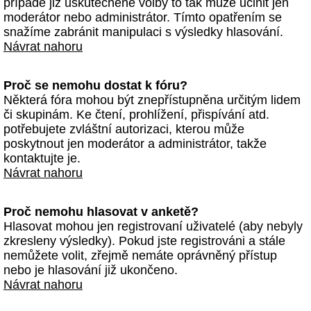
případě již uskutečněné volby to tak může učinit jen
moderátor nebo administrátor. Tímto opatřením se
snažíme zabránit manipulaci s výsledky hlasování.
Návrat nahoru
Proč se nemohu dostat k fóru?
Některá fóra mohou být znepřístupněna určitým lidem
či skupinám. Ke čtení, prohlížení, přispívání atd.
potřebujete zvláštní autorizaci, kterou může
poskytnout jen moderátor a administrátor, takže
kontaktujte je.
Návrat nahoru
Proč nemohu hlasovat v anketě?
Hlasovat mohou jen registrovaní uživatelé (aby nebyly
zkresleny výsledky). Pokud jste registrováni a stále
nemůžete volit, zřejmě nemáte oprávněný přístup
nebo je hlasování již ukončeno.
Návrat nahoru