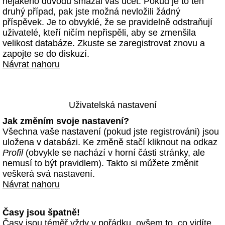
nějakého důvodu smazal váš účet. Pokud je to ten
druhý případ, pak jste možná nevložili žádný
příspěvek. Je to obvyklé, že se pravidelně odstraňují
uživatelé, kteří ničím nepřispěli, aby se zmenšila
velikost databáze. Zkuste se zaregistrovat znovu a
zapojte se do diskuzí.
Návrat nahoru
Uživatelská nastavení
Jak změním svoje nastavení?
Všechna vaše nastavení (pokud jste registrováni) jsou
uložena v databázi. Ke změně stačí kliknout na odkaz
Profil
(obvykle se nachází v horní části stránky, ale
nemusí to být pravidlem). Takto si můžete změnit
veškerá svá nastavení.
Návrat nahoru
Časy jsou špatně!
Časy jsou téměř vždy v pořádku, ovšem to, co vidíte