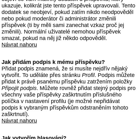
ukazuje, kolikrát jste tento příspěvek upravovali. Tento
dodatek se neobjeví, pokud zatím nikdo neodpověděl
nebo pokud moderátor či administrátor změnili
příspěvek (ti by měli sami zanechat vzkaz proč jej
změnili). Normální uživatelé nemohou příspěvek
smazat, pokud na něj již někdo odpověděl.
Návrat nahoru
Jak přidám podpis k mému příspěvku?
Přidat podpis znamená, že si musíte nejdřív nějaký
vytvořit. To uděláte přes stránku
Profil
. Podpis můžete
přidat k právě psanému příspěvku zatržením položky
Připojit podpis
. Můžete rovněž přidat stejný podpis pro
všechny vaše příspěvky zaškrtnutím příslušného
políčka v nastavení profilu (je možné nepřidávat
podpis k vybraným příspěvkům odstraněním tohoto
zaškrtnutí).
Návrat nahoru
Jak vytvořím hlasování?