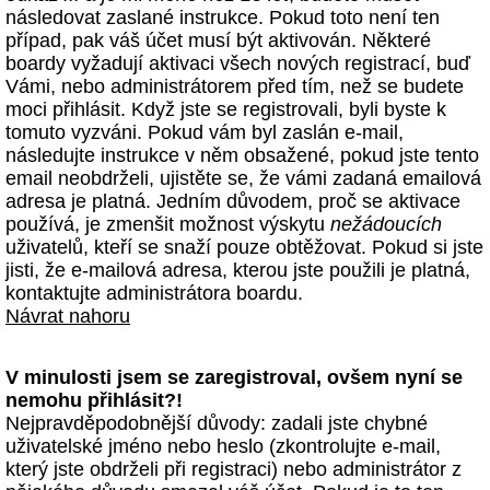
následovat zaslané instrukce. Pokud toto není ten
případ, pak váš účet musí být aktivován. Některé
boardy vyžadují aktivaci všech nových registrací, buď
Vámi, nebo administrátorem před tím, než se budete
moci přihlásit. Když jste se registrovali, byli byste k
tomuto vyzváni. Pokud vám byl zaslán e-mail,
následujte instrukce v něm obsažené, pokud jste tento
email neobdrželi, ujistěte se, že vámi zadaná emailová
adresa je platná. Jedním důvodem, proč se aktivace
používá, je zmenšit možnost výskytu
nežádoucích
uživatelů, kteří se snaží pouze obtěžovat. Pokud si jste
jisti, že e-mailová adresa, kterou jste použili je platná,
kontaktujte administrátora boardu.
Návrat nahoru
V minulosti jsem se zaregistroval, ovšem nyní se
nemohu přihlásit?!
Nejpravděpodobnější důvody: zadali jste chybné
uživatelské jméno nebo heslo (zkontrolujte e-mail,
který jste obdrželi při registraci) nebo administrátor z