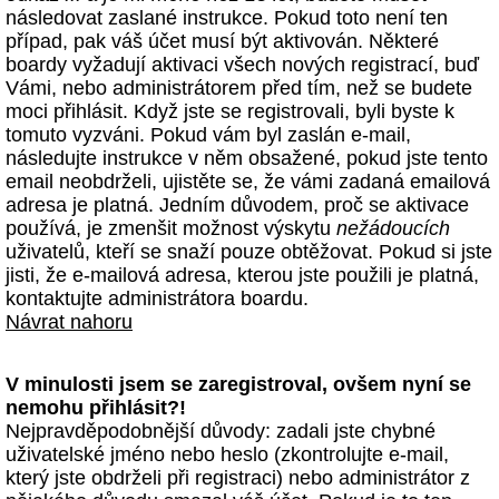
následovat zaslané instrukce. Pokud toto není ten
případ, pak váš účet musí být aktivován. Některé
boardy vyžadují aktivaci všech nových registrací, buď
Vámi, nebo administrátorem před tím, než se budete
moci přihlásit. Když jste se registrovali, byli byste k
tomuto vyzváni. Pokud vám byl zaslán e-mail,
následujte instrukce v něm obsažené, pokud jste tento
email neobdrželi, ujistěte se, že vámi zadaná emailová
adresa je platná. Jedním důvodem, proč se aktivace
používá, je zmenšit možnost výskytu
nežádoucích
uživatelů, kteří se snaží pouze obtěžovat. Pokud si jste
jisti, že e-mailová adresa, kterou jste použili je platná,
kontaktujte administrátora boardu.
Návrat nahoru
V minulosti jsem se zaregistroval, ovšem nyní se
nemohu přihlásit?!
Nejpravděpodobnější důvody: zadali jste chybné
uživatelské jméno nebo heslo (zkontrolujte e-mail,
který jste obdrželi při registraci) nebo administrátor z