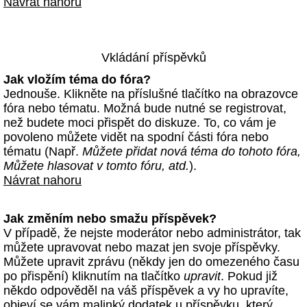
Návrat nahoru
Vkládání příspěvků
Jak vložím téma do fóra?
Jednouše. Klikněte na příslušné tlačítko na obrazovce
fóra nebo tématu. Možná bude nutné se registrovat,
než budete moci přispět do diskuze. To, co vám je
povoleno můžete vidět na spodní části fóra nebo
tématu (Např.
Můžete přidat nová téma do tohoto fóra,
Můžete hlasovat v tomto fóru, atd.
).
Návrat nahoru
Jak změním nebo smažu příspěvek?
V případě, že nejste moderátor nebo administrátor, tak
můžete upravovat nebo mazat jen svoje příspěvky.
Můžete upravit zprávu (někdy jen do omezeného času
po přispění) kliknutím na tlačítko
upravit
. Pokud již
někdo odpověděl na váš příspěvek a vy ho upravíte,
objeví se vám malinký dodatek u příspěvku, který