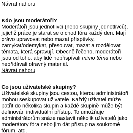
Návrat nahoru
Kdo jsou moderátoři?
Moderátoři jsou jednotlivci (nebo skupiny jednotlivců),
jejichž práce je starat se o chod fóra každý den. Mají
právo upravovat nebo mazat příspěvky,
zamykat/odemykat, přesouvat, mazat a rozdělovat
témata, která spravují. Obecně řečeno, moderátoři
jsou od toho, aby lidé nepřispívali
mimo téma
nebo
nepřidávali otravný materiál.
Návrat nahoru
Co jsou uživatelské skupiny?
Uživatelské skupiny jsou cestou, kterou administrátoři
mohou seskupovat uživatele. Každý uživatel může
patřit do několika skupin a každé skupině může být
definován individuální přístup. To umožňuje
administrátorům snáze nastavit několik uživatelů jako
moderátory fóra nebo jim dát přístup na soukromé
fórum, atd.