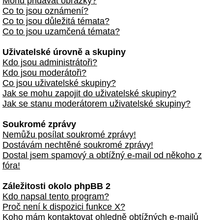
Mohu přidávat obrázky?
Co to jsou oznámení?
Co to jsou důležitá témata?
Co to jsou uzamčená témata?
Uživatelské úrovně a skupiny
Kdo jsou administrátoři?
Kdo jsou moderátoři?
Co jsou uživatelské skupiny?
Jak se mohu zapojit do uživatelské skupiny?
Jak se stanu moderátorem uživatelské skupiny?
Soukromé zprávy
Nemůžu posílat soukromé zprávy!
Dostávám nechtěné soukromé zprávy!
Dostal jsem spamový a obtížný e-mail od někoho z
fóra!
Záležitosti okolo phpBB 2
Kdo napsal tento program?
Proč není k dispozici funkce X?
Koho mám kontaktovat ohledně obtížných e-mailů