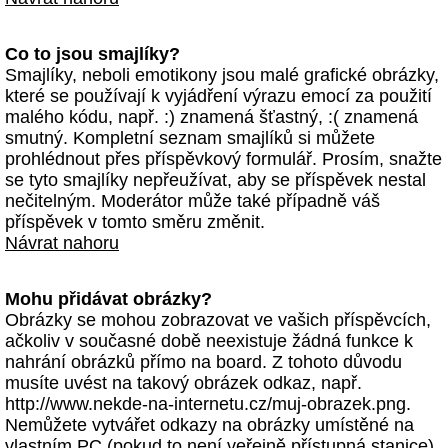
Co to jsou smajlíky?
Smajlíky, neboli emotikony jsou malé grafické obrázky,
které se používají k vyjádření výrazu emocí za použití
malého kódu, např. :) znamená šťastný, :( znamená
smutný. Kompletní seznam smajlíků si můžete
prohlédnout přes příspěvkový formulář. Prosím, snažte
se tyto smajlíky nepřeužívat, aby se příspěvek nestal
nečitelným. Moderátor může také případně váš
příspěvek v tomto směru změnit.
Návrat nahoru
Mohu přidávat obrázky?
Obrázky se mohou zobrazovat ve vašich příspěvcích,
ačkoliv v současné době neexistuje žádná funkce k
nahrání obrázků přímo na board. Z tohoto důvodu
musíte uvést na takový obrázek odkaz, např.
http://www.nekde-na-internetu.cz/muj-obrazek.png.
Nemůžete vytvářet odkazy na obrázky umístěné na
vlastním PC (pokud to není veřejně přístupná stanice)