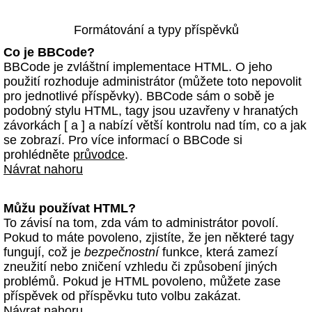
Formátování a typy příspěvků
Co je BBCode?
BBCode je zvláštní implementace HTML. O jeho
použití rozhoduje administrátor (můžete toto nepovolit
pro jednotlivé příspěvky). BBCode sám o sobě je
podobný stylu HTML, tagy jsou uzavřeny v hranatých
závorkách [ a ] a nabízí větší kontrolu nad tím, co a jak
se zobrazí. Pro více informací o BBCode si
prohlédněte
průvodce
.
Návrat nahoru
Můžu používat HTML?
To závisí na tom, zda vám to administrátor povolí.
Pokud to máte povoleno, zjistíte, že jen některé tagy
fungují, což je
bezpečnostní
funkce, která zamezí
zneužití nebo zničení vzhledu či způsobení jiných
problémů. Pokud je HTML povoleno, můžete zase
příspěvek od příspěvku tuto volbu zakázat.
Návrat nahoru