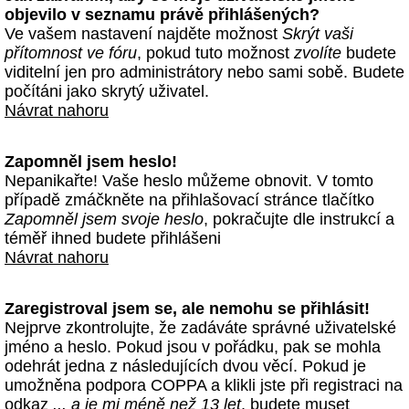
objevilo v seznamu právě přihlášených?
Ve vašem nastavení najděte možnost
Skrýt vaši
přítomnost ve fóru
, pokud tuto možnost
zvolíte
budete
viditelní jen pro administrátory nebo sami sobě. Budete
počítáni jako skrytý uživatel.
Návrat nahoru
Zapomněl jsem heslo!
Nepanikařte! Vaše heslo můžeme obnovit. V tomto
případě zmáčkněte na přihlašovací stránce tlačítko
Zapomněl jsem svoje heslo
, pokračujte dle instrukcí a
téměř ihned budete přihlášeni
Návrat nahoru
Zaregistroval jsem se, ale nemohu se přihlásit!
Nejprve zkontrolujte, že zadáváte správné uživatelské
jméno a heslo. Pokud jsou v pořádku, pak se mohla
odehrát jedna z následujících dvou věcí. Pokud je
umožněna podpora COPPA a klikli jste při registraci na
odkaz
... a je mi méně než 13 let
, budete muset