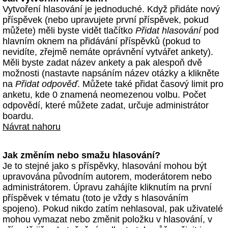
Vytvoření hlasování je jednoduché. Když přidáte nový
příspěvek (nebo upravujete první příspěvek, pokud
můžete) měli byste vidět tlačítko
Přidat hlasování
pod
hlavním oknem na přidávání příspěvků (pokud to
nevidíte, zřejmě nemáte oprávnění vytvářet ankety).
Měli byste zadat název ankety a pak alespoň dvě
možnosti (nastavte napsáním název otázky a klikněte
na
Přidat odpověď
. Můžete také přidat časový limit pro
anketu, kde 0 znamená neomezenou volbu. Počet
odpovědí, které můžete zadat, určuje administrátor
boardu.
Návrat nahoru
Jak změním nebo smažu hlasování?
Je to stejné jako s příspěvky, hlasování mohou být
upravována původním autorem, moderátorem nebo
administrátorem. Úpravu zahájíte kliknutím na první
příspěvek v tématu (toto je vždy s hlasováním
spojeno). Pokud nikdo zatím nehlasoval, pak uživatelé
mohou vymazat nebo změnit položku v hlasování, v