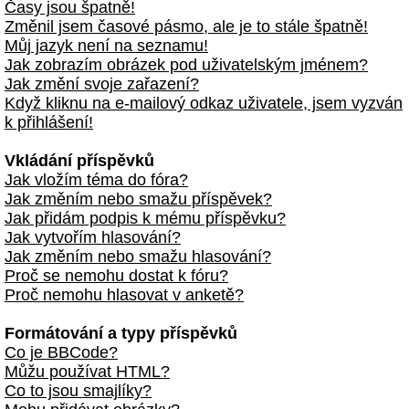
Časy jsou špatně!
Změnil jsem časové pásmo, ale je to stále špatně!
Můj jazyk není na seznamu!
Jak zobrazím obrázek pod uživatelským jménem?
Jak změní svoje zařazení?
Když kliknu na e-mailový odkaz uživatele, jsem vyzván
k přihlášení!
Vkládání příspěvků
Jak vložím téma do fóra?
Jak změním nebo smažu příspěvek?
Jak přidám podpis k mému příspěvku?
Jak vytvořím hlasování?
Jak změním nebo smažu hlasování?
Proč se nemohu dostat k fóru?
Proč nemohu hlasovat v anketě?
Formátování a typy příspěvků
Co je BBCode?
Můžu používat HTML?
Co to jsou smajlíky?