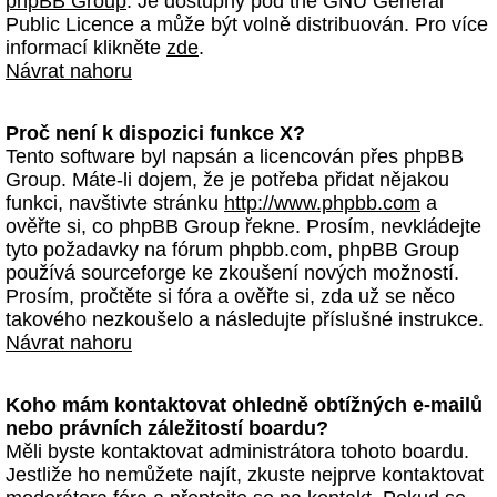
phpBB Group
. Je dostupný pod the GNU General
Public Licence a může být volně distribuován. Pro více
informací klikněte
zde
.
Návrat nahoru
Proč není k dispozici funkce X?
Tento software byl napsán a licencován přes phpBB
Group. Máte-li dojem, že je potřeba přidat nějakou
funkci, navštivte stránku
http://www.phpbb.com
a
ověřte si, co phpBB Group řekne. Prosím, nevkládejte
tyto požadavky na fórum phpbb.com, phpBB Group
používá sourceforge ke zkoušení nových možností.
Prosím, pročtěte si fóra a ověřte si, zda už se něco
takového nezkoušelo a následujte příslušné instrukce.
Návrat nahoru
Koho mám kontaktovat ohledně obtížných e-mailů
nebo právních záležitostí boardu?
Měli byste kontaktovat administrátora tohoto boardu.
Jestliže ho nemůžete najít, zkuste nejprve kontaktovat