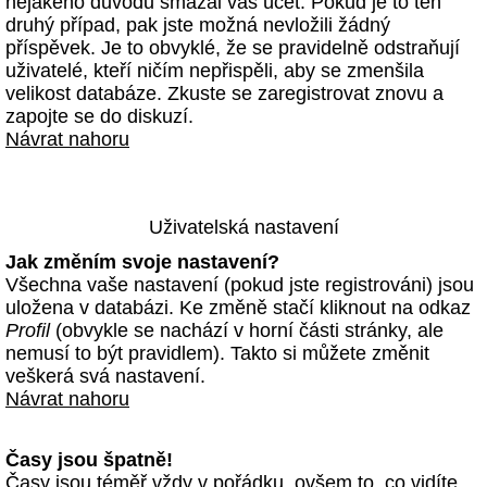
nějakého důvodu smazal váš účet. Pokud je to ten
druhý případ, pak jste možná nevložili žádný
příspěvek. Je to obvyklé, že se pravidelně odstraňují
uživatelé, kteří ničím nepřispěli, aby se zmenšila
velikost databáze. Zkuste se zaregistrovat znovu a
zapojte se do diskuzí.
Návrat nahoru
Uživatelská nastavení
Jak změním svoje nastavení?
Všechna vaše nastavení (pokud jste registrováni) jsou
uložena v databázi. Ke změně stačí kliknout na odkaz
Profil
(obvykle se nachází v horní části stránky, ale
nemusí to být pravidlem). Takto si můžete změnit
veškerá svá nastavení.
Návrat nahoru
Časy jsou špatně!
Časy jsou téměř vždy v pořádku, ovšem to, co vidíte