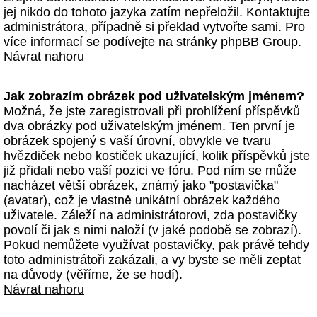
jej nikdo do tohoto jazyka zatím nepřeložil. Kontaktujte
administrátora, případně si překlad vytvořte sami. Pro
více informací se podívejte na stránky
phpBB Group
.
Návrat nahoru
Jak zobrazím obrázek pod uživatelským jménem?
Možná, že jste zaregistrovali při prohlížení příspěvků
dva obrázky pod uživatelským jménem. Ten první je
obrázek spojený s vaší úrovní, obvykle ve tvaru
hvězdiček nebo kostiček ukazující, kolik příspěvků jste
již přidali nebo vaší pozici ve fóru. Pod ním se může
nacházet větší obrázek, známý jako "postavička"
(avatar), což je vlastně unikátní obrázek každého
uživatele. Záleží na administrátorovi, zda postavičky
povolí či jak s nimi naloží (v jaké podobě se zobrazí).
Pokud nemůžete využívat postavičky, pak právě tehdy
toto administrátoři zakázali, a vy byste se měli zeptat
na důvody (věříme, že se hodí).
Návrat nahoru