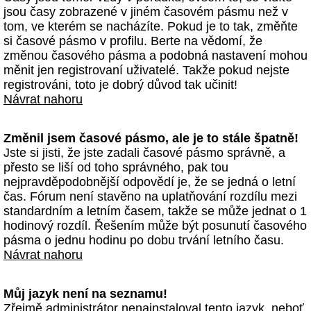
jsou časy zobrazené v jiném časovém pásmu než v
tom, ve kterém se nacházíte. Pokud je to tak, změňte
si časové pásmo v profilu. Berte na vědomí, že
změnou časového pásma a podobná nastavení mohou
měnit jen registrovaní uživatelé. Takže pokud nejste
registrováni, toto je dobrý důvod tak učinit!
Návrat nahoru
Změnil jsem časové pásmo, ale je to stále špatně!
Jste si jisti, že jste zadali časové pásmo správně, a
přesto se liší od toho správného, pak tou
nejpravděpodobnější odpovědí je, že se jedná o letní
čas. Fórum není stavěno na uplatňování rozdílu mezi
standardním a letním časem, takže se může jednat o 1
hodinový rozdíl. Řešením může být posunutí časového
pásma o jednu hodinu po dobu trvání letního času.
Návrat nahoru
Můj jazyk není na seznamu!
Zřejmě administrátor nenainstaloval tento jazyk, neboť