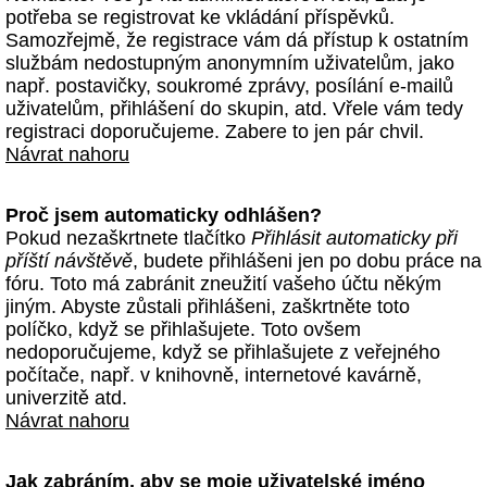
potřeba se registrovat ke vkládání příspěvků.
Samozřejmě, že registrace vám dá přístup k ostatním
službám nedostupným anonymním uživatelům, jako
např. postavičky, soukromé zprávy, posílání e-mailů
uživatelům, přihlášení do skupin, atd. Vřele vám tedy
registraci doporučujeme. Zabere to jen pár chvil.
Návrat nahoru
Proč jsem automaticky odhlášen?
Pokud nezaškrtnete tlačítko
Přihlásit automaticky při
příští návštěvě
, budete přihlášeni jen po dobu práce na
fóru. Toto má zabránit zneužití vašeho účtu někým
jiným. Abyste zůstali přihlášeni, zaškrtněte toto
políčko, když se přihlašujete. Toto ovšem
nedoporučujeme, když se přihlašujete z veřejného
počítače, např. v knihovně, internetové kavárně,
univerzitě atd.
Návrat nahoru
Jak zabráním, aby se moje uživatelské jméno