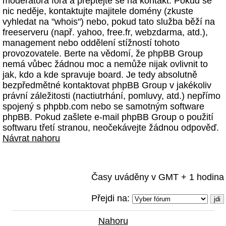
moderátora fóra a přeptejte se na kontakt. Pokud se
nic neděje, kontaktujte majitele domény (zkuste
vyhledat na "whois") nebo, pokud tato služba běží na
freeserveru (např. yahoo, free.fr, webzdarma, atd.),
management nebo oddělení stížností tohoto
provozovatele. Berte na vědomí, že phpBB Group
nemá vůbec žádnou moc a nemůže nijak ovlivnit to
jak, kdo a kde spravuje board. Je tedy absolutně
bezpředmětné kontaktovat phpBB Group v jakékoliv
právní záležitosti (nactiutrhání, pomluvy, atd.) nepřímo
spojený s phpbb.com nebo se samotným software
phpBB. Pokud zašlete e-mail phpBB Group o použití
softwaru třetí stranou, neočekávejte žádnou odpověď.
Návrat nahoru
Časy uváděny v GMT + 1 hodina
Přejdi na:
Nahoru