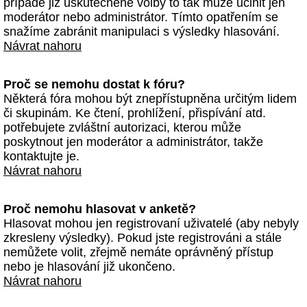
případě již uskutečněné volby to tak může učinit jen
moderátor nebo administrátor. Tímto opatřením se
snažíme zabránit manipulaci s výsledky hlasování.
Návrat nahoru
Proč se nemohu dostat k fóru?
Některá fóra mohou být znepřístupněna určitým lidem
či skupinám. Ke čtení, prohlížení, přispívání atd.
potřebujete zvláštní autorizaci, kterou může
poskytnout jen moderátor a administrátor, takže
kontaktujte je.
Návrat nahoru
Proč nemohu hlasovat v anketě?
Hlasovat mohou jen registrovaní uživatelé (aby nebyly
zkresleny výsledky). Pokud jste registrováni a stále
nemůžete volit, zřejmě nemáte oprávněný přístup
nebo je hlasování již ukončeno.
Návrat nahoru