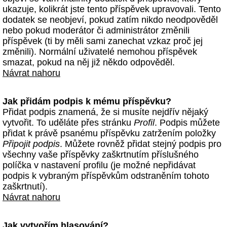
ukazuje, kolikrát jste tento příspěvek upravovali. Tento
dodatek se neobjeví, pokud zatím nikdo neodpověděl
nebo pokud moderátor či administrátor změnili
příspěvek (ti by měli sami zanechat vzkaz proč jej
změnili). Normální uživatelé nemohou příspěvek
smazat, pokud na něj již někdo odpověděl.
Návrat nahoru
Jak přidám podpis k mému příspěvku?
Přidat podpis znamená, že si musíte nejdřív nějaký
vytvořit. To uděláte přes stránku
Profil
. Podpis můžete
přidat k právě psanému příspěvku zatržením položky
Připojit podpis
. Můžete rovněž přidat stejný podpis pro
všechny vaše příspěvky zaškrtnutím příslušného
políčka v nastavení profilu (je možné nepřidávat
podpis k vybraným příspěvkům odstraněním tohoto
zaškrtnutí).
Návrat nahoru
Jak vytvořím hlasování?