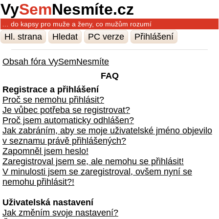
Vy
Sem
Nesmíte.cz
… do kapsy pro muže a ženy, co mužům rozumí
Hl. strana
Hledat
PC verze
Přihlášení
Obsah fóra VySemNesmíte
FAQ
Registrace a přihlášení
Proč se nemohu přihlásit?
Je vůbec potřeba se registrovat?
Proč jsem automaticky odhlášen?
Jak zabráním, aby se moje uživatelské jméno objevilo
v seznamu právě přihlášených?
Zapomněl jsem heslo!
Zaregistroval jsem se, ale nemohu se přihlásit!
V minulosti jsem se zaregistroval, ovšem nyní se
nemohu přihlásit?!
Uživatelská nastavení
Jak změním svoje nastavení?