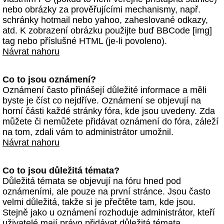
nebo obrázky za prověřujícími mechanismy, např.
schránky hotmail nebo yahoo, zaheslované odkazy,
atd. K zobrazení obrázku použijte buď BBCode [img]
tag nebo příslušné HTML (je-li povoleno).
Návrat nahoru
Co to jsou oznámení?
Oznámení často přinášejí důležité informace a měli
byste je číst co nejdříve. Oznámení se objevují na
horní části každé stránky fóra, kde jsou uvedeny. Zda
můžete či nemůžete přidávat oznámení do fóra, záleží
na tom, zdali vám to administrátor umožnil.
Návrat nahoru
Co to jsou důležitá témata?
Důležitá témata se objevují na fóru hned pod
oznámeními, ale pouze na první stránce. Jsou často
velmi důležitá, takže si je přečtěte tam, kde jsou.
Stejně jako u oznámení rozhoduje administrátor, kteří
uživatelé mají právo přidávat důležitá témata.