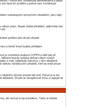
zobrazí)? Pokud ano, kontaktujte administrátora a ptejte
kle toto bývá ten problém a pokud není, kontaktujte
m službám nedostupným anonymním uživatelům, jako např.
 někým jiným. Abyste zůstali přihlášeni, zaškrtněte toto
ě atd.
udete počítáni jako skrytý uživatel.
trukcí a téměř ihned budete přihlášeni
okud je umožněna podpora COPPA a klikli jste při
n. Některé boardy vyžadují aktivaci všech nových
 zaslán e-mail, následujte instrukce v něm obsažené,
st výskytu
nežádoucích
uživatelů, kteří se snaží pouze
or z nějakého důvodu smazal váš účet. Pokud je to ten
kost databáze. Zkuste se zaregistrovat znovu a zapojte se
ánky, ale nemusí to být pravidlem). Takto si můžete