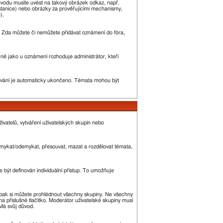
ůvodu musíte uvést na takový obrázek odkaz, např.
stanice) nebo obrázky za prověřujícími mechanismy,
).
ny. Zda můžete či nemůžete přidávat oznámení do fóra,
ejně jako u oznámení rozhoduje administrátor, kteří
vání je automaticky ukončeno. Témata mohou být
ivatelů, vytváření uživatelských skupin nebo
 zamykat/odemykat, přesouvat, mazat a rozdělovat témata,
 být definován individuální přístup. To umožňuje
 a pak si můžete prohlédnout všechny skupiny. Ne všechny
a příslušné tlačítko. Moderátor uživatelské skupiny musí
 Má svůj důvod.