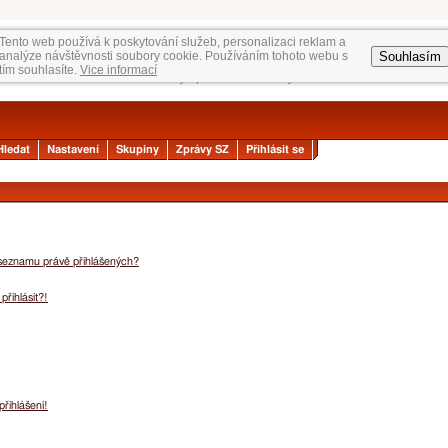
Tento web používá k poskytování služeb, personalizaci reklam a
Souhlasím
analýze návštěvnosti soubory cookie. Používáním tohoto webu s
tím souhlasíte.
Vice informací
Hledat
Nastavení
Skupiny
Zprávy SZ
Přihlásit se
 seznamu právě přihlášených?
přihlásit?!
přihlášení!