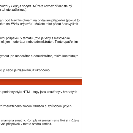
 položky
Připojit podpis
. Můžete rovněž přidat stejný
tohoto zaškrtnutí).
ání
pod hlavním oknem na přidávání příspěvků (pokud to
kněte na
Přidat odpověď
. Můžete také přidat časový limit
ní příspěvek v tématu (toto je vždy s hlasováním
init jen moderátor nebo administrátor. Tímto opatřením
kytnout jen moderátor a administrátor, takže kontaktujte
stup nebo je hlasování již ukončeno.
je podobný stylu HTML, tagy jsou uzavřeny v hranatých
í zneužití nebo zničení vzhledu či způsobení jiných
, :( znamená smutný. Kompletní seznam smajlíků si můžete
ě váš příspěvek v tomto směru změnit.