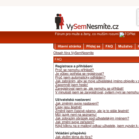
Fórum pro muže a ženy, co mužům rozumí
Hlavní stránka
Přidej se
FAQ
Mužstvo
Obsah fóra VySemNesmíte
FAQ
Registrace a přihlášení
Proč se nemohu přihlásit?
Je vůbec potřeba se registrovat?
Proč jsem automaticky odhlášen?
Jak zabráním, aby se moje uživatelské jméno objevilo v
Zapomněl jsem heslo!
Zaregistroval jsem se, ale nemohu se přihlásit!
V minulosti jsem se zaregistroval, ovšem nyní se nemohu 
Uživatelská nastavení
Jak změním svoje nastavení?
Časy jsou špatně!
Změnil jsem časové pásmo, ale je to stále špatně!
Můj jazyk není na seznamu!
Jak zobrazím obrázek pod uživatelským jménem?
Jak změní svoje zařazení?
Když kliknu na e-mailový odkaz uživatele, jsem vyzván k 
Vkládání příspěvků
Jak vložím téma do fóra?