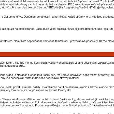
oliv v současné době neexistuje žádná funkce k nahrání obrázků přímo na board. Z tohoto d
žete vytvářet odkazy na obrázky umístěné na vlastním PC (pokud to není veřejně přístupná 
 atd. K zobrazení obrázku použijte buď BBCode [img] tag nebo příslušné HTML (je-li povoleno
 je číst co nejdříve. Oznámení se objevují na horní části každé stránky fóra, kde jsou uvede
 ale pouze na první stránce. Jsou často velmi důležitá, takže si je přečtěte tam, kde jsou. St
rátorem. Nemůžete odpovídat na zamčená témata ani upravovat své příspěvky. Každé hlaso
 celým fórem. Tito lidé mohou kontrolovat veškerý chod boardu včetně povolování, zakazování už
orů na celém boardu.
 jejichž práce je starat se o chod fóra každý den. Mají právo upravovat nebo mazat příspěvky,
aby lidé nepřispívali
mimo téma
nebo nepřidávali otravný materiál.
ohou seskupovat uživatele. Každý uživatel může patřit do několika skupin a každé skupině může
oderátory fóra nebo jim dát přístup na soukromé fórum, atd.
z
Uživatelské skupiny
(většinou se nachází v horní části stránky, ale nemusí to být pravidlem)
ěkteré mají utajené členství. Pokud je skupina otevřená, můžete zažádat o zařazení kliknutím n
oč chcete do skupiny vstoupit. Prosím, nenadávejte moderátorovi, pokud vaší žádosti nevyhoví.