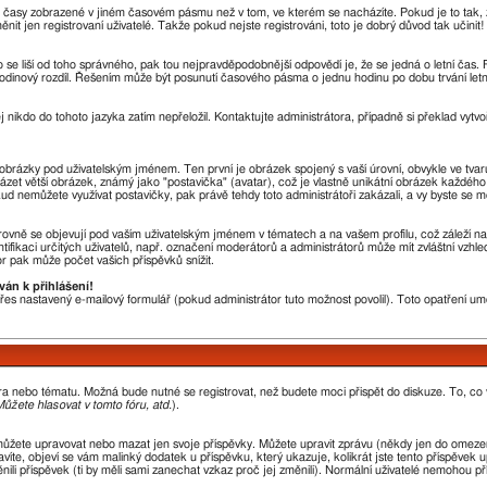
u časy zobrazené v jiném časovém pásmu než v tom, ve kterém se nacházíte. Pokud je to tak, 
en registrovaní uživatelé. Takže pokud nejste registrováni, toto je dobrý důvod tak učinit!
sto se liší od toho správného, pak tou nejpravděpodobnější odpovědí je, že se jedná o letní čas
odinový rozdíl. Řešením může být posunutí časového pásma o jednu hodinu po dobu trvání letn
j nikdo do tohoto jazyka zatím nepřeložil. Kontaktujte administrátora, případně si překlad vytvo
a obrázky pod uživatelským jménem. Ten první je obrázek spojený s vaší úrovní, obvykle ve tvar
házet větší obrázek, známý jako "postavička" (avatar), což je vlastně unikátní obrázek každého 
okud nemůžete využívat postavičky, pak právě tehdy toto administrátoři zakázali, a vy byste se m
ovně se objevují pod vaším uživatelským jménem v tématech a na vašem profilu, což záleží na
ntifikaci určitých uživatelů, např. označení moderátorů a administrátorů může mít zvláštní vzh
r pak může počet vašich příspěvků snížit.
ván k přihlášení!
 přes nastavený e-mailový formulář (pokud administrátor tuto možnost povolil). Toto opatření 
óra nebo tématu. Možná bude nutné se registrovat, než budete moci přispět do diskuze. To, co
ůžete hlasovat v tomto fóru, atd.
).
můžete upravovat nebo mazat jen svoje příspěvky. Můžete upravit zprávu (někdy jen do omezen
íte, objeví se vám malinký dodatek u příspěvku, který ukazuje, kolikrát jste tento příspěvek 
li příspěvek (ti by měli sami zanechat vzkaz proč jej změnili). Normální uživatelé nemohou p