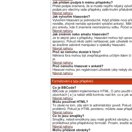
Jak přidám podpis k mému příspěvku?
Přidat podpis znamená, že si musíte nejdřív nějaký vytvo
podpis pro všechny vaše příspěvky zaškrtnutím příslušné
Návrat nahoru
Jak vytvořím hlasování?
Vytvoření hlasování je jednoduché. Když přidáte nový pří
nevidíte, zřejmě nemáte oprávnění vytvářet ankety). Měl
pro anketu, kde 0 znamená neomezenou volbu. Počet odp
Návrat nahoru
Jak změním nebo smažu hlasování?
Je to stejné jako s příspěvky, hlasování mohou být upr
spojeno). Pokud nikdo zatím nehlasoval, pak uživatelé m
se snažíme zabránit manipulaci s výsledky hlasování.
Návrat nahoru
Proč se nemohu dostat k fóru?
Některá fóra mohou být znepřístupněna určitým lidem či s
je.
Návrat nahoru
Proč nemohu hlasovat v anketě?
Hlasovat mohou jen registrovaní uživatelé (aby nebyly zk
Návrat nahoru
Formátování a typy příspěvků
Co je BBCode?
BBCode je zvláštní implementace HTML. O jeho použití r
závorkách [ a ] a nabízí větší kontrolu nad tím, co a jak
Návrat nahoru
Můžu používat HTML?
To závisí na tom, zda vám to administrátor povolí. Pokud t
problémů. Pokud je HTML povoleno, můžete zase příspěv
Návrat nahoru
Co to jsou smajlíky?
Smajlíky, neboli emotikony jsou malé grafické obrázky, 
prohlédnout přes příspěvkový formulář. Prosím, snažte s
Návrat nahoru
Mohu přidávat obrázky?