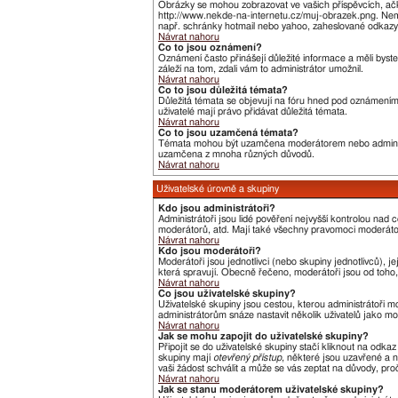
Obrázky se mohou zobrazovat ve vašich příspěvcích, ačk
http://www.nekde-na-internetu.cz/muj-obrazek.png. Nemů
např. schránky hotmail nebo yahoo, zaheslované odkazy,
Návrat nahoru
Co to jsou oznámení?
Oznámení často přinášejí důležité informace a měli byste
záleží na tom, zdali vám to administrátor umožnil.
Návrat nahoru
Co to jsou důležitá témata?
Důležitá témata se objevují na fóru hned pod oznámeními,
uživatelé mají právo přidávat důležitá témata.
Návrat nahoru
Co to jsou uzamčená témata?
Témata mohou být uzamčena moderátorem nebo administ
uzamčena z mnoha různých důvodů.
Návrat nahoru
Uživatelské úrovně a skupiny
Kdo jsou administrátoři?
Administrátoři jsou lidé pověření nejvyšší kontrolou nad
moderátorů, atd. Mají také všechny pravomoci moderát
Návrat nahoru
Kdo jsou moderátoři?
Moderátoři jsou jednotlivci (nebo skupiny jednotlivců),
která spravují. Obecně řečeno, moderátoři jsou od toho, 
Návrat nahoru
Co jsou uživatelské skupiny?
Uživatelské skupiny jsou cestou, kterou administrátoři m
administrátorům snáze nastavit několik uživatelů jako m
Návrat nahoru
Jak se mohu zapojit do uživatelské skupiny?
Připojit se do uživatelské skupiny stačí kliknout na odka
skupiny mají
otevřený přístup
, některé jsou uzavřené a n
vaši žádost schválit a může se vás zeptat na důvody, pr
Návrat nahoru
Jak se stanu moderátorem uživatelské skupiny?