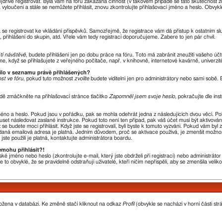
nejdříve registrovat. Byla vám na fóru zakázána činnost (v takovém případě se tato skutečnost 
óra vyloučeni a stále se nemůžete přihlásit, znovu zkontrolujte přihlašovací jméno a heslo. Obvy
ba se registrovat ke vkládání příspěvků. Samozřejmě, že registrace vám dá přístup k ostatní
 přihlášení do skupin, atd. Vřele vám tedy registraci doporučujeme. Zabere to jen pár chvil.
ští návštěvě
, budete přihlášeni jen po dobu práce na fóru. Toto má zabránit zneužití vašeho účtu
, když se přihlašujete z veřejného počítače, např. v knihovně, internetové kavárně, univerzit
vilo v seznamu právě přihlášených?
st ve fóru
, pokud tuto možnost
zvolíte
budete viditelní jen pro administrátory nebo sami sobě. B
dě zmáčkněte na přihlašovací stránce tlačítko
Zapomněl jsem svoje heslo
, pokračujte dle ins
méno a heslo. Pokud jsou v pořádku, pak se mohla odehrát jedna z následujících dvou věcí. P
uset následovat zaslané instrukce. Pokud toto není ten případ, pak váš účet musí být aktivová
se budete moci přihlásit. Když jste se registrovali, byli byste k tomuto vyzváni. Pokud vám byl
 zadaná emailová adresa je platná. Jedním důvodem, proč se aktivace používá, je zmenšit možno
 jste použili je platná, kontaktujte administrátora boardu.
emohu přihlásit?!
ké jméno nebo heslo (zkontrolujte e-mail, který jste obdrželi při registraci) nebo administrát
 to obvyklé, že se pravidelně odstraňují uživatelé, kteří ničím nepřispěli, aby se zmenšila veli
ložena v databázi. Ke změně stačí kliknout na odkaz
Profil
(obvykle se nachází v horní části str