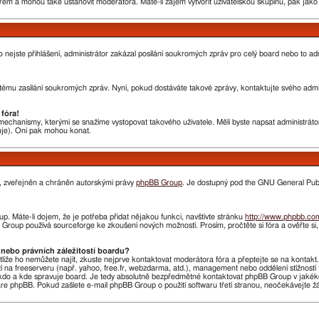
rem a mohou také ustanovit moderátora. Máte-li zájem vytvořit uživatelskou skupinu, pak jak
nebo nejste přihlášení, administrátor zakázal posílání soukromých zpráv pro celý board nebo to 
ému zasílání soukromých zpráv. Nyní, pokud dostáváte takové zprávy, kontaktujte svého admini
fóra!
chanismy, kterými se snažíme vystopovat takového uživatele. Měli byste napsat administrátorovi
huje). Oni pak mohou konat.
n, zveřejněn a chráněn autorskými právy
phpBB Group
. Je dostupný pod the GNU General Publi
. Máte-li dojem, že je potřeba přidat nějakou funkci, navštivte stránku
http://www.phpbb.co
roup používá sourceforge ke zkoušení nových možností. Prosím, pročtěte si fóra a ověřte si
nebo právních záležitostí boardu?
stliže ho nemůžete najít, zkuste nejprve kontaktovat moderátora fóra a přeptejte se na kontak
ží na freeserveru (např. yahoo, free.fr, webzdarma, atd.), management nebo oddělení stížnost
do a kde spravuje board. Je tedy absolutně bezpředmětné kontaktovat phpBB Group v jakékoliv 
 phpBB. Pokud zašlete e-mail phpBB Group o použití softwaru třetí stranou, neočekávejte 