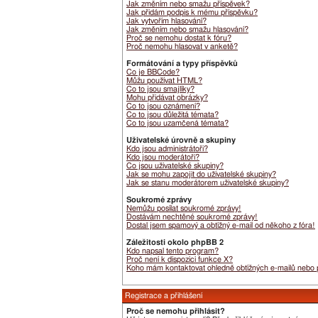
Jak změním nebo smažu příspěvek?
Jak přidám podpis k mému příspěvku?
Jak vytvořím hlasování?
Jak změním nebo smažu hlasování?
Proč se nemohu dostat k fóru?
Proč nemohu hlasovat v anketě?
Formátování a typy příspěvků
Co je BBCode?
Můžu používat HTML?
Co to jsou smajlíky?
Mohu přidávat obrázky?
Co to jsou oznámení?
Co to jsou důležitá témata?
Co to jsou uzamčená témata?
Uživatelské úrovně a skupiny
Kdo jsou administrátoři?
Kdo jsou moderátoři?
Co jsou uživatelské skupiny?
Jak se mohu zapojit do uživatelské skupiny?
Jak se stanu moderátorem uživatelské skupiny?
Soukromé zprávy
Nemůžu posílat soukromé zprávy!
Dostávám nechtěné soukromé zprávy!
Dostal jsem spamový a obtížný e-mail od někoho z fóra!
Záležitosti okolo phpBB 2
Kdo napsal tento program?
Proč není k dispozici funkce X?
Koho mám kontaktovat ohledně obtížných e-mailů nebo pr
Registrace a přihlášení
Proč se nemohu přihlásit?