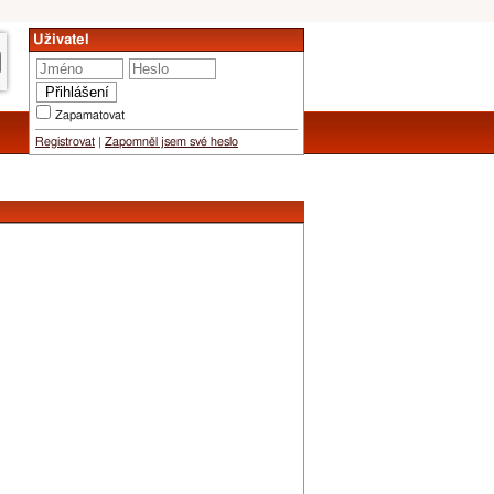
Uživatel
Zapamatovat
Registrovat
|
Zapomněl jsem své heslo