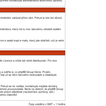
o prvního kontaktujte administrátora soukromou zprávou.
administrátor zakázal přímo vám. Pokud je toto ten důvod,
strátora, který má tu moc takovému uživateli zasílání
 a zaslat kopii e-mailu, který jste obdrželi, což je velmi
c Licence a může být volně distribuován. Pro více
m
a ověřte si, co phpBB Group řekne. Prosím,
, zda už se něco takového nezkoušelo a následujte
t. Pokud se nic neděje, kontaktujte majitele domény
í tohoto provozovatele. Berte na vědomí, že phpBB Group
právní záležitosti (nactiutrhání, pomluvy, atd.)
žádnou odpověď.
Časy uváděny v GMT + 1 hodina