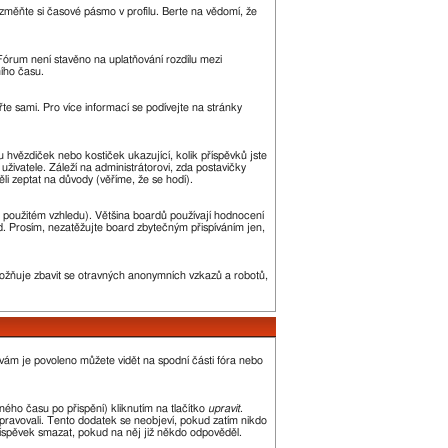
změňte si časové pásmo v profilu. Berte na vědomí, že
. Fórum není stavěno na uplatňování rozdílu mezi
ího času.
řte sami. Pro více informací se podívejte na stránky
u hvězdiček nebo kostiček ukazující, kolik příspěvků jste
uživatele. Záleží na administrátorovi, zda postavičky
ěli zeptat na důvody (věříme, že se hodí).
 použitém vzhledu). Většina boardů používají hodnocení
led. Prosím, nezatěžujte board zbytečným přispíváním jen,
umožňuje zbavit se otravných anonymních vzkazů a robotů,
 vám je povoleno můžete vidět na spodní části fóra nebo
ého času po přispění) kliknutím na tlačítko
upravit
.
upravovali. Tento dodatek se neobjeví, pokud zatím nikdo
říspěvek smazat, pokud na něj již někdo odpověděl.