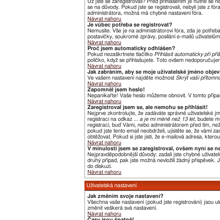
Už jste se zaregistrovali? Před přihlášením je nutné se 
se na důvody. Pokud jste se registrovali, nebyli jste z f
administrátora, možná má chybné nastavení fóra.
Návrat nahoru
Je vůbec potřeba se registrovat?
Nemusíte. Vše je na administrátorovi fóra, zda je potře
postavičky, soukromé zprávy, posílání e-mailů uživatelům,
Návrat nahoru
Proč jsem automaticky odhlášen?
Pokud nezaškrtnete tlačítko
Přihlásit automaticky při pří
políčko, když se přihlašujete. Toto ovšem nedoporučujeme
Návrat nahoru
Jak zabráním, aby se moje uživatelské jméno obje
Ve vašem nastavení najděte možnost
Skrýt vaši přítomno
Návrat nahoru
Zapomněl jsem heslo!
Nepanikařte! Vaše heslo můžeme obnovit. V tomto přípa
Návrat nahoru
Zaregistroval jsem se, ale nemohu se přihlásit!
Nejprve zkontrolujte, že zadáváte správné uživatelské j
registraci na odkaz
... a je mi méně než 13 let
, budete m
registrací, buď Vámi, nebo administrátorem před tím, než 
pokud jste tento email neobdrželi, ujistěte se, že vámi
obtěžovat. Pokud si jste jisti, že e-mailová adresa, kterou
Návrat nahoru
V minulosti jsem se zaregistroval, ovšem nyní se n
Nejpravděpodobnější důvody: zadali jste chybné uživatels
druhý případ, pak jste možná nevložili žádný příspěvek. Je
do diskuzí.
Návrat nahoru
Uživatelská nastavení
Jak změním svoje nastavení?
Všechna vaše nastavení (pokud jste registrováni) jsou u
změnit veškerá svá nastavení.
Návrat nahoru
Časy jsou špatně!