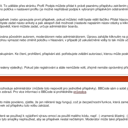
řit. To uděláte přes stránku
Profil
. Podpis můžete přidat k právě psanému příspěvku zatržením
ho políčka v nastavení profilu (je možné nepřidávat podpis k vybraným příspěvkům odstraněním 
spěvek (nebo upravujete první příspěvek, pokud můžete) měli byste vidět tlačítko
Přidat hlasov
i byste zadat název ankety a pak alespoň dvě možnosti (nastavte napsáním název otázky a kli
ovědí, které můžete zadat, určuje administrátor boardu.
avována původním autorem, moderátorem nebo administrátorem. Úpravu zahájíte kliknutím na prv
ohou vymazat nebo změnit položku v hlasování, v případě již uskutečněné volby to tak může uč
kupinám. Ke čtení, prohlížení, přispívání atd. potřebujete zvláštní autorizaci, kterou může pos
resleny výsledky). Pokud jste registrováni a stále nemůžete volit, zřejmě nemáte oprávněný pří
ozhoduje administrátor (můžete toto nepovolit pro jednotlivé příspěvky). BBCode sám o sobě 
 se zobrazí. Pro více informací o BBCode si prohlédněte
průvodce
.
o máte povoleno, zjistíte, že jen některé tagy fungují, což je
bezpečnostní
funkce, která zamez
ek od příspěvku tuto volbu zakázat.
které se používají k vyjádření výrazu emocí za použití malého kódu, např. :) znamená šťastný
e tyto smajlíky nepřeužívat, aby se příspěvek nestal nečitelným. Moderátor může také případn