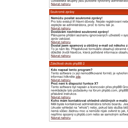
Uživatelské skupiny jsou původně vytvořeny administráto
Návrat nahoru
Soukromé zprávy
Nemůžu posílat soukromé zprávy!
Pro toto existují tři hlavní důvody. Nejste registrovaní 
zeptejte se administrátora, proč to tomu tak je.
Návrat nahoru
Dostávám nechtěné soukromé zprávy!
Plánujeme přidání seznamu ignorovaných uživatelů v syst
zpráv zakázat.
Návrat nahoru
Dostal jsem spamový a obtížný e-mail od někoho z 
To je nám líto. Příspěvkové formuláře obsahují obranné me
důležité (kvůli hlavičce, která potřebné informace obsa
Návrat nahoru
Záležitosti okolo phpBB 2
Kdo napsal tento program?
Tento software (v její nemodifikované formě) je vytvoře
informací klikněte
zde
.
Návrat nahoru
Proč není k dispozici funkce X?
Tento software byl napsán a licencován přes phpBB Group
nevkládejte tyto požadavky na fórum phpbb.com, phpBB G
příslušné instrukce.
Návrat nahoru
Koho mám kontaktovat ohledně obtížných e-mailů 
Měli byste kontaktovat administrátora tohoto boardu. Je
(zkuste vyhledat na "whois") nebo, pokud tato služba bě
nemá vůbec žádnou moc a nemůže nijak ovlivnit to jak, k
nepřímo spojený s phpbb.com nebo se samotným software
Návrat nahoru