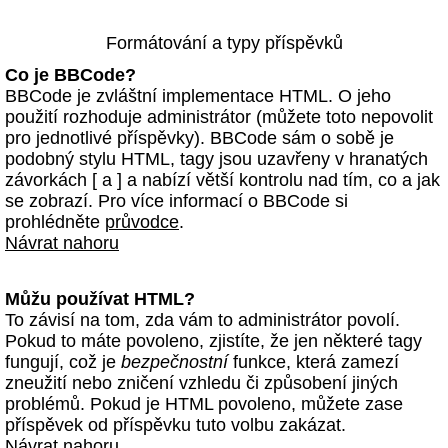
Formátování a typy příspěvků
Co je BBCode?
BBCode je zvláštní implementace HTML. O jeho
použití rozhoduje administrátor (můžete toto nepovolit
pro jednotlivé příspěvky). BBCode sám o sobě je
podobný stylu HTML, tagy jsou uzavřeny v hranatých
závorkách [ a ] a nabízí větší kontrolu nad tím, co a jak
se zobrazí. Pro více informací o BBCode si
prohlédněte
průvodce
.
Návrat nahoru
Můžu používat HTML?
To závisí na tom, zda vám to administrátor povolí.
Pokud to máte povoleno, zjistíte, že jen některé tagy
fungují, což je
bezpečnostní
funkce, která zamezí
zneužití nebo zničení vzhledu či způsobení jiných
problémů. Pokud je HTML povoleno, můžete zase
příspěvek od příspěvku tuto volbu zakázat.
Návrat nahoru