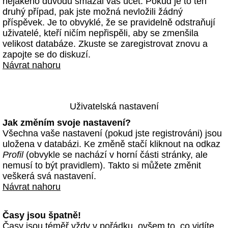
nějakého důvodu smazal váš účet. Pokud je to ten
druhý případ, pak jste možná nevložili žádný
příspěvek. Je to obvyklé, že se pravidelně odstraňují
uživatelé, kteří ničím nepřispěli, aby se zmenšila
velikost databáze. Zkuste se zaregistrovat znovu a
zapojte se do diskuzí.
Návrat nahoru
Uživatelská nastavení
Jak změním svoje nastavení?
Všechna vaše nastavení (pokud jste registrováni) jsou
uložena v databázi. Ke změně stačí kliknout na odkaz
Profil
(obvykle se nachází v horní části stránky, ale
nemusí to být pravidlem). Takto si můžete změnit
veškerá svá nastavení.
Návrat nahoru
Časy jsou špatně!
Časy jsou téměř vždy v pořádku, ovšem to, co vidíte