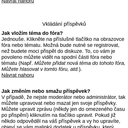
Návrat nahoru
Vkládání příspěvků
Jak vložím téma do fóra?
Jednouše. Klikněte na příslušné tlačítko na obrazovce
fóra nebo tématu. Možná bude nutné se registrovat,
než budete moci přispět do diskuze. To, co vám je
povoleno můžete vidět na spodní části fóra nebo
tématu (Např.
Můžete přidat nová téma do tohoto fóra,
Můžete hlasovat v tomto fóru, atd.
).
Návrat nahoru
Jak změním nebo smažu příspěvek?
V případě, že nejste moderátor nebo administrátor, tak
můžete upravovat nebo mazat jen svoje příspěvky.
Můžete upravit zprávu (někdy jen do omezeného času
po přispění) kliknutím na tlačítko
upravit
. Pokud již
někdo odpověděl na váš příspěvek a vy ho upravíte,
objeví se vám malinký dodatek u příspěvku, který