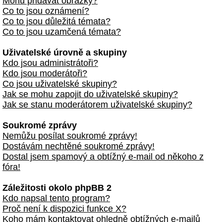
Mohu přidávat obrázky?
Co to jsou oznámení?
Co to jsou důležitá témata?
Co to jsou uzamčená témata?
Uživatelské úrovně a skupiny
Kdo jsou administrátoři?
Kdo jsou moderátoři?
Co jsou uživatelské skupiny?
Jak se mohu zapojit do uživatelské skupiny?
Jak se stanu moderátorem uživatelské skupiny?
Soukromé zprávy
Nemůžu posílat soukromé zprávy!
Dostávám nechtěné soukromé zprávy!
Dostal jsem spamový a obtížný e-mail od někoho z
fóra!
Záležitosti okolo phpBB 2
Kdo napsal tento program?
Proč není k dispozici funkce X?
Koho mám kontaktovat ohledně obtížných e-mailů