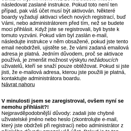
následovat zaslané instrukce. Pokud toto není ten
případ, pak váš účet musí být aktivován. Některé
boardy vyžadují aktivaci všech nových registrací, buď
Vámi, nebo administrátorem před tím, než se budete
moci přihlásit. Když jste se registrovali, byli byste k
tomuto vyzváni. Pokud vám byl zaslán e-mail,
následujte instrukce v něm obsažené, pokud jste tento
email neobdrželi, ujistěte se, že vámi zadaná emailová
adresa je platná. Jedním důvodem, proč se aktivace
používá, je zmenšit možnost výskytu
nežádoucích
uživatelů, kteří se snaží pouze obtěžovat. Pokud si jste
jisti, že e-mailová adresa, kterou jste použili je platná,
kontaktujte administrátora boardu.
Návrat nahoru
V minulosti jsem se zaregistroval, ovšem nyní se
nemohu přihlásit?!
Nejpravděpodobnější důvody: zadali jste chybné
uživatelské jméno nebo heslo (zkontrolujte e-mail,
který jste obdrželi při registraci) nebo administrátor z