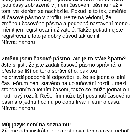
jsou časy zobrazené v jiném časovém pásmu než v
tom, ve kterém se nacházíte. Pokud je to tak, změňte
si časové pásmo v profilu. Berte na vědomí, že
změnou časového pásma a podobná nastavení mohou
měnit jen registrovaní uživatelé. Takže pokud nejste
registrováni, toto je dobrý důvod tak učinit!
Návrat nahoru
Změnil jsem časové pásmo, ale je to stále špatně!
Jste si jisti, že jste zadali časové pásmo správně, a
přesto se liší od toho správného, pak tou
nejpravděpodobnější odpovědí je, že se jedná o letní
čas. Fórum není stavěno na uplatňování rozdílu mezi
standardním a letním časem, takže se může jednat o 1
hodinový rozdíl. Řešením může být posunutí časového
pásma o jednu hodinu po dobu trvání letního času.
Návrat nahoru
Můj jazyk není na seznamu!
Zřejmě administrátor nenainstaloval tento jazyk, neboť