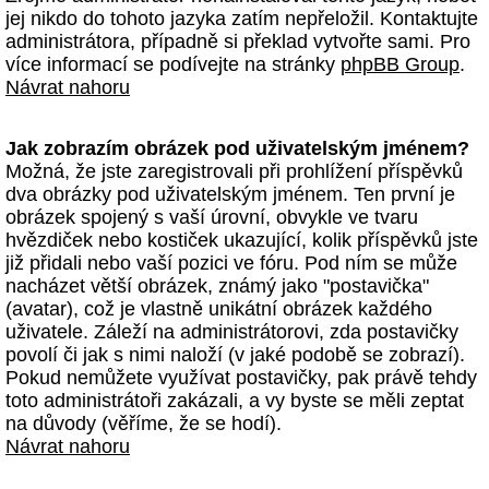
jej nikdo do tohoto jazyka zatím nepřeložil. Kontaktujte
administrátora, případně si překlad vytvořte sami. Pro
více informací se podívejte na stránky
phpBB Group
.
Návrat nahoru
Jak zobrazím obrázek pod uživatelským jménem?
Možná, že jste zaregistrovali při prohlížení příspěvků
dva obrázky pod uživatelským jménem. Ten první je
obrázek spojený s vaší úrovní, obvykle ve tvaru
hvězdiček nebo kostiček ukazující, kolik příspěvků jste
již přidali nebo vaší pozici ve fóru. Pod ním se může
nacházet větší obrázek, známý jako "postavička"
(avatar), což je vlastně unikátní obrázek každého
uživatele. Záleží na administrátorovi, zda postavičky
povolí či jak s nimi naloží (v jaké podobě se zobrazí).
Pokud nemůžete využívat postavičky, pak právě tehdy
toto administrátoři zakázali, a vy byste se měli zeptat
na důvody (věříme, že se hodí).
Návrat nahoru