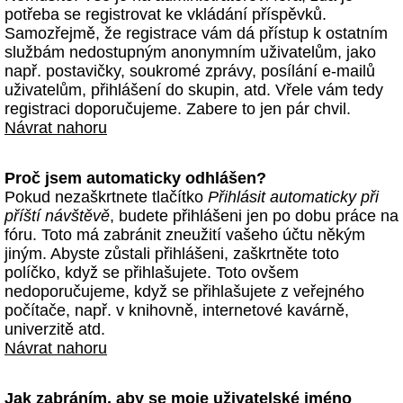
potřeba se registrovat ke vkládání příspěvků.
Samozřejmě, že registrace vám dá přístup k ostatním
službám nedostupným anonymním uživatelům, jako
např. postavičky, soukromé zprávy, posílání e-mailů
uživatelům, přihlášení do skupin, atd. Vřele vám tedy
registraci doporučujeme. Zabere to jen pár chvil.
Návrat nahoru
Proč jsem automaticky odhlášen?
Pokud nezaškrtnete tlačítko
Přihlásit automaticky při
příští návštěvě
, budete přihlášeni jen po dobu práce na
fóru. Toto má zabránit zneužití vašeho účtu někým
jiným. Abyste zůstali přihlášeni, zaškrtněte toto
políčko, když se přihlašujete. Toto ovšem
nedoporučujeme, když se přihlašujete z veřejného
počítače, např. v knihovně, internetové kavárně,
univerzitě atd.
Návrat nahoru
Jak zabráním, aby se moje uživatelské jméno