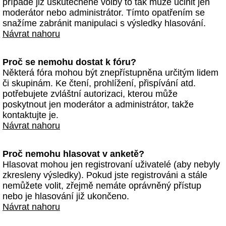
případě již uskutečněné volby to tak může učinit jen
moderátor nebo administrátor. Tímto opatřením se
snažíme zabránit manipulaci s výsledky hlasování.
Návrat nahoru
Proč se nemohu dostat k fóru?
Některá fóra mohou být znepřístupněna určitým lidem
či skupinám. Ke čtení, prohlížení, přispívání atd.
potřebujete zvláštní autorizaci, kterou může
poskytnout jen moderátor a administrátor, takže
kontaktujte je.
Návrat nahoru
Proč nemohu hlasovat v anketě?
Hlasovat mohou jen registrovaní uživatelé (aby nebyly
zkresleny výsledky). Pokud jste registrováni a stále
nemůžete volit, zřejmě nemáte oprávněný přístup
nebo je hlasování již ukončeno.
Návrat nahoru