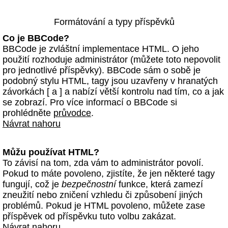
Formátování a typy příspěvků
Co je BBCode?
BBCode je zvláštní implementace HTML. O jeho
použití rozhoduje administrátor (můžete toto nepovolit
pro jednotlivé příspěvky). BBCode sám o sobě je
podobný stylu HTML, tagy jsou uzavřeny v hranatých
závorkách [ a ] a nabízí větší kontrolu nad tím, co a jak
se zobrazí. Pro více informací o BBCode si
prohlédněte
průvodce
.
Návrat nahoru
Můžu používat HTML?
To závisí na tom, zda vám to administrátor povolí.
Pokud to máte povoleno, zjistíte, že jen některé tagy
fungují, což je
bezpečnostní
funkce, která zamezí
zneužití nebo zničení vzhledu či způsobení jiných
problémů. Pokud je HTML povoleno, můžete zase
příspěvek od příspěvku tuto volbu zakázat.
Návrat nahoru