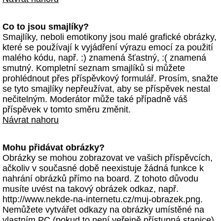
Co to jsou smajlíky?
Smajlíky, neboli emotikony jsou malé grafické obrázky,
které se používají k vyjádření výrazu emocí za použití
malého kódu, např. :) znamená šťastný, :( znamená
smutný. Kompletní seznam smajlíků si můžete
prohlédnout přes příspěvkový formulář. Prosím, snažte
se tyto smajlíky nepřeužívat, aby se příspěvek nestal
nečitelným. Moderátor může také případně váš
příspěvek v tomto směru změnit.
Návrat nahoru
Mohu přidávat obrázky?
Obrázky se mohou zobrazovat ve vašich příspěvcích,
ačkoliv v současné době neexistuje žádná funkce k
nahrání obrázků přímo na board. Z tohoto důvodu
musíte uvést na takový obrázek odkaz, např.
http://www.nekde-na-internetu.cz/muj-obrazek.png.
Nemůžete vytvářet odkazy na obrázky umístěné na
vlastním PC (pokud to není veřejně přístupná stanice)