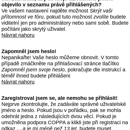
objevilo v seznamu právě přihlášených?
Ve vašem nastavení najděte možnost
Skrýt vaši
přítomnost ve fóru
, pokud tuto možnost
zvolíte
budete
viditelní jen pro administrátory nebo sami sobě. Budete
počítáni jako skrytý uživatel.
Návrat nahoru
Zapomněl jsem heslo!
Nepanikařte! Vaše heslo můžeme obnovit. V tomto
případě zmáčkněte na přihlašovací stránce tlačítko
Zapomněl jsem svoje heslo
, pokračujte dle instrukcí a
téměř ihned budete přihlášeni
Návrat nahoru
Zaregistroval jsem se, ale nemohu se přihlásit!
Nejprve zkontrolujte, že zadáváte správné uživatelské
jméno a heslo. Pokud jsou v pořádku, pak se mohla
odehrát jedna z následujících dvou věcí. Pokud je
umožněna podpora COPPA a klikli jste při registraci na
odkaz
... a je mi méně než 13 let
, budete muset