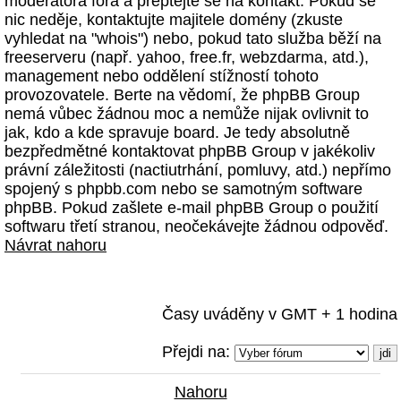
moderátora fóra a přeptejte se na kontakt. Pokud se
nic neděje, kontaktujte majitele domény (zkuste
vyhledat na "whois") nebo, pokud tato služba běží na
freeserveru (např. yahoo, free.fr, webzdarma, atd.),
management nebo oddělení stížností tohoto
provozovatele. Berte na vědomí, že phpBB Group
nemá vůbec žádnou moc a nemůže nijak ovlivnit to
jak, kdo a kde spravuje board. Je tedy absolutně
bezpředmětné kontaktovat phpBB Group v jakékoliv
právní záležitosti (nactiutrhání, pomluvy, atd.) nepřímo
spojený s phpbb.com nebo se samotným software
phpBB. Pokud zašlete e-mail phpBB Group o použití
softwaru třetí stranou, neočekávejte žádnou odpověď.
Návrat nahoru
Časy uváděny v GMT + 1 hodina
Přejdi na:
Nahoru