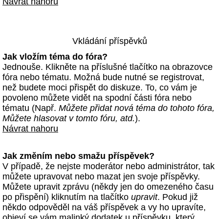
Návrat nahoru
Vkládání příspěvků
Jak vložím téma do fóra?
Jednouše. Klikněte na příslušné tlačítko na obrazovce
fóra nebo tématu. Možná bude nutné se registrovat,
než budete moci přispět do diskuze. To, co vám je
povoleno můžete vidět na spodní části fóra nebo
tématu (Např.
Můžete přidat nová téma do tohoto fóra,
Můžete hlasovat v tomto fóru, atd.
).
Návrat nahoru
Jak změním nebo smažu příspěvek?
V případě, že nejste moderátor nebo administrátor, tak
můžete upravovat nebo mazat jen svoje příspěvky.
Můžete upravit zprávu (někdy jen do omezeného času
po přispění) kliknutím na tlačítko
upravit
. Pokud již
někdo odpověděl na váš příspěvek a vy ho upravíte,
objeví se vám malinký dodatek u příspěvku, který