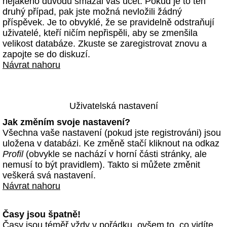
nějakého důvodu smazal váš účet. Pokud je to ten
druhý případ, pak jste možná nevložili žádný
příspěvek. Je to obvyklé, že se pravidelně odstraňují
uživatelé, kteří ničím nepřispěli, aby se zmenšila
velikost databáze. Zkuste se zaregistrovat znovu a
zapojte se do diskuzí.
Návrat nahoru
Uživatelská nastavení
Jak změním svoje nastavení?
Všechna vaše nastavení (pokud jste registrováni) jsou
uložena v databázi. Ke změně stačí kliknout na odkaz
Profil
(obvykle se nachází v horní části stránky, ale
nemusí to být pravidlem). Takto si můžete změnit
veškerá svá nastavení.
Návrat nahoru
Časy jsou špatně!
Časy jsou téměř vždy v pořádku, ovšem to, co vidíte