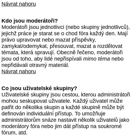
Návrat nahoru
Kdo jsou moderátoři?
Moderátoři jsou jednotlivci (nebo skupiny jednotlivců),
jejichž práce je starat se o chod fóra každý den. Mají
právo upravovat nebo mazat příspěvky,
zamykat/odemykat, přesouvat, mazat a rozdělovat
témata, která spravují. Obecně řečeno, moderátoři
jsou od toho, aby lidé nepřispívali
mimo téma
nebo
nepřidávali otravný materiál.
Návrat nahoru
Co jsou uživatelské skupiny?
Uživatelské skupiny jsou cestou, kterou administrátoři
mohou seskupovat uživatele. Každý uživatel může
patřit do několika skupin a každé skupině může být
definován individuální přístup. To umožňuje
administrátorům snáze nastavit několik uživatelů jako
moderátory fóra nebo jim dát přístup na soukromé
fórum, atd.