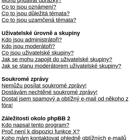
Mohu přidávat obrázky?
Co to jsou oznámení?
Co to jsou důležitá témata?
Co to jsou uzamčená témata?
Uživatelské úrovně a skupiny
Kdo jsou administrátoři?
Kdo jsou moderátoři?
Co jsou uživatelské skupiny?
Jak se mohu zapojit do uživatelské skupiny?
Jak se stanu moderátorem uživatelské skupiny?
Soukromé zprávy
Nemůžu posílat soukromé zprávy!
Dostávám nechtěné soukromé zprávy!
Dostal jsem spamový a obtížný e-mail od někoho z
fóra!
Záležitosti okolo phpBB 2
Kdo napsal tento program?
Proč není k dispozici funkce X?
Koho mám kontaktovat ohledně obtížných e-mailů