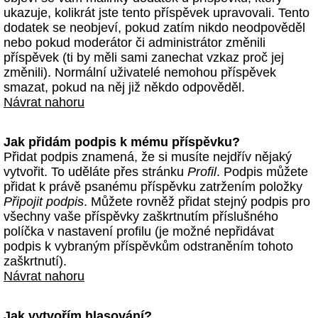
ukazuje, kolikrát jste tento příspěvek upravovali. Tento
dodatek se neobjeví, pokud zatím nikdo neodpověděl
nebo pokud moderátor či administrátor změnili
příspěvek (ti by měli sami zanechat vzkaz proč jej
změnili). Normální uživatelé nemohou příspěvek
smazat, pokud na něj již někdo odpověděl.
Návrat nahoru
Jak přidám podpis k mému příspěvku?
Přidat podpis znamená, že si musíte nejdřív nějaký
vytvořit. To uděláte přes stránku
Profil
. Podpis můžete
přidat k právě psanému příspěvku zatržením položky
Připojit podpis
. Můžete rovněž přidat stejný podpis pro
všechny vaše příspěvky zaškrtnutím příslušného
políčka v nastavení profilu (je možné nepřidávat
podpis k vybraným příspěvkům odstraněním tohoto
zaškrtnutí).
Návrat nahoru
Jak vytvořím hlasování?