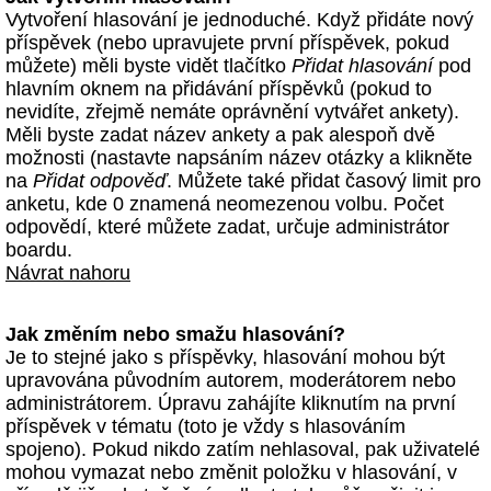
Vytvoření hlasování je jednoduché. Když přidáte nový
příspěvek (nebo upravujete první příspěvek, pokud
můžete) měli byste vidět tlačítko
Přidat hlasování
pod
hlavním oknem na přidávání příspěvků (pokud to
nevidíte, zřejmě nemáte oprávnění vytvářet ankety).
Měli byste zadat název ankety a pak alespoň dvě
možnosti (nastavte napsáním název otázky a klikněte
na
Přidat odpověď
. Můžete také přidat časový limit pro
anketu, kde 0 znamená neomezenou volbu. Počet
odpovědí, které můžete zadat, určuje administrátor
boardu.
Návrat nahoru
Jak změním nebo smažu hlasování?
Je to stejné jako s příspěvky, hlasování mohou být
upravována původním autorem, moderátorem nebo
administrátorem. Úpravu zahájíte kliknutím na první
příspěvek v tématu (toto je vždy s hlasováním
spojeno). Pokud nikdo zatím nehlasoval, pak uživatelé
mohou vymazat nebo změnit položku v hlasování, v