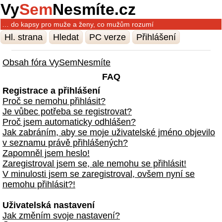
Vy
Sem
Nesmíte.cz
… do kapsy pro muže a ženy, co mužům rozumí
Hl. strana
Hledat
PC verze
Přihlášení
Obsah fóra VySemNesmíte
FAQ
Registrace a přihlášení
Proč se nemohu přihlásit?
Je vůbec potřeba se registrovat?
Proč jsem automaticky odhlášen?
Jak zabráním, aby se moje uživatelské jméno objevilo
v seznamu právě přihlášených?
Zapomněl jsem heslo!
Zaregistroval jsem se, ale nemohu se přihlásit!
V minulosti jsem se zaregistroval, ovšem nyní se
nemohu přihlásit?!
Uživatelská nastavení
Jak změním svoje nastavení?