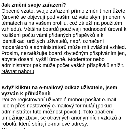
Jak změní svoje zařazení?
Obecně vzato, svoje zařazení přímo změnit nemůžete
(úrovně se objevují pod vaším uživatelským jménem v
tématech a na vašem profilu, což záleží na použitém
vzhledu). Většina boardů používají hodnocení úrovní k
rozlišení počtu vámi přidaných příspěvků a k
identifikaci určitých uživatelů, např. označení
moderátorů a administrátorů může mít zvláštní vzhled.
Prosím, nezatěžujte board zbytečným přispíváním jen,
abyste dosáhli vyšší úrovně. Moderátor nebo
administrátor pak může počet vašich příspěvků snížit.
Návrat nahoru
Když kliknu na e-mailový odkaz uživatele, jsem
vyzván k přihlášení!
Pouze registrovaní uživatelé mohou posílat e-mail
lidem přes nastavený e-mailový formulář (pokud
administrátor tuto možnost povolil). Toto opatření
umožňuje zbavit se otravných anonymních vzkazů a
robotů, které sbírají e-mailové adresy.