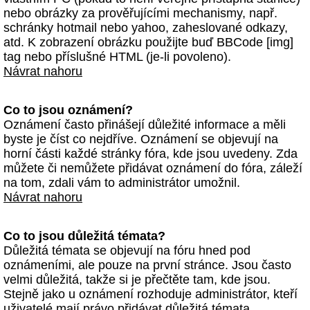
nebo obrázky za prověřujícími mechanismy, např.
schránky hotmail nebo yahoo, zaheslované odkazy,
atd. K zobrazení obrázku použijte buď BBCode [img]
tag nebo příslušné HTML (je-li povoleno).
Návrat nahoru
Co to jsou oznámení?
Oznámení často přinášejí důležité informace a měli
byste je číst co nejdříve. Oznámení se objevují na
horní části každé stránky fóra, kde jsou uvedeny. Zda
můžete či nemůžete přidávat oznámení do fóra, záleží
na tom, zdali vám to administrátor umožnil.
Návrat nahoru
Co to jsou důležitá témata?
Důležitá témata se objevují na fóru hned pod
oznámeními, ale pouze na první stránce. Jsou často
velmi důležitá, takže si je přečtěte tam, kde jsou.
Stejně jako u oznámení rozhoduje administrátor, kteří
uživatelé mají právo přidávat důležitá témata.