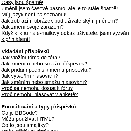
Časy jsou špatně!
Změnil jsem časové pásmo, ale je to stále špatně!
Můj jazyk není na seznamu!
Jak zobrazím obrázek pod uživatelským jménem?
Jak změní svoje zařazení?
Když kliknu na e-mailový odkaz uživatele, jsem vyzván
k přihlášení!
Vkládání příspěvků
Jak vložím téma do fóra?
Jak změním nebo smažu příspěvek?
Jak přidám podpis k mému příspěvku?
Jak vytvořím hlasování?
Jak změním nebo smažu hlasování?
Proč se nemohu dostat k fóru?
Proč nemohu hlasovat v anketě?
Formátování a typy příspěvků
Co je BBCode?
Můžu používat HTML?
Co to jsou smajlíky?