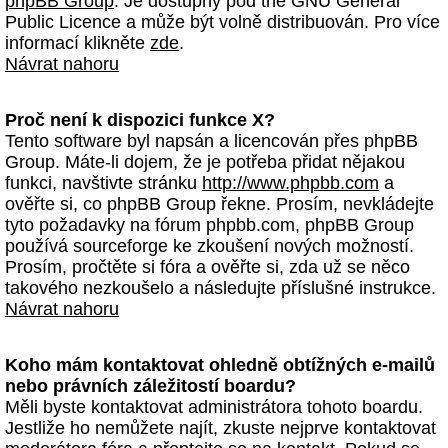
phpBB Group
. Je dostupný pod the GNU General
Public Licence a může být volně distribuován. Pro více
informací klikněte
zde
.
Návrat nahoru
Proč není k dispozici funkce X?
Tento software byl napsán a licencován přes phpBB
Group. Máte-li dojem, že je potřeba přidat nějakou
funkci, navštivte stránku
http://www.phpbb.com
a
ověřte si, co phpBB Group řekne. Prosím, nevkládejte
tyto požadavky na fórum phpbb.com, phpBB Group
používá sourceforge ke zkoušení nových možností.
Prosím, pročtěte si fóra a ověřte si, zda už se něco
takového nezkoušelo a následujte příslušné instrukce.
Návrat nahoru
Koho mám kontaktovat ohledně obtížných e-mailů
nebo právních záležitostí boardu?
Měli byste kontaktovat administrátora tohoto boardu.
Jestliže ho nemůžete najít, zkuste nejprve kontaktovat