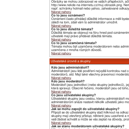
Obrázky se mohou zobrazovat ve vašich příspěvcích, ačk
http://www.nekde-na-internetu.cz/muj-obrazek.png. Nemů
např. schránky hotmail nebo yahoo, zaheslované odkazy,
Návrat nahoru
Co to jsou oznámení?
Oznámení často přinášejí důležité informace a měli byste
záleží na tom, zdali vám to administrátor umožnil.
Návrat nahoru
Co to jsou důležitá témata?
Důležitá témata se objevují na fóru hned pod oznámeními,
uživatelé mají právo přidávat důležitá témata.
Návrat nahoru
Co to jsou uzamčená témata?
Témata mohou být uzamčena moderátorem nebo administ
uzamčena z mnoha různých důvodů.
Návrat nahoru
Uživatelské úrovně a skupiny
Kdo jsou administrátoři?
Administrátoři jsou lidé pověření nejvyšší kontrolou nad
moderátorů, atd. Mají také všechny pravomoci moderát
Návrat nahoru
Kdo jsou moderátoři?
Moderátoři jsou jednotlivci (nebo skupiny jednotlivců),
která spravují. Obecně řečeno, moderátoři jsou od toho, 
Návrat nahoru
Co jsou uživatelské skupiny?
Uživatelské skupiny jsou cestou, kterou administrátoři m
administrátorům snáze nastavit několik uživatelů jako m
Návrat nahoru
Jak se mohu zapojit do uživatelské skupiny?
Připojit se do uživatelské skupiny stačí kliknout na odka
skupiny mají
otevřený přístup
, některé jsou uzavřené a n
vaši žádost schválit a může se vás zeptat na důvody, pr
Návrat nahoru
Jak se stanu moderátorem uživatelské skupiny?