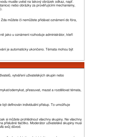
ůvodu musíte uvést na takový obrázek odkaz, např.
stanice) nebo obrázky za prověřujícími mechanismy,
).
ny. Zda můžete či nemůžete přidávat oznámení do fóra,
ejně jako u oznámení rozhoduje administrátor, kteří
vání je automaticky ukončeno. Témata mohou být
ivatelů, vytváření uživatelských skupin nebo
 zamykat/odemykat, přesouvat, mazat a rozdělovat témata,
 být definován individuální přístup. To umožňuje
 a pak si můžete prohlédnout všechny skupiny. Ne všechny
a příslušné tlačítko. Moderátor uživatelské skupiny musí
 Má svůj důvod.