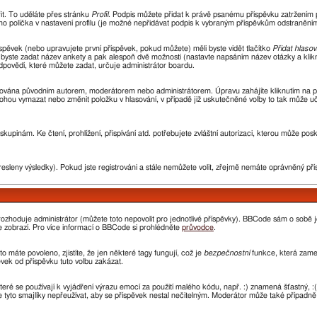
řit. To uděláte přes stránku
Profil
. Podpis můžete přidat k právě psanému příspěvku zatržením
ho políčka v nastavení profilu (je možné nepřidávat podpis k vybraným příspěvkům odstraněním 
spěvek (nebo upravujete první příspěvek, pokud můžete) měli byste vidět tlačítko
Přidat hlasov
i byste zadat název ankety a pak alespoň dvě možnosti (nastavte napsáním název otázky a kli
ovědí, které můžete zadat, určuje administrátor boardu.
avována původním autorem, moderátorem nebo administrátorem. Úpravu zahájíte kliknutím na prv
ohou vymazat nebo změnit položku v hlasování, v případě již uskutečněné volby to tak může uč
kupinám. Ke čtení, prohlížení, přispívání atd. potřebujete zvláštní autorizaci, kterou může pos
resleny výsledky). Pokud jste registrováni a stále nemůžete volit, zřejmě nemáte oprávněný pří
ozhoduje administrátor (můžete toto nepovolit pro jednotlivé příspěvky). BBCode sám o sobě 
 se zobrazí. Pro více informací o BBCode si prohlédněte
průvodce
.
o máte povoleno, zjistíte, že jen některé tagy fungují, což je
bezpečnostní
funkce, která zamez
ek od příspěvku tuto volbu zakázat.
které se používají k vyjádření výrazu emocí za použití malého kódu, např. :) znamená šťastný
e tyto smajlíky nepřeužívat, aby se příspěvek nestal nečitelným. Moderátor může také případn