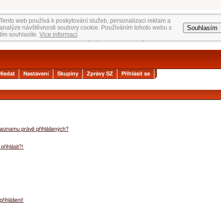
Tento web používá k poskytování služeb, personalizaci reklam a
Souhlasím
analýze návštěvnosti soubory cookie. Používáním tohoto webu s
tím souhlasíte.
Vice informací
Hledat
Nastavení
Skupiny
Zprávy SZ
Přihlásit se
 seznamu právě přihlášených?
přihlásit?!
přihlášení!