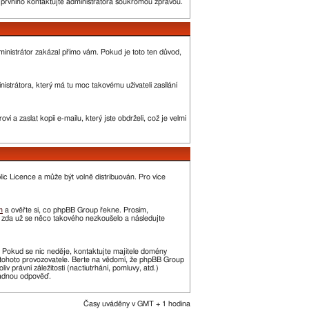
o prvního kontaktujte administrátora soukromou zprávou.
administrátor zakázal přímo vám. Pokud je toto ten důvod,
strátora, který má tu moc takovému uživateli zasílání
 a zaslat kopii e-mailu, který jste obdrželi, což je velmi
c Licence a může být volně distribuován. Pro více
m
a ověřte si, co phpBB Group řekne. Prosím,
, zda už se něco takového nezkoušelo a následujte
t. Pokud se nic neděje, kontaktujte majitele domény
í tohoto provozovatele. Berte na vědomí, že phpBB Group
právní záležitosti (nactiutrhání, pomluvy, atd.)
žádnou odpověď.
Časy uváděny v GMT + 1 hodina