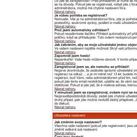
Už jste se zaregistrovali? Před přihlášením je nutné se 
se na důvody. Pokud jste se registrovali, nebyli jste z f
administrátora, možná má chybné nastavení fóra.
Návrat nahoru
Je vůbec potřeba se registrovat?
Nemusíte. Vše je na administrátorovi fóra, zda je potře
postavičky, soukromé zprávy, posílání e-mailů uživatelům,
Návrat nahoru
Proč jsem automaticky odhlášen?
Pokud nezaškrtnete tlačítko
Přihlásit automaticky při pří
políčko, když se přihlašujete. Toto ovšem nedoporučujeme
Návrat nahoru
Jak zabráním, aby se moje uživatelské jméno obje
Ve vašem nastavení najděte možnost
Skrýt vaši přítomno
Návrat nahoru
Zapomněl jsem heslo!
Nepanikařte! Vaše heslo můžeme obnovit. V tomto přípa
Návrat nahoru
Zaregistroval jsem se, ale nemohu se přihlásit!
Nejprve zkontrolujte, že zadáváte správné uživatelské j
registraci na odkaz
... a je mi méně než 13 let
, budete m
registrací, buď Vámi, nebo administrátorem před tím, než 
pokud jste tento email neobdrželi, ujistěte se, že vámi
obtěžovat. Pokud si jste jisti, že e-mailová adresa, kterou
Návrat nahoru
V minulosti jsem se zaregistroval, ovšem nyní se n
Nejpravděpodobnější důvody: zadali jste chybné uživatels
druhý případ, pak jste možná nevložili žádný příspěvek. Je
do diskuzí.
Návrat nahoru
Uživatelská nastavení
Jak změním svoje nastavení?
Všechna vaše nastavení (pokud jste registrováni) jsou u
změnit veškerá svá nastavení.
Návrat nahoru
Časy jsou špatně!