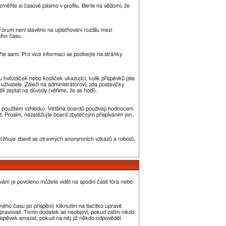
změňte si časové pásmo v profilu. Berte na vědomí, že
. Fórum není stavěno na uplatňování rozdílu mezi
ího času.
řte sami. Pro více informací se podívejte na stránky
u hvězdiček nebo kostiček ukazující, kolik příspěvků jste
uživatele. Záleží na administrátorovi, zda postavičky
ěli zeptat na důvody (věříme, že se hodí).
 použitém vzhledu). Většina boardů používají hodnocení
led. Prosím, nezatěžujte board zbytečným přispíváním jen,
umožňuje zbavit se otravných anonymních vzkazů a robotů,
 vám je povoleno můžete vidět na spodní části fóra nebo
ého času po přispění) kliknutím na tlačítko
upravit
.
upravovali. Tento dodatek se neobjeví, pokud zatím nikdo
říspěvek smazat, pokud na něj již někdo odpověděl.