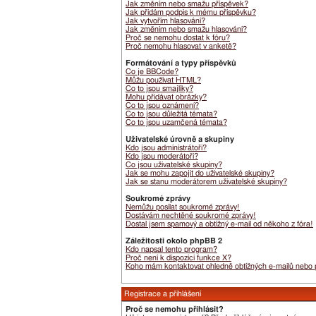
Jak změním nebo smažu příspěvek?
Jak přidám podpis k mému příspěvku?
Jak vytvořím hlasování?
Jak změním nebo smažu hlasování?
Proč se nemohu dostat k fóru?
Proč nemohu hlasovat v anketě?
Formátování a typy příspěvků
Co je BBCode?
Můžu používat HTML?
Co to jsou smajlíky?
Mohu přidávat obrázky?
Co to jsou oznámení?
Co to jsou důležitá témata?
Co to jsou uzamčená témata?
Uživatelské úrovně a skupiny
Kdo jsou administrátoři?
Kdo jsou moderátoři?
Co jsou uživatelské skupiny?
Jak se mohu zapojit do uživatelské skupiny?
Jak se stanu moderátorem uživatelské skupiny?
Soukromé zprávy
Nemůžu posílat soukromé zprávy!
Dostávám nechtěné soukromé zprávy!
Dostal jsem spamový a obtížný e-mail od někoho z fóra!
Záležitosti okolo phpBB 2
Kdo napsal tento program?
Proč není k dispozici funkce X?
Koho mám kontaktovat ohledně obtížných e-mailů nebo pr
Registrace a přihlášení
Proč se nemohu přihlásit?