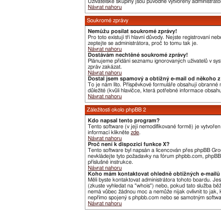
Uživatelské skupiny jsou původně vytvořeny administráto
Návrat nahoru
Soukromé zprávy
Nemůžu posílat soukromé zprávy!
Pro toto existují tři hlavní důvody. Nejste registrovaní 
zeptejte se administrátora, proč to tomu tak je.
Návrat nahoru
Dostávám nechtěné soukromé zprávy!
Plánujeme přidání seznamu ignorovaných uživatelů v syst
zpráv zakázat.
Návrat nahoru
Dostal jsem spamový a obtížný e-mail od někoho z 
To je nám líto. Příspěvkové formuláře obsahují obranné me
důležité (kvůli hlavičce, která potřebné informace obsa
Návrat nahoru
Záležitosti okolo phpBB 2
Kdo napsal tento program?
Tento software (v její nemodifikované formě) je vytvoře
informací klikněte
zde
.
Návrat nahoru
Proč není k dispozici funkce X?
Tento software byl napsán a licencován přes phpBB Group
nevkládejte tyto požadavky na fórum phpbb.com, phpBB G
příslušné instrukce.
Návrat nahoru
Koho mám kontaktovat ohledně obtížných e-mailů 
Měli byste kontaktovat administrátora tohoto boardu. Je
(zkuste vyhledat na "whois") nebo, pokud tato služba bě
nemá vůbec žádnou moc a nemůže nijak ovlivnit to jak, k
nepřímo spojený s phpbb.com nebo se samotným software
Návrat nahoru