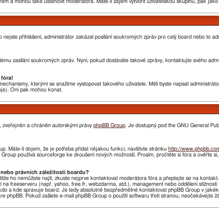
rem a mohou také ustanovit moderátora. Máte-li zájem vytvořit uživatelskou skupinu, pak jak
nebo nejste přihlášení, administrátor zakázal posílání soukromých zpráv pro celý board nebo to 
ému zasílání soukromých zpráv. Nyní, pokud dostáváte takové zprávy, kontaktujte svého admini
fóra!
chanismy, kterými se snažíme vystopovat takového uživatele. Měli byste napsat administrátorovi
huje). Oni pak mohou konat.
n, zveřejněn a chráněn autorskými právy
phpBB Group
. Je dostupný pod the GNU General Publi
. Máte-li dojem, že je potřeba přidat nějakou funkci, navštivte stránku
http://www.phpbb.co
roup používá sourceforge ke zkoušení nových možností. Prosím, pročtěte si fóra a ověřte si
nebo právních záležitostí boardu?
stliže ho nemůžete najít, zkuste nejprve kontaktovat moderátora fóra a přeptejte se na kontak
ží na freeserveru (např. yahoo, free.fr, webzdarma, atd.), management nebo oddělení stížnost
do a kde spravuje board. Je tedy absolutně bezpředmětné kontaktovat phpBB Group v jakékoliv 
 phpBB. Pokud zašlete e-mail phpBB Group o použití softwaru třetí stranou, neočekávejte 