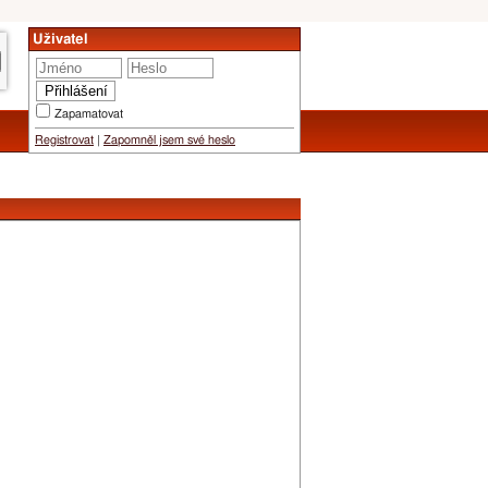
Uživatel
Zapamatovat
Registrovat
|
Zapomněl jsem své heslo