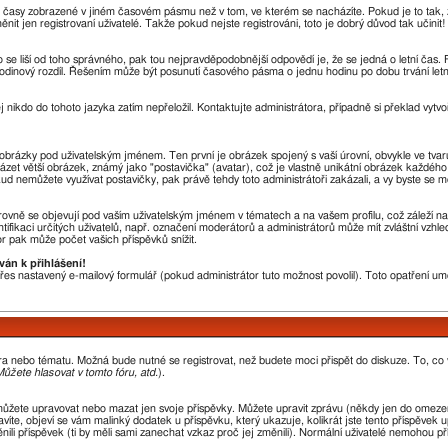
u časy zobrazené v jiném časovém pásmu než v tom, ve kterém se nacházíte. Pokud je to tak, 
en registrovaní uživatelé. Takže pokud nejste registrováni, toto je dobrý důvod tak učinit!
sto se liší od toho správného, pak tou nejpravděpodobnější odpovědí je, že se jedná o letní čas
odinový rozdíl. Řešením může být posunutí časového pásma o jednu hodinu po dobu trvání letn
j nikdo do tohoto jazyka zatím nepřeložil. Kontaktujte administrátora, případně si překlad vytvo
a obrázky pod uživatelským jménem. Ten první je obrázek spojený s vaší úrovní, obvykle ve tvar
házet větší obrázek, známý jako "postavička" (avatar), což je vlastně unikátní obrázek každého 
okud nemůžete využívat postavičky, pak právě tehdy toto administrátoři zakázali, a vy byste se m
ovně se objevují pod vaším uživatelským jménem v tématech a na vašem profilu, což záleží na
ntifikaci určitých uživatelů, např. označení moderátorů a administrátorů může mít zvláštní vzh
r pak může počet vašich příspěvků snížit.
ván k přihlášení!
 přes nastavený e-mailový formulář (pokud administrátor tuto možnost povolil). Toto opatření 
óra nebo tématu. Možná bude nutné se registrovat, než budete moci přispět do diskuze. To, co
ůžete hlasovat v tomto fóru, atd.
).
můžete upravovat nebo mazat jen svoje příspěvky. Můžete upravit zprávu (někdy jen do omezen
íte, objeví se vám malinký dodatek u příspěvku, který ukazuje, kolikrát jste tento příspěvek 
li příspěvek (ti by měli sami zanechat vzkaz proč jej změnili). Normální uživatelé nemohou p