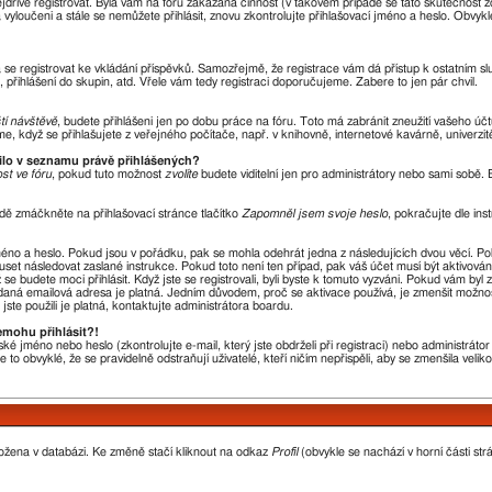
nejdříve registrovat. Byla vám na fóru zakázána činnost (v takovém případě se tato skutečnost 
óra vyloučeni a stále se nemůžete přihlásit, znovu zkontrolujte přihlašovací jméno a heslo. Obvy
ba se registrovat ke vkládání příspěvků. Samozřejmě, že registrace vám dá přístup k ostatní
 přihlášení do skupin, atd. Vřele vám tedy registraci doporučujeme. Zabere to jen pár chvil.
ští návštěvě
, budete přihlášeni jen po dobu práce na fóru. Toto má zabránit zneužití vašeho účtu
, když se přihlašujete z veřejného počítače, např. v knihovně, internetové kavárně, univerzit
vilo v seznamu právě přihlášených?
st ve fóru
, pokud tuto možnost
zvolíte
budete viditelní jen pro administrátory nebo sami sobě. B
dě zmáčkněte na přihlašovací stránce tlačítko
Zapomněl jsem svoje heslo
, pokračujte dle ins
méno a heslo. Pokud jsou v pořádku, pak se mohla odehrát jedna z následujících dvou věcí. P
uset následovat zaslané instrukce. Pokud toto není ten případ, pak váš účet musí být aktivová
se budete moci přihlásit. Když jste se registrovali, byli byste k tomuto vyzváni. Pokud vám byl
 zadaná emailová adresa je platná. Jedním důvodem, proč se aktivace používá, je zmenšit možno
 jste použili je platná, kontaktujte administrátora boardu.
emohu přihlásit?!
ké jméno nebo heslo (zkontrolujte e-mail, který jste obdrželi při registraci) nebo administrát
 to obvyklé, že se pravidelně odstraňují uživatelé, kteří ničím nepřispěli, aby se zmenšila veli
ložena v databázi. Ke změně stačí kliknout na odkaz
Profil
(obvykle se nachází v horní části str