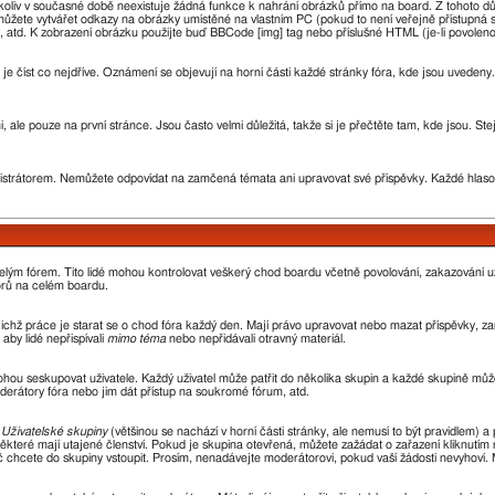
oliv v současné době neexistuje žádná funkce k nahrání obrázků přímo na board. Z tohoto d
žete vytvářet odkazy na obrázky umístěné na vlastním PC (pokud to není veřejně přístupná 
 atd. K zobrazení obrázku použijte buď BBCode [img] tag nebo příslušné HTML (je-li povoleno
 je číst co nejdříve. Oznámení se objevují na horní části každé stránky fóra, kde jsou uvede
 ale pouze na první stránce. Jsou často velmi důležitá, takže si je přečtěte tam, kde jsou. St
rátorem. Nemůžete odpovídat na zamčená témata ani upravovat své příspěvky. Každé hlaso
 celým fórem. Tito lidé mohou kontrolovat veškerý chod boardu včetně povolování, zakazování už
orů na celém boardu.
 jejichž práce je starat se o chod fóra každý den. Mají právo upravovat nebo mazat příspěvky,
aby lidé nepřispívali
mimo téma
nebo nepřidávali otravný materiál.
ohou seskupovat uživatele. Každý uživatel může patřit do několika skupin a každé skupině může
oderátory fóra nebo jim dát přístup na soukromé fórum, atd.
z
Uživatelské skupiny
(většinou se nachází v horní části stránky, ale nemusí to být pravidlem)
ěkteré mají utajené členství. Pokud je skupina otevřená, můžete zažádat o zařazení kliknutím n
oč chcete do skupiny vstoupit. Prosím, nenadávejte moderátorovi, pokud vaší žádosti nevyhoví.