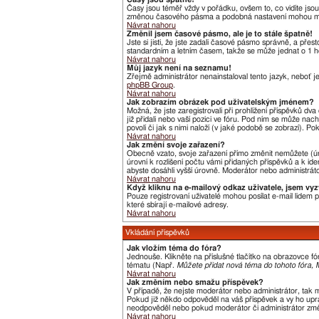
Časy jsou téměř vždy v pořádku, ovšem to, co vidíte jso
změnou časového pásma a podobná nastavení mohou měnit j
Návrat nahoru
Změnil jsem časové pásmo, ale je to stále špatně!
Jste si jisti, že jste zadali časové pásmo správně, a pře
standardním a letním časem, takže se může jednat o 1 h
Návrat nahoru
Můj jazyk není na seznamu!
Zřejmě administrátor nenainstaloval tento jazyk, neboť je
phpBB Group
.
Návrat nahoru
Jak zobrazím obrázek pod uživatelským jménem?
Možná, že jste zaregistrovali při prohlížení příspěvků dv
již přidali nebo vaší pozici ve fóru. Pod ním se může nac
povolí či jak s nimi naloží (v jaké podobě se zobrazí). P
Návrat nahoru
Jak změní svoje zařazení?
Obecně vzato, svoje zařazení přímo změnit nemůžete (úr
úrovní k rozlišení počtu vámi přidaných příspěvků a k ide
abyste dosáhli vyšší úrovně. Moderátor nebo administráto
Návrat nahoru
Když kliknu na e-mailový odkaz uživatele, jsem vyz
Pouze registrovaní uživatelé mohou posílat e-mail lidem
které sbírají e-mailové adresy.
Návrat nahoru
Vkládání příspěvků
Jak vložím téma do fóra?
Jednouše. Klikněte na příslušné tlačítko na obrazovce f
tématu (Např.
Můžete přidat nová téma do tohoto fóra, M
Návrat nahoru
Jak změním nebo smažu příspěvek?
V případě, že nejste moderátor nebo administrátor, tak 
Pokud již někdo odpověděl na váš příspěvek a vy ho uprav
neodpověděl nebo pokud moderátor či administrátor změni
Návrat nahoru