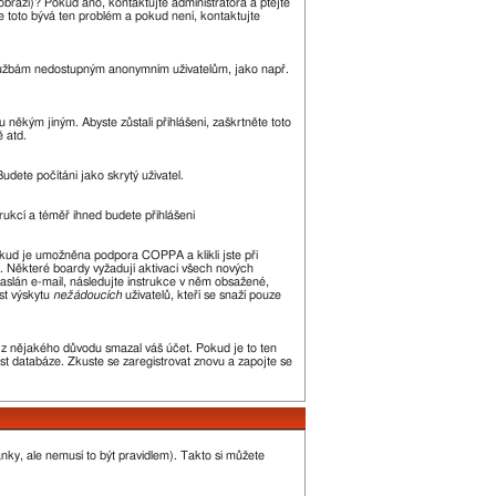
zobrazí)? Pokud ano, kontaktujte administrátora a ptejte
kle toto bývá ten problém a pokud není, kontaktujte
m službám nedostupným anonymním uživatelům, jako např.
 někým jiným. Abyste zůstali přihlášeni, zaškrtněte toto
ě atd.
udete počítáni jako skrytý uživatel.
trukcí a téměř ihned budete přihlášeni
okud je umožněna podpora COPPA a klikli jste při
n. Některé boardy vyžadují aktivaci všech nových
 zaslán e-mail, následujte instrukce v něm obsažené,
st výskytu
nežádoucích
uživatelů, kteří se snaží pouze
or z nějakého důvodu smazal váš účet. Pokud je to ten
kost databáze. Zkuste se zaregistrovat znovu a zapojte se
ánky, ale nemusí to být pravidlem). Takto si můžete