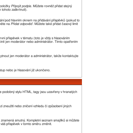
 položky
Připojit podpis
. Můžete rovněž přidat stejný
tohoto zaškrtnutí).
ání
pod hlavním oknem na přidávání příspěvků (pokud to
kněte na
Přidat odpověď
. Můžete také přidat časový limit
ní příspěvek v tématu (toto je vždy s hlasováním
init jen moderátor nebo administrátor. Tímto opatřením
kytnout jen moderátor a administrátor, takže kontaktujte
stup nebo je hlasování již ukončeno.
je podobný stylu HTML, tagy jsou uzavřeny v hranatých
í zneužití nebo zničení vzhledu či způsobení jiných
, :( znamená smutný. Kompletní seznam smajlíků si můžete
ě váš příspěvek v tomto směru změnit.