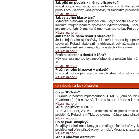
Jak přidám podpis k mému příspěvku?
Přidat podpis znamená, že si musíte nejdřív nějaký vytvo
podpis pro všechny vaše příspěvky zaškrtnutím příslušné
Návrat nahoru
Jak vytvořím hlasování?
Vytvoření hlasování je jednoduché. Když přidáte nový pří
nevidíte, zřejmě nemáte oprávnění vytvářet ankety). Měl
pro anketu, kde 0 znamená neomezenou volbu. Počet odp
Návrat nahoru
Jak změním nebo smažu hlasování?
Je to stejné jako s příspěvky, hlasování mohou být upr
spojeno). Pokud nikdo zatím nehlasoval, pak uživatelé m
se snažíme zabránit manipulaci s výsledky hlasování.
Návrat nahoru
Proč se nemohu dostat k fóru?
Některá fóra mohou být znepřístupněna určitým lidem či s
je.
Návrat nahoru
Proč nemohu hlasovat v anketě?
Hlasovat mohou jen registrovaní uživatelé (aby nebyly zk
Návrat nahoru
Formátování a typy příspěvků
Co je BBCode?
BBCode je zvláštní implementace HTML. O jeho použití r
závorkách [ a ] a nabízí větší kontrolu nad tím, co a jak
Návrat nahoru
Můžu používat HTML?
To závisí na tom, zda vám to administrátor povolí. Pokud t
problémů. Pokud je HTML povoleno, můžete zase příspěv
Návrat nahoru
Co to jsou smajlíky?
Smajlíky, neboli emotikony jsou malé grafické obrázky, 
prohlédnout přes příspěvkový formulář. Prosím, snažte s
Návrat nahoru
Mohu přidávat obrázky?