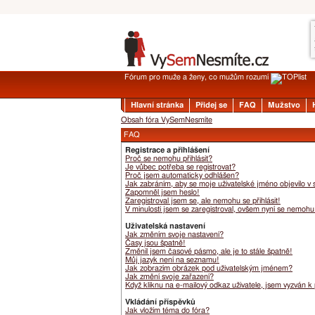
Fórum pro muže a ženy, co mužům rozumí
Hlavní stránka
Přidej se
FAQ
Mužstvo
Obsah fóra VySemNesmíte
FAQ
Registrace a přihlášení
Proč se nemohu přihlásit?
Je vůbec potřeba se registrovat?
Proč jsem automaticky odhlášen?
Jak zabráním, aby se moje uživatelské jméno objevilo v
Zapomněl jsem heslo!
Zaregistroval jsem se, ale nemohu se přihlásit!
V minulosti jsem se zaregistroval, ovšem nyní se nemohu 
Uživatelská nastavení
Jak změním svoje nastavení?
Časy jsou špatně!
Změnil jsem časové pásmo, ale je to stále špatně!
Můj jazyk není na seznamu!
Jak zobrazím obrázek pod uživatelským jménem?
Jak změní svoje zařazení?
Když kliknu na e-mailový odkaz uživatele, jsem vyzván k 
Vkládání příspěvků
Jak vložím téma do fóra?