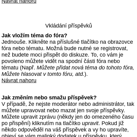
Návrat nahoru
Vkládání příspěvků
Jak vložím téma do fóra?
Jednouše. Klikněte na příslušné tlačítko na obrazovce
fóra nebo tématu. Možná bude nutné se registrovat,
než budete moci přispět do diskuze. To, co vám je
povoleno můžete vidět na spodní části fóra nebo
tématu (Např.
Můžete přidat nová téma do tohoto fóra,
Můžete hlasovat v tomto fóru, atd.
).
Návrat nahoru
Jak změním nebo smažu příspěvek?
V případě, že nejste moderátor nebo administrátor, tak
můžete upravovat nebo mazat jen svoje příspěvky.
Můžete upravit zprávu (někdy jen do omezeného času
po přispění) kliknutím na tlačítko
upravit
. Pokud již
někdo odpověděl na váš příspěvek a vy ho upravíte,
objeví se vám malinký dodatek u příspěvku, který