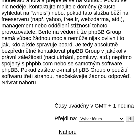
moderátora fóra a přeptejte se na kontakt. Pokud se
nic neděje, kontaktujte majitele domény (zkuste
vyhledat na "whois") nebo, pokud tato služba běží na
freeserveru (např. yahoo, free.fr, webzdarma, atd.),
management nebo oddělení stížností tohoto
provozovatele. Berte na vědomí, že phpBB Group
nemá vůbec žádnou moc a nemůže nijak ovlivnit to
jak, kdo a kde spravuje board. Je tedy absolutně
bezpředmětné kontaktovat phpBB Group v jakékoliv
právní záležitosti (nactiutrhání, pomluvy, atd.) nepřímo
spojený s phpbb.com nebo se samotným software
phpBB. Pokud zašlete e-mail phpBB Group o použití
softwaru třetí stranou, neočekávejte žádnou odpověď.
Návrat nahoru
Časy uváděny v GMT + 1 hodina
Přejdi na:
Nahoru