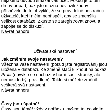
nějakého důvodu smazal váš účet. Pokud je to ten
druhý případ, pak jste možná nevložili žádný
příspěvek. Je to obvyklé, že se pravidelně odstraňují
uživatelé, kteří ničím nepřispěli, aby se zmenšila
velikost databáze. Zkuste se zaregistrovat znovu a
zapojte se do diskuzí.
Návrat nahoru
Uživatelská nastavení
Jak změním svoje nastavení?
Všechna vaše nastavení (pokud jste registrováni) jsou
uložena v databázi. Ke změně stačí kliknout na odkaz
Profil
(obvykle se nachází v horní části stránky, ale
nemusí to být pravidlem). Takto si můžete změnit
veškerá svá nastavení.
Návrat nahoru
Časy jsou špatně!
Časy jsou téměř vždy v pořádku, ovšem to, co vidíte