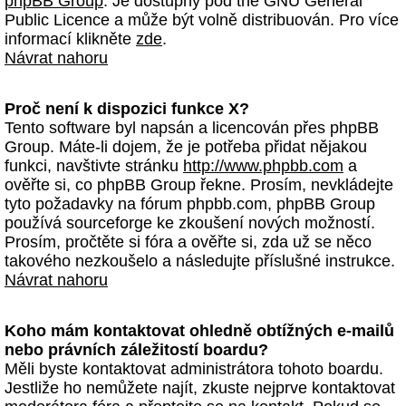
phpBB Group
. Je dostupný pod the GNU General
Public Licence a může být volně distribuován. Pro více
informací klikněte
zde
.
Návrat nahoru
Proč není k dispozici funkce X?
Tento software byl napsán a licencován přes phpBB
Group. Máte-li dojem, že je potřeba přidat nějakou
funkci, navštivte stránku
http://www.phpbb.com
a
ověřte si, co phpBB Group řekne. Prosím, nevkládejte
tyto požadavky na fórum phpbb.com, phpBB Group
používá sourceforge ke zkoušení nových možností.
Prosím, pročtěte si fóra a ověřte si, zda už se něco
takového nezkoušelo a následujte příslušné instrukce.
Návrat nahoru
Koho mám kontaktovat ohledně obtížných e-mailů
nebo právních záležitostí boardu?
Měli byste kontaktovat administrátora tohoto boardu.
Jestliže ho nemůžete najít, zkuste nejprve kontaktovat