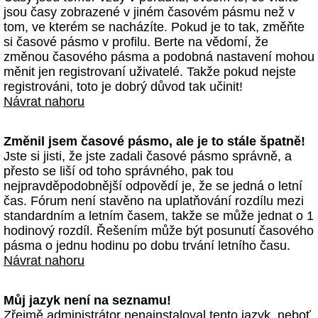
jsou časy zobrazené v jiném časovém pásmu než v
tom, ve kterém se nacházíte. Pokud je to tak, změňte
si časové pásmo v profilu. Berte na vědomí, že
změnou časového pásma a podobná nastavení mohou
měnit jen registrovaní uživatelé. Takže pokud nejste
registrováni, toto je dobrý důvod tak učinit!
Návrat nahoru
Změnil jsem časové pásmo, ale je to stále špatně!
Jste si jisti, že jste zadali časové pásmo správně, a
přesto se liší od toho správného, pak tou
nejpravděpodobnější odpovědí je, že se jedná o letní
čas. Fórum není stavěno na uplatňování rozdílu mezi
standardním a letním časem, takže se může jednat o 1
hodinový rozdíl. Řešením může být posunutí časového
pásma o jednu hodinu po dobu trvání letního času.
Návrat nahoru
Můj jazyk není na seznamu!
Zřejmě administrátor nenainstaloval tento jazyk, neboť