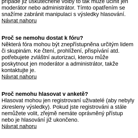
případě již uskutečněné volby to tak může učinit jen
moderátor nebo administrátor. Tímto opatřením se
snažíme zabránit manipulaci s výsledky hlasování.
Návrat nahoru
Proč se nemohu dostat k fóru?
Některá fóra mohou být znepřístupněna určitým lidem
či skupinám. Ke čtení, prohlížení, přispívání atd.
potřebujete zvláštní autorizaci, kterou může
poskytnout jen moderátor a administrátor, takže
kontaktujte je.
Návrat nahoru
Proč nemohu hlasovat v anketě?
Hlasovat mohou jen registrovaní uživatelé (aby nebyly
zkresleny výsledky). Pokud jste registrováni a stále
nemůžete volit, zřejmě nemáte oprávněný přístup
nebo je hlasování již ukončeno.
Návrat nahoru