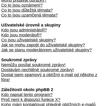
Mohu přidávat obrázky?
Co to jsou oznámení?
Co to jsou důležitá témata?
Co to jsou uzamčená témata?
Uživatelské úrovně a skupiny
Kdo jsou administrátoři?
Kdo jsou moderátoři?
Co jsou uživatelské skupiny?
Jak se mohu zapojit do uživatelské skupiny?
Jak se stanu moderátorem uživatelské skupiny?
Soukromé zprávy
Nemůžu posílat soukromé zprávy!
Dostávám nechtěné soukromé zprávy!
Dostal jsem spamový a obtížný e-mail od někoho z
fóra!
Záležitosti okolo phpBB 2
Kdo napsal tento program?
Proč není k dispozici funkce X?
Koho mám kontaktovat ohledně obtížných e-mailů