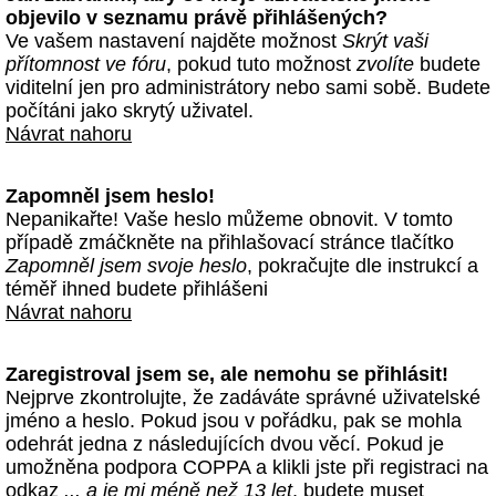
objevilo v seznamu právě přihlášených?
Ve vašem nastavení najděte možnost
Skrýt vaši
přítomnost ve fóru
, pokud tuto možnost
zvolíte
budete
viditelní jen pro administrátory nebo sami sobě. Budete
počítáni jako skrytý uživatel.
Návrat nahoru
Zapomněl jsem heslo!
Nepanikařte! Vaše heslo můžeme obnovit. V tomto
případě zmáčkněte na přihlašovací stránce tlačítko
Zapomněl jsem svoje heslo
, pokračujte dle instrukcí a
téměř ihned budete přihlášeni
Návrat nahoru
Zaregistroval jsem se, ale nemohu se přihlásit!
Nejprve zkontrolujte, že zadáváte správné uživatelské
jméno a heslo. Pokud jsou v pořádku, pak se mohla
odehrát jedna z následujících dvou věcí. Pokud je
umožněna podpora COPPA a klikli jste při registraci na
odkaz
... a je mi méně než 13 let
, budete muset