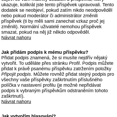
ukazuje, kolikrát jste tento příspěvek upravovali. Tento
dodatek se neobjeví, pokud zatím nikdo neodpověděl
nebo pokud moderátor či administrátor změnili
příspěvek (ti by měli sami zanechat vzkaz proč jej
změnili). Normální uživatelé nemohou příspěvek
smazat, pokud na něj již někdo odpověděl.
Návrat nahoru
Jak přidám podpis k mému příspěvku?
Přidat podpis znamená, že si musíte nejdřív nějaký
vytvořit. To uděláte přes stránku
Profil
. Podpis můžete
přidat k právě psanému příspěvku zatržením položky
Připojit podpis
. Můžete rovněž přidat stejný podpis pro
všechny vaše příspěvky zaškrtnutím příslušného
políčka v nastavení profilu (je možné nepřidávat
podpis k vybraným příspěvkům odstraněním tohoto
zaškrtnutí).
Návrat nahoru
Jak vytvořím hlasování?