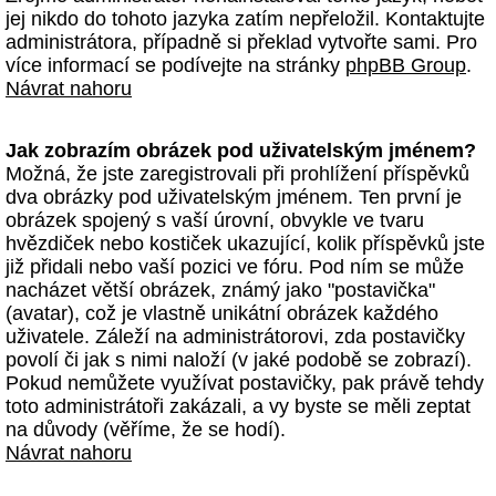
jej nikdo do tohoto jazyka zatím nepřeložil. Kontaktujte
administrátora, případně si překlad vytvořte sami. Pro
více informací se podívejte na stránky
phpBB Group
.
Návrat nahoru
Jak zobrazím obrázek pod uživatelským jménem?
Možná, že jste zaregistrovali při prohlížení příspěvků
dva obrázky pod uživatelským jménem. Ten první je
obrázek spojený s vaší úrovní, obvykle ve tvaru
hvězdiček nebo kostiček ukazující, kolik příspěvků jste
již přidali nebo vaší pozici ve fóru. Pod ním se může
nacházet větší obrázek, známý jako "postavička"
(avatar), což je vlastně unikátní obrázek každého
uživatele. Záleží na administrátorovi, zda postavičky
povolí či jak s nimi naloží (v jaké podobě se zobrazí).
Pokud nemůžete využívat postavičky, pak právě tehdy
toto administrátoři zakázali, a vy byste se měli zeptat
na důvody (věříme, že se hodí).
Návrat nahoru