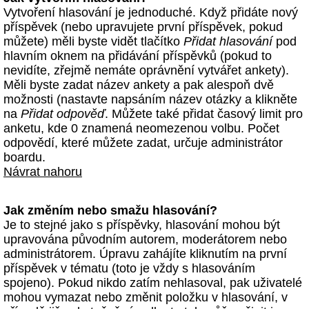
Vytvoření hlasování je jednoduché. Když přidáte nový
příspěvek (nebo upravujete první příspěvek, pokud
můžete) měli byste vidět tlačítko
Přidat hlasování
pod
hlavním oknem na přidávání příspěvků (pokud to
nevidíte, zřejmě nemáte oprávnění vytvářet ankety).
Měli byste zadat název ankety a pak alespoň dvě
možnosti (nastavte napsáním název otázky a klikněte
na
Přidat odpověď
. Můžete také přidat časový limit pro
anketu, kde 0 znamená neomezenou volbu. Počet
odpovědí, které můžete zadat, určuje administrátor
boardu.
Návrat nahoru
Jak změním nebo smažu hlasování?
Je to stejné jako s příspěvky, hlasování mohou být
upravována původním autorem, moderátorem nebo
administrátorem. Úpravu zahájíte kliknutím na první
příspěvek v tématu (toto je vždy s hlasováním
spojeno). Pokud nikdo zatím nehlasoval, pak uživatelé
mohou vymazat nebo změnit položku v hlasování, v