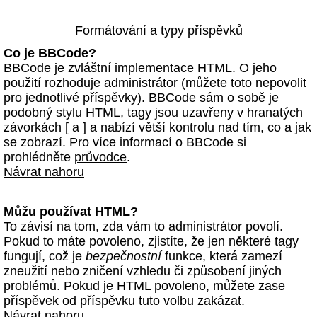
Formátování a typy příspěvků
Co je BBCode?
BBCode je zvláštní implementace HTML. O jeho
použití rozhoduje administrátor (můžete toto nepovolit
pro jednotlivé příspěvky). BBCode sám o sobě je
podobný stylu HTML, tagy jsou uzavřeny v hranatých
závorkách [ a ] a nabízí větší kontrolu nad tím, co a jak
se zobrazí. Pro více informací o BBCode si
prohlédněte
průvodce
.
Návrat nahoru
Můžu používat HTML?
To závisí na tom, zda vám to administrátor povolí.
Pokud to máte povoleno, zjistíte, že jen některé tagy
fungují, což je
bezpečnostní
funkce, která zamezí
zneužití nebo zničení vzhledu či způsobení jiných
problémů. Pokud je HTML povoleno, můžete zase
příspěvek od příspěvku tuto volbu zakázat.
Návrat nahoru