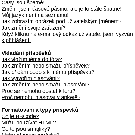
Časy jsou špatně!
Změnil jsem časové pásmo, ale je to stále špatně!
Můj jazyk není na seznamu!
Jak zobrazím obrázek pod uživatelským jménem?
Jak změní svoje zařazení?
Když kliknu na e-mailový odkaz uživatele, jsem vyzván
k přihlášení!
Vkládání příspěvků
Jak vložím téma do fóra?
Jak změním nebo smažu příspěvek?
Jak přidám podpis k mému příspěvku?
Jak vytvořím hlasování?
Jak změním nebo smažu hlasování?
Proč se nemohu dostat k fóru?
Proč nemohu hlasovat v anketě?
Formátování a typy příspěvků
Co je BBCode?
Můžu používat HTML?
Co to jsou smajlíky?