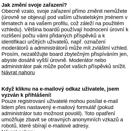
Jak změní svoje zařazení?
Obecně vzato, svoje zařazení přímo změnit nemůžete
(úrovně se objevují pod vaším uživatelským jménem v
tématech a na vašem profilu, což záleží na použitém
vzhledu). Většina boardů používají hodnocení úrovní k
rozlišení počtu vámi přidaných příspěvků a k
identifikaci určitých uživatelů, např. označení
moderátorů a administrátorů může mít zvláštní vzhled.
Prosím, nezatěžujte board zbytečným přispíváním jen,
abyste dosáhli vyšší úrovně. Moderátor nebo
administrátor pak může počet vašich příspěvků snížit.
Návrat nahoru
Když kliknu na e-mailový odkaz uživatele, jsem
vyzván k přihlášení!
Pouze registrovaní uživatelé mohou posílat e-mail
lidem přes nastavený e-mailový formulář (pokud
administrátor tuto možnost povolil). Toto opatření
umožňuje zbavit se otravných anonymních vzkazů a
robotů, které sbírají e-mailové adresy.