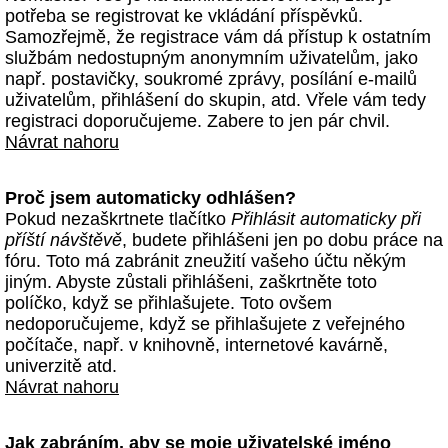
potřeba se registrovat ke vkládání příspěvků.
Samozřejmě, že registrace vám dá přístup k ostatním
službám nedostupným anonymním uživatelům, jako
např. postavičky, soukromé zprávy, posílání e-mailů
uživatelům, přihlášení do skupin, atd. Vřele vám tedy
registraci doporučujeme. Zabere to jen pár chvil.
Návrat nahoru
Proč jsem automaticky odhlášen?
Pokud nezaškrtnete tlačítko
Přihlásit automaticky při
příští návštěvě
, budete přihlášeni jen po dobu práce na
fóru. Toto má zabránit zneužití vašeho účtu někým
jiným. Abyste zůstali přihlášeni, zaškrtněte toto
políčko, když se přihlašujete. Toto ovšem
nedoporučujeme, když se přihlašujete z veřejného
počítače, např. v knihovně, internetové kavárně,
univerzitě atd.
Návrat nahoru
Jak zabráním, aby se moje uživatelské jméno