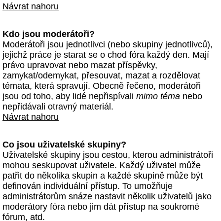
Návrat nahoru
Kdo jsou moderátoři?
Moderátoři jsou jednotlivci (nebo skupiny jednotlivců),
jejichž práce je starat se o chod fóra každý den. Mají
právo upravovat nebo mazat příspěvky,
zamykat/odemykat, přesouvat, mazat a rozdělovat
témata, která spravují. Obecně řečeno, moderátoři
jsou od toho, aby lidé nepřispívali
mimo téma
nebo
nepřidávali otravný materiál.
Návrat nahoru
Co jsou uživatelské skupiny?
Uživatelské skupiny jsou cestou, kterou administrátoři
mohou seskupovat uživatele. Každý uživatel může
patřit do několika skupin a každé skupině může být
definován individuální přístup. To umožňuje
administrátorům snáze nastavit několik uživatelů jako
moderátory fóra nebo jim dát přístup na soukromé
fórum, atd.