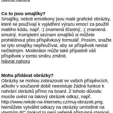
Co to jsou smajlíky?
Smajlíky, neboli emotikony jsou malé grafické obrázky,
které se používají k vyjádření výrazu emocí za použití
malého kódu, např. :) znamená šťastný, :( znamená
smutný. Kompletní seznam smajlíků si můžete
prohlédnout přes příspěvkový formulář. Prosím, snažte
se tyto smajlíky nepřeužívat, aby se příspěvek nestal
nečitelným. Moderátor může také případně váš
příspěvek v tomto směru změnit.
Návrat nahoru
Mohu přidávat obrázky?
Obrázky se mohou zobrazovat ve vašich příspěvcích,
ačkoliv v současné době neexistuje žádná funkce k
nahrání obrázků přímo na board. Z tohoto důvodu
musíte uvést na takový obrázek odkaz, např.
http://www.nekde-na-internetu.cz/muj-obrazek.png.
Nemůžete vytvářet odkazy na obrázky umístěné na
vlastním PC (pokud to není veřejně přístupná stanice)