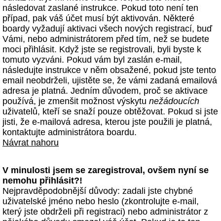
následovat zaslané instrukce. Pokud toto není ten
případ, pak váš účet musí být aktivován. Některé
boardy vyžadují aktivaci všech nových registrací, buď
Vámi, nebo administrátorem před tím, než se budete
moci přihlásit. Když jste se registrovali, byli byste k
tomuto vyzváni. Pokud vám byl zaslán e-mail,
následujte instrukce v něm obsažené, pokud jste tento
email neobdrželi, ujistěte se, že vámi zadaná emailová
adresa je platná. Jedním důvodem, proč se aktivace
používá, je zmenšit možnost výskytu
nežádoucích
uživatelů, kteří se snaží pouze obtěžovat. Pokud si jste
jisti, že e-mailová adresa, kterou jste použili je platná,
kontaktujte administrátora boardu.
Návrat nahoru
V minulosti jsem se zaregistroval, ovšem nyní se
nemohu přihlásit?!
Nejpravděpodobnější důvody: zadali jste chybné
uživatelské jméno nebo heslo (zkontrolujte e-mail,
který jste obdrželi při registraci) nebo administrátor z