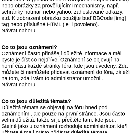
nebo obrázky za prověřujícími mechanismy, např.
schránky hotmail nebo yahoo, zaheslované odkazy,
atd. K zobrazení obrázku použijte buď BBCode [img]
tag nebo příslušné HTML (je-li povoleno).
Návrat nahoru
Co to jsou oznámení?
Oznámení často přinášejí důležité informace a měli
byste je číst co nejdříve. Oznámení se objevují na
horní části každé stránky fóra, kde jsou uvedeny. Zda
můžete či nemůžete přidávat oznámení do fóra, záleží
na tom, zdali vám to administrátor umožnil.
Návrat nahoru
Co to jsou důležitá témata?
Důležitá témata se objevují na fóru hned pod
oznámeními, ale pouze na první stránce. Jsou často
velmi důležitá, takže si je přečtěte tam, kde jsou.
Stejně jako u oznámení rozhoduje administrátor, kteří
uživatelé mají právo přidávat důležitá témata.