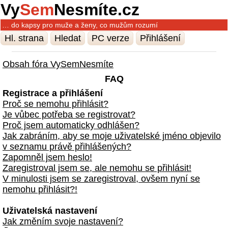
Vy
Sem
Nesmíte.cz
… do kapsy pro muže a ženy, co mužům rozumí
Hl. strana
Hledat
PC verze
Přihlášení
Obsah fóra VySemNesmíte
FAQ
Registrace a přihlášení
Proč se nemohu přihlásit?
Je vůbec potřeba se registrovat?
Proč jsem automaticky odhlášen?
Jak zabráním, aby se moje uživatelské jméno objevilo
v seznamu právě přihlášených?
Zapomněl jsem heslo!
Zaregistroval jsem se, ale nemohu se přihlásit!
V minulosti jsem se zaregistroval, ovšem nyní se
nemohu přihlásit?!
Uživatelská nastavení
Jak změním svoje nastavení?