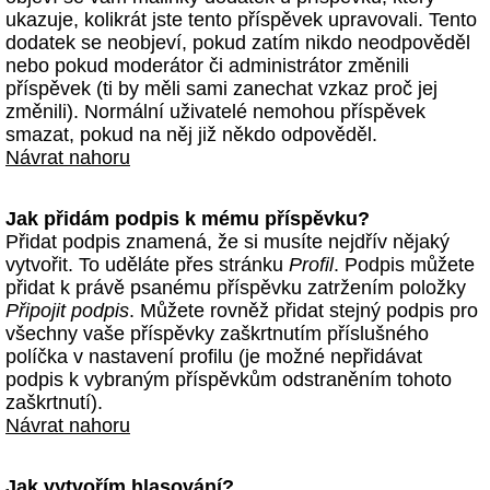
ukazuje, kolikrát jste tento příspěvek upravovali. Tento
dodatek se neobjeví, pokud zatím nikdo neodpověděl
nebo pokud moderátor či administrátor změnili
příspěvek (ti by měli sami zanechat vzkaz proč jej
změnili). Normální uživatelé nemohou příspěvek
smazat, pokud na něj již někdo odpověděl.
Návrat nahoru
Jak přidám podpis k mému příspěvku?
Přidat podpis znamená, že si musíte nejdřív nějaký
vytvořit. To uděláte přes stránku
Profil
. Podpis můžete
přidat k právě psanému příspěvku zatržením položky
Připojit podpis
. Můžete rovněž přidat stejný podpis pro
všechny vaše příspěvky zaškrtnutím příslušného
políčka v nastavení profilu (je možné nepřidávat
podpis k vybraným příspěvkům odstraněním tohoto
zaškrtnutí).
Návrat nahoru
Jak vytvořím hlasování?