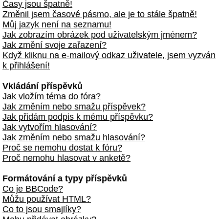
Časy jsou špatně!
Změnil jsem časové pásmo, ale je to stále špatně!
Můj jazyk není na seznamu!
Jak zobrazím obrázek pod uživatelským jménem?
Jak změní svoje zařazení?
Když kliknu na e-mailový odkaz uživatele, jsem vyzván
k přihlášení!
Vkládání příspěvků
Jak vložím téma do fóra?
Jak změním nebo smažu příspěvek?
Jak přidám podpis k mému příspěvku?
Jak vytvořím hlasování?
Jak změním nebo smažu hlasování?
Proč se nemohu dostat k fóru?
Proč nemohu hlasovat v anketě?
Formátování a typy příspěvků
Co je BBCode?
Můžu používat HTML?
Co to jsou smajlíky?