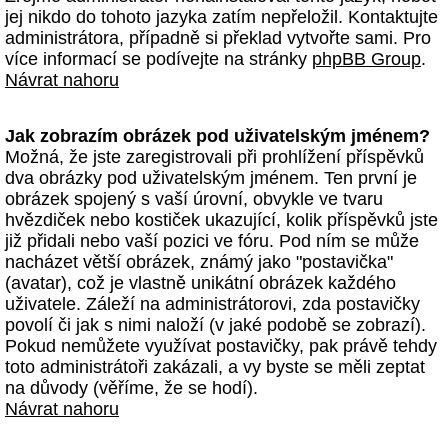
jej nikdo do tohoto jazyka zatím nepřeložil. Kontaktujte
administrátora, případně si překlad vytvořte sami. Pro
více informací se podívejte na stránky
phpBB Group
.
Návrat nahoru
Jak zobrazím obrázek pod uživatelským jménem?
Možná, že jste zaregistrovali při prohlížení příspěvků
dva obrázky pod uživatelským jménem. Ten první je
obrázek spojený s vaší úrovní, obvykle ve tvaru
hvězdiček nebo kostiček ukazující, kolik příspěvků jste
již přidali nebo vaší pozici ve fóru. Pod ním se může
nacházet větší obrázek, známý jako "postavička"
(avatar), což je vlastně unikátní obrázek každého
uživatele. Záleží na administrátorovi, zda postavičky
povolí či jak s nimi naloží (v jaké podobě se zobrazí).
Pokud nemůžete využívat postavičky, pak právě tehdy
toto administrátoři zakázali, a vy byste se měli zeptat
na důvody (věříme, že se hodí).
Návrat nahoru