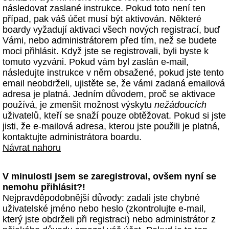
následovat zaslané instrukce. Pokud toto není ten
případ, pak váš účet musí být aktivován. Některé
boardy vyžadují aktivaci všech nových registrací, buď
Vámi, nebo administrátorem před tím, než se budete
moci přihlásit. Když jste se registrovali, byli byste k
tomuto vyzváni. Pokud vám byl zaslán e-mail,
následujte instrukce v něm obsažené, pokud jste tento
email neobdrželi, ujistěte se, že vámi zadaná emailová
adresa je platná. Jedním důvodem, proč se aktivace
používá, je zmenšit možnost výskytu
nežádoucích
uživatelů, kteří se snaží pouze obtěžovat. Pokud si jste
jisti, že e-mailová adresa, kterou jste použili je platná,
kontaktujte administrátora boardu.
Návrat nahoru
V minulosti jsem se zaregistroval, ovšem nyní se
nemohu přihlásit?!
Nejpravděpodobnější důvody: zadali jste chybné
uživatelské jméno nebo heslo (zkontrolujte e-mail,
který jste obdrželi při registraci) nebo administrátor z