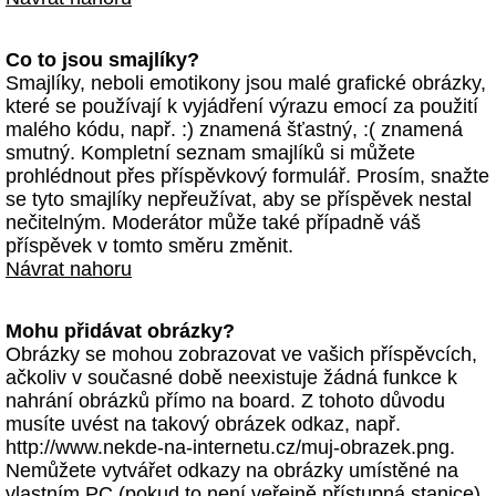
Co to jsou smajlíky?
Smajlíky, neboli emotikony jsou malé grafické obrázky,
které se používají k vyjádření výrazu emocí za použití
malého kódu, např. :) znamená šťastný, :( znamená
smutný. Kompletní seznam smajlíků si můžete
prohlédnout přes příspěvkový formulář. Prosím, snažte
se tyto smajlíky nepřeužívat, aby se příspěvek nestal
nečitelným. Moderátor může také případně váš
příspěvek v tomto směru změnit.
Návrat nahoru
Mohu přidávat obrázky?
Obrázky se mohou zobrazovat ve vašich příspěvcích,
ačkoliv v současné době neexistuje žádná funkce k
nahrání obrázků přímo na board. Z tohoto důvodu
musíte uvést na takový obrázek odkaz, např.
http://www.nekde-na-internetu.cz/muj-obrazek.png.
Nemůžete vytvářet odkazy na obrázky umístěné na
vlastním PC (pokud to není veřejně přístupná stanice)