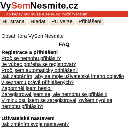
Vy
Sem
Nesmíte.cz
… do kapsy pro muže a ženy, co mužům rozumí
Hl. strana
Hledat
PC verze
Přihlášení
Obsah fóra VySemNesmíte
FAQ
Registrace a přihlášení
Proč se nemohu přihlásit?
Je vůbec potřeba se registrovat?
Proč jsem automaticky odhlášen?
Jak zabráním, aby se moje uživatelské jméno objevilo
v seznamu právě přihlášených?
Zapomněl jsem heslo!
Zaregistroval jsem se, ale nemohu se přihlásit!
V minulosti jsem se zaregistroval, ovšem nyní se
nemohu přihlásit?!
Uživatelská nastavení
Jak změním svoje nastavení?