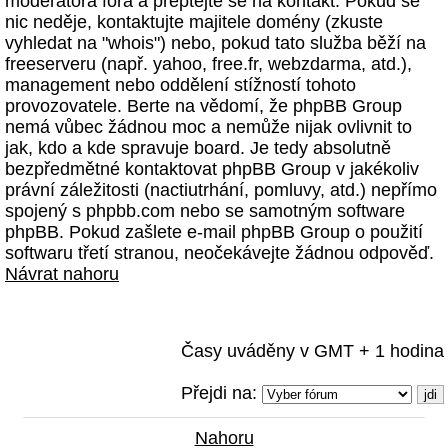
moderátora fóra a přeptejte se na kontakt. Pokud se
nic neděje, kontaktujte majitele domény (zkuste
vyhledat na "whois") nebo, pokud tato služba běží na
freeserveru (např. yahoo, free.fr, webzdarma, atd.),
management nebo oddělení stížností tohoto
provozovatele. Berte na vědomí, že phpBB Group
nemá vůbec žádnou moc a nemůže nijak ovlivnit to
jak, kdo a kde spravuje board. Je tedy absolutně
bezpředmětné kontaktovat phpBB Group v jakékoliv
právní záležitosti (nactiutrhání, pomluvy, atd.) nepřímo
spojený s phpbb.com nebo se samotným software
phpBB. Pokud zašlete e-mail phpBB Group o použití
softwaru třetí stranou, neočekávejte žádnou odpověď.
Návrat nahoru
Časy uváděny v GMT + 1 hodina
Přejdi na:
Nahoru