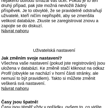
nějakého důvodu smazal váš účet. Pokud je to ten
druhý případ, pak jste možná nevložili žádný
příspěvek. Je to obvyklé, že se pravidelně odstraňují
uživatelé, kteří ničím nepřispěli, aby se zmenšila
velikost databáze. Zkuste se zaregistrovat znovu a
zapojte se do diskuzí.
Návrat nahoru
Uživatelská nastavení
Jak změním svoje nastavení?
Všechna vaše nastavení (pokud jste registrováni) jsou
uložena v databázi. Ke změně stačí kliknout na odkaz
Profil
(obvykle se nachází v horní části stránky, ale
nemusí to být pravidlem). Takto si můžete změnit
veškerá svá nastavení.
Návrat nahoru
Časy jsou špatně!
Časy jsou téměř vždy v pořádku, ovšem to, co vidíte