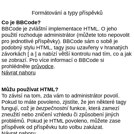
Formátování a typy příspěvků
Co je BBCode?
BBCode je zvláštní implementace HTML. O jeho
použití rozhoduje administrátor (můžete toto nepovolit
pro jednotlivé příspěvky). BBCode sám o sobě je
podobný stylu HTML, tagy jsou uzavřeny v hranatých
závorkách [ a ] a nabízí větší kontrolu nad tím, co a jak
se zobrazí. Pro více informací o BBCode si
prohlédněte
průvodce
.
Návrat nahoru
Můžu používat HTML?
To závisí na tom, zda vám to administrátor povolí.
Pokud to máte povoleno, zjistíte, že jen některé tagy
fungují, což je
bezpečnostní
funkce, která zamezí
zneužití nebo zničení vzhledu či způsobení jiných
problémů. Pokud je HTML povoleno, můžete zase
příspěvek od příspěvku tuto volbu zakázat.
Návrat nahoru