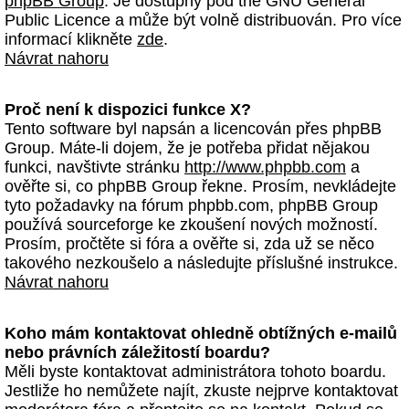
phpBB Group
. Je dostupný pod the GNU General
Public Licence a může být volně distribuován. Pro více
informací klikněte
zde
.
Návrat nahoru
Proč není k dispozici funkce X?
Tento software byl napsán a licencován přes phpBB
Group. Máte-li dojem, že je potřeba přidat nějakou
funkci, navštivte stránku
http://www.phpbb.com
a
ověřte si, co phpBB Group řekne. Prosím, nevkládejte
tyto požadavky na fórum phpbb.com, phpBB Group
používá sourceforge ke zkoušení nových možností.
Prosím, pročtěte si fóra a ověřte si, zda už se něco
takového nezkoušelo a následujte příslušné instrukce.
Návrat nahoru
Koho mám kontaktovat ohledně obtížných e-mailů
nebo právních záležitostí boardu?
Měli byste kontaktovat administrátora tohoto boardu.
Jestliže ho nemůžete najít, zkuste nejprve kontaktovat