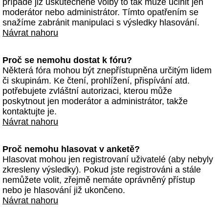
případě již uskutečněné volby to tak může učinit jen
moderátor nebo administrátor. Tímto opatřením se
snažíme zabránit manipulaci s výsledky hlasování.
Návrat nahoru
Proč se nemohu dostat k fóru?
Některá fóra mohou být znepřístupněna určitým lidem
či skupinám. Ke čtení, prohlížení, přispívání atd.
potřebujete zvláštní autorizaci, kterou může
poskytnout jen moderátor a administrátor, takže
kontaktujte je.
Návrat nahoru
Proč nemohu hlasovat v anketě?
Hlasovat mohou jen registrovaní uživatelé (aby nebyly
zkresleny výsledky). Pokud jste registrováni a stále
nemůžete volit, zřejmě nemáte oprávněný přístup
nebo je hlasování již ukončeno.
Návrat nahoru