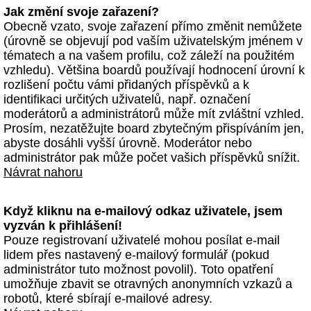
Jak změní svoje zařazení?
Obecně vzato, svoje zařazení přímo změnit nemůžete
(úrovně se objevují pod vaším uživatelským jménem v
tématech a na vašem profilu, což záleží na použitém
vzhledu). Většina boardů používají hodnocení úrovní k
rozlišení počtu vámi přidaných příspěvků a k
identifikaci určitých uživatelů, např. označení
moderátorů a administrátorů může mít zvláštní vzhled.
Prosím, nezatěžujte board zbytečným přispíváním jen,
abyste dosáhli vyšší úrovně. Moderátor nebo
administrátor pak může počet vašich příspěvků snížit.
Návrat nahoru
Když kliknu na e-mailový odkaz uživatele, jsem
vyzván k přihlášení!
Pouze registrovaní uživatelé mohou posílat e-mail
lidem přes nastavený e-mailový formulář (pokud
administrátor tuto možnost povolil). Toto opatření
umožňuje zbavit se otravných anonymních vzkazů a
robotů, které sbírají e-mailové adresy.