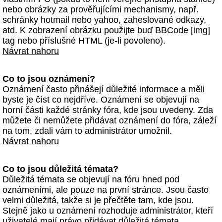
nebo obrázky za prověřujícími mechanismy, např.
schránky hotmail nebo yahoo, zaheslované odkazy,
atd. K zobrazení obrázku použijte buď BBCode [img]
tag nebo příslušné HTML (je-li povoleno).
Návrat nahoru
Co to jsou oznámení?
Oznámení často přinášejí důležité informace a měli
byste je číst co nejdříve. Oznámení se objevují na
horní části každé stránky fóra, kde jsou uvedeny. Zda
můžete či nemůžete přidávat oznámení do fóra, záleží
na tom, zdali vám to administrátor umožnil.
Návrat nahoru
Co to jsou důležitá témata?
Důležitá témata se objevují na fóru hned pod
oznámeními, ale pouze na první stránce. Jsou často
velmi důležitá, takže si je přečtěte tam, kde jsou.
Stejně jako u oznámení rozhoduje administrátor, kteří
uživatelé mají právo přidávat důležitá témata.