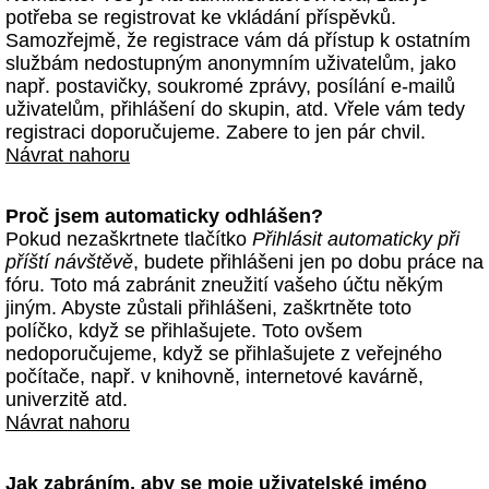
potřeba se registrovat ke vkládání příspěvků.
Samozřejmě, že registrace vám dá přístup k ostatním
službám nedostupným anonymním uživatelům, jako
např. postavičky, soukromé zprávy, posílání e-mailů
uživatelům, přihlášení do skupin, atd. Vřele vám tedy
registraci doporučujeme. Zabere to jen pár chvil.
Návrat nahoru
Proč jsem automaticky odhlášen?
Pokud nezaškrtnete tlačítko
Přihlásit automaticky při
příští návštěvě
, budete přihlášeni jen po dobu práce na
fóru. Toto má zabránit zneužití vašeho účtu někým
jiným. Abyste zůstali přihlášeni, zaškrtněte toto
políčko, když se přihlašujete. Toto ovšem
nedoporučujeme, když se přihlašujete z veřejného
počítače, např. v knihovně, internetové kavárně,
univerzitě atd.
Návrat nahoru
Jak zabráním, aby se moje uživatelské jméno