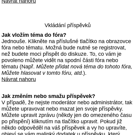
Návrat nahoru
Vkládání příspěvků
Jak vložím téma do fóra?
Jednouše. Klikněte na příslušné tlačítko na obrazovce
fóra nebo tématu. Možná bude nutné se registrovat,
než budete moci přispět do diskuze. To, co vám je
povoleno můžete vidět na spodní části fóra nebo
tématu (Např.
Můžete přidat nová téma do tohoto fóra,
Můžete hlasovat v tomto fóru, atd.
).
Návrat nahoru
Jak změním nebo smažu příspěvek?
V případě, že nejste moderátor nebo administrátor, tak
můžete upravovat nebo mazat jen svoje příspěvky.
Můžete upravit zprávu (někdy jen do omezeného času
po přispění) kliknutím na tlačítko
upravit
. Pokud již
někdo odpověděl na váš příspěvek a vy ho upravíte,
objeví se vám malinký dodatek u příspěvku, který