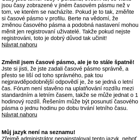
jsou časy zobrazené v jiném časovém pásmu než v
tom, ve kterém se nacházíte. Pokud je to tak, změňte
si časové pásmo v profilu. Berte na vědomí, že
změnou časového pásma a podobná nastavení mohou
měnit jen registrovaní uživatelé. Takže pokud nejste
registrováni, toto je dobrý důvod tak učinit!
Návrat nahoru
Změnil jsem časové pásmo, ale je to stále špatně!
Jste si jisti, že jste zadali časové pásmo správně, a
přesto se liší od toho správného, pak tou
nejpravděpodobnější odpovědí je, že se jedná o letní
čas. Fórum není stavěno na uplatňování rozdílu mezi
standardním a letním časem, takže se může jednat o 1
hodinový rozdíl. Řešením může být posunutí časového
pásma o jednu hodinu po dobu trvání letního času.
Návrat nahoru
Můj jazyk není na seznamu!
Zřejmě administrátor nenainstaloval tento jazyk, neboť