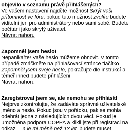
objevilo v seznamu právě přihlášených?
Ve vašem nastavení najděte možnost
Skrýt vaši
přítomnost ve fóru
, pokud tuto možnost
zvolíte
budete
viditelní jen pro administrátory nebo sami sobě. Budete
počítáni jako skrytý uživatel.
Návrat nahoru
Zapomněl jsem heslo!
Nepanikařte! Vaše heslo můžeme obnovit. V tomto
případě zmáčkněte na přihlašovací stránce tlačítko
Zapomněl jsem svoje heslo
, pokračujte dle instrukcí a
téměř ihned budete přihlášeni
Návrat nahoru
Zaregistroval jsem se, ale nemohu se přihlásit!
Nejprve zkontrolujte, že zadáváte správné uživatelské
jméno a heslo. Pokud jsou v pořádku, pak se mohla
odehrát jedna z následujících dvou věcí. Pokud je
umožněna podpora COPPA a klikli jste při registraci na
odkaz
... a je mi méně než 13 let
, budete muset