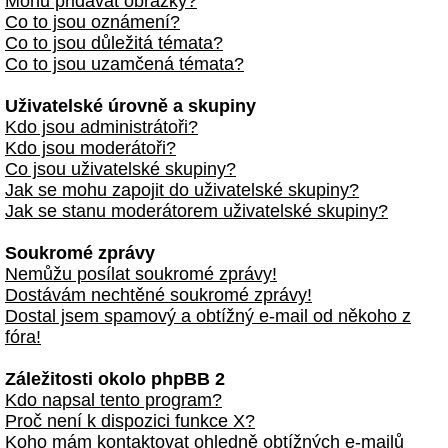
Mohu přidávat obrázky?
Co to jsou oznámení?
Co to jsou důležitá témata?
Co to jsou uzamčená témata?
Uživatelské úrovně a skupiny
Kdo jsou administrátoři?
Kdo jsou moderátoři?
Co jsou uživatelské skupiny?
Jak se mohu zapojit do uživatelské skupiny?
Jak se stanu moderátorem uživatelské skupiny?
Soukromé zprávy
Nemůžu posílat soukromé zprávy!
Dostávám nechtěné soukromé zprávy!
Dostal jsem spamový a obtížný e-mail od někoho z
fóra!
Záležitosti okolo phpBB 2
Kdo napsal tento program?
Proč není k dispozici funkce X?
Koho mám kontaktovat ohledně obtížných e-mailů