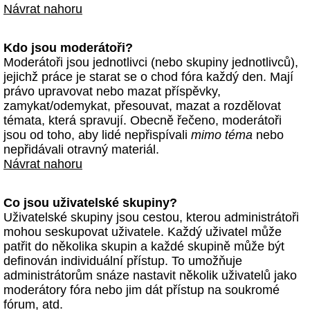
Návrat nahoru
Kdo jsou moderátoři?
Moderátoři jsou jednotlivci (nebo skupiny jednotlivců),
jejichž práce je starat se o chod fóra každý den. Mají
právo upravovat nebo mazat příspěvky,
zamykat/odemykat, přesouvat, mazat a rozdělovat
témata, která spravují. Obecně řečeno, moderátoři
jsou od toho, aby lidé nepřispívali
mimo téma
nebo
nepřidávali otravný materiál.
Návrat nahoru
Co jsou uživatelské skupiny?
Uživatelské skupiny jsou cestou, kterou administrátoři
mohou seskupovat uživatele. Každý uživatel může
patřit do několika skupin a každé skupině může být
definován individuální přístup. To umožňuje
administrátorům snáze nastavit několik uživatelů jako
moderátory fóra nebo jim dát přístup na soukromé
fórum, atd.