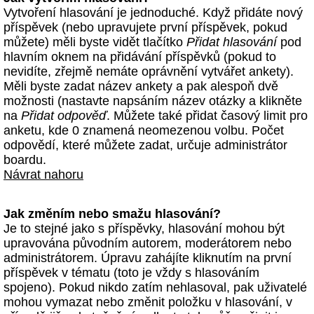
Vytvoření hlasování je jednoduché. Když přidáte nový
příspěvek (nebo upravujete první příspěvek, pokud
můžete) měli byste vidět tlačítko
Přidat hlasování
pod
hlavním oknem na přidávání příspěvků (pokud to
nevidíte, zřejmě nemáte oprávnění vytvářet ankety).
Měli byste zadat název ankety a pak alespoň dvě
možnosti (nastavte napsáním název otázky a klikněte
na
Přidat odpověď
. Můžete také přidat časový limit pro
anketu, kde 0 znamená neomezenou volbu. Počet
odpovědí, které můžete zadat, určuje administrátor
boardu.
Návrat nahoru
Jak změním nebo smažu hlasování?
Je to stejné jako s příspěvky, hlasování mohou být
upravována původním autorem, moderátorem nebo
administrátorem. Úpravu zahájíte kliknutím na první
příspěvek v tématu (toto je vždy s hlasováním
spojeno). Pokud nikdo zatím nehlasoval, pak uživatelé
mohou vymazat nebo změnit položku v hlasování, v