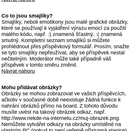
Co to jsou smajlíky?
Smajlíky, neboli emotikony jsou malé grafické obrázky,
které se používají k vyjádření výrazu emocí za použití
malého kódu, např. :) znamená šťastný, :( znamená
smutný. Kompletní seznam smajlíků si můžete
prohlédnout přes příspěvkový formulář. Prosím, snažte
se tyto smajlíky nepřeužívat, aby se příspěvek nestal
nečitelným. Moderátor může také případně váš
příspěvek v tomto směru změnit.
Návrat nahoru
Mohu přidávat obrázky?
Obrázky se mohou zobrazovat ve vašich příspěvcích,
ačkoliv v současné době neexistuje žádná funkce k
nahrání obrázků přímo na board. Z tohoto důvodu
musíte uvést na takový obrázek odkaz, např.
http://www.nekde-na-internetu.cz/muj-obrazek.png.
Nemůžete vytvářet odkazy na obrázky umístěné na
vlastním PC (pokud to není veřejně přístupná stanice)