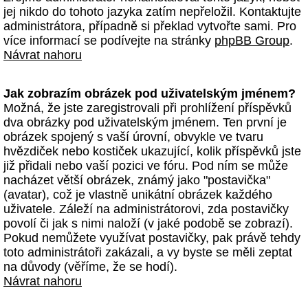
jej nikdo do tohoto jazyka zatím nepřeložil. Kontaktujte
administrátora, případně si překlad vytvořte sami. Pro
více informací se podívejte na stránky
phpBB Group
.
Návrat nahoru
Jak zobrazím obrázek pod uživatelským jménem?
Možná, že jste zaregistrovali při prohlížení příspěvků
dva obrázky pod uživatelským jménem. Ten první je
obrázek spojený s vaší úrovní, obvykle ve tvaru
hvězdiček nebo kostiček ukazující, kolik příspěvků jste
již přidali nebo vaší pozici ve fóru. Pod ním se může
nacházet větší obrázek, známý jako "postavička"
(avatar), což je vlastně unikátní obrázek každého
uživatele. Záleží na administrátorovi, zda postavičky
povolí či jak s nimi naloží (v jaké podobě se zobrazí).
Pokud nemůžete využívat postavičky, pak právě tehdy
toto administrátoři zakázali, a vy byste se měli zeptat
na důvody (věříme, že se hodí).
Návrat nahoru