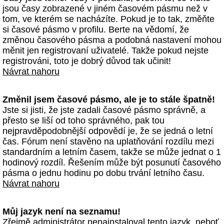
jsou časy zobrazené v jiném časovém pásmu než v
tom, ve kterém se nacházíte. Pokud je to tak, změňte
si časové pásmo v profilu. Berte na vědomí, že
změnou časového pásma a podobná nastavení mohou
měnit jen registrovaní uživatelé. Takže pokud nejste
registrováni, toto je dobrý důvod tak učinit!
Návrat nahoru
Změnil jsem časové pásmo, ale je to stále špatně!
Jste si jisti, že jste zadali časové pásmo správně, a
přesto se liší od toho správného, pak tou
nejpravděpodobnější odpovědí je, že se jedná o letní
čas. Fórum není stavěno na uplatňování rozdílu mezi
standardním a letním časem, takže se může jednat o 1
hodinový rozdíl. Řešením může být posunutí časového
pásma o jednu hodinu po dobu trvání letního času.
Návrat nahoru
Můj jazyk není na seznamu!
Zřejmě administrátor nenainstaloval tento jazyk, neboť