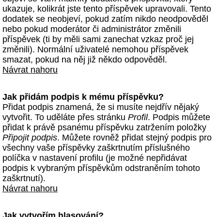
ukazuje, kolikrát jste tento příspěvek upravovali. Tento
dodatek se neobjeví, pokud zatím nikdo neodpověděl
nebo pokud moderátor či administrátor změnili
příspěvek (ti by měli sami zanechat vzkaz proč jej
změnili). Normální uživatelé nemohou příspěvek
smazat, pokud na něj již někdo odpověděl.
Návrat nahoru
Jak přidám podpis k mému příspěvku?
Přidat podpis znamená, že si musíte nejdřív nějaký
vytvořit. To uděláte přes stránku
Profil
. Podpis můžete
přidat k právě psanému příspěvku zatržením položky
Připojit podpis
. Můžete rovněž přidat stejný podpis pro
všechny vaše příspěvky zaškrtnutím příslušného
políčka v nastavení profilu (je možné nepřidávat
podpis k vybraným příspěvkům odstraněním tohoto
zaškrtnutí).
Návrat nahoru
Jak vytvořím hlasování?