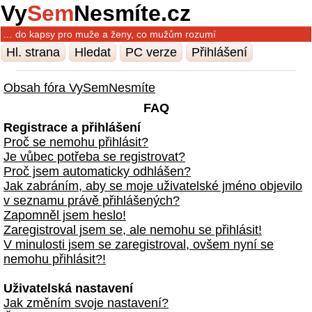
Vy
Sem
Nesmíte.cz
… do kapsy pro muže a ženy, co mužům rozumí
Hl. strana
Hledat
PC verze
Přihlášení
Obsah fóra VySemNesmíte
FAQ
Registrace a přihlášení
Proč se nemohu přihlásit?
Je vůbec potřeba se registrovat?
Proč jsem automaticky odhlášen?
Jak zabráním, aby se moje uživatelské jméno objevilo
v seznamu právě přihlášených?
Zapomněl jsem heslo!
Zaregistroval jsem se, ale nemohu se přihlásit!
V minulosti jsem se zaregistroval, ovšem nyní se
nemohu přihlásit?!
Uživatelská nastavení
Jak změním svoje nastavení?