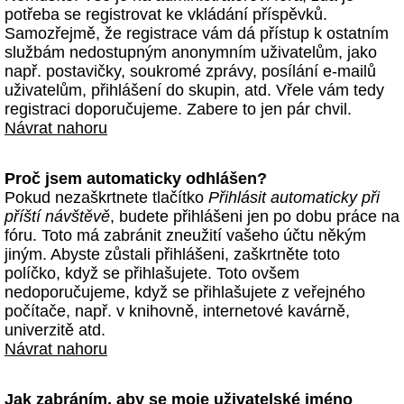
potřeba se registrovat ke vkládání příspěvků.
Samozřejmě, že registrace vám dá přístup k ostatním
službám nedostupným anonymním uživatelům, jako
např. postavičky, soukromé zprávy, posílání e-mailů
uživatelům, přihlášení do skupin, atd. Vřele vám tedy
registraci doporučujeme. Zabere to jen pár chvil.
Návrat nahoru
Proč jsem automaticky odhlášen?
Pokud nezaškrtnete tlačítko
Přihlásit automaticky při
příští návštěvě
, budete přihlášeni jen po dobu práce na
fóru. Toto má zabránit zneužití vašeho účtu někým
jiným. Abyste zůstali přihlášeni, zaškrtněte toto
políčko, když se přihlašujete. Toto ovšem
nedoporučujeme, když se přihlašujete z veřejného
počítače, např. v knihovně, internetové kavárně,
univerzitě atd.
Návrat nahoru
Jak zabráním, aby se moje uživatelské jméno