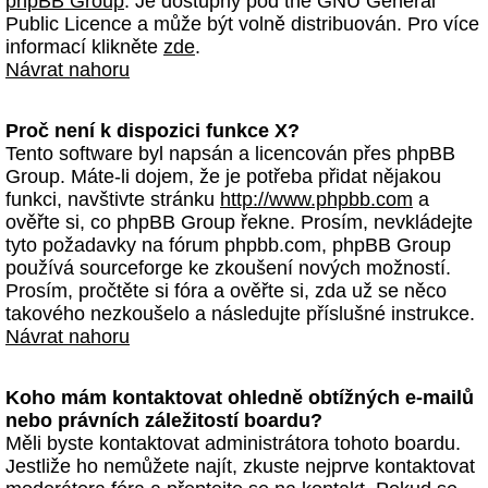
phpBB Group
. Je dostupný pod the GNU General
Public Licence a může být volně distribuován. Pro více
informací klikněte
zde
.
Návrat nahoru
Proč není k dispozici funkce X?
Tento software byl napsán a licencován přes phpBB
Group. Máte-li dojem, že je potřeba přidat nějakou
funkci, navštivte stránku
http://www.phpbb.com
a
ověřte si, co phpBB Group řekne. Prosím, nevkládejte
tyto požadavky na fórum phpbb.com, phpBB Group
používá sourceforge ke zkoušení nových možností.
Prosím, pročtěte si fóra a ověřte si, zda už se něco
takového nezkoušelo a následujte příslušné instrukce.
Návrat nahoru
Koho mám kontaktovat ohledně obtížných e-mailů
nebo právních záležitostí boardu?
Měli byste kontaktovat administrátora tohoto boardu.
Jestliže ho nemůžete najít, zkuste nejprve kontaktovat