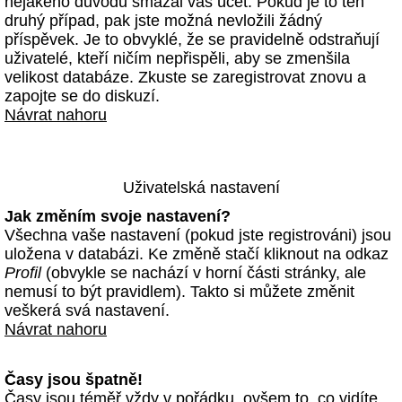
nějakého důvodu smazal váš účet. Pokud je to ten
druhý případ, pak jste možná nevložili žádný
příspěvek. Je to obvyklé, že se pravidelně odstraňují
uživatelé, kteří ničím nepřispěli, aby se zmenšila
velikost databáze. Zkuste se zaregistrovat znovu a
zapojte se do diskuzí.
Návrat nahoru
Uživatelská nastavení
Jak změním svoje nastavení?
Všechna vaše nastavení (pokud jste registrováni) jsou
uložena v databázi. Ke změně stačí kliknout na odkaz
Profil
(obvykle se nachází v horní části stránky, ale
nemusí to být pravidlem). Takto si můžete změnit
veškerá svá nastavení.
Návrat nahoru
Časy jsou špatně!
Časy jsou téměř vždy v pořádku, ovšem to, co vidíte