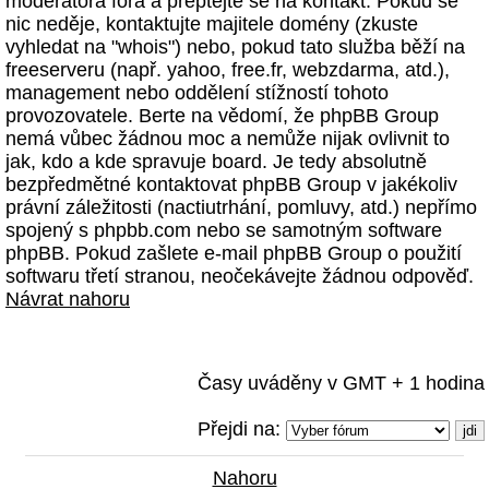
moderátora fóra a přeptejte se na kontakt. Pokud se
nic neděje, kontaktujte majitele domény (zkuste
vyhledat na "whois") nebo, pokud tato služba běží na
freeserveru (např. yahoo, free.fr, webzdarma, atd.),
management nebo oddělení stížností tohoto
provozovatele. Berte na vědomí, že phpBB Group
nemá vůbec žádnou moc a nemůže nijak ovlivnit to
jak, kdo a kde spravuje board. Je tedy absolutně
bezpředmětné kontaktovat phpBB Group v jakékoliv
právní záležitosti (nactiutrhání, pomluvy, atd.) nepřímo
spojený s phpbb.com nebo se samotným software
phpBB. Pokud zašlete e-mail phpBB Group o použití
softwaru třetí stranou, neočekávejte žádnou odpověď.
Návrat nahoru
Časy uváděny v GMT + 1 hodina
Přejdi na:
Nahoru