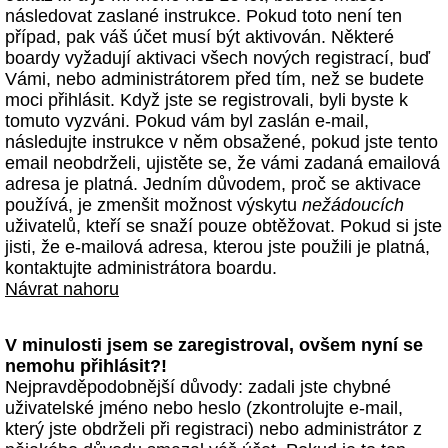
následovat zaslané instrukce. Pokud toto není ten
případ, pak váš účet musí být aktivován. Některé
boardy vyžadují aktivaci všech nových registrací, buď
Vámi, nebo administrátorem před tím, než se budete
moci přihlásit. Když jste se registrovali, byli byste k
tomuto vyzváni. Pokud vám byl zaslán e-mail,
následujte instrukce v něm obsažené, pokud jste tento
email neobdrželi, ujistěte se, že vámi zadaná emailová
adresa je platná. Jedním důvodem, proč se aktivace
používá, je zmenšit možnost výskytu
nežádoucích
uživatelů, kteří se snaží pouze obtěžovat. Pokud si jste
jisti, že e-mailová adresa, kterou jste použili je platná,
kontaktujte administrátora boardu.
Návrat nahoru
V minulosti jsem se zaregistroval, ovšem nyní se
nemohu přihlásit?!
Nejpravděpodobnější důvody: zadali jste chybné
uživatelské jméno nebo heslo (zkontrolujte e-mail,
který jste obdrželi při registraci) nebo administrátor z