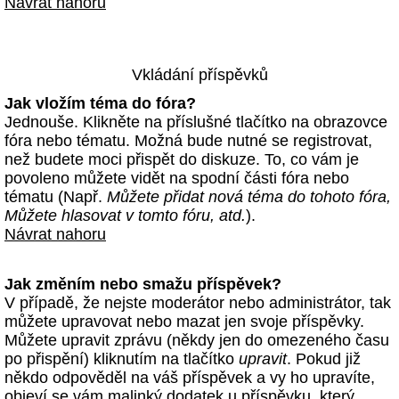
Návrat nahoru
Vkládání příspěvků
Jak vložím téma do fóra?
Jednouše. Klikněte na příslušné tlačítko na obrazovce
fóra nebo tématu. Možná bude nutné se registrovat,
než budete moci přispět do diskuze. To, co vám je
povoleno můžete vidět na spodní části fóra nebo
tématu (Např.
Můžete přidat nová téma do tohoto fóra,
Můžete hlasovat v tomto fóru, atd.
).
Návrat nahoru
Jak změním nebo smažu příspěvek?
V případě, že nejste moderátor nebo administrátor, tak
můžete upravovat nebo mazat jen svoje příspěvky.
Můžete upravit zprávu (někdy jen do omezeného času
po přispění) kliknutím na tlačítko
upravit
. Pokud již
někdo odpověděl na váš příspěvek a vy ho upravíte,
objeví se vám malinký dodatek u příspěvku, který