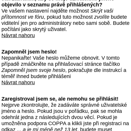
objevilo v seznamu právě přihlášených?
Ve vašem nastavení najděte možnost
Skrýt vaši
přítomnost ve fóru
, pokud tuto možnost
zvolíte
budete
viditelní jen pro administrátory nebo sami sobě. Budete
počítáni jako skrytý uživatel.
Návrat nahoru
Zapomněl jsem heslo!
Nepanikařte! Vaše heslo můžeme obnovit. V tomto
případě zmáčkněte na přihlašovací stránce tlačítko
Zapomněl jsem svoje heslo
, pokračujte dle instrukcí a
téměř ihned budete přihlášeni
Návrat nahoru
Zaregistroval jsem se, ale nemohu se přihlásit!
Nejprve zkontrolujte, že zadáváte správné uživatelské
jméno a heslo. Pokud jsou v pořádku, pak se mohla
odehrát jedna z následujících dvou věcí. Pokud je
umožněna podpora COPPA a klikli jste při registraci na
odkaz
... a je mi méně než 13 let
, budete muset