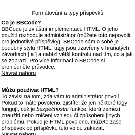
Formátování a typy příspěvků
Co je BBCode?
BBCode je zvláštní implementace HTML. O jeho
použití rozhoduje administrátor (můžete toto nepovolit
pro jednotlivé příspěvky). BBCode sám o sobě je
podobný stylu HTML, tagy jsou uzavřeny v hranatých
závorkách [ a ] a nabízí větší kontrolu nad tím, co a jak
se zobrazí. Pro více informací o BBCode si
prohlédněte
průvodce
.
Návrat nahoru
Můžu používat HTML?
To závisí na tom, zda vám to administrátor povolí.
Pokud to máte povoleno, zjistíte, že jen některé tagy
fungují, což je
bezpečnostní
funkce, která zamezí
zneužití nebo zničení vzhledu či způsobení jiných
problémů. Pokud je HTML povoleno, můžete zase
příspěvek od příspěvku tuto volbu zakázat.
Návrat nahoru