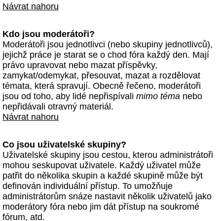
Návrat nahoru
Kdo jsou moderátoři?
Moderátoři jsou jednotlivci (nebo skupiny jednotlivců),
jejichž práce je starat se o chod fóra každý den. Mají
právo upravovat nebo mazat příspěvky,
zamykat/odemykat, přesouvat, mazat a rozdělovat
témata, která spravují. Obecně řečeno, moderátoři
jsou od toho, aby lidé nepřispívali
mimo téma
nebo
nepřidávali otravný materiál.
Návrat nahoru
Co jsou uživatelské skupiny?
Uživatelské skupiny jsou cestou, kterou administrátoři
mohou seskupovat uživatele. Každý uživatel může
patřit do několika skupin a každé skupině může být
definován individuální přístup. To umožňuje
administrátorům snáze nastavit několik uživatelů jako
moderátory fóra nebo jim dát přístup na soukromé
fórum, atd.