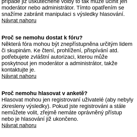
případě již uskutečněné volby to tak může učinit jen
moderátor nebo administrátor. Tímto opatřením se
snažíme zabránit manipulaci s výsledky hlasování.
Návrat nahoru
Proč se nemohu dostat k fóru?
Některá fóra mohou být znepřístupněna určitým lidem
či skupinám. Ke čtení, prohlížení, přispívání atd.
potřebujete zvláštní autorizaci, kterou může
poskytnout jen moderátor a administrátor, takže
kontaktujte je.
Návrat nahoru
Proč nemohu hlasovat v anketě?
Hlasovat mohou jen registrovaní uživatelé (aby nebyly
zkresleny výsledky). Pokud jste registrováni a stále
nemůžete volit, zřejmě nemáte oprávněný přístup
nebo je hlasování již ukončeno.
Návrat nahoru