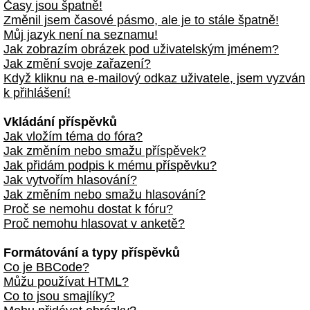
Časy jsou špatně!
Změnil jsem časové pásmo, ale je to stále špatně!
Můj jazyk není na seznamu!
Jak zobrazím obrázek pod uživatelským jménem?
Jak změní svoje zařazení?
Když kliknu na e-mailový odkaz uživatele, jsem vyzván
k přihlášení!
Vkládání příspěvků
Jak vložím téma do fóra?
Jak změním nebo smažu příspěvek?
Jak přidám podpis k mému příspěvku?
Jak vytvořím hlasování?
Jak změním nebo smažu hlasování?
Proč se nemohu dostat k fóru?
Proč nemohu hlasovat v anketě?
Formátování a typy příspěvků
Co je BBCode?
Můžu používat HTML?
Co to jsou smajlíky?