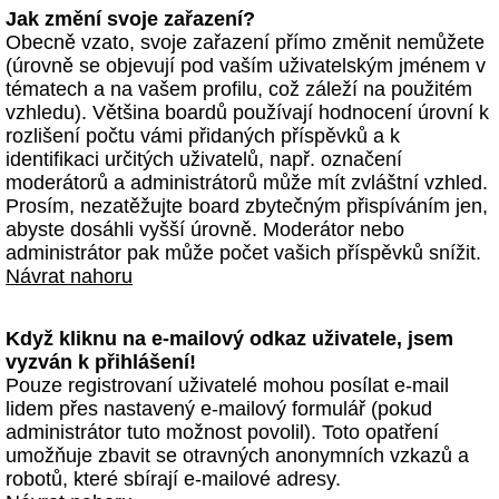
Jak změní svoje zařazení?
Obecně vzato, svoje zařazení přímo změnit nemůžete
(úrovně se objevují pod vaším uživatelským jménem v
tématech a na vašem profilu, což záleží na použitém
vzhledu). Většina boardů používají hodnocení úrovní k
rozlišení počtu vámi přidaných příspěvků a k
identifikaci určitých uživatelů, např. označení
moderátorů a administrátorů může mít zvláštní vzhled.
Prosím, nezatěžujte board zbytečným přispíváním jen,
abyste dosáhli vyšší úrovně. Moderátor nebo
administrátor pak může počet vašich příspěvků snížit.
Návrat nahoru
Když kliknu na e-mailový odkaz uživatele, jsem
vyzván k přihlášení!
Pouze registrovaní uživatelé mohou posílat e-mail
lidem přes nastavený e-mailový formulář (pokud
administrátor tuto možnost povolil). Toto opatření
umožňuje zbavit se otravných anonymních vzkazů a
robotů, které sbírají e-mailové adresy.