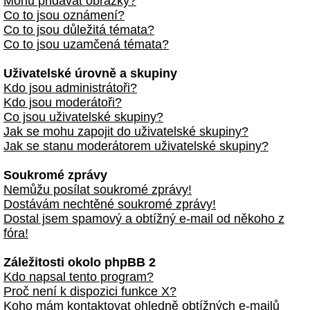
Mohu přidávat obrázky?
Co to jsou oznámení?
Co to jsou důležitá témata?
Co to jsou uzamčená témata?
Uživatelské úrovně a skupiny
Kdo jsou administrátoři?
Kdo jsou moderátoři?
Co jsou uživatelské skupiny?
Jak se mohu zapojit do uživatelské skupiny?
Jak se stanu moderátorem uživatelské skupiny?
Soukromé zprávy
Nemůžu posílat soukromé zprávy!
Dostávám nechtěné soukromé zprávy!
Dostal jsem spamový a obtížný e-mail od někoho z
fóra!
Záležitosti okolo phpBB 2
Kdo napsal tento program?
Proč není k dispozici funkce X?
Koho mám kontaktovat ohledně obtížných e-mailů