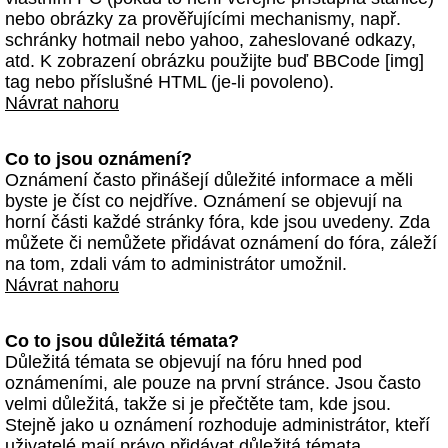
nebo obrázky za prověřujícími mechanismy, např.
schránky hotmail nebo yahoo, zaheslované odkazy,
atd. K zobrazení obrázku použijte buď BBCode [img]
tag nebo příslušné HTML (je-li povoleno).
Návrat nahoru
Co to jsou oznámení?
Oznámení často přinášejí důležité informace a měli
byste je číst co nejdříve. Oznámení se objevují na
horní části každé stránky fóra, kde jsou uvedeny. Zda
můžete či nemůžete přidávat oznámení do fóra, záleží
na tom, zdali vám to administrátor umožnil.
Návrat nahoru
Co to jsou důležitá témata?
Důležitá témata se objevují na fóru hned pod
oznámeními, ale pouze na první stránce. Jsou často
velmi důležitá, takže si je přečtěte tam, kde jsou.
Stejně jako u oznámení rozhoduje administrátor, kteří
uživatelé mají právo přidávat důležitá témata.