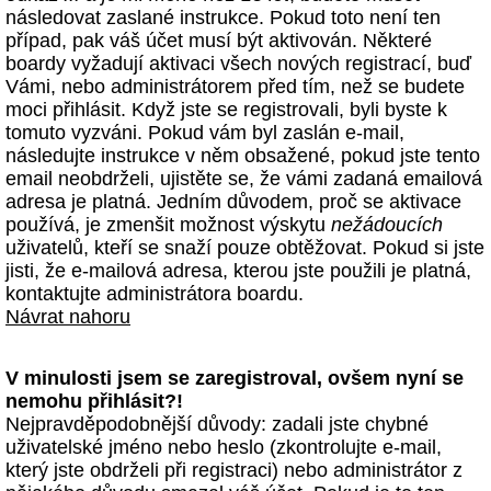
následovat zaslané instrukce. Pokud toto není ten
případ, pak váš účet musí být aktivován. Některé
boardy vyžadují aktivaci všech nových registrací, buď
Vámi, nebo administrátorem před tím, než se budete
moci přihlásit. Když jste se registrovali, byli byste k
tomuto vyzváni. Pokud vám byl zaslán e-mail,
následujte instrukce v něm obsažené, pokud jste tento
email neobdrželi, ujistěte se, že vámi zadaná emailová
adresa je platná. Jedním důvodem, proč se aktivace
používá, je zmenšit možnost výskytu
nežádoucích
uživatelů, kteří se snaží pouze obtěžovat. Pokud si jste
jisti, že e-mailová adresa, kterou jste použili je platná,
kontaktujte administrátora boardu.
Návrat nahoru
V minulosti jsem se zaregistroval, ovšem nyní se
nemohu přihlásit?!
Nejpravděpodobnější důvody: zadali jste chybné
uživatelské jméno nebo heslo (zkontrolujte e-mail,
který jste obdrželi při registraci) nebo administrátor z