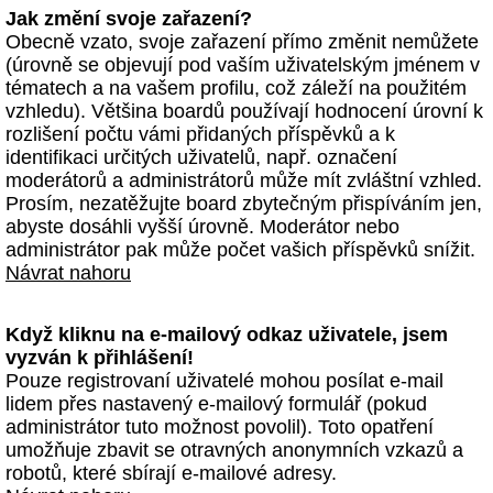
Jak změní svoje zařazení?
Obecně vzato, svoje zařazení přímo změnit nemůžete
(úrovně se objevují pod vaším uživatelským jménem v
tématech a na vašem profilu, což záleží na použitém
vzhledu). Většina boardů používají hodnocení úrovní k
rozlišení počtu vámi přidaných příspěvků a k
identifikaci určitých uživatelů, např. označení
moderátorů a administrátorů může mít zvláštní vzhled.
Prosím, nezatěžujte board zbytečným přispíváním jen,
abyste dosáhli vyšší úrovně. Moderátor nebo
administrátor pak může počet vašich příspěvků snížit.
Návrat nahoru
Když kliknu na e-mailový odkaz uživatele, jsem
vyzván k přihlášení!
Pouze registrovaní uživatelé mohou posílat e-mail
lidem přes nastavený e-mailový formulář (pokud
administrátor tuto možnost povolil). Toto opatření
umožňuje zbavit se otravných anonymních vzkazů a
robotů, které sbírají e-mailové adresy.