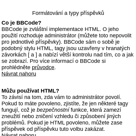
Formátování a typy příspěvků
Co je BBCode?
BBCode je zvláštní implementace HTML. O jeho
použití rozhoduje administrátor (můžete toto nepovolit
pro jednotlivé příspěvky). BBCode sám o sobě je
podobný stylu HTML, tagy jsou uzavřeny v hranatých
závorkách [ a ] a nabízí větší kontrolu nad tím, co a jak
se zobrazí. Pro více informací o BBCode si
prohlédněte
průvodce
.
Návrat nahoru
Můžu používat HTML?
To závisí na tom, zda vám to administrátor povolí.
Pokud to máte povoleno, zjistíte, že jen některé tagy
fungují, což je
bezpečnostní
funkce, která zamezí
zneužití nebo zničení vzhledu či způsobení jiných
problémů. Pokud je HTML povoleno, můžete zase
příspěvek od příspěvku tuto volbu zakázat.
Návrat nahoru