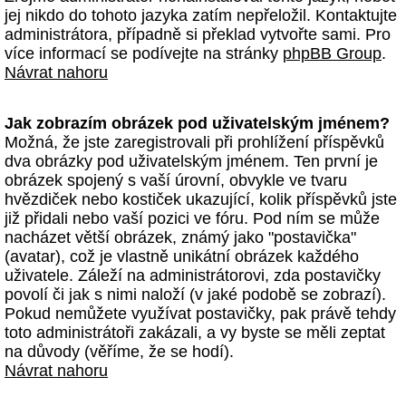
jej nikdo do tohoto jazyka zatím nepřeložil. Kontaktujte
administrátora, případně si překlad vytvořte sami. Pro
více informací se podívejte na stránky
phpBB Group
.
Návrat nahoru
Jak zobrazím obrázek pod uživatelským jménem?
Možná, že jste zaregistrovali při prohlížení příspěvků
dva obrázky pod uživatelským jménem. Ten první je
obrázek spojený s vaší úrovní, obvykle ve tvaru
hvězdiček nebo kostiček ukazující, kolik příspěvků jste
již přidali nebo vaší pozici ve fóru. Pod ním se může
nacházet větší obrázek, známý jako "postavička"
(avatar), což je vlastně unikátní obrázek každého
uživatele. Záleží na administrátorovi, zda postavičky
povolí či jak s nimi naloží (v jaké podobě se zobrazí).
Pokud nemůžete využívat postavičky, pak právě tehdy
toto administrátoři zakázali, a vy byste se měli zeptat
na důvody (věříme, že se hodí).
Návrat nahoru