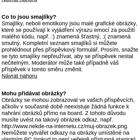
Co to jsou smajlíky?
Smajlíky, neboli emotikony jsou malé grafické obrázky,
které se používají k vyjádření výrazu emocí za použití
malého kódu, např. :) znamená šťastný, :( znamená
smutný. Kompletní seznam smajlíků si můžete
prohlédnout přes příspěvkový formulář. Prosím, snažte
se tyto smajlíky nepřeužívat, aby se příspěvek nestal
nečitelným. Moderátor může také případně váš
příspěvek v tomto směru změnit.
Návrat nahoru
Mohu přidávat obrázky?
Obrázky se mohou zobrazovat ve vašich příspěvcích,
ačkoliv v současné době neexistuje žádná funkce k
nahrání obrázků přímo na board. Z tohoto důvodu
musíte uvést na takový obrázek odkaz, např.
http://www.nekde-na-internetu.cz/muj-obrazek.png.
Nemůžete vytvářet odkazy na obrázky umístěné na
vlastním PC (pokud to není veřejně přístupná stanice)