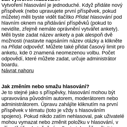
Vytvoření hlasování je jednoduché. Když přidáte nový
příspěvek (nebo upravujete první příspěvek, pokud
můžete) měli byste vidět tlačítko
Přidat hlasování
pod
hlavním oknem na přidávání příspěvků (pokud to
nevidíte, zřejmě nemáte oprávnění vytvářet ankety).
Měli byste zadat název ankety a pak alespoň dvě
možnosti (nastavte napsáním název otázky a klikněte
na
Přidat odpověď
. Můžete také přidat časový limit pro
anketu, kde 0 znamená neomezenou volbu. Počet
odpovědí, které můžete zadat, určuje administrátor
boardu.
Návrat nahoru
Jak změním nebo smažu hlasování?
Je to stejné jako s příspěvky, hlasování mohou být
upravována původním autorem, moderátorem nebo
administrátorem. Úpravu zahájíte kliknutím na první
příspěvek v tématu (toto je vždy s hlasováním
spojeno). Pokud nikdo zatím nehlasoval, pak uživatelé
mohou vymazat nebo změnit položku v hlasování, v