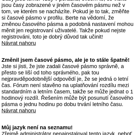
jsou časy zobrazené v jiném časovém pásmu než v
tom, ve kterém se nacházíte. Pokud je to tak, změňte
si časové pásmo v profilu. Berte na vědomí, že
změnou časového pásma a podobná nastavení mohou
měnit jen registrovaní uživatelé. Takže pokud nejste
registrováni, toto je dobrý důvod tak učinit!
Návrat nahoru
Změnil jsem časové pásmo, ale je to stále špatně!
Jste si jisti, že jste zadali časové pásmo správně, a
přesto se liší od toho správného, pak tou
nejpravděpodobnější odpovědí je, že se jedná o letní
čas. Fórum není stavěno na uplatňování rozdílu mezi
standardním a letním časem, takže se může jednat o 1
hodinový rozdíl. Řešením může být posunutí časového
pásma o jednu hodinu po dobu trvání letního času.
Návrat nahoru
Můj jazyk není na seznamu!
Zřejmě administrátor nenainstaloval tento jazyk, neboť