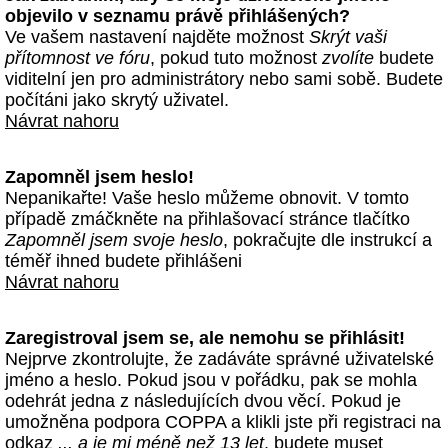
objevilo v seznamu právě přihlášených?
Ve vašem nastavení najděte možnost
Skrýt vaši
přítomnost ve fóru
, pokud tuto možnost
zvolíte
budete
viditelní jen pro administrátory nebo sami sobě. Budete
počítáni jako skrytý uživatel.
Návrat nahoru
Zapomněl jsem heslo!
Nepanikařte! Vaše heslo můžeme obnovit. V tomto
případě zmáčkněte na přihlašovací stránce tlačítko
Zapomněl jsem svoje heslo
, pokračujte dle instrukcí a
téměř ihned budete přihlášeni
Návrat nahoru
Zaregistroval jsem se, ale nemohu se přihlásit!
Nejprve zkontrolujte, že zadáváte správné uživatelské
jméno a heslo. Pokud jsou v pořádku, pak se mohla
odehrát jedna z následujících dvou věcí. Pokud je
umožněna podpora COPPA a klikli jste při registraci na
odkaz
... a je mi méně než 13 let
, budete muset