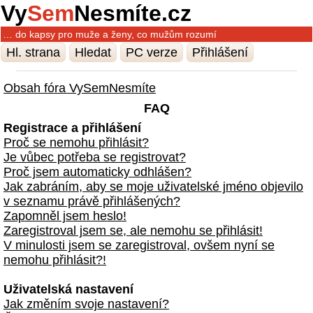
Vy
Sem
Nesmíte.cz
… do kapsy pro muže a ženy, co mužům rozumí
Hl. strana
Hledat
PC verze
Přihlášení
Obsah fóra VySemNesmíte
FAQ
Registrace a přihlášení
Proč se nemohu přihlásit?
Je vůbec potřeba se registrovat?
Proč jsem automaticky odhlášen?
Jak zabráním, aby se moje uživatelské jméno objevilo
v seznamu právě přihlášených?
Zapomněl jsem heslo!
Zaregistroval jsem se, ale nemohu se přihlásit!
V minulosti jsem se zaregistroval, ovšem nyní se
nemohu přihlásit?!
Uživatelská nastavení
Jak změním svoje nastavení?