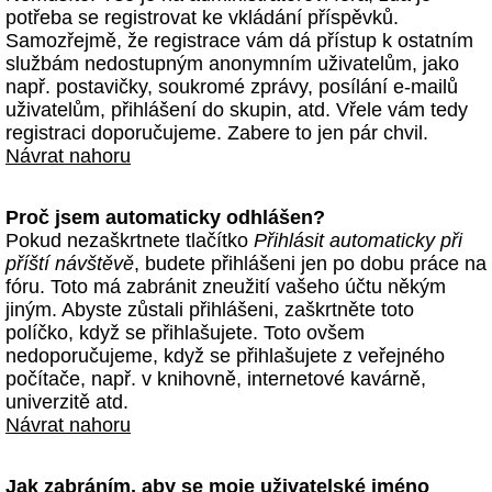
potřeba se registrovat ke vkládání příspěvků.
Samozřejmě, že registrace vám dá přístup k ostatním
službám nedostupným anonymním uživatelům, jako
např. postavičky, soukromé zprávy, posílání e-mailů
uživatelům, přihlášení do skupin, atd. Vřele vám tedy
registraci doporučujeme. Zabere to jen pár chvil.
Návrat nahoru
Proč jsem automaticky odhlášen?
Pokud nezaškrtnete tlačítko
Přihlásit automaticky při
příští návštěvě
, budete přihlášeni jen po dobu práce na
fóru. Toto má zabránit zneužití vašeho účtu někým
jiným. Abyste zůstali přihlášeni, zaškrtněte toto
políčko, když se přihlašujete. Toto ovšem
nedoporučujeme, když se přihlašujete z veřejného
počítače, např. v knihovně, internetové kavárně,
univerzitě atd.
Návrat nahoru
Jak zabráním, aby se moje uživatelské jméno