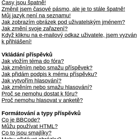
Časy jsou špatně!
Změnil jsem časové pásmo, ale je to stále špatně!
Můj jazyk není na seznamu!
Jak zobrazím obrázek pod uživatelským jménem?
Jak změní svoje zařazení?
Když kliknu na e-mailový odkaz uživatele, jsem vyzván
k přihlášení!
Vkládání příspěvků
Jak vložím téma do fóra?
Jak změním nebo smažu příspěvek?
Jak přidám podpis k mému příspěvku?
Jak vytvořím hlasování?
Jak změním nebo smažu hlasování?
Proč se nemohu dostat k fóru?
Proč nemohu hlasovat v anketě?
Formátování a typy příspěvků
Co je BBCode?
Můžu používat HTML?
Co to jsou smajlíky?