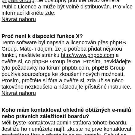
phpBB Group
. Je dostupný pod the GNU General
Public Licence a může být volně distribuován. Pro více
informací klikněte
zde
.
Návrat nahoru
Proč není k dispozici funkce X?
Tento software byl napsán a licencován přes phpBB
Group. Máte-li dojem, že je potřeba přidat nějakou
funkci, navštivte stránku
http://www.phpbb.com
a
ověřte si, co phpBB Group řekne. Prosím, nevkládejte
tyto požadavky na fórum phpbb.com, phpBB Group
používá sourceforge ke zkoušení nových možností.
Prosím, pročtěte si fóra a ověřte si, zda už se něco
takového nezkoušelo a následujte příslušné instrukce.
Návrat nahoru
Koho mám kontaktovat ohledně obtížných e-mailů
nebo právních záležitostí boardu?
Měli byste kontaktovat administrátora tohoto boardu.
Jestliže ho nemůžete najít, zkuste nejprve kontaktovat