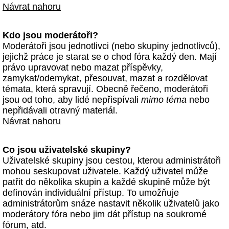
Návrat nahoru
Kdo jsou moderátoři?
Moderátoři jsou jednotlivci (nebo skupiny jednotlivců),
jejichž práce je starat se o chod fóra každý den. Mají
právo upravovat nebo mazat příspěvky,
zamykat/odemykat, přesouvat, mazat a rozdělovat
témata, která spravují. Obecně řečeno, moderátoři
jsou od toho, aby lidé nepřispívali
mimo téma
nebo
nepřidávali otravný materiál.
Návrat nahoru
Co jsou uživatelské skupiny?
Uživatelské skupiny jsou cestou, kterou administrátoři
mohou seskupovat uživatele. Každý uživatel může
patřit do několika skupin a každé skupině může být
definován individuální přístup. To umožňuje
administrátorům snáze nastavit několik uživatelů jako
moderátory fóra nebo jim dát přístup na soukromé
fórum, atd.