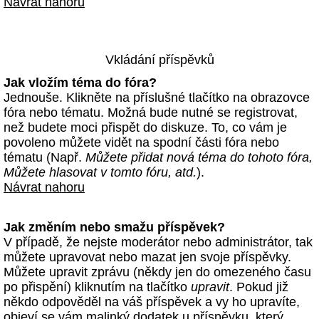
Návrat nahoru
Vkládání příspěvků
Jak vložím téma do fóra?
Jednouše. Klikněte na příslušné tlačítko na obrazovce
fóra nebo tématu. Možná bude nutné se registrovat,
než budete moci přispět do diskuze. To, co vám je
povoleno můžete vidět na spodní části fóra nebo
tématu (Např.
Můžete přidat nová téma do tohoto fóra,
Můžete hlasovat v tomto fóru, atd.
).
Návrat nahoru
Jak změním nebo smažu příspěvek?
V případě, že nejste moderátor nebo administrátor, tak
můžete upravovat nebo mazat jen svoje příspěvky.
Můžete upravit zprávu (někdy jen do omezeného času
po přispění) kliknutím na tlačítko
upravit
. Pokud již
někdo odpověděl na váš příspěvek a vy ho upravíte,
objeví se vám malinký dodatek u příspěvku, který