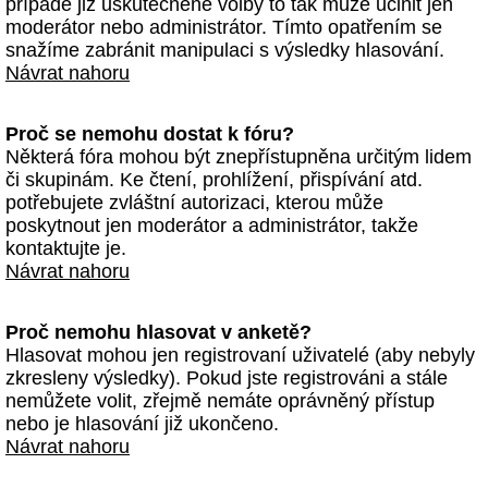
případě již uskutečněné volby to tak může učinit jen
moderátor nebo administrátor. Tímto opatřením se
snažíme zabránit manipulaci s výsledky hlasování.
Návrat nahoru
Proč se nemohu dostat k fóru?
Některá fóra mohou být znepřístupněna určitým lidem
či skupinám. Ke čtení, prohlížení, přispívání atd.
potřebujete zvláštní autorizaci, kterou může
poskytnout jen moderátor a administrátor, takže
kontaktujte je.
Návrat nahoru
Proč nemohu hlasovat v anketě?
Hlasovat mohou jen registrovaní uživatelé (aby nebyly
zkresleny výsledky). Pokud jste registrováni a stále
nemůžete volit, zřejmě nemáte oprávněný přístup
nebo je hlasování již ukončeno.
Návrat nahoru