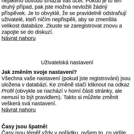
nějakého důvodu smazal váš účet. Pokud je to ten
druhý případ, pak jste možná nevložili žádný
příspěvek. Je to obvyklé, že se pravidelně odstraňují
uživatelé, kteří ničím nepřispěli, aby se zmenšila
velikost databáze. Zkuste se zaregistrovat znovu a
zapojte se do diskuzí.
Návrat nahoru
Uživatelská nastavení
Jak změním svoje nastavení?
Všechna vaše nastavení (pokud jste registrováni) jsou
uložena v databázi. Ke změně stačí kliknout na odkaz
Profil
(obvykle se nachází v horní části stránky, ale
nemusí to být pravidlem). Takto si můžete změnit
veškerá svá nastavení.
Návrat nahoru
Časy jsou špatně!
Časy jsou téměř vždy v pořádku, ovšem to, co vidíte