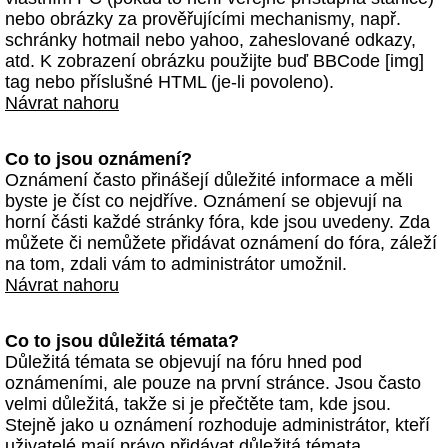
nebo obrázky za prověřujícími mechanismy, např.
schránky hotmail nebo yahoo, zaheslované odkazy,
atd. K zobrazení obrázku použijte buď BBCode [img]
tag nebo příslušné HTML (je-li povoleno).
Návrat nahoru
Co to jsou oznámení?
Oznámení často přinášejí důležité informace a měli
byste je číst co nejdříve. Oznámení se objevují na
horní části každé stránky fóra, kde jsou uvedeny. Zda
můžete či nemůžete přidávat oznámení do fóra, záleží
na tom, zdali vám to administrátor umožnil.
Návrat nahoru
Co to jsou důležitá témata?
Důležitá témata se objevují na fóru hned pod
oznámeními, ale pouze na první stránce. Jsou často
velmi důležitá, takže si je přečtěte tam, kde jsou.
Stejně jako u oznámení rozhoduje administrátor, kteří
uživatelé mají právo přidávat důležitá témata.