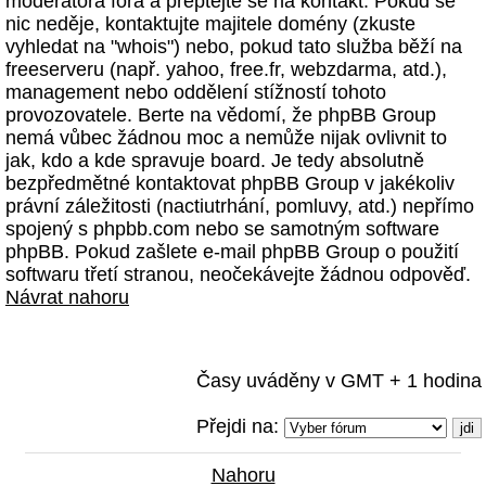
moderátora fóra a přeptejte se na kontakt. Pokud se
nic neděje, kontaktujte majitele domény (zkuste
vyhledat na "whois") nebo, pokud tato služba běží na
freeserveru (např. yahoo, free.fr, webzdarma, atd.),
management nebo oddělení stížností tohoto
provozovatele. Berte na vědomí, že phpBB Group
nemá vůbec žádnou moc a nemůže nijak ovlivnit to
jak, kdo a kde spravuje board. Je tedy absolutně
bezpředmětné kontaktovat phpBB Group v jakékoliv
právní záležitosti (nactiutrhání, pomluvy, atd.) nepřímo
spojený s phpbb.com nebo se samotným software
phpBB. Pokud zašlete e-mail phpBB Group o použití
softwaru třetí stranou, neočekávejte žádnou odpověď.
Návrat nahoru
Časy uváděny v GMT + 1 hodina
Přejdi na:
Nahoru