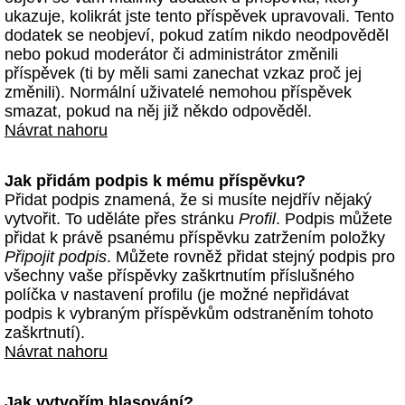
ukazuje, kolikrát jste tento příspěvek upravovali. Tento
dodatek se neobjeví, pokud zatím nikdo neodpověděl
nebo pokud moderátor či administrátor změnili
příspěvek (ti by měli sami zanechat vzkaz proč jej
změnili). Normální uživatelé nemohou příspěvek
smazat, pokud na něj již někdo odpověděl.
Návrat nahoru
Jak přidám podpis k mému příspěvku?
Přidat podpis znamená, že si musíte nejdřív nějaký
vytvořit. To uděláte přes stránku
Profil
. Podpis můžete
přidat k právě psanému příspěvku zatržením položky
Připojit podpis
. Můžete rovněž přidat stejný podpis pro
všechny vaše příspěvky zaškrtnutím příslušného
políčka v nastavení profilu (je možné nepřidávat
podpis k vybraným příspěvkům odstraněním tohoto
zaškrtnutí).
Návrat nahoru
Jak vytvořím hlasování?