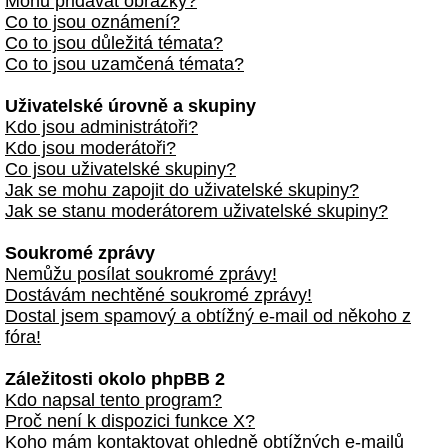
Mohu přidávat obrázky?
Co to jsou oznámení?
Co to jsou důležitá témata?
Co to jsou uzamčená témata?
Uživatelské úrovně a skupiny
Kdo jsou administrátoři?
Kdo jsou moderátoři?
Co jsou uživatelské skupiny?
Jak se mohu zapojit do uživatelské skupiny?
Jak se stanu moderátorem uživatelské skupiny?
Soukromé zprávy
Nemůžu posílat soukromé zprávy!
Dostávám nechtěné soukromé zprávy!
Dostal jsem spamový a obtížný e-mail od někoho z
fóra!
Záležitosti okolo phpBB 2
Kdo napsal tento program?
Proč není k dispozici funkce X?
Koho mám kontaktovat ohledně obtížných e-mailů