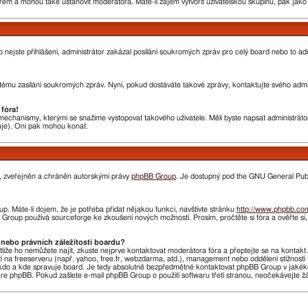
rem a mohou také ustanovit moderátora. Máte-li zájem vytvořit uživatelskou skupinu, pak jak
nebo nejste přihlášení, administrátor zakázal posílání soukromých zpráv pro celý board nebo to 
ému zasílání soukromých zpráv. Nyní, pokud dostáváte takové zprávy, kontaktujte svého admini
fóra!
chanismy, kterými se snažíme vystopovat takového uživatele. Měli byste napsat administrátorovi
huje). Oni pak mohou konat.
n, zveřejněn a chráněn autorskými právy
phpBB Group
. Je dostupný pod the GNU General Publi
. Máte-li dojem, že je potřeba přidat nějakou funkci, navštivte stránku
http://www.phpbb.co
roup používá sourceforge ke zkoušení nových možností. Prosím, pročtěte si fóra a ověřte si
nebo právních záležitostí boardu?
stliže ho nemůžete najít, zkuste nejprve kontaktovat moderátora fóra a přeptejte se na kontak
ží na freeserveru (např. yahoo, free.fr, webzdarma, atd.), management nebo oddělení stížnost
do a kde spravuje board. Je tedy absolutně bezpředmětné kontaktovat phpBB Group v jakékoliv 
 phpBB. Pokud zašlete e-mail phpBB Group o použití softwaru třetí stranou, neočekávejte 