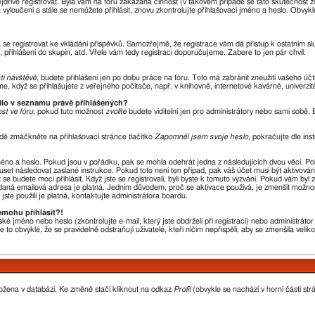
nejdříve registrovat. Byla vám na fóru zakázána činnost (v takovém případě se tato skutečnost 
óra vyloučeni a stále se nemůžete přihlásit, znovu zkontrolujte přihlašovací jméno a heslo. Obvy
ba se registrovat ke vkládání příspěvků. Samozřejmě, že registrace vám dá přístup k ostatní
 přihlášení do skupin, atd. Vřele vám tedy registraci doporučujeme. Zabere to jen pár chvil.
ští návštěvě
, budete přihlášeni jen po dobu práce na fóru. Toto má zabránit zneužití vašeho účtu
, když se přihlašujete z veřejného počítače, např. v knihovně, internetové kavárně, univerzit
vilo v seznamu právě přihlášených?
st ve fóru
, pokud tuto možnost
zvolíte
budete viditelní jen pro administrátory nebo sami sobě. B
dě zmáčkněte na přihlašovací stránce tlačítko
Zapomněl jsem svoje heslo
, pokračujte dle ins
méno a heslo. Pokud jsou v pořádku, pak se mohla odehrát jedna z následujících dvou věcí. P
uset následovat zaslané instrukce. Pokud toto není ten případ, pak váš účet musí být aktivová
se budete moci přihlásit. Když jste se registrovali, byli byste k tomuto vyzváni. Pokud vám byl
 zadaná emailová adresa je platná. Jedním důvodem, proč se aktivace používá, je zmenšit možno
 jste použili je platná, kontaktujte administrátora boardu.
emohu přihlásit?!
ké jméno nebo heslo (zkontrolujte e-mail, který jste obdrželi při registraci) nebo administrát
 to obvyklé, že se pravidelně odstraňují uživatelé, kteří ničím nepřispěli, aby se zmenšila veli
ložena v databázi. Ke změně stačí kliknout na odkaz
Profil
(obvykle se nachází v horní části str