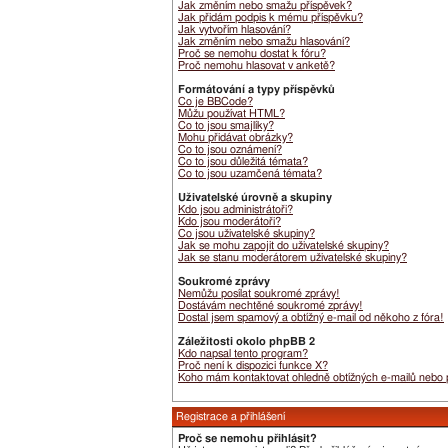
Jak změním nebo smažu příspěvek?
Jak přidám podpis k mému příspěvku?
Jak vytvořím hlasování?
Jak změním nebo smažu hlasování?
Proč se nemohu dostat k fóru?
Proč nemohu hlasovat v anketě?
Formátování a typy příspěvků
Co je BBCode?
Můžu používat HTML?
Co to jsou smajlíky?
Mohu přidávat obrázky?
Co to jsou oznámení?
Co to jsou důležitá témata?
Co to jsou uzamčená témata?
Uživatelské úrovně a skupiny
Kdo jsou administrátoři?
Kdo jsou moderátoři?
Co jsou uživatelské skupiny?
Jak se mohu zapojit do uživatelské skupiny?
Jak se stanu moderátorem uživatelské skupiny?
Soukromé zprávy
Nemůžu posílat soukromé zprávy!
Dostávám nechtěné soukromé zprávy!
Dostal jsem spamový a obtížný e-mail od někoho z fóra!
Záležitosti okolo phpBB 2
Kdo napsal tento program?
Proč není k dispozici funkce X?
Koho mám kontaktovat ohledně obtížných e-mailů nebo pr
Registrace a přihlášení
Proč se nemohu přihlásit?