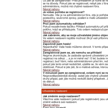
Už jste se zaregistrovali? Před přihlášením je nutné se 
se na důvody. Pokud jste se registrovali, nebyli jste z f
administrátora, možná má chybné nastavení fóra.
Návrat nahoru
Je vůbec potřeba se registrovat?
Nemusíte. Vše je na administrátorovi fóra, zda je potře
postavičky, soukromé zprávy, posílání e-mailů uživatelům,
Návrat nahoru
Proč jsem automaticky odhlášen?
Pokud nezaškrtnete tlačítko
Přihlásit automaticky při pří
políčko, když se přihlašujete. Toto ovšem nedoporučujeme
Návrat nahoru
Jak zabráním, aby se moje uživatelské jméno obje
Ve vašem nastavení najděte možnost
Skrýt vaši přítomno
Návrat nahoru
Zapomněl jsem heslo!
Nepanikařte! Vaše heslo můžeme obnovit. V tomto přípa
Návrat nahoru
Zaregistroval jsem se, ale nemohu se přihlásit!
Nejprve zkontrolujte, že zadáváte správné uživatelské j
registraci na odkaz
... a je mi méně než 13 let
, budete m
registrací, buď Vámi, nebo administrátorem před tím, než 
pokud jste tento email neobdrželi, ujistěte se, že vámi
obtěžovat. Pokud si jste jisti, že e-mailová adresa, kterou
Návrat nahoru
V minulosti jsem se zaregistroval, ovšem nyní se n
Nejpravděpodobnější důvody: zadali jste chybné uživatels
druhý případ, pak jste možná nevložili žádný příspěvek. Je
do diskuzí.
Návrat nahoru
Uživatelská nastavení
Jak změním svoje nastavení?
Všechna vaše nastavení (pokud jste registrováni) jsou u
změnit veškerá svá nastavení.
Návrat nahoru
Časy jsou špatně!