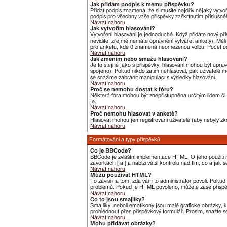
Jak přidám podpis k mému příspěvku?
Přidat podpis znamená, že si musíte nejdřív nějaký vytvo
podpis pro všechny vaše příspěvky zaškrtnutím příslušné
Návrat nahoru
Jak vytvořím hlasování?
Vytvoření hlasování je jednoduché. Když přidáte nový pří
nevidíte, zřejmě nemáte oprávnění vytvářet ankety). Měl
pro anketu, kde 0 znamená neomezenou volbu. Počet odp
Návrat nahoru
Jak změním nebo smažu hlasování?
Je to stejné jako s příspěvky, hlasování mohou být upr
spojeno). Pokud nikdo zatím nehlasoval, pak uživatelé m
se snažíme zabránit manipulaci s výsledky hlasování.
Návrat nahoru
Proč se nemohu dostat k fóru?
Některá fóra mohou být znepřístupněna určitým lidem či s
je.
Návrat nahoru
Proč nemohu hlasovat v anketě?
Hlasovat mohou jen registrovaní uživatelé (aby nebyly zk
Návrat nahoru
Formátování a typy příspěvků
Co je BBCode?
BBCode je zvláštní implementace HTML. O jeho použití r
závorkách [ a ] a nabízí větší kontrolu nad tím, co a jak
Návrat nahoru
Můžu používat HTML?
To závisí na tom, zda vám to administrátor povolí. Pokud t
problémů. Pokud je HTML povoleno, můžete zase příspěv
Návrat nahoru
Co to jsou smajlíky?
Smajlíky, neboli emotikony jsou malé grafické obrázky, 
prohlédnout přes příspěvkový formulář. Prosím, snažte s
Návrat nahoru
Mohu přidávat obrázky?