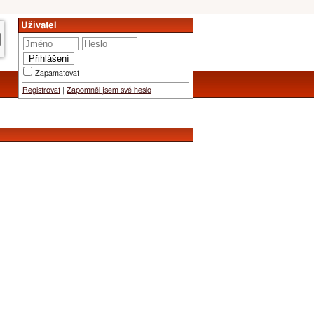
Uživatel
Zapamatovat
Registrovat
|
Zapomněl jsem své heslo