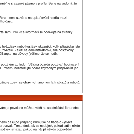
změňte si časové pásmo v profilu. Berte na vědomí, že
. Fórum není stavěno na uplatňování rozdílu mezi
ího času.
řte sami. Pro více informací se podívejte na stránky
u hvězdiček nebo kostiček ukazující, kolik příspěvků jste
uživatele. Záleží na administrátorovi, zda postavičky
ěli zeptat na důvody (věříme, že se hodí).
 použitém vzhledu). Většina boardů používají hodnocení
led. Prosím, nezatěžujte board zbytečným přispíváním jen,
umožňuje zbavit se otravných anonymních vzkazů a robotů,
 vám je povoleno můžete vidět na spodní části fóra nebo
ého času po přispění) kliknutím na tlačítko
upravit
.
upravovali. Tento dodatek se neobjeví, pokud zatím nikdo
říspěvek smazat, pokud na něj již někdo odpověděl.