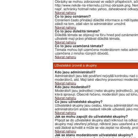
Obrázky se mohou zobrazovat ve vašich příspěvcích, ačk
http://www.nekde-na-internetu.cz/muj-obrazek.png. Nemů
např. schránky hotmail nebo yahoo, zaheslované odkazy,
Návrat nahoru
Co to jsou oznámení?
Oznámení často přinášejí důležité informace a měli byste
záleží na tom, zdali vám to administrátor umožnil.
Návrat nahoru
Co to jsou důležitá témata?
Důležitá témata se objevují na fóru hned pod oznámeními,
uživatelé mají právo přidávat důležitá témata.
Návrat nahoru
Co to jsou uzamčená témata?
Témata mohou být uzamčena moderátorem nebo administ
uzamčena z mnoha různých důvodů.
Návrat nahoru
Uživatelské úrovně a skupiny
Kdo jsou administrátoři?
Administrátoři jsou lidé pověření nejvyšší kontrolou nad
moderátorů, atd. Mají také všechny pravomoci moderát
Návrat nahoru
Kdo jsou moderátoři?
Moderátoři jsou jednotlivci (nebo skupiny jednotlivců),
která spravují. Obecně řečeno, moderátoři jsou od toho, 
Návrat nahoru
Co jsou uživatelské skupiny?
Uživatelské skupiny jsou cestou, kterou administrátoři m
administrátorům snáze nastavit několik uživatelů jako m
Návrat nahoru
Jak se mohu zapojit do uživatelské skupiny?
Připojit se do uživatelské skupiny stačí kliknout na odka
skupiny mají
otevřený přístup
, některé jsou uzavřené a n
vaši žádost schválit a může se vás zeptat na důvody, pr
Návrat nahoru
Jak se stanu moderátorem uživatelské skupiny?