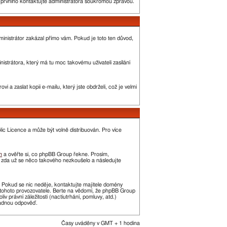
o prvního kontaktujte administrátora soukromou zprávou.
administrátor zakázal přímo vám. Pokud je toto ten důvod,
strátora, který má tu moc takovému uživateli zasílání
 a zaslat kopii e-mailu, který jste obdrželi, což je velmi
c Licence a může být volně distribuován. Pro více
m
a ověřte si, co phpBB Group řekne. Prosím,
, zda už se něco takového nezkoušelo a následujte
t. Pokud se nic neděje, kontaktujte majitele domény
í tohoto provozovatele. Berte na vědomí, že phpBB Group
právní záležitosti (nactiutrhání, pomluvy, atd.)
žádnou odpověď.
Časy uváděny v GMT + 1 hodina