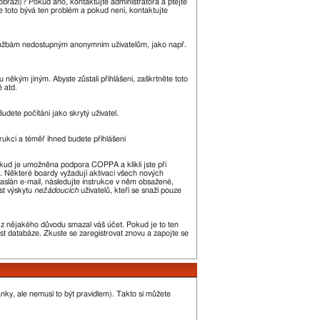
zobrazí)? Pokud ano, kontaktujte administrátora a ptejte
kle toto bývá ten problém a pokud není, kontaktujte
m službám nedostupným anonymním uživatelům, jako např.
 někým jiným. Abyste zůstali přihlášeni, zaškrtněte toto
ě atd.
udete počítáni jako skrytý uživatel.
trukcí a téměř ihned budete přihlášeni
okud je umožněna podpora COPPA a klikli jste při
n. Některé boardy vyžadují aktivaci všech nových
 zaslán e-mail, následujte instrukce v něm obsažené,
st výskytu
nežádoucích
uživatelů, kteří se snaží pouze
or z nějakého důvodu smazal váš účet. Pokud je to ten
kost databáze. Zkuste se zaregistrovat znovu a zapojte se
ánky, ale nemusí to být pravidlem). Takto si můžete