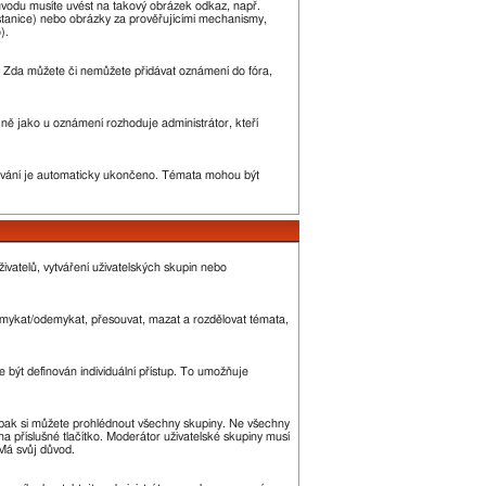
ůvodu musíte uvést na takový obrázek odkaz, např.
stanice) nebo obrázky za prověřujícími mechanismy,
).
ny. Zda můžete či nemůžete přidávat oznámení do fóra,
ejně jako u oznámení rozhoduje administrátor, kteří
vání je automaticky ukončeno. Témata mohou být
ivatelů, vytváření uživatelských skupin nebo
 zamykat/odemykat, přesouvat, mazat a rozdělovat témata,
 být definován individuální přístup. To umožňuje
 a pak si můžete prohlédnout všechny skupiny. Ne všechny
a příslušné tlačítko. Moderátor uživatelské skupiny musí
 Má svůj důvod.