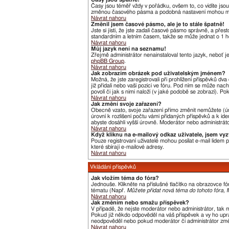
Časy jsou téměř vždy v pořádku, ovšem to, co vidíte jso
změnou časového pásma a podobná nastavení mohou měnit j
Návrat nahoru
Změnil jsem časové pásmo, ale je to stále špatně!
Jste si jisti, že jste zadali časové pásmo správně, a pře
standardním a letním časem, takže se může jednat o 1 h
Návrat nahoru
Můj jazyk není na seznamu!
Zřejmě administrátor nenainstaloval tento jazyk, neboť je
phpBB Group
.
Návrat nahoru
Jak zobrazím obrázek pod uživatelským jménem?
Možná, že jste zaregistrovali při prohlížení příspěvků dv
již přidali nebo vaší pozici ve fóru. Pod ním se může nac
povolí či jak s nimi naloží (v jaké podobě se zobrazí). P
Návrat nahoru
Jak změní svoje zařazení?
Obecně vzato, svoje zařazení přímo změnit nemůžete (úr
úrovní k rozlišení počtu vámi přidaných příspěvků a k ide
abyste dosáhli vyšší úrovně. Moderátor nebo administráto
Návrat nahoru
Když kliknu na e-mailový odkaz uživatele, jsem vyz
Pouze registrovaní uživatelé mohou posílat e-mail lidem
které sbírají e-mailové adresy.
Návrat nahoru
Vkládání příspěvků
Jak vložím téma do fóra?
Jednouše. Klikněte na příslušné tlačítko na obrazovce f
tématu (Např.
Můžete přidat nová téma do tohoto fóra, M
Návrat nahoru
Jak změním nebo smažu příspěvek?
V případě, že nejste moderátor nebo administrátor, tak 
Pokud již někdo odpověděl na váš příspěvek a vy ho uprav
neodpověděl nebo pokud moderátor či administrátor změni
Návrat nahoru