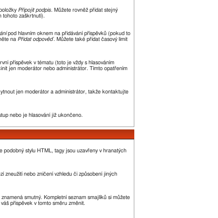
 položky
Připojit podpis
. Můžete rovněž přidat stejný
tohoto zaškrtnutí).
ání
pod hlavním oknem na přidávání příspěvků (pokud to
kněte na
Přidat odpověď
. Můžete také přidat časový limit
ní příspěvek v tématu (toto je vždy s hlasováním
init jen moderátor nebo administrátor. Tímto opatřením
kytnout jen moderátor a administrátor, takže kontaktujte
stup nebo je hlasování již ukončeno.
je podobný stylu HTML, tagy jsou uzavřeny v hranatých
í zneužití nebo zničení vzhledu či způsobení jiných
, :( znamená smutný. Kompletní seznam smajlíků si můžete
ě váš příspěvek v tomto směru změnit.