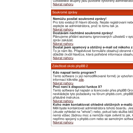
Uživatelské skupiny jsou původně vytvořeny administráto
Návrat nahoru
Soukromé zprávy
Nemůžu posílat soukromé zprávy!
Pro toto existují tři hlavní důvody. Nejste registrovaní 
zeptejte se administrátora, proč to tomu tak je.
Návrat nahoru
Dostávám nechtěné soukromé zprávy!
Plánujeme přidání seznamu ignorovaných uživatelů v syst
zpráv zakázat.
Návrat nahoru
Dostal jsem spamový a obtížný e-mail od někoho z 
To je nám líto. Příspěvkové formuláře obsahují obranné me
důležité (kvůli hlavičce, která potřebné informace obsa
Návrat nahoru
Záležitosti okolo phpBB 2
Kdo napsal tento program?
Tento software (v její nemodifikované formě) je vytvoře
informací klikněte
zde
.
Návrat nahoru
Proč není k dispozici funkce X?
Tento software byl napsán a licencován přes phpBB Group
nevkládejte tyto požadavky na fórum phpbb.com, phpBB G
příslušné instrukce.
Návrat nahoru
Koho mám kontaktovat ohledně obtížných e-mailů 
Měli byste kontaktovat administrátora tohoto boardu. Je
(zkuste vyhledat na "whois") nebo, pokud tato služba bě
nemá vůbec žádnou moc a nemůže nijak ovlivnit to jak, k
nepřímo spojený s phpbb.com nebo se samotným software
Návrat nahoru