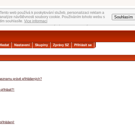
Tento web používá k poskytování služeb, personalizaci reklam a
Souhlasím
analýze návštěvnosti soubory cookie. Používáním tohoto webu s
tím souhlasíte.
Vice informací
Hledat
Nastavení
Skupiny
Zprávy SZ
Přihlásit se
 seznamu právě přihlášených?
přihlásit?!
přihlášení!