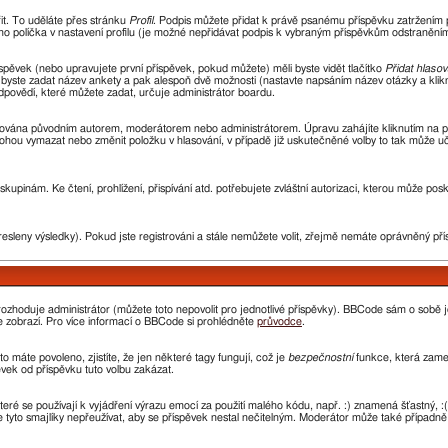
řit. To uděláte přes stránku
Profil
. Podpis můžete přidat k právě psanému příspěvku zatržením
ho políčka v nastavení profilu (je možné nepřidávat podpis k vybraným příspěvkům odstraněním 
spěvek (nebo upravujete první příspěvek, pokud můžete) měli byste vidět tlačítko
Přidat hlasov
i byste zadat název ankety a pak alespoň dvě možnosti (nastavte napsáním název otázky a kli
ovědí, které můžete zadat, určuje administrátor boardu.
avována původním autorem, moderátorem nebo administrátorem. Úpravu zahájíte kliknutím na prv
ohou vymazat nebo změnit položku v hlasování, v případě již uskutečněné volby to tak může uč
kupinám. Ke čtení, prohlížení, přispívání atd. potřebujete zvláštní autorizaci, kterou může pos
resleny výsledky). Pokud jste registrováni a stále nemůžete volit, zřejmě nemáte oprávněný pří
ozhoduje administrátor (můžete toto nepovolit pro jednotlivé příspěvky). BBCode sám o sobě 
 se zobrazí. Pro více informací o BBCode si prohlédněte
průvodce
.
o máte povoleno, zjistíte, že jen některé tagy fungují, což je
bezpečnostní
funkce, která zamez
ek od příspěvku tuto volbu zakázat.
které se používají k vyjádření výrazu emocí za použití malého kódu, např. :) znamená šťastný
e tyto smajlíky nepřeužívat, aby se příspěvek nestal nečitelným. Moderátor může také případn