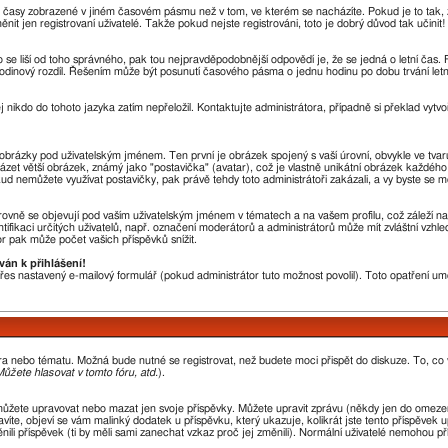
u časy zobrazené v jiném časovém pásmu než v tom, ve kterém se nacházíte. Pokud je to tak, 
en registrovaní uživatelé. Takže pokud nejste registrováni, toto je dobrý důvod tak učinit!
sto se liší od toho správného, pak tou nejpravděpodobnější odpovědí je, že se jedná o letní čas
odinový rozdíl. Řešením může být posunutí časového pásma o jednu hodinu po dobu trvání letn
j nikdo do tohoto jazyka zatím nepřeložil. Kontaktujte administrátora, případně si překlad vytvo
a obrázky pod uživatelským jménem. Ten první je obrázek spojený s vaší úrovní, obvykle ve tvar
házet větší obrázek, známý jako "postavička" (avatar), což je vlastně unikátní obrázek každého 
okud nemůžete využívat postavičky, pak právě tehdy toto administrátoři zakázali, a vy byste se m
ovně se objevují pod vaším uživatelským jménem v tématech a na vašem profilu, což záleží na
ntifikaci určitých uživatelů, např. označení moderátorů a administrátorů může mít zvláštní vzh
r pak může počet vašich příspěvků snížit.
ván k přihlášení!
 přes nastavený e-mailový formulář (pokud administrátor tuto možnost povolil). Toto opatření 
óra nebo tématu. Možná bude nutné se registrovat, než budete moci přispět do diskuze. To, co
ůžete hlasovat v tomto fóru, atd.
).
můžete upravovat nebo mazat jen svoje příspěvky. Můžete upravit zprávu (někdy jen do omezen
íte, objeví se vám malinký dodatek u příspěvku, který ukazuje, kolikrát jste tento příspěvek 
li příspěvek (ti by měli sami zanechat vzkaz proč jej změnili). Normální uživatelé nemohou p