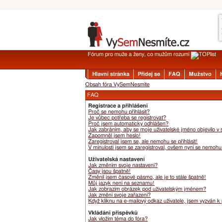
Fórum pro muže a ženy, co mužům rozumí
Hlavní stránka
Přidej se
FAQ
Mužstvo
Obsah fóra VySemNesmíte
FAQ
Registrace a přihlášení
Proč se nemohu přihlásit?
Je vůbec potřeba se registrovat?
Proč jsem automaticky odhlášen?
Jak zabráním, aby se moje uživatelské jméno objevilo v
Zapomněl jsem heslo!
Zaregistroval jsem se, ale nemohu se přihlásit!
V minulosti jsem se zaregistroval, ovšem nyní se nemohu 
Uživatelská nastavení
Jak změním svoje nastavení?
Časy jsou špatně!
Změnil jsem časové pásmo, ale je to stále špatně!
Můj jazyk není na seznamu!
Jak zobrazím obrázek pod uživatelským jménem?
Jak změní svoje zařazení?
Když kliknu na e-mailový odkaz uživatele, jsem vyzván k 
Vkládání příspěvků
Jak vložím téma do fóra?