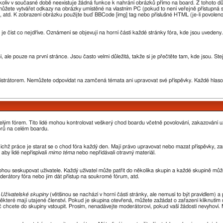
oliv v současné době neexistuje žádná funkce k nahrání obrázků přímo na board. Z tohoto d
žete vytvářet odkazy na obrázky umístěné na vlastním PC (pokud to není veřejně přístupná 
 atd. K zobrazení obrázku použijte buď BBCode [img] tag nebo příslušné HTML (je-li povoleno
 je číst co nejdříve. Oznámení se objevují na horní části každé stránky fóra, kde jsou uvede
 ale pouze na první stránce. Jsou často velmi důležitá, takže si je přečtěte tam, kde jsou. St
rátorem. Nemůžete odpovídat na zamčená témata ani upravovat své příspěvky. Každé hlaso
 celým fórem. Tito lidé mohou kontrolovat veškerý chod boardu včetně povolování, zakazování už
orů na celém boardu.
 jejichž práce je starat se o chod fóra každý den. Mají právo upravovat nebo mazat příspěvky,
aby lidé nepřispívali
mimo téma
nebo nepřidávali otravný materiál.
ohou seskupovat uživatele. Každý uživatel může patřit do několika skupin a každé skupině může
oderátory fóra nebo jim dát přístup na soukromé fórum, atd.
z
Uživatelské skupiny
(většinou se nachází v horní části stránky, ale nemusí to být pravidlem)
ěkteré mají utajené členství. Pokud je skupina otevřená, můžete zažádat o zařazení kliknutím n
oč chcete do skupiny vstoupit. Prosím, nenadávejte moderátorovi, pokud vaší žádosti nevyhoví.