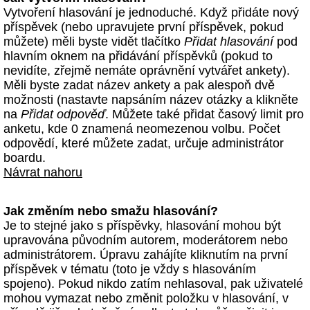
Vytvoření hlasování je jednoduché. Když přidáte nový
příspěvek (nebo upravujete první příspěvek, pokud
můžete) měli byste vidět tlačítko
Přidat hlasování
pod
hlavním oknem na přidávání příspěvků (pokud to
nevidíte, zřejmě nemáte oprávnění vytvářet ankety).
Měli byste zadat název ankety a pak alespoň dvě
možnosti (nastavte napsáním název otázky a klikněte
na
Přidat odpověď
. Můžete také přidat časový limit pro
anketu, kde 0 znamená neomezenou volbu. Počet
odpovědí, které můžete zadat, určuje administrátor
boardu.
Návrat nahoru
Jak změním nebo smažu hlasování?
Je to stejné jako s příspěvky, hlasování mohou být
upravována původním autorem, moderátorem nebo
administrátorem. Úpravu zahájíte kliknutím na první
příspěvek v tématu (toto je vždy s hlasováním
spojeno). Pokud nikdo zatím nehlasoval, pak uživatelé
mohou vymazat nebo změnit položku v hlasování, v