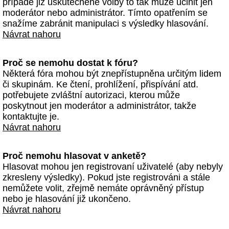
případě již uskutečněné volby to tak může učinit jen
moderátor nebo administrátor. Tímto opatřením se
snažíme zabránit manipulaci s výsledky hlasování.
Návrat nahoru
Proč se nemohu dostat k fóru?
Některá fóra mohou být znepřístupněna určitým lidem
či skupinám. Ke čtení, prohlížení, přispívání atd.
potřebujete zvláštní autorizaci, kterou může
poskytnout jen moderátor a administrátor, takže
kontaktujte je.
Návrat nahoru
Proč nemohu hlasovat v anketě?
Hlasovat mohou jen registrovaní uživatelé (aby nebyly
zkresleny výsledky). Pokud jste registrováni a stále
nemůžete volit, zřejmě nemáte oprávněný přístup
nebo je hlasování již ukončeno.
Návrat nahoru