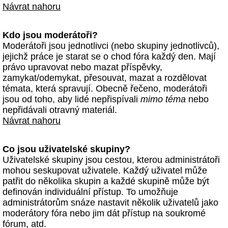
Návrat nahoru
Kdo jsou moderátoři?
Moderátoři jsou jednotlivci (nebo skupiny jednotlivců),
jejichž práce je starat se o chod fóra každý den. Mají
právo upravovat nebo mazat příspěvky,
zamykat/odemykat, přesouvat, mazat a rozdělovat
témata, která spravují. Obecně řečeno, moderátoři
jsou od toho, aby lidé nepřispívali
mimo téma
nebo
nepřidávali otravný materiál.
Návrat nahoru
Co jsou uživatelské skupiny?
Uživatelské skupiny jsou cestou, kterou administrátoři
mohou seskupovat uživatele. Každý uživatel může
patřit do několika skupin a každé skupině může být
definován individuální přístup. To umožňuje
administrátorům snáze nastavit několik uživatelů jako
moderátory fóra nebo jim dát přístup na soukromé
fórum, atd.