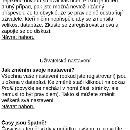
nějakého důvodu smazal váš účet. Pokud je to ten
druhý případ, pak jste možná nevložili žádný
příspěvek. Je to obvyklé, že se pravidelně odstraňují
uživatelé, kteří ničím nepřispěli, aby se zmenšila
velikost databáze. Zkuste se zaregistrovat znovu a
zapojte se do diskuzí.
Návrat nahoru
Uživatelská nastavení
Jak změním svoje nastavení?
Všechna vaše nastavení (pokud jste registrováni) jsou
uložena v databázi. Ke změně stačí kliknout na odkaz
Profil
(obvykle se nachází v horní části stránky, ale
nemusí to být pravidlem). Takto si můžete změnit
veškerá svá nastavení.
Návrat nahoru
Časy jsou špatně!
Časy jsou téměř vždy v pořádku, ovšem to, co vidíte