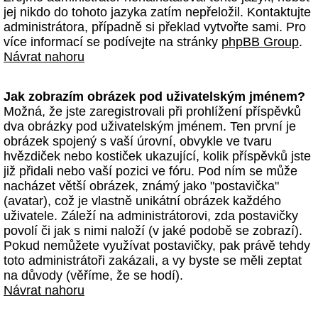
jej nikdo do tohoto jazyka zatím nepřeložil. Kontaktujte
administrátora, případně si překlad vytvořte sami. Pro
více informací se podívejte na stránky
phpBB Group
.
Návrat nahoru
Jak zobrazím obrázek pod uživatelským jménem?
Možná, že jste zaregistrovali při prohlížení příspěvků
dva obrázky pod uživatelským jménem. Ten první je
obrázek spojený s vaší úrovní, obvykle ve tvaru
hvězdiček nebo kostiček ukazující, kolik příspěvků jste
již přidali nebo vaší pozici ve fóru. Pod ním se může
nacházet větší obrázek, známý jako "postavička"
(avatar), což je vlastně unikátní obrázek každého
uživatele. Záleží na administrátorovi, zda postavičky
povolí či jak s nimi naloží (v jaké podobě se zobrazí).
Pokud nemůžete využívat postavičky, pak právě tehdy
toto administrátoři zakázali, a vy byste se měli zeptat
na důvody (věříme, že se hodí).
Návrat nahoru