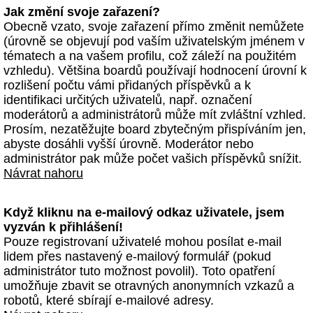
Jak změní svoje zařazení?
Obecně vzato, svoje zařazení přímo změnit nemůžete
(úrovně se objevují pod vaším uživatelským jménem v
tématech a na vašem profilu, což záleží na použitém
vzhledu). Většina boardů používají hodnocení úrovní k
rozlišení počtu vámi přidaných příspěvků a k
identifikaci určitých uživatelů, např. označení
moderátorů a administrátorů může mít zvláštní vzhled.
Prosím, nezatěžujte board zbytečným přispíváním jen,
abyste dosáhli vyšší úrovně. Moderátor nebo
administrátor pak může počet vašich příspěvků snížit.
Návrat nahoru
Když kliknu na e-mailový odkaz uživatele, jsem
vyzván k přihlášení!
Pouze registrovaní uživatelé mohou posílat e-mail
lidem přes nastavený e-mailový formulář (pokud
administrátor tuto možnost povolil). Toto opatření
umožňuje zbavit se otravných anonymních vzkazů a
robotů, které sbírají e-mailové adresy.