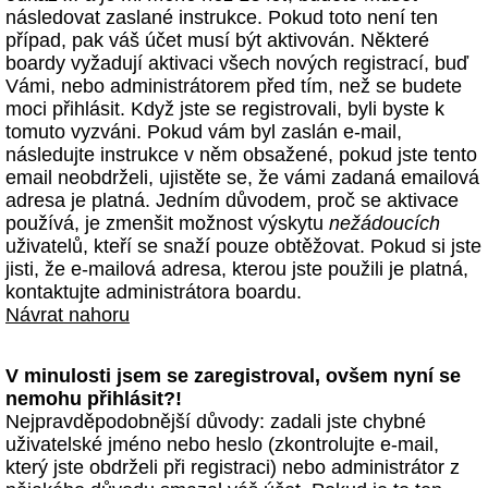
následovat zaslané instrukce. Pokud toto není ten
případ, pak váš účet musí být aktivován. Některé
boardy vyžadují aktivaci všech nových registrací, buď
Vámi, nebo administrátorem před tím, než se budete
moci přihlásit. Když jste se registrovali, byli byste k
tomuto vyzváni. Pokud vám byl zaslán e-mail,
následujte instrukce v něm obsažené, pokud jste tento
email neobdrželi, ujistěte se, že vámi zadaná emailová
adresa je platná. Jedním důvodem, proč se aktivace
používá, je zmenšit možnost výskytu
nežádoucích
uživatelů, kteří se snaží pouze obtěžovat. Pokud si jste
jisti, že e-mailová adresa, kterou jste použili je platná,
kontaktujte administrátora boardu.
Návrat nahoru
V minulosti jsem se zaregistroval, ovšem nyní se
nemohu přihlásit?!
Nejpravděpodobnější důvody: zadali jste chybné
uživatelské jméno nebo heslo (zkontrolujte e-mail,
který jste obdrželi při registraci) nebo administrátor z