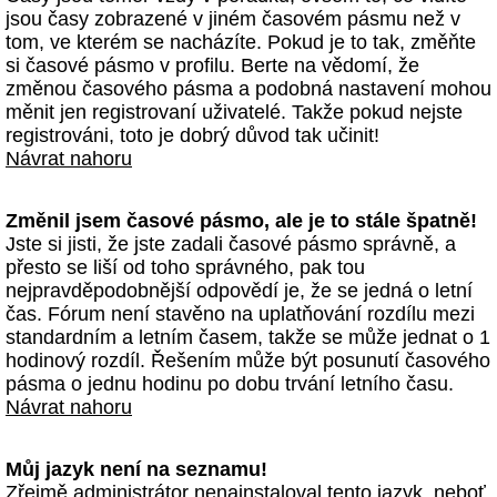
jsou časy zobrazené v jiném časovém pásmu než v
tom, ve kterém se nacházíte. Pokud je to tak, změňte
si časové pásmo v profilu. Berte na vědomí, že
změnou časového pásma a podobná nastavení mohou
měnit jen registrovaní uživatelé. Takže pokud nejste
registrováni, toto je dobrý důvod tak učinit!
Návrat nahoru
Změnil jsem časové pásmo, ale je to stále špatně!
Jste si jisti, že jste zadali časové pásmo správně, a
přesto se liší od toho správného, pak tou
nejpravděpodobnější odpovědí je, že se jedná o letní
čas. Fórum není stavěno na uplatňování rozdílu mezi
standardním a letním časem, takže se může jednat o 1
hodinový rozdíl. Řešením může být posunutí časového
pásma o jednu hodinu po dobu trvání letního času.
Návrat nahoru
Můj jazyk není na seznamu!
Zřejmě administrátor nenainstaloval tento jazyk, neboť