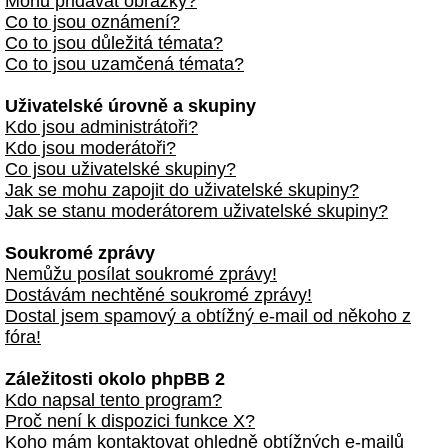
Mohu přidávat obrázky?
Co to jsou oznámení?
Co to jsou důležitá témata?
Co to jsou uzamčená témata?
Uživatelské úrovně a skupiny
Kdo jsou administrátoři?
Kdo jsou moderátoři?
Co jsou uživatelské skupiny?
Jak se mohu zapojit do uživatelské skupiny?
Jak se stanu moderátorem uživatelské skupiny?
Soukromé zprávy
Nemůžu posílat soukromé zprávy!
Dostávám nechtěné soukromé zprávy!
Dostal jsem spamový a obtížný e-mail od někoho z
fóra!
Záležitosti okolo phpBB 2
Kdo napsal tento program?
Proč není k dispozici funkce X?
Koho mám kontaktovat ohledně obtížných e-mailů