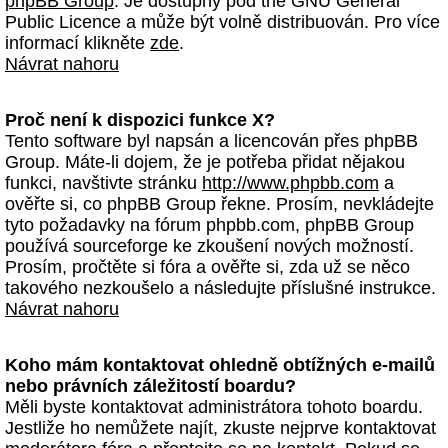
phpBB Group
. Je dostupný pod the GNU General
Public Licence a může být volně distribuován. Pro více
informací klikněte
zde
.
Návrat nahoru
Proč není k dispozici funkce X?
Tento software byl napsán a licencován přes phpBB
Group. Máte-li dojem, že je potřeba přidat nějakou
funkci, navštivte stránku
http://www.phpbb.com
a
ověřte si, co phpBB Group řekne. Prosím, nevkládejte
tyto požadavky na fórum phpbb.com, phpBB Group
používá sourceforge ke zkoušení nových možností.
Prosím, pročtěte si fóra a ověřte si, zda už se něco
takového nezkoušelo a následujte příslušné instrukce.
Návrat nahoru
Koho mám kontaktovat ohledně obtížných e-mailů
nebo právních záležitostí boardu?
Měli byste kontaktovat administrátora tohoto boardu.
Jestliže ho nemůžete najít, zkuste nejprve kontaktovat