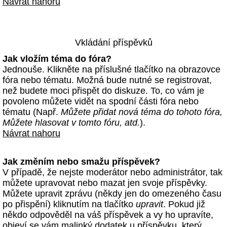
Návrat nahoru
Vkládání příspěvků
Jak vložím téma do fóra?
Jednouše. Klikněte na příslušné tlačítko na obrazovce
fóra nebo tématu. Možná bude nutné se registrovat,
než budete moci přispět do diskuze. To, co vám je
povoleno můžete vidět na spodní části fóra nebo
tématu (Např.
Můžete přidat nová téma do tohoto fóra,
Můžete hlasovat v tomto fóru, atd.
).
Návrat nahoru
Jak změním nebo smažu příspěvek?
V případě, že nejste moderátor nebo administrátor, tak
můžete upravovat nebo mazat jen svoje příspěvky.
Můžete upravit zprávu (někdy jen do omezeného času
po přispění) kliknutím na tlačítko
upravit
. Pokud již
někdo odpověděl na váš příspěvek a vy ho upravíte,
objeví se vám malinký dodatek u příspěvku, který