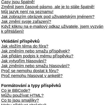
Časy jsou špatně!
Změnil jsem časové pásmo, ale je to stále špatně!
Můj jazyk není na seznamu!
Jak zobrazím obrázek pod uživatelským jménem?
Jak změní svoje zařazení?
Když kliknu na e-mailový odkaz uživatele, jsem vyzván
k přihlášení!
Vkládání příspěvků
Jak vložím téma do fóra?
Jak změním nebo smažu příspěvek?
Jak přidám podpis k mému příspěvku?
Jak vytvořím hlasování?
Jak změním nebo smažu hlasování?
Proč se nemohu dostat k fóru?
Proč nemohu hlasovat v anketě?
Formátování a typy příspěvků
Co je BBCode?
Můžu používat HTML?
Co to jsou smajlíky?