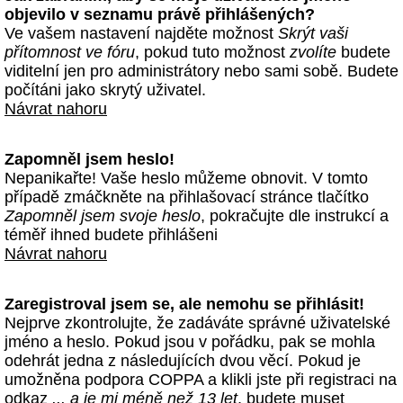
objevilo v seznamu právě přihlášených?
Ve vašem nastavení najděte možnost
Skrýt vaši
přítomnost ve fóru
, pokud tuto možnost
zvolíte
budete
viditelní jen pro administrátory nebo sami sobě. Budete
počítáni jako skrytý uživatel.
Návrat nahoru
Zapomněl jsem heslo!
Nepanikařte! Vaše heslo můžeme obnovit. V tomto
případě zmáčkněte na přihlašovací stránce tlačítko
Zapomněl jsem svoje heslo
, pokračujte dle instrukcí a
téměř ihned budete přihlášeni
Návrat nahoru
Zaregistroval jsem se, ale nemohu se přihlásit!
Nejprve zkontrolujte, že zadáváte správné uživatelské
jméno a heslo. Pokud jsou v pořádku, pak se mohla
odehrát jedna z následujících dvou věcí. Pokud je
umožněna podpora COPPA a klikli jste při registraci na
odkaz
... a je mi méně než 13 let
, budete muset