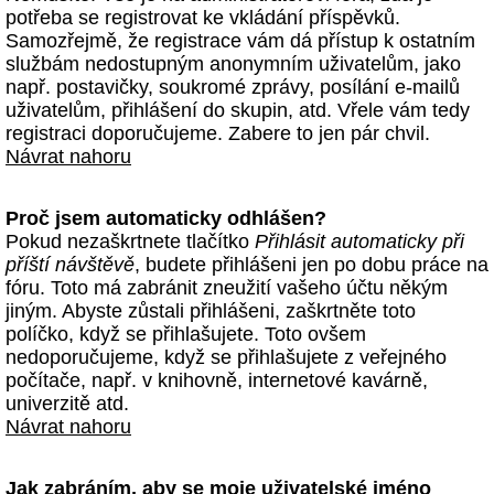
potřeba se registrovat ke vkládání příspěvků.
Samozřejmě, že registrace vám dá přístup k ostatním
službám nedostupným anonymním uživatelům, jako
např. postavičky, soukromé zprávy, posílání e-mailů
uživatelům, přihlášení do skupin, atd. Vřele vám tedy
registraci doporučujeme. Zabere to jen pár chvil.
Návrat nahoru
Proč jsem automaticky odhlášen?
Pokud nezaškrtnete tlačítko
Přihlásit automaticky při
příští návštěvě
, budete přihlášeni jen po dobu práce na
fóru. Toto má zabránit zneužití vašeho účtu někým
jiným. Abyste zůstali přihlášeni, zaškrtněte toto
políčko, když se přihlašujete. Toto ovšem
nedoporučujeme, když se přihlašujete z veřejného
počítače, např. v knihovně, internetové kavárně,
univerzitě atd.
Návrat nahoru
Jak zabráním, aby se moje uživatelské jméno