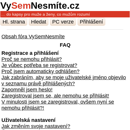
Vy
Sem
Nesmíte.cz
… do kapsy pro muže a ženy, co mužům rozumí
Hl. strana
Hledat
PC verze
Přihlášení
Obsah fóra VySemNesmíte
FAQ
Registrace a přihlášení
Proč se nemohu přihlásit?
Je vůbec potřeba se registrovat?
Proč jsem automaticky odhlášen?
Jak zabráním, aby se moje uživatelské jméno objevilo
v seznamu právě přihlášených?
Zapomněl jsem heslo!
Zaregistroval jsem se, ale nemohu se přihlásit!
V minulosti jsem se zaregistroval, ovšem nyní se
nemohu přihlásit?!
Uživatelská nastavení
Jak změním svoje nastavení?