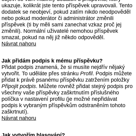
ukazuje, kolikrát jste tento příspěvek upravovali. Tento
dodatek se neobjeví, pokud zatím nikdo neodpověděl
nebo pokud moderátor či administrátor změnili
příspěvek (ti by měli sami zanechat vzkaz proč jej
změnili). Normální uživatelé nemohou příspěvek
smazat, pokud na něj již někdo odpověděl.
Návrat nahoru
Jak přidám podpis k mému příspěvku?
Přidat podpis znamená, že si musíte nejdřív nějaký
vytvořit. To uděláte přes stránku
Profil
. Podpis můžete
přidat k právě psanému příspěvku zatržením položky
Připojit podpis
. Můžete rovněž přidat stejný podpis pro
všechny vaše příspěvky zaškrtnutím příslušného
políčka v nastavení profilu (je možné nepřidávat
podpis k vybraným příspěvkům odstraněním tohoto
zaškrtnutí).
Návrat nahoru
Jak vytvořím hlasování?