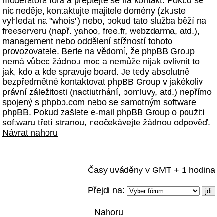
moderátora fóra a přeptejte se na kontakt. Pokud se
nic neděje, kontaktujte majitele domény (zkuste
vyhledat na "whois") nebo, pokud tato služba běží na
freeserveru (např. yahoo, free.fr, webzdarma, atd.),
management nebo oddělení stížností tohoto
provozovatele. Berte na vědomí, že phpBB Group
nemá vůbec žádnou moc a nemůže nijak ovlivnit to
jak, kdo a kde spravuje board. Je tedy absolutně
bezpředmětné kontaktovat phpBB Group v jakékoliv
právní záležitosti (nactiutrhání, pomluvy, atd.) nepřímo
spojený s phpbb.com nebo se samotným software
phpBB. Pokud zašlete e-mail phpBB Group o použití
softwaru třetí stranou, neočekávejte žádnou odpověď.
Návrat nahoru
Časy uváděny v GMT + 1 hodina
Přejdi na:
Nahoru