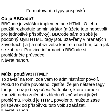
Formátování a typy příspěvků
Co je BBCode?
BBCode je zvláštní implementace HTML. O jeho
použití rozhoduje administrátor (můžete toto nepovolit
pro jednotlivé příspěvky). BBCode sám o sobě je
podobný stylu HTML, tagy jsou uzavřeny v hranatých
závorkách [ a ] a nabízí větší kontrolu nad tím, co a jak
se zobrazí. Pro více informací o BBCode si
prohlédněte
průvodce
.
Návrat nahoru
Můžu používat HTML?
To závisí na tom, zda vám to administrátor povolí.
Pokud to máte povoleno, zjistíte, že jen některé tagy
fungují, což je
bezpečnostní
funkce, která zamezí
zneužití nebo zničení vzhledu či způsobení jiných
problémů. Pokud je HTML povoleno, můžete zase
příspěvek od příspěvku tuto volbu zakázat.
Návrat nahoru