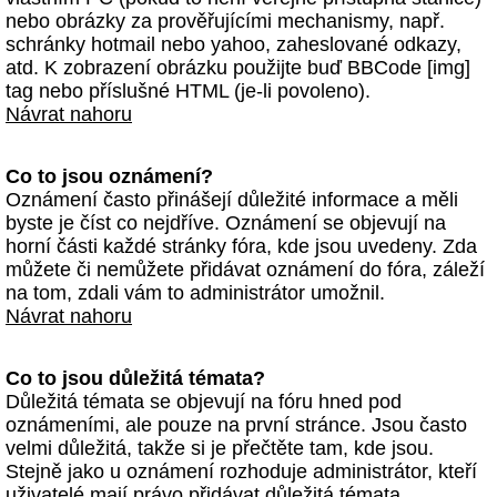
nebo obrázky za prověřujícími mechanismy, např.
schránky hotmail nebo yahoo, zaheslované odkazy,
atd. K zobrazení obrázku použijte buď BBCode [img]
tag nebo příslušné HTML (je-li povoleno).
Návrat nahoru
Co to jsou oznámení?
Oznámení často přinášejí důležité informace a měli
byste je číst co nejdříve. Oznámení se objevují na
horní části každé stránky fóra, kde jsou uvedeny. Zda
můžete či nemůžete přidávat oznámení do fóra, záleží
na tom, zdali vám to administrátor umožnil.
Návrat nahoru
Co to jsou důležitá témata?
Důležitá témata se objevují na fóru hned pod
oznámeními, ale pouze na první stránce. Jsou často
velmi důležitá, takže si je přečtěte tam, kde jsou.
Stejně jako u oznámení rozhoduje administrátor, kteří
uživatelé mají právo přidávat důležitá témata.