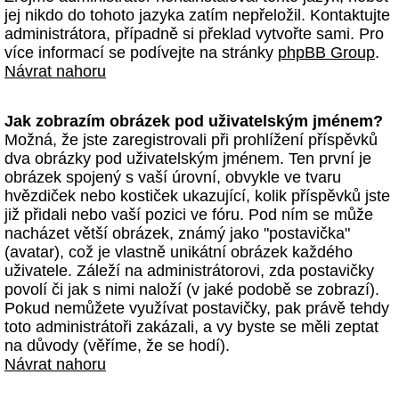
jej nikdo do tohoto jazyka zatím nepřeložil. Kontaktujte
administrátora, případně si překlad vytvořte sami. Pro
více informací se podívejte na stránky
phpBB Group
.
Návrat nahoru
Jak zobrazím obrázek pod uživatelským jménem?
Možná, že jste zaregistrovali při prohlížení příspěvků
dva obrázky pod uživatelským jménem. Ten první je
obrázek spojený s vaší úrovní, obvykle ve tvaru
hvězdiček nebo kostiček ukazující, kolik příspěvků jste
již přidali nebo vaší pozici ve fóru. Pod ním se může
nacházet větší obrázek, známý jako "postavička"
(avatar), což je vlastně unikátní obrázek každého
uživatele. Záleží na administrátorovi, zda postavičky
povolí či jak s nimi naloží (v jaké podobě se zobrazí).
Pokud nemůžete využívat postavičky, pak právě tehdy
toto administrátoři zakázali, a vy byste se měli zeptat
na důvody (věříme, že se hodí).
Návrat nahoru