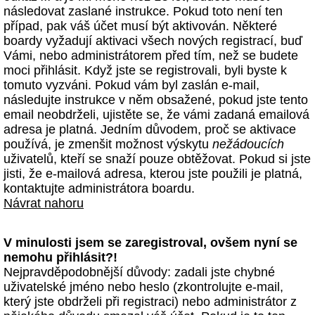
následovat zaslané instrukce. Pokud toto není ten
případ, pak váš účet musí být aktivován. Některé
boardy vyžadují aktivaci všech nových registrací, buď
Vámi, nebo administrátorem před tím, než se budete
moci přihlásit. Když jste se registrovali, byli byste k
tomuto vyzváni. Pokud vám byl zaslán e-mail,
následujte instrukce v něm obsažené, pokud jste tento
email neobdrželi, ujistěte se, že vámi zadaná emailová
adresa je platná. Jedním důvodem, proč se aktivace
používá, je zmenšit možnost výskytu
nežádoucích
uživatelů, kteří se snaží pouze obtěžovat. Pokud si jste
jisti, že e-mailová adresa, kterou jste použili je platná,
kontaktujte administrátora boardu.
Návrat nahoru
V minulosti jsem se zaregistroval, ovšem nyní se
nemohu přihlásit?!
Nejpravděpodobnější důvody: zadali jste chybné
uživatelské jméno nebo heslo (zkontrolujte e-mail,
který jste obdrželi při registraci) nebo administrátor z