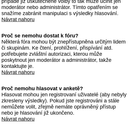
případě již uskutečněné volby to tak může učinit jen
moderátor nebo administrátor. Tímto opatřením se
snažíme zabránit manipulaci s výsledky hlasování.
Návrat nahoru
Proč se nemohu dostat k fóru?
Některá fóra mohou být znepřístupněna určitým lidem
či skupinám. Ke čtení, prohlížení, přispívání atd.
potřebujete zvláštní autorizaci, kterou může
poskytnout jen moderátor a administrátor, takže
kontaktujte je.
Návrat nahoru
Proč nemohu hlasovat v anketě?
Hlasovat mohou jen registrovaní uživatelé (aby nebyly
zkresleny výsledky). Pokud jste registrováni a stále
nemůžete volit, zřejmě nemáte oprávněný přístup
nebo je hlasování již ukončeno.
Návrat nahoru