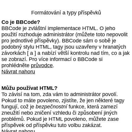
Formátování a typy příspěvků
Co je BBCode?
BBCode je zvláštní implementace HTML. O jeho
použití rozhoduje administrátor (můžete toto nepovolit
pro jednotlivé příspěvky). BBCode sám o sobě je
podobný stylu HTML, tagy jsou uzavřeny v hranatých
závorkách [ a ] a nabízí větší kontrolu nad tím, co a jak
se zobrazí. Pro více informací o BBCode si
prohlédněte
průvodce
.
Návrat nahoru
Můžu používat HTML?
To závisí na tom, zda vám to administrátor povolí.
Pokud to máte povoleno, zjistíte, že jen některé tagy
fungují, což je
bezpečnostní
funkce, která zamezí
zneužití nebo zničení vzhledu či způsobení jiných
problémů. Pokud je HTML povoleno, můžete zase
příspěvek od příspěvku tuto volbu zakázat.
Návrat nahoru