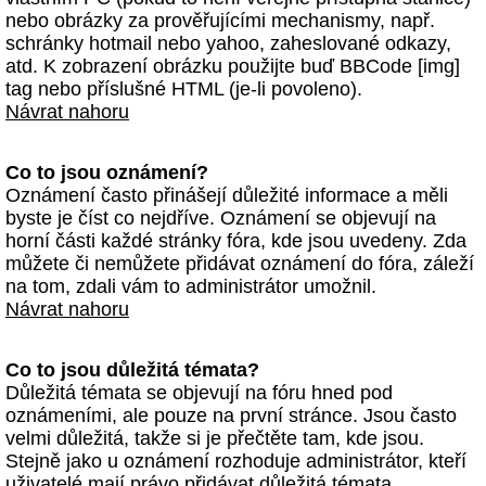
nebo obrázky za prověřujícími mechanismy, např.
schránky hotmail nebo yahoo, zaheslované odkazy,
atd. K zobrazení obrázku použijte buď BBCode [img]
tag nebo příslušné HTML (je-li povoleno).
Návrat nahoru
Co to jsou oznámení?
Oznámení často přinášejí důležité informace a měli
byste je číst co nejdříve. Oznámení se objevují na
horní části každé stránky fóra, kde jsou uvedeny. Zda
můžete či nemůžete přidávat oznámení do fóra, záleží
na tom, zdali vám to administrátor umožnil.
Návrat nahoru
Co to jsou důležitá témata?
Důležitá témata se objevují na fóru hned pod
oznámeními, ale pouze na první stránce. Jsou často
velmi důležitá, takže si je přečtěte tam, kde jsou.
Stejně jako u oznámení rozhoduje administrátor, kteří
uživatelé mají právo přidávat důležitá témata.