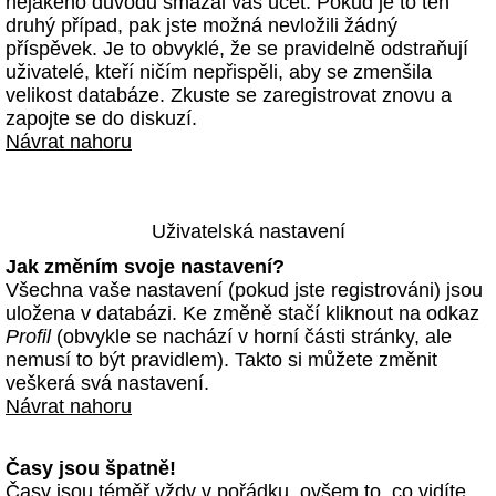
nějakého důvodu smazal váš účet. Pokud je to ten
druhý případ, pak jste možná nevložili žádný
příspěvek. Je to obvyklé, že se pravidelně odstraňují
uživatelé, kteří ničím nepřispěli, aby se zmenšila
velikost databáze. Zkuste se zaregistrovat znovu a
zapojte se do diskuzí.
Návrat nahoru
Uživatelská nastavení
Jak změním svoje nastavení?
Všechna vaše nastavení (pokud jste registrováni) jsou
uložena v databázi. Ke změně stačí kliknout na odkaz
Profil
(obvykle se nachází v horní části stránky, ale
nemusí to být pravidlem). Takto si můžete změnit
veškerá svá nastavení.
Návrat nahoru
Časy jsou špatně!
Časy jsou téměř vždy v pořádku, ovšem to, co vidíte