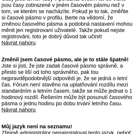
jsou časy zobrazené v jiném časovém pásmu než v
tom, ve kterém se nacházíte. Pokud je to tak, změňte
si časové pásmo v profilu. Berte na vědomí, že
změnou časového pásma a podobná nastavení mohou
měnit jen registrovaní uživatelé. Takže pokud nejste
registrováni, toto je dobrý důvod tak učinit!
Návrat nahoru
Změnil jsem časové pásmo, ale je to stále špatně!
Jste si jisti, že jste zadali časové pásmo správně, a
přesto se liší od toho správného, pak tou
nejpravděpodobnější odpovědí je, že se jedná o letní
čas. Fórum není stavěno na uplatňování rozdílu mezi
standardním a letním časem, takže se může jednat o 1
hodinový rozdíl. Řešením může být posunutí časového
pásma o jednu hodinu po dobu trvání letního času.
Návrat nahoru
Můj jazyk není na seznamu!
Zřejmě administrátor nenainstaloval tento jazyk, neboť