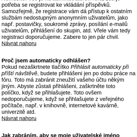
potřeba se registrovat ke vkládání příspěvků.
Samozřejmě, že registrace vám dá přístup k ostatním
službám nedostupným anonymním uživatelům, jako
např. postavičky, soukromé zprávy, posílání e-mailů
uživatelům, přihlášení do skupin, atd. Vřele vám tedy
registraci doporučujeme. Zabere to jen pár chvil.
Návrat nahoru
Proč jsem automaticky odhlášen?
Pokud nezaškrtnete tlačítko
Přihlásit automaticky při
příští návštěvě
, budete přihlášeni jen po dobu práce na
fóru. Toto má zabránit zneužití vašeho účtu někým
jiným. Abyste zůstali přihlášeni, zaškrtněte toto
políčko, když se přihlašujete. Toto ovšem
nedoporučujeme, když se přihlašujete z veřejného
počítače, např. v knihovně, internetové kavárně,
univerzitě atd.
Návrat nahoru
Jak zabráním, aby se moje uživatelské jméno