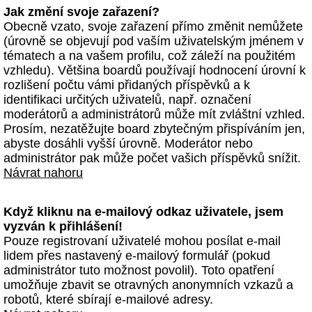
Jak změní svoje zařazení?
Obecně vzato, svoje zařazení přímo změnit nemůžete
(úrovně se objevují pod vaším uživatelským jménem v
tématech a na vašem profilu, což záleží na použitém
vzhledu). Většina boardů používají hodnocení úrovní k
rozlišení počtu vámi přidaných příspěvků a k
identifikaci určitých uživatelů, např. označení
moderátorů a administrátorů může mít zvláštní vzhled.
Prosím, nezatěžujte board zbytečným přispíváním jen,
abyste dosáhli vyšší úrovně. Moderátor nebo
administrátor pak může počet vašich příspěvků snížit.
Návrat nahoru
Když kliknu na e-mailový odkaz uživatele, jsem
vyzván k přihlášení!
Pouze registrovaní uživatelé mohou posílat e-mail
lidem přes nastavený e-mailový formulář (pokud
administrátor tuto možnost povolil). Toto opatření
umožňuje zbavit se otravných anonymních vzkazů a
robotů, které sbírají e-mailové adresy.