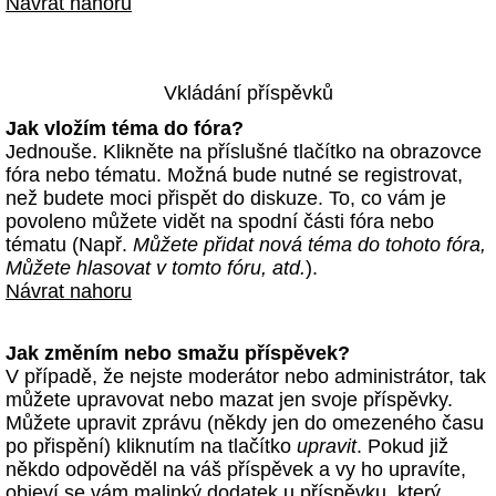
Návrat nahoru
Vkládání příspěvků
Jak vložím téma do fóra?
Jednouše. Klikněte na příslušné tlačítko na obrazovce
fóra nebo tématu. Možná bude nutné se registrovat,
než budete moci přispět do diskuze. To, co vám je
povoleno můžete vidět na spodní části fóra nebo
tématu (Např.
Můžete přidat nová téma do tohoto fóra,
Můžete hlasovat v tomto fóru, atd.
).
Návrat nahoru
Jak změním nebo smažu příspěvek?
V případě, že nejste moderátor nebo administrátor, tak
můžete upravovat nebo mazat jen svoje příspěvky.
Můžete upravit zprávu (někdy jen do omezeného času
po přispění) kliknutím na tlačítko
upravit
. Pokud již
někdo odpověděl na váš příspěvek a vy ho upravíte,
objeví se vám malinký dodatek u příspěvku, který