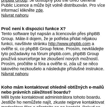
phpBB Group
. Je dostupný pod the GNU General
Public Licence a může být volně distribuován. Pro více
informací klikněte
zde
.
Návrat nahoru
Proč není k dispozici funkce X?
Tento software byl napsán a licencován přes phpBB
Group. Máte-li dojem, že je potřeba přidat nějakou
funkci, navštivte stránku
http://www.phpbb.com
a
ověřte si, co phpBB Group řekne. Prosím, nevkládejte
tyto požadavky na fórum phpbb.com, phpBB Group
používá sourceforge ke zkoušení nových možností.
Prosím, pročtěte si fóra a ověřte si, zda už se něco
takového nezkoušelo a následujte příslušné instrukce.
Návrat nahoru
Koho mám kontaktovat ohledně obtížných e-mailů
nebo právních záležitostí boardu?
Měli byste kontaktovat administrátora tohoto boardu.
Jestliže ho nemůžete najít, zkuste nejprve kontaktovat