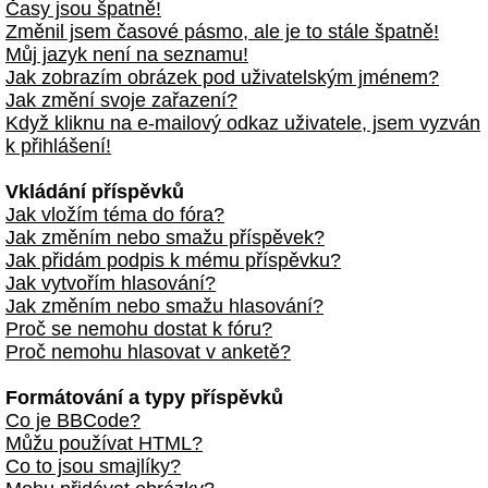
Časy jsou špatně!
Změnil jsem časové pásmo, ale je to stále špatně!
Můj jazyk není na seznamu!
Jak zobrazím obrázek pod uživatelským jménem?
Jak změní svoje zařazení?
Když kliknu na e-mailový odkaz uživatele, jsem vyzván
k přihlášení!
Vkládání příspěvků
Jak vložím téma do fóra?
Jak změním nebo smažu příspěvek?
Jak přidám podpis k mému příspěvku?
Jak vytvořím hlasování?
Jak změním nebo smažu hlasování?
Proč se nemohu dostat k fóru?
Proč nemohu hlasovat v anketě?
Formátování a typy příspěvků
Co je BBCode?
Můžu používat HTML?
Co to jsou smajlíky?