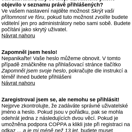
objevilo v seznamu právě přihlášených?
Ve vašem nastavení najděte možnost
Skrýt vaši
přítomnost ve fóru
, pokud tuto možnost
zvolíte
budete
viditelní jen pro administrátory nebo sami sobě. Budete
počítáni jako skrytý uživatel.
Návrat nahoru
Zapomněl jsem heslo!
Nepanikařte! Vaše heslo můžeme obnovit. V tomto
případě zmáčkněte na přihlašovací stránce tlačítko
Zapomněl jsem svoje heslo
, pokračujte dle instrukcí a
téměř ihned budete přihlášeni
Návrat nahoru
Zaregistroval jsem se, ale nemohu se přihlásit!
Nejprve zkontrolujte, že zadáváte správné uživatelské
jméno a heslo. Pokud jsou v pořádku, pak se mohla
odehrát jedna z následujících dvou věcí. Pokud je
umožněna podpora COPPA a klikli jste při registraci na
odkaz
... a je mi méně než 13 let
, budete muset