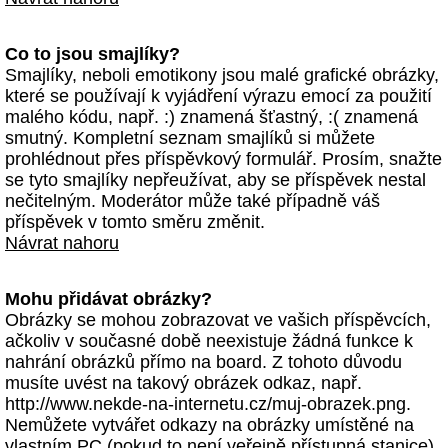
Co to jsou smajlíky?
Smajlíky, neboli emotikony jsou malé grafické obrázky,
které se používají k vyjádření výrazu emocí za použití
malého kódu, např. :) znamená šťastný, :( znamená
smutný. Kompletní seznam smajlíků si můžete
prohlédnout přes příspěvkový formulář. Prosím, snažte
se tyto smajlíky nepřeužívat, aby se příspěvek nestal
nečitelným. Moderátor může také případně váš
příspěvek v tomto směru změnit.
Návrat nahoru
Mohu přidávat obrázky?
Obrázky se mohou zobrazovat ve vašich příspěvcích,
ačkoliv v současné době neexistuje žádná funkce k
nahrání obrázků přímo na board. Z tohoto důvodu
musíte uvést na takový obrázek odkaz, např.
http://www.nekde-na-internetu.cz/muj-obrazek.png.
Nemůžete vytvářet odkazy na obrázky umístěné na
vlastním PC (pokud to není veřejně přístupná stanice)