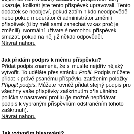
ukazuje, kolikrát jste tento příspěvek upravovali. Tento
dodatek se neobjeví, pokud zatím nikdo neodpověděl
nebo pokud moderátor či administrátor změnili
příspěvek (ti by měli sami zanechat vzkaz proč jej
změnili). Normální uživatelé nemohou příspěvek
smazat, pokud na něj již někdo odpověděl.
Návrat nahoru
Jak přidám podpis k mému příspěvku?
Přidat podpis znamená, že si musíte nejdřív nějaký
vytvořit. To uděláte přes stránku
Profil
. Podpis můžete
přidat k právě psanému příspěvku zatržením položky
Připojit podpis
. Můžete rovněž přidat stejný podpis pro
všechny vaše příspěvky zaškrtnutím příslušného
políčka v nastavení profilu (je možné nepřidávat
podpis k vybraným příspěvkům odstraněním tohoto
zaškrtnutí).
Návrat nahoru
Jak vytvořím hlasování?