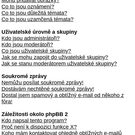
Mohu přidávat obrázky?
Co to jsou oznámení?
Co to jsou důležitá témata?
Co to jsou uzamčená témata?
Uživatelské úrovně a skupiny
Kdo jsou administrátoři?
Kdo jsou moderátoři?
Co jsou uživatelské skupiny?
Jak se mohu zapojit do uživatelské skupiny?
Jak se stanu moderátorem uživatelské skupiny?
Soukromé zprávy
Nemůžu posílat soukromé zprávy!
Dostávám nechtěné soukromé zprávy!
Dostal jsem spamový a obtížný e-mail od někoho z
fóra!
Záležitosti okolo phpBB 2
Kdo napsal tento program?
Proč není k dispozici funkce X?
Koho mám kontaktovat ohledně obtížných e-mailů