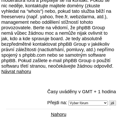
moderátora fóra a přeptejte se na kontakt. Pokud se
nic neděje, kontaktujte majitele domény (zkuste
vyhledat na "whois") nebo, pokud tato služba běží na
freeserveru (např. yahoo, free.fr, webzdarma, atd.),
management nebo oddělení stížností tohoto
provozovatele. Berte na vědomí, že phpBB Group
nemá vůbec žádnou moc a nemůže nijak ovlivnit to
jak, kdo a kde spravuje board. Je tedy absolutně
bezpředmětné kontaktovat phpBB Group v jakékoliv
právní záležitosti (nactiutrhání, pomluvy, atd.) nepřímo
spojený s phpbb.com nebo se samotným software
phpBB. Pokud zašlete e-mail phpBB Group o použití
softwaru třetí stranou, neočekávejte žádnou odpověď.
Návrat nahoru
Časy uváděny v GMT + 1 hodina
Přejdi na:
Nahoru