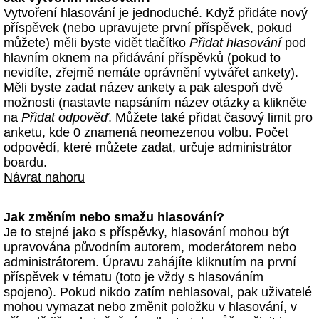
Vytvoření hlasování je jednoduché. Když přidáte nový
příspěvek (nebo upravujete první příspěvek, pokud
můžete) měli byste vidět tlačítko
Přidat hlasování
pod
hlavním oknem na přidávání příspěvků (pokud to
nevidíte, zřejmě nemáte oprávnění vytvářet ankety).
Měli byste zadat název ankety a pak alespoň dvě
možnosti (nastavte napsáním název otázky a klikněte
na
Přidat odpověď
. Můžete také přidat časový limit pro
anketu, kde 0 znamená neomezenou volbu. Počet
odpovědí, které můžete zadat, určuje administrátor
boardu.
Návrat nahoru
Jak změním nebo smažu hlasování?
Je to stejné jako s příspěvky, hlasování mohou být
upravována původním autorem, moderátorem nebo
administrátorem. Úpravu zahájíte kliknutím na první
příspěvek v tématu (toto je vždy s hlasováním
spojeno). Pokud nikdo zatím nehlasoval, pak uživatelé
mohou vymazat nebo změnit položku v hlasování, v