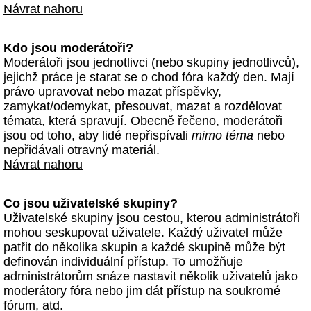
Návrat nahoru
Kdo jsou moderátoři?
Moderátoři jsou jednotlivci (nebo skupiny jednotlivců),
jejichž práce je starat se o chod fóra každý den. Mají
právo upravovat nebo mazat příspěvky,
zamykat/odemykat, přesouvat, mazat a rozdělovat
témata, která spravují. Obecně řečeno, moderátoři
jsou od toho, aby lidé nepřispívali
mimo téma
nebo
nepřidávali otravný materiál.
Návrat nahoru
Co jsou uživatelské skupiny?
Uživatelské skupiny jsou cestou, kterou administrátoři
mohou seskupovat uživatele. Každý uživatel může
patřit do několika skupin a každé skupině může být
definován individuální přístup. To umožňuje
administrátorům snáze nastavit několik uživatelů jako
moderátory fóra nebo jim dát přístup na soukromé
fórum, atd.