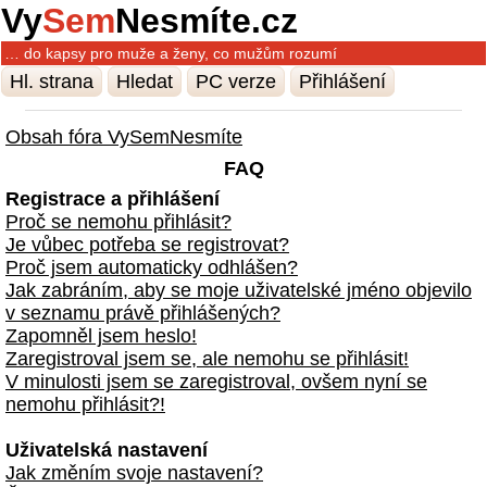
Vy
Sem
Nesmíte.cz
… do kapsy pro muže a ženy, co mužům rozumí
Hl. strana
Hledat
PC verze
Přihlášení
Obsah fóra VySemNesmíte
FAQ
Registrace a přihlášení
Proč se nemohu přihlásit?
Je vůbec potřeba se registrovat?
Proč jsem automaticky odhlášen?
Jak zabráním, aby se moje uživatelské jméno objevilo
v seznamu právě přihlášených?
Zapomněl jsem heslo!
Zaregistroval jsem se, ale nemohu se přihlásit!
V minulosti jsem se zaregistroval, ovšem nyní se
nemohu přihlásit?!
Uživatelská nastavení
Jak změním svoje nastavení?