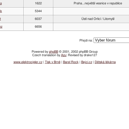
as
1622
Praha...největší vesnice v republice
ek
5344
O
6037
Ústí nad Orlicí / Litomyšl
nz
6656
Přejdi na:
Powered by
phpBB
© 2001, 2002 phpBB Group
Czech translation by
Azu
; Revised by drake127
www.elektrocigler.cz
|
Tisk v Brně
|
Barel Rock
|
Bejci.cz
|
Dětská lékárna