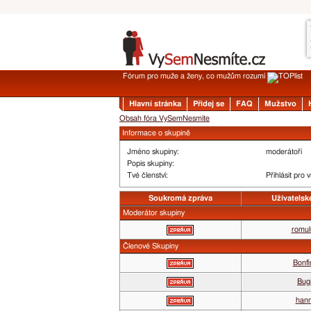
Fórum pro muže a ženy, co mužům rozumí
Hlavní stránka
Přidej se
FAQ
Mužstvo
Obsah fóra VySemNesmíte
Informace o skupině
Jméno skupiny:
moderátoři
Popis skupiny:
Tvé členství:
Přihlásit pro 
Soukromá zpráva
Uživatelsk
Moderátor skupiny
romul
Členové Skupiny
Bonfi
Bug
hann