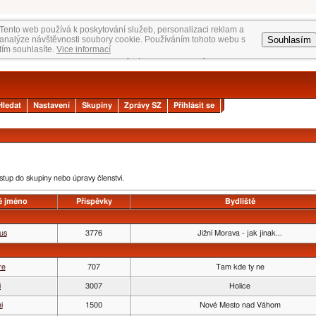
Tento web používá k poskytování služeb, personalizaci reklam a
Souhlasím
analýze návštěvnosti soubory cookie. Používáním tohoto webu s
tím souhlasíte.
Vice informací
Hledat
Nastavení
Skupiny
Zprávy SZ
Přihlásit se
vstup do skupiny nebo úpravy členství.
é jméno
Příspěvky
Bydliště
us
3776
Jižní Morava - jak jinak...
re
707
Tam kde ty ne
i
3007
Holice
i
1500
Nové Mesto nad Váhom