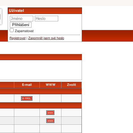
Uživatel
Zapamatovat
Registrovat
|
Zapomněl jsem své heslo
E-mail
WWW
Zvolit