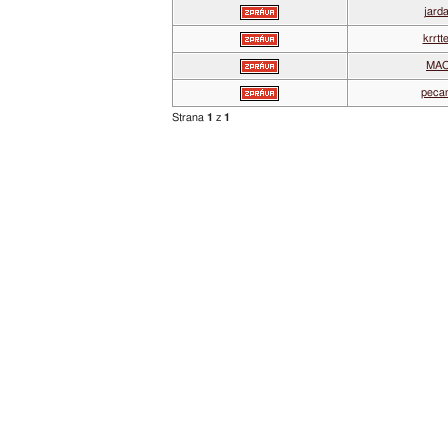
jard
krrtt
MA
peca
Strana
1
z
1