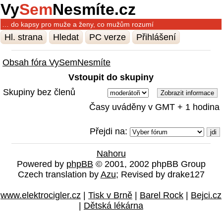
Vy
Sem
Nesmíte.cz
… do kapsy pro muže a ženy, co mužům rozumí
Hl. strana
Hledat
PC verze
Přihlášení
Obsah fóra VySemNesmíte
Vstoupit do skupiny
Skupiny bez členů
Časy uváděny v GMT + 1 hodina
Přejdi na:
Nahoru
Powered by
phpBB
© 2001, 2002 phpBB Group
Czech translation by
Azu
; Revised by drake127
www.elektrocigler.cz
|
Tisk v Brně
|
Barel Rock
|
Bejci.cz
|
Dětská lékárna