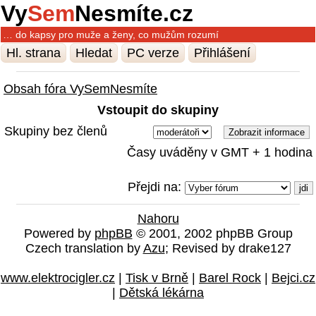
Vy
Sem
Nesmíte.cz
… do kapsy pro muže a ženy, co mužům rozumí
Hl. strana
Hledat
PC verze
Přihlášení
Obsah fóra VySemNesmíte
Vstoupit do skupiny
Skupiny bez členů
Časy uváděny v GMT + 1 hodina
Přejdi na:
Nahoru
Powered by
phpBB
© 2001, 2002 phpBB Group
Czech translation by
Azu
; Revised by drake127
www.elektrocigler.cz
|
Tisk v Brně
|
Barel Rock
|
Bejci.cz
|
Dětská lékárna