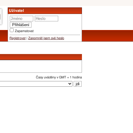
Uživatel
Zapamatovat
Registrovat
|
Zapomněl jsem své heslo
Časy uváděny v GMT + 1 hodina