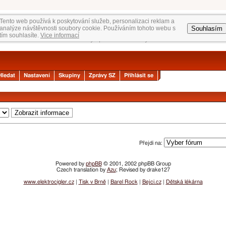
Tento web používá k poskytování služeb, personalizaci reklam a
Souhlasím
analýze návštěvnosti soubory cookie. Používáním tohoto webu s
tím souhlasíte.
Vice informací
Hledat
Nastavení
Skupiny
Zprávy SZ
Přihlásit se
Přejdi na:
Powered by
phpBB
© 2001, 2002 phpBB Group
Czech translation by
Azu
; Revised by drake127
www.elektrocigler.cz
|
Tisk v Brně
|
Barel Rock
|
Bejci.cz
|
Dětská lékárna