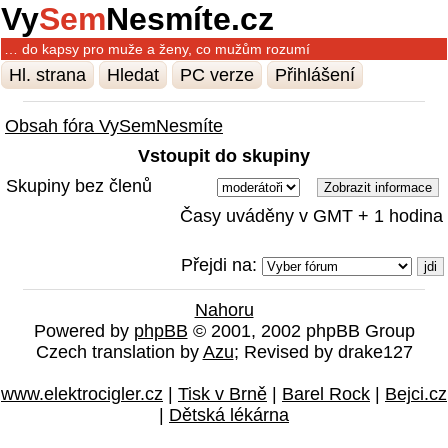
Vy
Sem
Nesmíte.cz
… do kapsy pro muže a ženy, co mužům rozumí
Hl. strana
Hledat
PC verze
Přihlášení
Obsah fóra VySemNesmíte
Vstoupit do skupiny
Skupiny bez členů
Časy uváděny v GMT + 1 hodina
Přejdi na:
Nahoru
Powered by
phpBB
© 2001, 2002 phpBB Group
Czech translation by
Azu
; Revised by drake127
www.elektrocigler.cz
|
Tisk v Brně
|
Barel Rock
|
Bejci.cz
|
Dětská lékárna