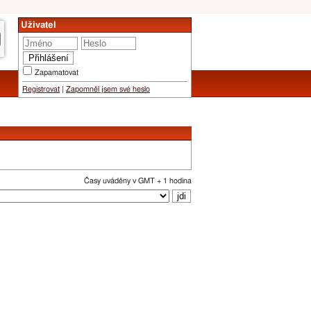
Uživatel
Zapamatovat
Registrovat
|
Zapomněl jsem své heslo
Časy uváděny v GMT + 1 hodina