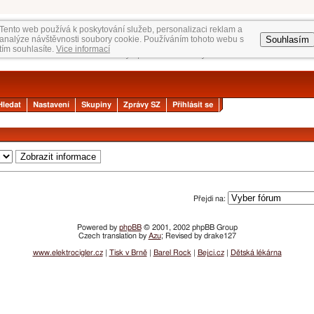
Tento web používá k poskytování služeb, personalizaci reklam a
Souhlasím
analýze návštěvnosti soubory cookie. Používáním tohoto webu s
tím souhlasíte.
Vice informací
Hledat
Nastavení
Skupiny
Zprávy SZ
Přihlásit se
Přejdi na:
Powered by
phpBB
© 2001, 2002 phpBB Group
Czech translation by
Azu
; Revised by drake127
www.elektrocigler.cz
|
Tisk v Brně
|
Barel Rock
|
Bejci.cz
|
Dětská lékárna