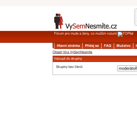
Fórum pro muže a ženy, co mužům rozumí
Hlavní stránka
Přidej se
FAQ
Mužstvo
Obsah fóra VySemNesmíte
Vstoupit do skupiny
Skupiny bez členů