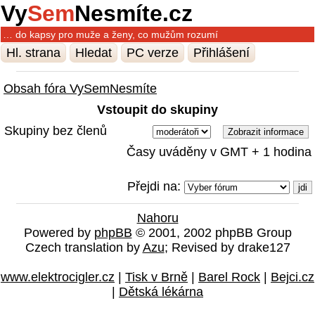
Vy
Sem
Nesmíte.cz
… do kapsy pro muže a ženy, co mužům rozumí
Hl. strana
Hledat
PC verze
Přihlášení
Obsah fóra VySemNesmíte
Vstoupit do skupiny
Skupiny bez členů
Časy uváděny v GMT + 1 hodina
Přejdi na:
Nahoru
Powered by
phpBB
© 2001, 2002 phpBB Group
Czech translation by
Azu
; Revised by drake127
www.elektrocigler.cz
|
Tisk v Brně
|
Barel Rock
|
Bejci.cz
|
Dětská lékárna