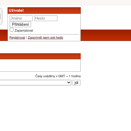
Uživatel
Zapamatovat
Registrovat
|
Zapomněl jsem své heslo
Časy uváděny v GMT + 1 hodina