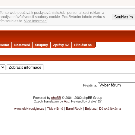
Tento web používá k poskytování služeb, personalizaci reklam a
Souhlasím
analýze návštěvnosti soubory cookie. Používáním tohoto webu s
tím souhlasíte.
Vice informací
Hledat
Nastavení
Skupiny
Zprávy SZ
Přihlásit se
Přejdi na:
Powered by
phpBB
© 2001, 2002 phpBB Group
Czech translation by
Azu
; Revised by drake127
www.elektrocigler.cz
|
Tisk v Brně
|
Barel Rock
|
Bejci.cz
|
Dětská lékárna