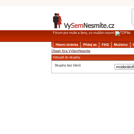
Fórum pro muže a ženy, co mužům rozumí
Hlavní stránka
Přidej se
FAQ
Mužstvo
Obsah fóra VySemNesmíte
Vstoupit do skupiny
Skupiny bez členů