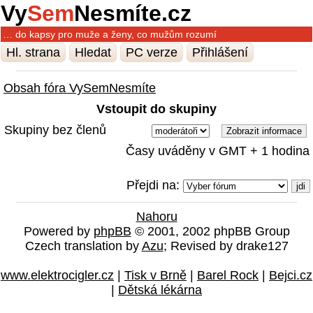
Vy
Sem
Nesmíte.cz
… do kapsy pro muže a ženy, co mužům rozumí
Hl. strana
Hledat
PC verze
Přihlášení
Obsah fóra VySemNesmíte
Vstoupit do skupiny
Skupiny bez členů
Časy uváděny v GMT + 1 hodina
Přejdi na:
Nahoru
Powered by
phpBB
© 2001, 2002 phpBB Group
Czech translation by
Azu
; Revised by drake127
www.elektrocigler.cz
|
Tisk v Brně
|
Barel Rock
|
Bejci.cz
|
Dětská lékárna