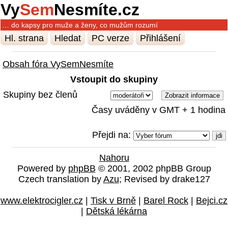
Vy
Sem
Nesmíte.cz
… do kapsy pro muže a ženy, co mužům rozumí
Hl. strana
Hledat
PC verze
Přihlášení
Obsah fóra VySemNesmíte
Vstoupit do skupiny
Skupiny bez členů
Časy uváděny v GMT + 1 hodina
Přejdi na:
Nahoru
Powered by
phpBB
© 2001, 2002 phpBB Group
Czech translation by
Azu
; Revised by drake127
www.elektrocigler.cz
|
Tisk v Brně
|
Barel Rock
|
Bejci.cz
|
Dětská lékárna