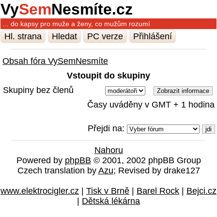
Vy
Sem
Nesmíte.cz
… do kapsy pro muže a ženy, co mužům rozumí
Hl. strana
Hledat
PC verze
Přihlášení
Obsah fóra VySemNesmíte
Vstoupit do skupiny
Skupiny bez členů
Časy uváděny v GMT + 1 hodina
Přejdi na:
Nahoru
Powered by
phpBB
© 2001, 2002 phpBB Group
Czech translation by
Azu
; Revised by drake127
www.elektrocigler.cz
|
Tisk v Brně
|
Barel Rock
|
Bejci.cz
|
Dětská lékárna