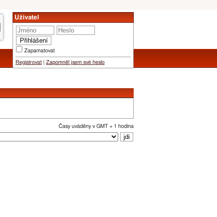
Uživatel
Zapamatovat
Registrovat
|
Zapomněl jsem své heslo
Časy uváděny v GMT + 1 hodina