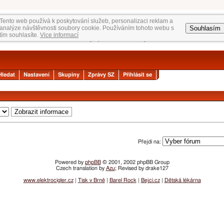
Tento web používá k poskytování služeb, personalizaci reklam a
Souhlasím
analýze návštěvnosti soubory cookie. Používáním tohoto webu s
tím souhlasíte.
Vice informací
Hledat
Nastavení
Skupiny
Zprávy SZ
Přihlásit se
Přejdi na:
Powered by
phpBB
© 2001, 2002 phpBB Group
Czech translation by
Azu
; Revised by drake127
www.elektrocigler.cz
|
Tisk v Brně
|
Barel Rock
|
Bejci.cz
|
Dětská lékárna