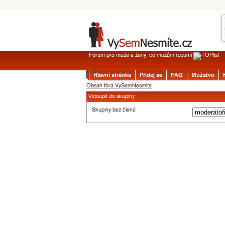
Fórum pro muže a ženy, co mužům rozumí
Hlavní stránka
Přidej se
FAQ
Mužstvo
Obsah fóra VySemNesmíte
Vstoupit do skupiny
Skupiny bez členů