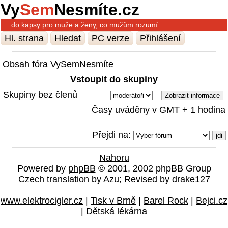
Vy
Sem
Nesmíte.cz
… do kapsy pro muže a ženy, co mužům rozumí
Hl. strana
Hledat
PC verze
Přihlášení
Obsah fóra VySemNesmíte
Vstoupit do skupiny
Skupiny bez členů
Časy uváděny v GMT + 1 hodina
Přejdi na:
Nahoru
Powered by
phpBB
© 2001, 2002 phpBB Group
Czech translation by
Azu
; Revised by drake127
www.elektrocigler.cz
|
Tisk v Brně
|
Barel Rock
|
Bejci.cz
|
Dětská lékárna