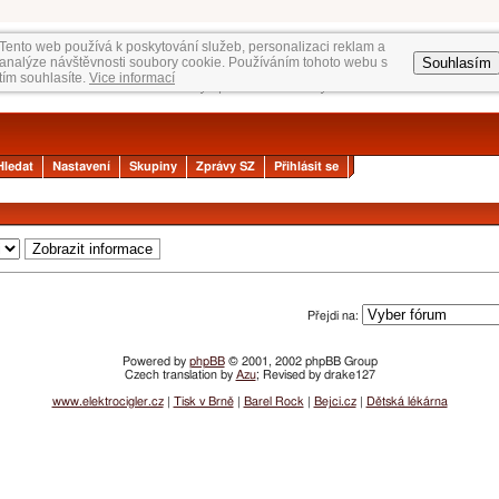
Tento web používá k poskytování služeb, personalizaci reklam a
Souhlasím
analýze návštěvnosti soubory cookie. Používáním tohoto webu s
tím souhlasíte.
Vice informací
Hledat
Nastavení
Skupiny
Zprávy SZ
Přihlásit se
Přejdi na:
Powered by
phpBB
© 2001, 2002 phpBB Group
Czech translation by
Azu
; Revised by drake127
www.elektrocigler.cz
|
Tisk v Brně
|
Barel Rock
|
Bejci.cz
|
Dětská lékárna