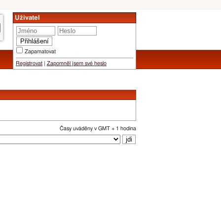
Uživatel
Zapamatovat
Registrovat
|
Zapomněl jsem své heslo
Časy uváděny v GMT + 1 hodina