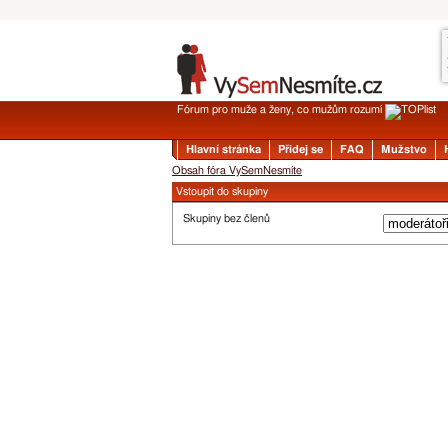
Fórum pro muže a ženy, co mužům rozumí
Hlavní stránka
Přidej se
FAQ
Mužstvo
Obsah fóra VySemNesmíte
Vstoupit do skupiny
Skupiny bez členů