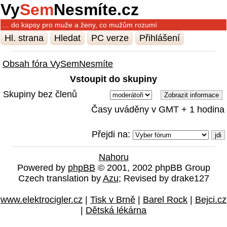
Vy
Sem
Nesmíte.cz
… do kapsy pro muže a ženy, co mužům rozumí
Hl. strana
Hledat
PC verze
Přihlášení
Obsah fóra VySemNesmíte
Vstoupit do skupiny
Skupiny bez členů
Časy uváděny v GMT + 1 hodina
Přejdi na:
Nahoru
Powered by
phpBB
© 2001, 2002 phpBB Group
Czech translation by
Azu
; Revised by drake127
www.elektrocigler.cz
|
Tisk v Brně
|
Barel Rock
|
Bejci.cz
|
Dětská lékárna