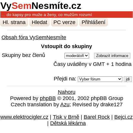
Vy
Sem
Nesmíte.cz
… do kapsy pro muže a ženy, co mužům rozumí
Hl. strana
Hledat
PC verze
Přihlášení
Obsah fóra VySemNesmíte
Vstoupit do skupiny
Skupiny bez členů
Časy uváděny v GMT + 1 hodina
Přejdi na:
Nahoru
Powered by
phpBB
© 2001, 2002 phpBB Group
Czech translation by
Azu
; Revised by drake127
www.elektrocigler.cz
|
Tisk v Brně
|
Barel Rock
|
Bejci.cz
|
Dětská lékárna