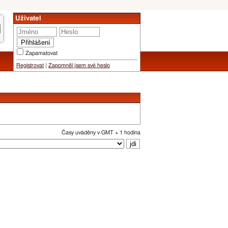
Uživatel
Zapamatovat
Registrovat
|
Zapomněl jsem své heslo
Časy uváděny v GMT + 1 hodina