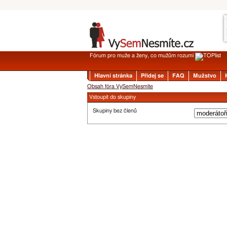
Fórum pro muže a ženy, co mužům rozumí
Hlavní stránka
Přidej se
FAQ
Mužstvo
Obsah fóra VySemNesmíte
Vstoupit do skupiny
Skupiny bez členů