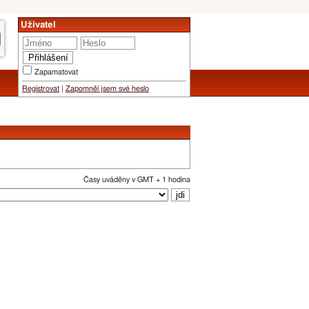
Uživatel
Zapamatovat
Registrovat
|
Zapomněl jsem své heslo
Časy uváděny v GMT + 1 hodina