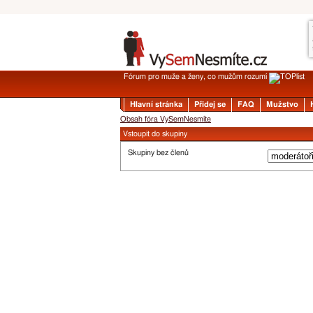
Fórum pro muže a ženy, co mužům rozumí
Hlavní stránka
Přidej se
FAQ
Mužstvo
Obsah fóra VySemNesmíte
Vstoupit do skupiny
Skupiny bez členů