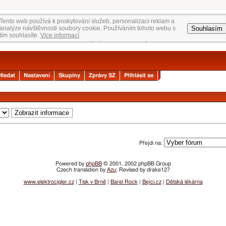
Tento web používá k poskytování služeb, personalizaci reklam a
Souhlasím
analýze návštěvnosti soubory cookie. Používáním tohoto webu s
tím souhlasíte.
Vice informací
Hledat
Nastavení
Skupiny
Zprávy SZ
Přihlásit se
Přejdi na:
Powered by
phpBB
© 2001, 2002 phpBB Group
Czech translation by
Azu
; Revised by drake127
www.elektrocigler.cz
|
Tisk v Brně
|
Barel Rock
|
Bejci.cz
|
Dětská lékárna