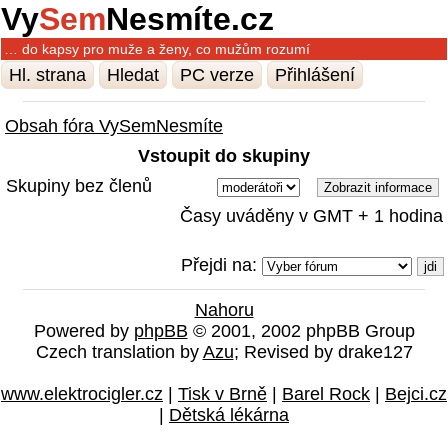
Vy
Sem
Nesmíte.cz
… do kapsy pro muže a ženy, co mužům rozumí
Hl. strana
Hledat
PC verze
Přihlášení
Obsah fóra VySemNesmíte
Vstoupit do skupiny
Skupiny bez členů
Časy uváděny v GMT + 1 hodina
Přejdi na:
Nahoru
Powered by
phpBB
© 2001, 2002 phpBB Group
Czech translation by
Azu
; Revised by drake127
www.elektrocigler.cz
|
Tisk v Brně
|
Barel Rock
|
Bejci.cz
|
Dětská lékárna