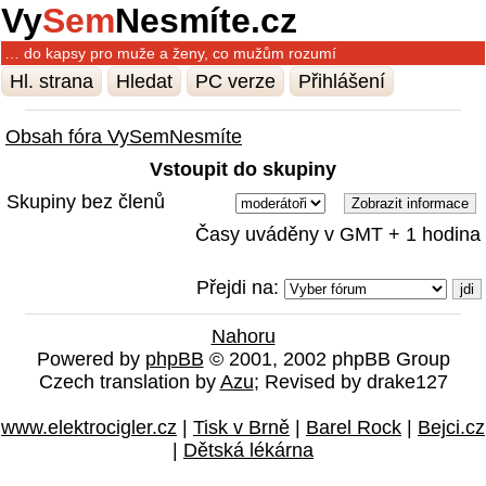
Vy
Sem
Nesmíte.cz
… do kapsy pro muže a ženy, co mužům rozumí
Hl. strana
Hledat
PC verze
Přihlášení
Obsah fóra VySemNesmíte
Vstoupit do skupiny
Skupiny bez členů
Časy uváděny v GMT + 1 hodina
Přejdi na:
Nahoru
Powered by
phpBB
© 2001, 2002 phpBB Group
Czech translation by
Azu
; Revised by drake127
www.elektrocigler.cz
|
Tisk v Brně
|
Barel Rock
|
Bejci.cz
|
Dětská lékárna